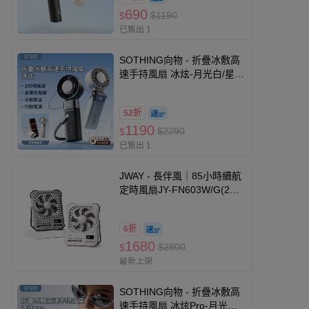
690
$1190
$
已售出 1
SOTHING向物 - 折疊冰敷高
速手持風扇 冰炫-月光白/星空
灰-200g
52折
1190
$2290
$
已售出 1
JWAY - 長伴風｜85小時續航
定時風扇JY-FN603W/G(2萬
大電量/LED照明/100段風速/
無線/露營風扇/邊充邊用)-2萬
6折
大電量 最長續航85小時-白/灰
1680
$2800
$
最新上架
SOTHING向物 - 折疊冰敷高
速手持風扇 冰炫Pro-月光白/