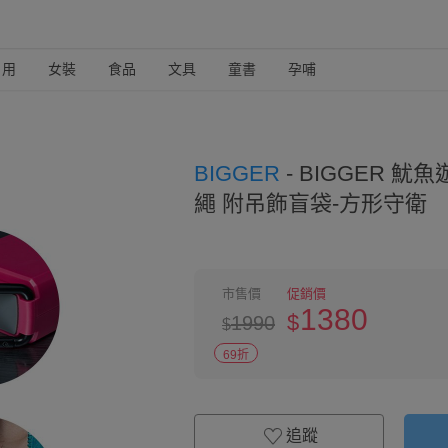
日用
女裝
食品
文具
童書
孕哺
BIGGER
-
BIGGER 魷
繩 附吊飾盲袋-方形守衛
市售價
促銷價
1380
$
1990
$
69折
追蹤