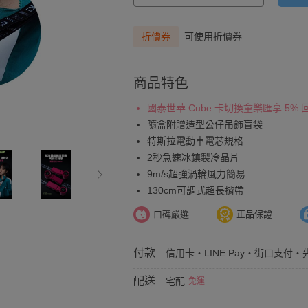
折價券
可使用折價券
商品特色
國泰世華 Cube 卡切換童樂匯享 5%
隨盒附贈造型公仔吊飾盲袋
特斯拉電動車電芯規格
2秒急速冰鎮製冷晶片
9m/s超強渦輪風力簡易
130cm可調式超長揹帶
口碑嚴選
正品保證
付款
信用卡・LINE Pay・街口支付・先
配送
宅配
免運