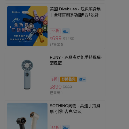
美國 Diveblues - 玩色隨身扇
｜全球首創多功能5合1設計
55折
699
$1280
$
已售出 5
FUNY - 冰晶多功能手持風扇-
清風藍
9折
即將售完
890
$990
$
已售出 1
SOTHING向物 - 高速手持風
扇 引擎-杏白/深灰
58折