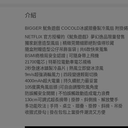
介紹
BIGGER 魷魚遊戲 COCOLD冰感摺疊製冷風扇 附掛
NETFLIX 官方授權的《魷魚遊戲》夢幻逸品限量發售
獨家創意造型風扇 | 精緻莞爾細節絕對值得珍藏
隨盒附贈造型公仔吊飾盲袋 | 共6款快來蒐集
BSMI商檢局安全認證 | 可隨身帶上飛機
21700電芯 | 特斯拉電動車電芯規格
2秒急速冰鎮製冷晶片 | 熱風立即變冰涼風
9m/s超強渦輪風力 | 四段變速輕鬆切換
4000mAh超大電量 | 持久續航力最妥當
105度廣角風扇頭 |可自由調整吹風角度
防誤觸安全開關 | 不怕誤觸啟動造成電力浪費
130cm可調式超長揹帶 | 掛脖、斜側揹、解放雙手
多功能吹法 | 手持、桌立、摺疊、掛脖、斜揹、吊掛
收摺式掛勾 | 掛在包包上當掛件潮流又方便