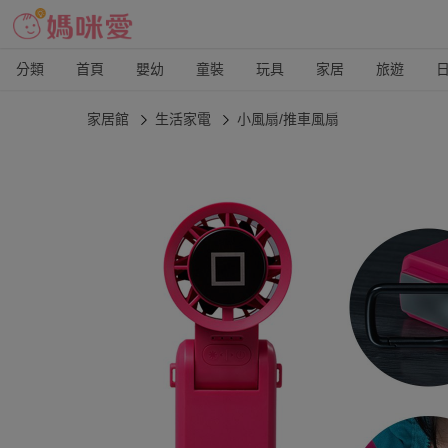
分類
首頁
嬰幼
童裝
玩具
家居
旅遊
家居館
生活家電
小風扇/推車風扇