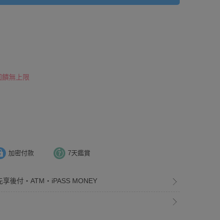
 回饋無上限
加密付款
7天鑑賞
享後付・ATM・iPASS MONEY