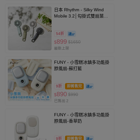
日本 Rhythm - Silky Wind
Mobile 3.2│勾掛式雙扇葉摺
疊手提風扇
54折
899
$1650
$
最新上架
FUNY - 小雪糕冰鎮多功能掛
脖風扇-蘇打藍
9折
即將售完
890
$990
$
已售出 2
FUNY - 小雪糕冰鎮多功能掛
脖風扇-香草奶
9折
即將售完