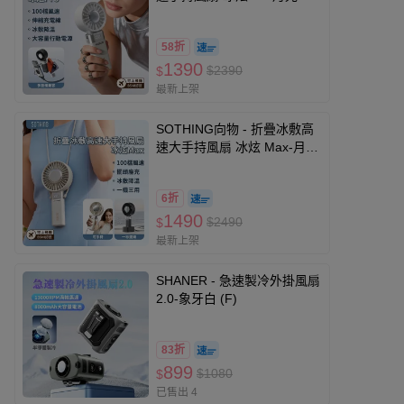
星空灰-283g
58折
1390
$2390
$
最新上架
SOTHING向物 - 折疊冰敷高
速大手持風扇 冰炫 Max-月光
白/星空灰-350g
6折
1490
$2490
$
最新上架
SHANER - 急速製冷外掛風扇
2.0-象牙白 (F)
83折
899
$1080
$
已售出 4