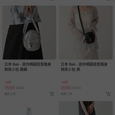
易於腐敗、保存期限較短或解約時即將逾期（例如生鮮
商品、食品等）。
客製化商品（例如客製生日書、姓名貼等）。
報紙、期刊或雜誌（惟書籍如經拆封、使用，則酌收整
新費用）。
經消費者拆封之影音商品或電腦軟體（例如 DVD、CD
等）。
非以有形媒介提供之數位內容或一經提供即為完成之線
上服務，經消費者事先同意始提供（例如線上課程、遊
戲或活動點數等）。
日本 Bab - 迷你橢圓造型隨身
日本 Bab - 迷你橢圓造型隨身
已拆封之以下類型商品：
側背小包-霧銀
側背小包-黑
-個人衛生用品（例如尿布、貼身衣物、泳裝、襪子、地
墊、寢具類等）。
66折
66折
-新生兒親膚衣物（嬰幼兒包巾與背巾、包屁衣、學習
590
590
$
$
893
$
$
893
褲、紗布衣等）。
最新上架
最新上架
-接觸性孕哺產品（奶嘴、奶瓶、擠乳器、哺乳衣、托腹
帶束縛衣、餐搖椅等）。
-其他原廠盒裝商品封口處已貼上「不可拆封」，或具警
示字句等說明貼紙、封條者。