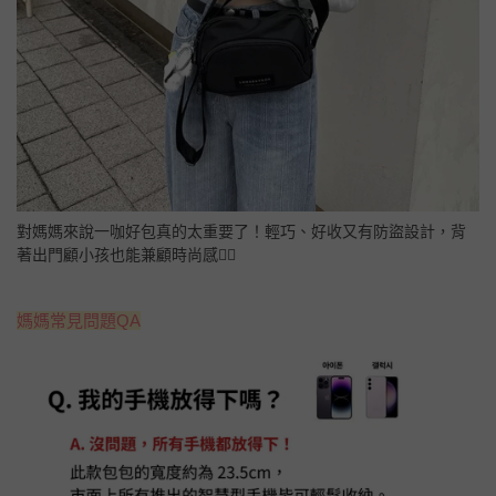
對媽媽來說一咖好包真的太重要了！輕巧、好收又有防盜設計，背
著出門顧小孩也能兼顧時尚感💁‍♀️
媽媽常見問題QA