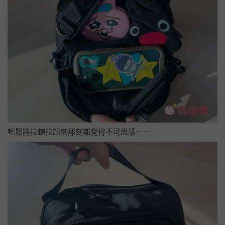
輕鬆將拉鍊拉起來那刻都覺得不可思議⋯⋯