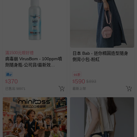
國際航空、客運、訂房等服務。
相關的退換貨辦理流程，可詳見：
退換貨 & 退款問題
其他常見問題：
運送服務：目前提供的運送僅限台灣本島。如您位於離島地
滿1500元贈好禮
日本 Bab - 迷你橢圓造型隨身
區，可能會無法配送，或須依據商品需加收離島運費。廠商
病毒崩 VirusBom - 100ppm噴
側背小包-粉紅
亦保留出貨與否的權利。離島、偏遠地區、樓層親送等加價
劑隨身瓶-公司貨/最新效
費用，可能會另需加收。
期-100ml
66折
商品實際的配達日期，可於訂單個人資料內的查詢訂單內，
370
590
$
$
$
893
已出貨通知之訊息為主。
已售出 98971
最新上架
如您收到商品，請依正常流程檢查是否完好，若商品遇瑕疵
情形，您可申請更換新品或退貨，請見：
退貨的辦理流程
。
若您對於會員帳號、商品訂購與資訊、購物流程、付款方
式、折價券與購物金的使用、退貨及商品運送方式等有疑
問，你可詳見：
媽咪愛客服中心
。
預購商品：預購為海外同步代購，遇缺貨即會通知媽咪並協