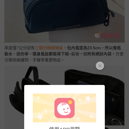
厚度僅7公分卻有
三個分隔收納區
，
包內寬度為23.5cm，所以像瓶
裝水、迷你傘、隨身風扇都裝得下呦~
最後一層
附有網狀內袋，
方便
分類收納護照、手機等重要物品。