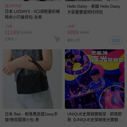
滿2件95折
Hello Daisy - 泰國 Hello Daisy
日本 LIZDAYS - 6口袋輕量絎縫
大容量雙提把托特包
時尚小巧後背包-全黑
76折
92折
1189
899
$
$
1560
$
$
980
已售出 2
追蹤
最新上架
貼心小叮嚀
- 因體積縮小後再包裝、配送，收到時可能會輕微褶皺之情形，
以充氣墊或軟墊填滿後過一陣子，包型即可恢復。
- 尺寸根據測量方法的不同，2cm以內的的誤差是正常範圍。
- 提醒媽咪七天猶豫期並非七天試用期喔~ 媽咪如欲退換貨，所
退回的商品必須是全新的狀態、並且完整包裝。
- 每件商品在拍攝時力求忠實呈現，但因為每台電腦、手機或平
日本 Bab - 俐落麂皮感2way手
UNIQUE史萊姆實驗室 - 即買即
板會因為螢幕亮度及解析度不同，所以顏色與實際成品還是會
提/側背圓潤小包-黑
用【UNIQUE史萊姆夜光實驗室
@ 台北科教館 】2026/6/11-
有些許差異唷~ 謝謝媽咪們的體諒。