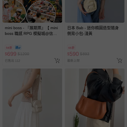
助取消退款事宜。
商品如因「價格、組合」等錯誤原因，導致無法安排出貨，
會主動以簡訊及mail通知訂單取消事宜，並將提供適當補
償。
mini boss - 『展期票』【 mini
日本 Bab - 迷你橢圓造型隨身
boss 職感 RPG 模擬城@信義
側背小包-淺黃
A11 】2026/7/10-8/30 (電子票
券，於展期現場憑訂單編號兌
58折
66折
換，依現場梯次安排入場，逾
699
590
$
$
1200
$
$
893
期作廢) (兒童票(2歲以上)贈一
已售出 112
最新上架
名陪伴成人)