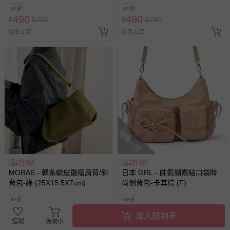
62折
62折
490
490
$
$
790
$
$
790
最新上架
最新上架
搶購一空
滿2件9折
滿2件9折
MORAE - 韓系軟皮皺褶肩背/斜
日本 GRL - 帥氣蝴蝶結口袋時
背包-綠 (25X15.5X7cm)
尚側背包-卡其棕 (F)
62折
68折
490
970
$
$
790
$
$
1427
加入購物車
追蹤
購物車
最新上架
追蹤
最新上架