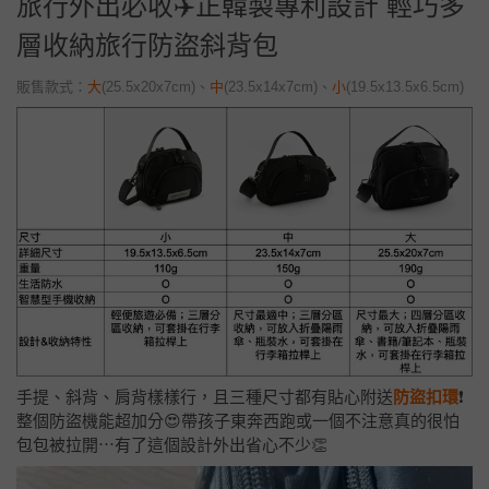
旅行外出必收✈️正韓製專利設計 輕巧多
層收納旅行防盜斜背包
販售款式：
大
(25.5x20x7cm)
、
中
(23.5x14x7cm)
、
小
(19.5x13.5x6.5cm)
手提、斜背、肩背樣樣行，且三種尺寸都有貼心附送
防盜扣環
❗
整個防盜機能超加分😍帶孩子東奔西跑或一個不注意真的很怕
包包被拉開⋯有了這個設計外出省心不少👏