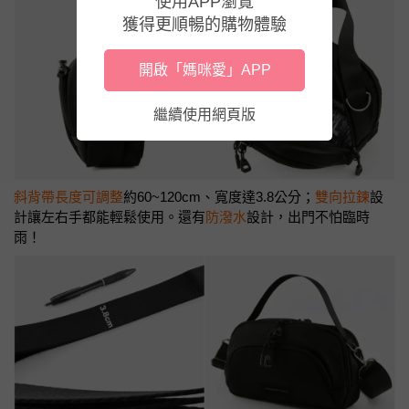
使用APP瀏覽
獲得更順暢的購物體驗
開啟「媽咪愛」APP
繼續使用網頁版
斜背帶長度可調整
約60~120cm、寬度達3.8公分；
雙向拉鍊
設
計
讓左右手都能輕鬆使用。還有
防潑水
設計，出門不怕臨時
雨！