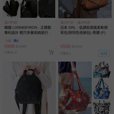
搶購一空
滿2件9折
滿1件7折，滿2件6折
韓國 LONNEBYRON - 正韓製
日本 GRL - 低調街頭風柔軟側
專利設計 輕巧多層收納旅行防
背包(附同色收納包)-焦糖 (F)
盜斜背包(送防盜扣環)-小-黑
71折
(19.5x13.5x6.5cm)
999
556
$
$
1399
$
$
1014
已售出 14
追蹤
已售出 1
搶購一空