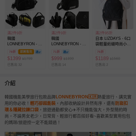
滿2件9折
滿2件9折
滿2件95折
韓國
韓國
日本 LIZDAYS - 6口
LONNEBYRON - 正
LONNEBYRON - 正
袋輕量絎縫時尚小巧
韓製專利設計 輕巧
韓製專利設計 輕巧
後背包-全黑
78折
即將售完
71折
76折
多層收納旅行防盜斜
多層收納旅行防盜斜
$
1399
$
999
$
1189
1799
1399
1560
$
$
$
背包(送防盜扣環)-
背包(送防盜扣環)-
已售出 32
已售出 14
已售出 2
大-黑
小-黑
(25.5x20x7cm)
(19.5x13.5x6.5cm)
介紹
LONNEBYRON🇰🇷
韓國機能美學旅行包款品牌
熱愛旅行、講究實
用的你必收！
輕巧卻超能裝
，內部收納設計井然有序，還有
防盜扣
環＆隱藏拉鍊口袋
，旅遊通勤都安心✈️不只機能強大，外型簡約時
尚，不論男女老少，日常背、輕旅行都百搭好看~喜歡美型實用包包
的媽咪/旅遊控一定不能錯過！