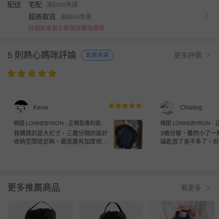
配送
宅配
滿$699免運
超商取貨
滿$699免運
註冊新會員立即領首購免運券
5 則熱心媽咪評論
更多評價
真實承諾
Kenix
Chialing
韓國 LONNEBYRON - 正韓製專利設計
韓國 LONNEBYRON 
輕巧多層收納旅行防盜斜背包(送防盜扣
輕巧多層收納旅行防盜斜
我購買的是大尺寸，三層分隔的設計
3格分層，雖然小了一
環)-大-黑 (25.5x20x7cm)
環)-小-黑 (19.5x13.5x6.
收納空間很足夠。最底層有加厚保
鑰匙放了差不多了，好
護、內側還有網袋，剛好可以放我的
電子閱讀器。其他像皮夾、水壺、雨
傘和一些隨身小物也都放得下，空間
很充裕。對於不需要帶筆電出門的日
子來說是不錯的選擇。 包包本身很
更多推薦商品
看更多
輕，還有可以套在行李箱拉桿上的設
計，出國或搭車移動都很方便。整體
來說是一咖實用性很高的小包，平常
輕裝出門或當登機包都很合適。