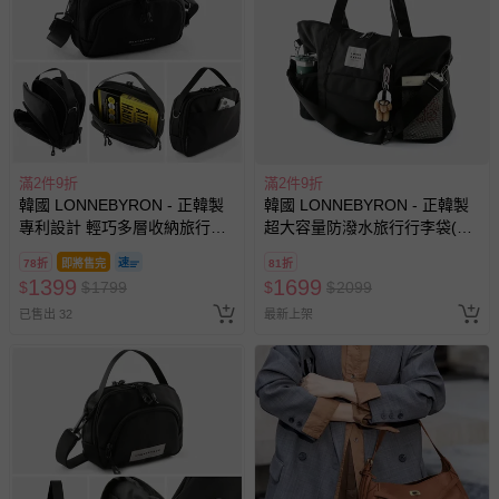
滿2件9折
滿2件9折
韓國 LONNEBYRON - 正韓製
韓國 LONNEBYRON - 正韓製
專利設計 輕巧多層收納旅行防
超大容量防潑水旅行行李袋(附
盜斜背包(送防盜扣環)-大-黑
防盜扣環+斜背背帶)-黑
78折
即將售完
81折
(25.5x20x7cm)
(60x37x17cm)
1399
1699
$
$
1799
$
$
2099
已售出 32
最新上架