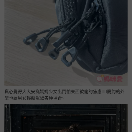
真心覺得大大安撫媽媽少女出門怕東西被偷的焦慮😮‍💨簡約的外
型也讓男女輕鬆駕馭各種場合~