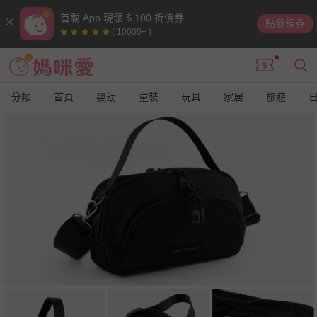
首載 App 現領 $ 100 折價券
點我領券
( 10000+ )
分類
首頁
嬰幼
童裝
玩具
家居
旅遊