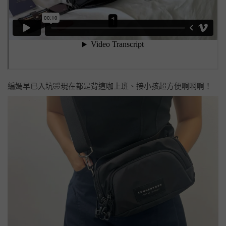
編媽早已入坑🤣現在都是背這咖上班、接小孩超方便啊啊啊！