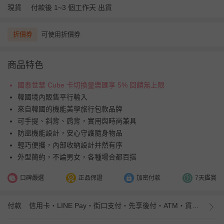
現貨
付款後 1~3 個工作天 出貨
折價券
可使用折價券
商品特色
國泰世華 Cube 卡切換童樂匯享 5% 回饋無上限
韓國境內販售平行輸入
來自韓國的機能美學旅行包款品牌
可手提、斜背、肩背，實用與時尚兼具
防盜機能設計，安心守護隨身物品
輕巧便攜，內部收納設計井然有序
外型簡約，不論男女，各種場合都百搭
口碑嚴選
正品保證
加密付款
7天鑑賞
付款
信用卡・LINE Pay・街口支付・先享後付・ATM・貨到付款・iPASS MONEY