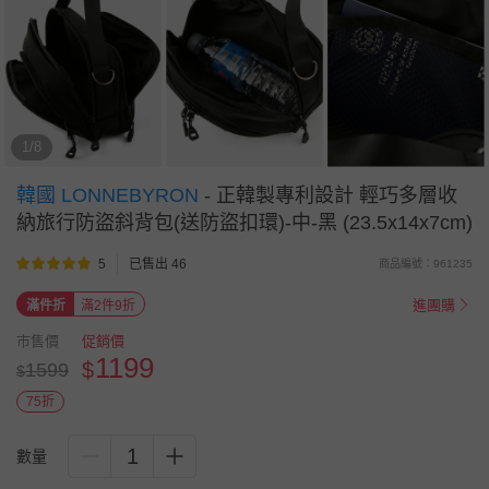
1/8
韓國 LONNEBYRON
-
正韓製專利設計 輕巧多層收
納旅行防盜斜背包(送防盜扣環)-中-黑 (23.5x14x7cm)
5
已售出 46
商品編號：961235
進團購
滿件折
滿2件9折
市售價
促銷價
1199
$
1599
$
75折
1
數量