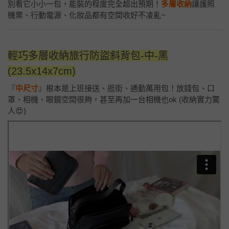
別看它小小一包，能裝的程度完全超出預期！
多層收納
讓護照
機票、行動電源、化妝品都有空間收好不凌亂~
輕巧多層收納旅行防盜斜背包-中-黑
(23.5x14x7cm)
『
中尺寸
』根本是上班接送、逛街、通勤萬用包！放錢包、口
罩、相機、眼鏡空間很夠，甚至再加一台相機也ok (收納實力驚
人😍)