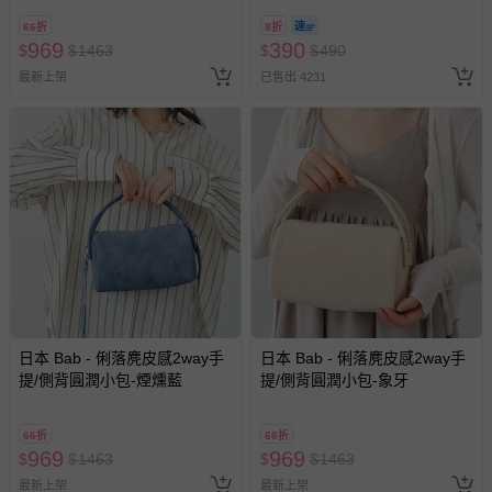
8/30 (電子票券，於展期現場憑
退換貨須知
66折
8折
訂單編號兌換，逾期作廢) (大
969
390
$
$
1463
$
$
490
您所購買的商品享有7天的鑑賞期／猶豫期權益，但此期間
人小孩均一價(3歲以上需購票))
最新上架
已售出 4231
並非試用期，您所退回的商品必須是未經使用的全新狀態，
包含完整包裝、配件、說明文件及贈品等。
如需退換貨，請於收到商品7天（含例假日內提出），如為
瑕疵退換貨所產生的運費，將由媽咪愛負責處理，若非瑕疵
退貨，您可至『查詢訂單』>『已出貨』中查詢該筆訂單，
並點選『我要退貨』即可進行申請。若有相關退貨問題，請
至媽咪愛
LINE@客服ID: @mamilove
我們將依序為您處理
與服務，謝謝。
針對滿件折/滿額贈…等活動，如因部份退貨，而該訂單保
日本 Bab - 俐落麂皮感2way手
日本 Bab - 俐落麂皮感2way手
留商品未達活動門檻，將以原價計算，活動贈品亦需一併退
提/側背圓潤小包-煙燻藍
提/側背圓潤小包-象牙
回。
66折
66折
部分商品依據消費者保護法的規定，不適用七天鑑賞期/猶
969
969
$
$
1463
$
$
1463
豫期範圍：
最新上架
最新上架