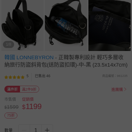
1/8
韓國 LONNEBYRON
-
正韓製專利設計 輕巧多層收
納旅行防盜斜背包(送防盜扣環)-中-黑 (23.5x14x7cm)
5
已售出 46
商品編號：961235
進團購
滿件折
滿2件9折
市售價
促銷價
1199
$
1599
$
75折
1
數量