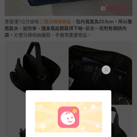
厚度僅7公分卻有
三個分隔收納區
，
包內寬度為23.5cm，所以像
瓶裝水、迷你傘、隨身風扇都裝得下呦~
最後一層
附有網狀內
袋，
方便分類收納護照、手機等重要物品。