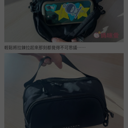
輕鬆將拉鍊拉起來那刻都覺得不可思議⋯⋯