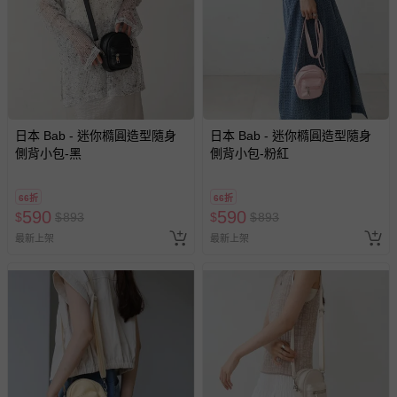
新費用）。
經消費者拆封之影音商品或電腦軟體（例如 DVD、CD
等）。
非以有形媒介提供之數位內容或一經提供即為完成之線
上服務，經消費者事先同意始提供（例如線上課程、遊
戲或活動點數等）。
日本 Bab - 迷你橢圓造型隨身
日本 Bab - 迷你橢圓造型隨身
側背小包-黑
側背小包-粉紅
已拆封之以下類型商品：
-個人衛生用品（例如尿布、貼身衣物、泳裝、襪子、地
墊、寢具類等）。
66折
66折
-新生兒親膚衣物（嬰幼兒包巾與背巾、包屁衣、學習
590
590
$
$
893
$
$
893
褲、紗布衣等）。
最新上架
最新上架
-接觸性孕哺產品（奶嘴、奶瓶、擠乳器、哺乳衣、托腹
帶束縛衣、餐搖椅等）。
-其他原廠盒裝商品封口處已貼上「不可拆封」，或具警
示字句等說明貼紙、封條者。
國際航空、客運、訂房等服務。
相關的退換貨辦理流程，可詳見：
退換貨 & 退款問題