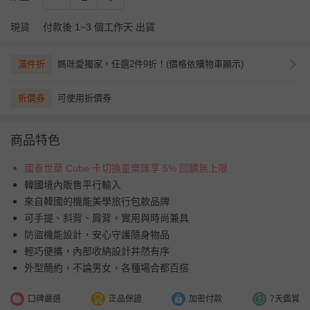
現貨
付款後 1~3 個工作天 出貨
滿件折
媽咪愛獨家，任選2件9折！(價格依購物車顯示)
折價券
可使用折價券
商品特色
國泰世華 Cube 卡切換童樂匯享 5% 回饋無上限
韓國境內販售平行輸入
來自韓國的機能美學旅行包款品牌
可手提、斜背、肩背，實用與時尚兼具
防盜機能設計，安心守護隨身物品
輕巧便攜，內部收納設計井然有序
外型簡約，不論男女，各種場合都百搭
口碑嚴選
正品保證
加密付款
7天鑑賞