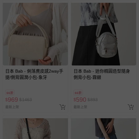
包含完整包裝、配件、說明文件及贈品等。
如需退換貨，請於收到商品7天（含例假日內提出），如為
瑕疵退換貨所產生的運費，將由媽咪愛負責處理，若非瑕疵
退貨，您可至『查詢訂單』>『已出貨』中查詢該筆訂單，
並點選『我要退貨』即可進行申請。若有相關退貨問題，請
至媽咪愛
LINE@客服ID: @mamilove
我們將依序為您處理
與服務，謝謝。
針對滿件折/滿額贈…等活動，如因部份退貨，而該訂單保
日本 Bab - 俐落麂皮感2way手
日本 Bab - 迷你橢圓造型隨身
留商品未達活動門檻，將以原價計算，活動贈品亦需一併退
提/側背圓潤小包-象牙
側背小包-霧銀
回。
66折
66折
969
590
部分商品依據消費者保護法的規定，不適用七天鑑賞期/猶
$
$
1463
$
$
893
豫期範圍：
最新上架
最新上架
易於腐敗、保存期限較短或解約時即將逾期（例如生鮮
商品、食品等）。
客製化商品（例如客製生日書、姓名貼等）。
報紙、期刊或雜誌（惟書籍如經拆封、使用，則酌收整