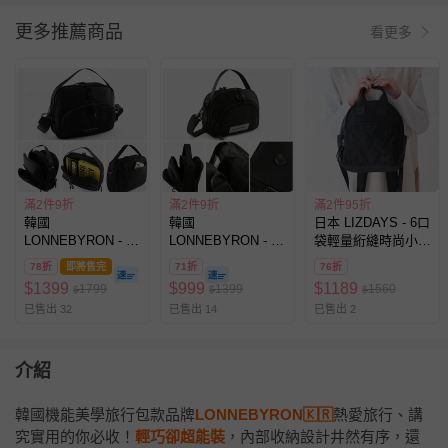
很充裕。對於不需要帶筆電出門的日
子來說是不錯的選擇。 包包本身很
更多推薦商品
看更多
輕，還有可以套在行李箱拉桿上的設
計，出國或搭車移動都很方便。整體
來說是一咖實用性很高的小包，平常
輕裝出門或當登機包都很合適。
滿2件9折
滿2件9折
滿2件95折
韓國
韓國
日本 LIZDAYS - 6口
LONNEBYRON - 正
LONNEBYRON - 正
袋輕量絎縫時尚小巧
韓製專利設計 輕巧
韓製專利設計 輕巧
後背包-全黑
78折
即將售完
71折
76折
多層收納旅行防盜斜
多層收納旅行防盜斜
$
1399
$
999
$
1189
1799
1399
1560
$
$
$
背包(送防盜扣環)-
背包(送防盜扣環)-
已售出 32
已售出 14
已售出 2
大-黑
小-黑
(25.5x20x7cm)
(19.5x13.5x6.5cm)
介紹
韓國機能美學旅行包款品牌
LONNEBYRON🇰🇷
熱愛旅行、講
究實用的你必收！
輕巧卻超能裝
，內部收納設計井然有序，還