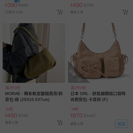
訂單編號兌換，逾期作廢) (大
390
490
$
$
490
$
$
790
人小孩均一價(3歲以上需購票))
已售出 4265
最新上架
搶購一空
滿2件9折
滿2件9折
MORAE - 韓系軟皮皺褶肩背/斜
日本 GRL - 帥氣蝴蝶結口袋時
背包-綠 (25X15.5X7cm)
尚側背包-卡其棕 (F)
62折
68折
490
970
$
$
790
$
$
1427
最新上架
追蹤
最新上架