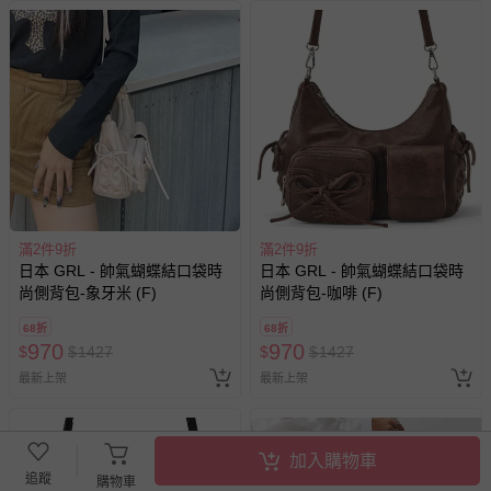
滿2件9折
滿2件9折
日本 GRL - 帥氣蝴蝶結口袋時
日本 GRL - 帥氣蝴蝶結口袋時
尚側背包-象牙米 (F)
尚側背包-咖啡 (F)
68折
68折
970
970
$
$
1427
$
$
1427
最新上架
最新上架
加入購物車
追蹤
購物車