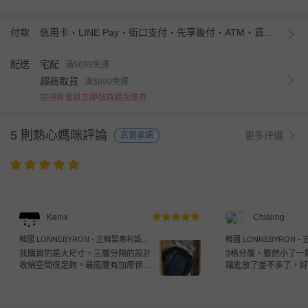
付款
信用卡・LINE Pay・街口支付・先享後付・ATM・貨到付款・iPASS MONEY
配送
宅配
滿$699免運
超商取貨
滿$699免運
註冊新會員立即領首購免運券
5 則熱心媽咪評論
更多評價
真實承諾
Kenix
Chialing
韓國 LONNEBYRON - 正韓製專利設計
韓國 LONNEBYRON 
輕巧多層收納旅行防盜斜背包(送防盜扣
輕巧多層收納旅行防盜斜
我購買的是大尺寸，三層分隔的設計
3格分層，雖然小了一
環)-大-黑 (25.5x20x7cm)
環)-小-黑 (19.5x13.5x6.
收納空間很足夠。最底層有加厚保
鑰匙放了差不多了，好
護、內側還有網袋，剛好可以放我的
電子閱讀器。其他像皮夾、水壺、雨
傘和一些隨身小物也都放得下，空間