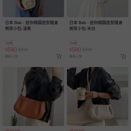
其他常見問題：
運送服務：目前提供的運送僅限台灣本島。如您位於離島地
日本 Bab - 迷你橢圓造型隨身
日本 Bab - 迷你橢圓造型隨身
側背小包-淺黃
側背小包-米白
區，可能會無法配送，或須依據商品需加收離島運費。廠商
亦保留出貨與否的權利。離島、偏遠地區、樓層親送等加價
費用，可能會另需加收。
66折
66折
590
590
$
$
893
$
$
893
商品實際的配達日期，可於訂單個人資料內的查詢訂單內，
已出貨通知之訊息為主。
最新上架
最新上架
如您收到商品，請依正常流程檢查是否完好，若商品遇瑕疵
情形，您可申請更換新品或退貨，請見：
退貨的辦理流程
。
若您對於會員帳號、商品訂購與資訊、購物流程、付款方
式、折價券與購物金的使用、退貨及商品運送方式等有疑
問，你可詳見：
媽咪愛客服中心
。
預購商品：預購為海外同步代購，遇缺貨即會通知媽咪並協
助取消退款事宜。
商品如因「價格、組合」等錯誤原因，導致無法安排出貨，
會主動以簡訊及mail通知訂單取消事宜，並將提供適當補
償。
滿2件9折
滿2件9折