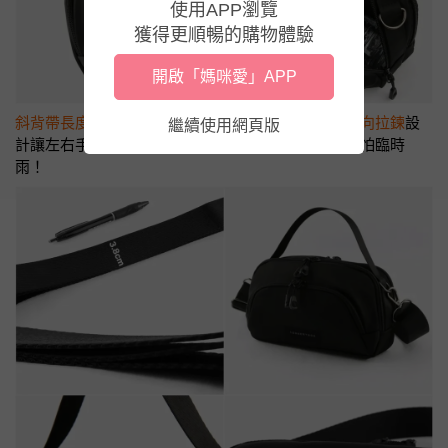
使用APP瀏覽
獲得更順暢的購物體驗
開啟「媽咪愛」APP
斜背帶長度可調整
約60~120cm、寬度達3.8公分；
雙向拉鍊
設
繼續使用網頁版
計
讓左右手都能輕鬆使用。還有
防潑水
設計，出門不怕臨時
雨！