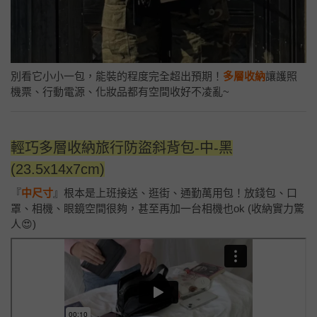
別看它小小一包，能裝的程度完全超出預期！
多層收納
讓護照
機票、行動電源、化妝品都有空間收好不凌亂~
輕巧多層收納旅行防盜斜背包-中-黑
(23.5x14x7cm)
『
中尺寸
』根本是上班接送、逛街、通勤萬用包！放錢包、口
罩、相機、眼鏡空間很夠，甚至再加一台相機也ok (收納實力驚
人😍)