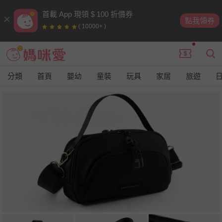
首載 App 現領 $ 100 折價券
點我領券
( 10000+ )
分類
首頁
嬰幼
童裝
玩具
家居
旅遊