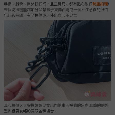
手提、斜背、肩背樣樣行，且三種尺寸都有貼心附送
防盜扣環
❗
整個防盜機能超加分😍帶孩子東奔西跑或一個不注意真的很怕
包包被拉開⋯有了這個設計外出省心不少👏
真心覺得大大安撫媽媽少女出門怕東西被偷的焦慮😮‍💨簡約的外
型也讓男女輕鬆駕馭各種場合~