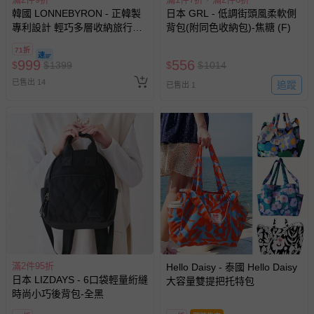
韓國 LONNEBYRON - 正韓製
日本 GRL - 低調街頭風柔軟側
專利設計 輕巧多層收納旅行防
背包(附同色收納包)-焦糖 (F)
盜斜背包(送防盜扣環)-小-黑
71折
(19.5x13.5x6.5cm)
999
556
$
$
1399
$
$
1014
已售出 14
追蹤
已售出 1
滿2件95折
Hello Daisy - 泰國 Hello Daisy
日本 LIZDAYS - 6口袋輕量絎縫
大容量雙提把托特包
時尚小巧後背包-全黑