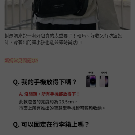
對媽媽來說一咖好包真的太重要了！輕巧、好收又有防盜設
計，背著出門顧小孩也能兼顧時尚感💁‍♀️
媽媽常見問題QA