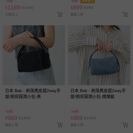
76折
92折
即將售完
1189
899
$
$
1560
$
$
980
已售出 2
最新上架
貼心小叮嚀
- 因體積縮小後再包裝、配送，收到時可能會輕微褶皺之情形，
以充氣墊或軟墊填滿後過一陣子，包型即可恢復。
- 尺寸根據測量方法的不同，2cm以內的的誤差是正常範圍。
- 提醒媽咪七天猶豫期並非七天試用期喔~ 媽咪如欲退換貨，所
退回的商品必須是全新的狀態、並且完整包裝。
日本 Bab - 俐落麂皮感2way手
日本 Bab - 俐落麂皮感2way手
- 每件商品在拍攝時力求忠實呈現，但因為每台電腦、手機或平
提/側背圓潤小包-黑
提/側背圓潤小包-煙燻藍
板會因為螢幕亮度及解析度不同，所以顏色與實際成品還是會
有些許差異唷~ 謝謝媽咪們的體諒。
66折
66折
退換貨須知
969
969
$
$
1463
$
$
1463
您所購買的商品享有7天的鑑賞期／猶豫期權益，但此期間
最新上架
最新上架
並非試用期，您所退回的商品必須是未經使用的全新狀態，