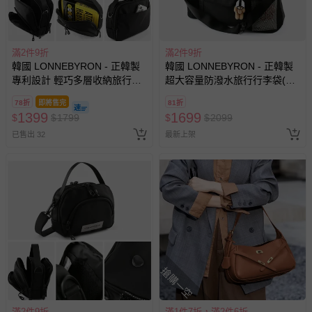
滿2件9折
滿2件9折
韓國 LONNEBYRON - 正韓製
韓國 LONNEBYRON - 正韓製
專利設計 輕巧多層收納旅行防
超大容量防潑水旅行行李袋(附
盜斜背包(送防盜扣環)-大-黑
防盜扣環+斜背背帶)-黑
78折
即將售完
81折
(25.5x20x7cm)
(60x37x17cm)
1399
1699
$
$
1799
$
$
2099
已售出 32
最新上架
搶購一空
滿2件9折
滿1件7折，滿2件6折