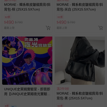
MORAE - 韓系軟皮皺褶肩背/斜
MORAE - 韓系軟皮皺褶肩背/斜
背包-棕 (25X15.5X7cm)
背包-米白 (25X15.5X7cm)
62折
62折
490
490
$
$
790
$
$
790
最新上架
最新上架
滿2件9折
UNIQUE史萊姆實驗室 - 即買即
MORAE - 韓系軟皮皺褶肩背/斜
用【UNIQUE史萊姆夜光實驗室
背包-黑 (25X15.5X7cm)
@ 台北科教館 】2026/6/11-
8/30 (電子票券，於展期現場憑
8折
62折