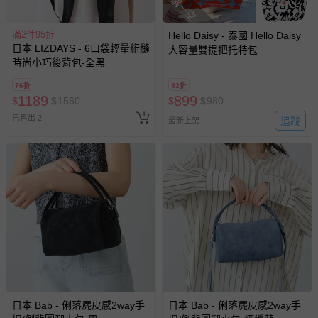
搶購一空
- 尺寸根據測量方法的不同，2cm以內的的誤差是正常範圍。
- 提醒媽咪七天猶豫期並非七天試用期喔~ 媽咪如欲退換貨，所
滿2件95折
Hello Daisy - 泰國 Hello Daisy
退回的商品必須是全新的狀態、並且完整包裝。
日本 LIZDAYS - 6口袋輕量絎縫
大容量雙提把托特包
- 每件商品在拍攝時力求忠實呈現，但因為每台電腦、手機或平
時尚小巧後背包-全黑
板會因為螢幕亮度及解析度不同，所以顏色與實際成品還是會
76折
92折
有些許差異唷~ 謝謝媽咪們的體諒。
1189
899
$
$
1560
$
$
980
退換貨須知
已售出 2
追蹤
最新上架
您所購買的商品享有7天的鑑賞期／猶豫期權益，但此期間
並非試用期，您所退回的商品必須是未經使用的全新狀態，
包含完整包裝、配件、說明文件及贈品等。
如需退換貨，請於收到商品7天（含例假日內提出），如為
瑕疵退換貨所產生的運費，將由媽咪愛負責處理，若非瑕疵
退貨，您可至『查詢訂單』>『已出貨』中查詢該筆訂單，
並點選『我要退貨』即可進行申請。若有相關退貨問題，請
至媽咪愛
LINE@客服ID: @mamilove
我們將依序為您處理
與服務，謝謝。
日本 Bab - 俐落麂皮感2way手
日本 Bab - 俐落麂皮感2way手
針對滿件折/滿額贈…等活動，如因部份退貨，而該訂單保