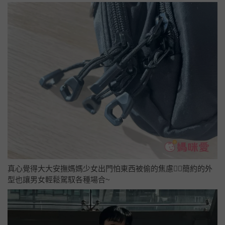
真心覺得大大安撫媽媽少女出門怕東西被偷的焦慮😮‍💨簡約的外
型也讓男女輕鬆駕馭各種場合~