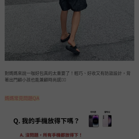
對媽媽來說一咖好包真的太重要了！輕巧、好收又有防盜設計，背
著出門顧小孩也能兼顧時尚感💁‍♀️
媽媽常見問題QA