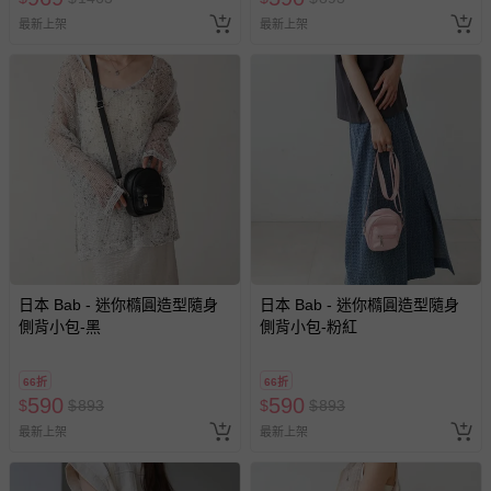
-新生兒親膚衣物（嬰幼兒包巾與背巾、包屁衣、學習
最新上架
最新上架
褲、紗布衣等）。
-接觸性孕哺產品（奶嘴、奶瓶、擠乳器、哺乳衣、托腹
帶束縛衣、餐搖椅等）。
-其他原廠盒裝商品封口處已貼上「不可拆封」，或具警
示字句等說明貼紙、封條者。
國際航空、客運、訂房等服務。
相關的退換貨辦理流程，可詳見：
退換貨 & 退款問題
其他常見問題：
日本 Bab - 迷你橢圓造型隨身
日本 Bab - 迷你橢圓造型隨身
運送服務：目前提供的運送僅限台灣本島。如您位於離島地
側背小包-黑
側背小包-粉紅
區，可能會無法配送，或須依據商品需加收離島運費。廠商
亦保留出貨與否的權利。離島、偏遠地區、樓層親送等加價
66折
66折
費用，可能會另需加收。
590
590
$
$
893
$
$
893
商品實際的配達日期，可於訂單個人資料內的查詢訂單內，
最新上架
最新上架
已出貨通知之訊息為主。
如您收到商品，請依正常流程檢查是否完好，若商品遇瑕疵