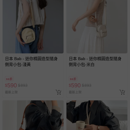
情形，您可申請更換新品或退貨，請見：
退貨的辦理流程
。
若您對於會員帳號、商品訂購與資訊、購物流程、付款方
式、折價券與購物金的使用、退貨及商品運送方式等有疑
問，你可詳見：
媽咪愛客服中心
。
預購商品：預購為海外同步代購，遇缺貨即會通知媽咪並協
助取消退款事宜。
商品如因「價格、組合」等錯誤原因，導致無法安排出貨，
會主動以簡訊及mail通知訂單取消事宜，並將提供適當補
日本 Bab - 迷你橢圓造型隨身
日本 Bab - 迷你橢圓造型隨身
償。
側背小包-淺黃
側背小包-米白
66折
66折
590
590
$
$
893
$
$
893
最新上架
最新上架