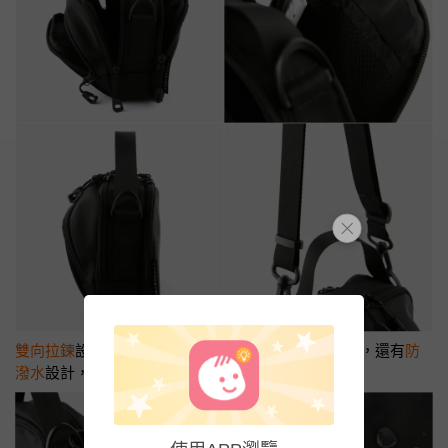
雙向拉鍊
設計
讓左右手都能輕鬆使用。除了防盜扣環，還有
防
潑水
設計，出門不怕臨時雨！