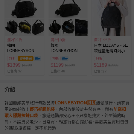
來說是一咖實用性很高的小包，平常
輕裝出門或當登機包都很合適。
滿2件9折
滿2件9折
滿2件95折
韓國
韓國
日本 LIZDAYS - 6口
LONNEBYRON - 正
LONNEBYRON - 正
袋輕量絎縫時尚小巧
韓製專利設計 輕巧
韓製專利設計 輕巧
後背包-全黑
78折
即將售完
75折
76折
多層收納旅行防盜斜
多層收納旅行防盜斜
$
1399
$
1199
$
1189
1799
1599
1560
$
$
$
背包(送防盜扣環)-
背包(送防盜扣環)-
已售出 32
已售出 46
已售出 2
大-黑
中-黑
(25.5x20x7cm)
(23.5x14x7cm)
介紹
LONNEBYRON🇰🇷
韓國機能美學旅行包款品牌
熱愛旅行、講究實
用的你必收！
輕巧卻超能裝
，內部收納設計井然有序，還有
防盜扣
環＆隱藏拉鍊口袋
，旅遊通勤都安心✈️不只機能強大，外型簡約時
尚，不論男女老少，日常背、輕旅行都百搭好看~喜歡美型實用包包
的媽咪/旅遊控一定不能錯過！