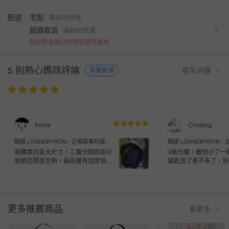
配送
宅配
滿$699免運
超商取貨
滿$699免運
註冊新會員立即領首購免運券
5 則熱心媽咪評論
更多評價
真實承諾
Kenix
Chialing
韓國 LONNEBYRON - 正韓製專利設計
韓國 LONNEBYRON 
輕巧多層收納旅行防盜斜背包(送防盜扣
輕巧多層收納旅行防盜斜
我購買的是大尺寸，三層分隔的設計
3格分層，雖然小了一
環)-大-黑 (25.5x20x7cm)
環)-小-黑 (19.5x13.5x6.
收納空間很足夠。最底層有加厚保
鑰匙放了差不多了，好
護、內側還有網袋，剛好可以放我的
電子閱讀器。其他像皮夾、水壺、雨
傘和一些隨身小物也都放得下，空間
很充裕。對於不需要帶筆電出門的日
子來說是不錯的選擇。 包包本身很
更多推薦商品
看更多
輕，還有可以套在行李箱拉桿上的設
計，出國或搭車移動都很方便。整體