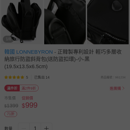
1/8
韓國 LONNEBYRON
-
正韓製專利設計 輕巧多層收
納旅行防盜斜背包(送防盜扣環)-小-黑
(19.5x13.5x6.5cm)
5
已售出 14
商品編號：961234
進團購
滿件折
滿2件9折
市售價
促銷價
999
$
1399
$
71折
1
數量