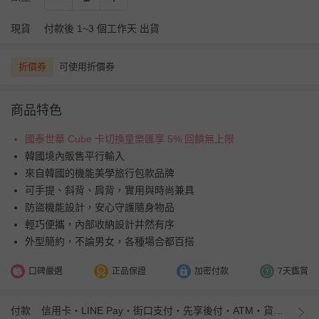
現貨
付款後 1~3 個工作天 出貨
折價券
可使用折價券
商品特色
國泰世華 Cube 卡切換童樂匯享 5% 回饋無上限
韓國境內販售平行輸入
來自韓國的機能美學旅行包款品牌
可手提、斜背、肩背，實用與時尚兼具
防盜機能設計，安心守護隨身物品
輕巧便攜，內部收納設計井然有序
外型簡約，不論男女，各種場合都百搭
口碑嚴選
正品保證
加密付款
7天鑑賞
付款
信用卡・LINE Pay・街口支付・先享後付・ATM・貨到付款・iPASS MONEY