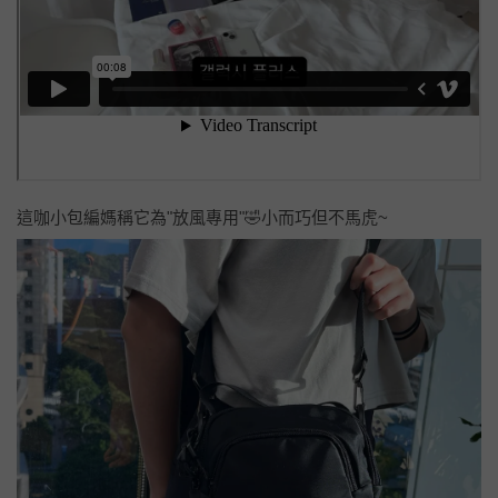
這咖小包編媽稱它為"放風專用"🤣小而巧但不馬虎~