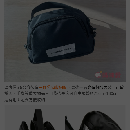
厚度僅6.5公分卻有
三個分隔收納區
，最後一層
附有網狀內袋，可放
護照、手機等重要物品。且背帶長度可自由調整約71cm~130cm，
還有附固定夾方便收納！