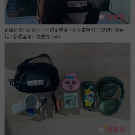
雖說是最小的尺寸，但還是裝得下很多東西啊！(沒錯你沒看
錯，折疊全罩耳機放得下🫨)