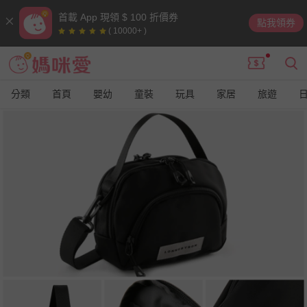
首載 App 現領 $ 100 折價券
點我領券
( 10000+ )
分類
首頁
嬰幼
童裝
玩具
家居
旅遊