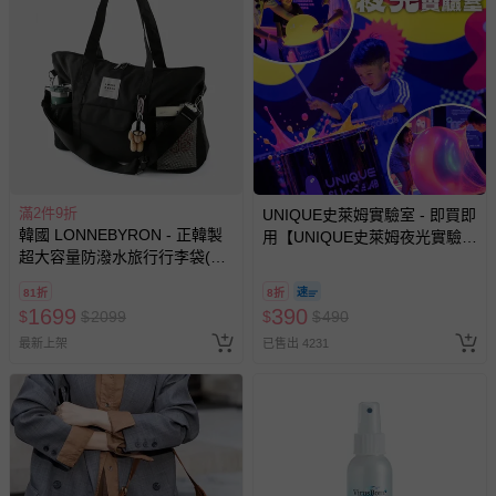
滿2件9折
UNIQUE史萊姆實驗室 - 即買即
韓國 LONNEBYRON - 正韓製
用【UNIQUE史萊姆夜光實驗室
超大容量防潑水旅行行李袋(附
@ 台北科教館 】2026/6/11-
防盜扣環+斜背背帶)-黑
8/30 (電子票券，於展期現場憑
81折
8折
(60x37x17cm)
訂單編號兌換，逾期作廢) (大
1699
390
$
$
2099
$
$
490
人小孩均一價(3歲以上需購票))
最新上架
已售出 4231