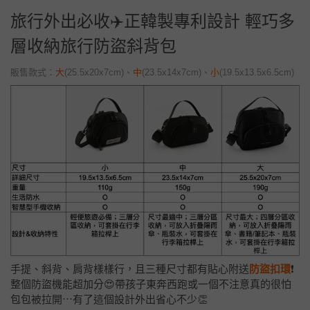
旅行外出必收✈️正韓製專利設計 輕巧多
層收納旅行防盜斜背包
販售款式：
大
(25.5x20x7cm)
、
中
(23.5x14x7cm)
、
小
(19.5x13.5x6.5cm)
手提、斜背、肩背樣樣行，且三種尺寸都有貼心附送
防盜扣環
❗
整個防盜機能超加分😍帶孩子東奔西跑或一個不注意真的很怕
包包被拉開⋯有了這個設計外出省心不少👏