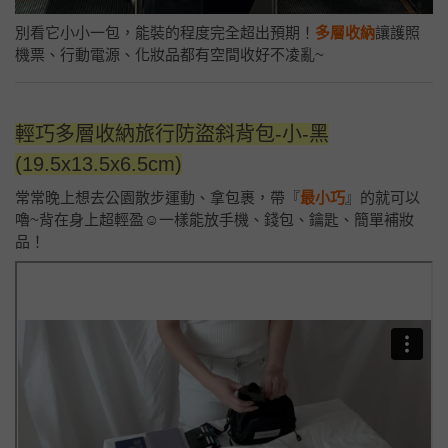
別看它小小一包，能裝的程度完全超出預期！
多層收納
讓護照
機票、行動電源、化妝品都有空間收好不凌亂~
輕巧多層收納旅行防盜斜背包-小-黑
(19.5x13.5x6.5cm)
常常晚上想去公園散步運動、拿包裹，帶『
最小巧
』的就可以
嚕~背在身上超輕盈☺️一樣能放手機、錢包、鑰匙、簡單補妝
品！