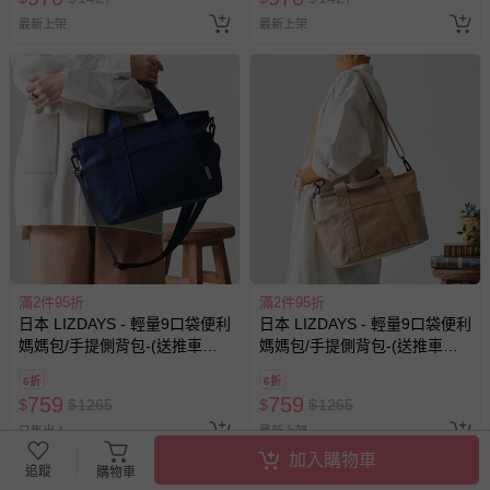
最新上架
最新上架
滿2件95折
滿2件95折
日本 LIZDAYS - 輕量9口袋便利
日本 LIZDAYS - 輕量9口袋便利
媽媽包/手提側背包-(送推車掛
媽媽包/手提側背包-(送推車掛
勾)-海軍藍
勾)-卡其
6折
6折
759
759
$
$
1265
$
$
1265
已售出 1
最新上架
加入購物車
追蹤
購物車