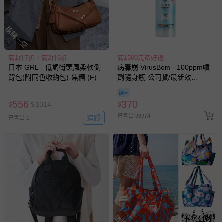
搶購一空
滿1件7折，滿2件6折
滿1500元贈好禮
日本 GRL - 低調街頭風柔軟側
病毒崩 VirusBom - 100ppm噴
背包(附同色收納包)-焦糖 (F)
劑隨身瓶-公司貨/最新效
期-100ml
556
370
$
$
1014
$
已售出 98974
追蹤
已售出 1
貼心小叮嚀
- 因體積縮小後再包裝、配送，收到時可能會輕微褶皺之情形，
以充氣墊或軟墊填滿後過一陣子，包型即可恢復。