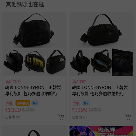
其他媽咪也在逛
滿2件9折
滿2件9折
韓國 LONNEBYRON - 正韓製
韓國 LONNEBYRON - 正韓製
專利設計 輕巧多層收納旅行防
專利設計 輕巧多層收納旅行防
盜斜背包(送防盜扣環)-大-黑
盜斜背包(送防盜扣環)-中-黑
78折
即將售完
75折
(25.5x20x7cm)
(23.5x14x7cm)
1399
1199
$
$
1799
$
$
1599
已售出 32
已售出 46