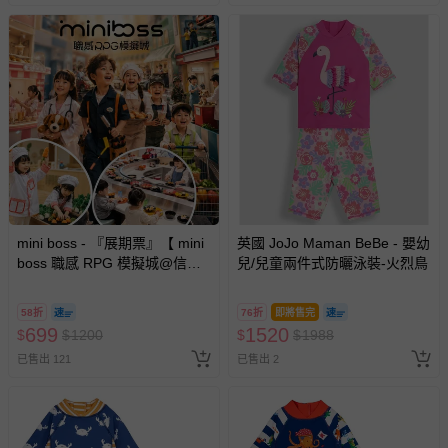
mini boss - 『展期票』【 mini
英國 JoJo Maman BeBe - 嬰幼
boss 職感 RPG 模擬城@信義
兒/兒童兩件式防曬泳裝-火烈鳥
A11 】2026/7/10-8/30 (電子票
券，於展期現場憑訂單編號兌
58折
76折
即將售完
換，依現場梯次安排入場，逾
699
1520
$
$
1200
$
$
1988
期作廢) (兒童票(2歲以上)贈一
已售出 121
已售出 2
名陪伴成人)