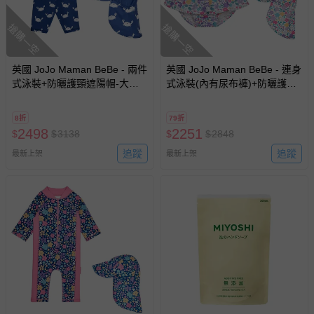
搶購一空
搶購一空
英國 JoJo Maman BeBe - 兩件
英國 JoJo Maman BeBe - 連身
式泳裝+防曬護頸遮陽帽-大白
式泳裝(內有尿布褲)+防曬護頸
蟹_JJL2014+白螃蟹_JJL2754
遮陽帽-羅蘭花圈_JJL2086+紫
羅蘭_JJL2764
8折
79折
2498
2251
$
$
3138
$
$
2848
追蹤
追蹤
最新上架
最新上架