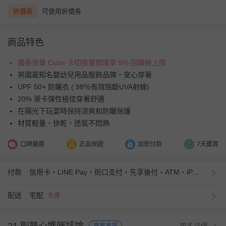
折價券
可使用折價券
商品特色
國泰世華 Cube 卡切換童樂匯享 5% 回饋無上限
英國最知名嬰幼兒用品服飾品牌，安心穿著
UPF 50+ 防曬衣 ( 98％有效阻斷UVA射線)
20% 萊卡彈性極佳穿著舒適
在陽光下玩耍時保持涼爽和防曬保護
材質輕量、快乾，透氣不悶熱
口碑嚴選
正品保證
加密付款
7天鑑賞
付款
信用卡・LINE Pay・街口支付・先享後付・ATM・iPASS MONEY
配送
宅配
免運
更多評價