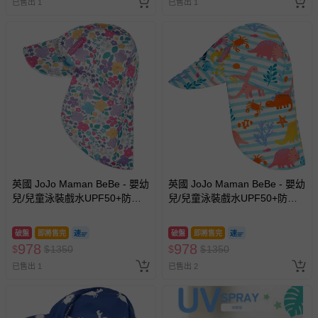
已售出 1
已售出 1
英國 JoJo Maman BeBe - 嬰幼
英國 JoJo Maman BeBe - 嬰幼
兒/兒童泳裝戲水UPF50+防曬
兒/兒童泳裝戲水UPF50+防曬
護頸遮陽帽-紫羅蘭
護頸遮陽帽-珊瑚礁
破盤
即將售完
破盤
即將售完
978
978
$
$
1350
$
$
1350
已售出 1
已售出 2