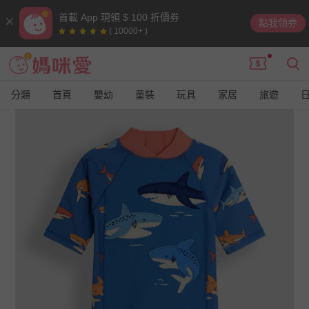
首載 App 現領 $ 100 折價券
點我領券
( 10000+ )
分類
首頁
嬰幼
童裝
玩具
家居
旅遊