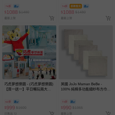
禮盒組(60*60cm)-藍色長頸鹿
禮盒組(60*60cm)-粉色長頸鹿
74折
74折
即將售完
1088
1088
$
$
1480
$
$
1480
最新上架
最新上架
巧虎夢想樂園 - (巧虎夢想樂園)
英國 JoJo Maman BeBe -
【買一送一】平日暢玩兩大一
100% 純棉多功能細紗布方巾/
小套票 (正券為電子票券現場兌
包巾/小薄被/拍嗝巾/安撫巾 6入
換，贈送券現場領取)-效期至
禮盒組(60*60cm)-棕色
62折
73折
2026/10/16 正券逾期視同現金
999
990
$
$
1600
$
$
1365
券使用
已售出 72
最新上架