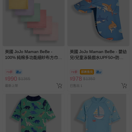
英國 JoJo Maman BeBe -
英國 JoJo Maman BeBe - 嬰幼
100% 純棉多功能細紗布方巾/
兒/兒童泳裝戲水UPF50+防曬
包巾/小薄被/拍嗝巾/安撫巾 6入
護頸遮陽帽-鯊魚群
禮盒組(60*60cm)-粉彩組
73折
72折
即將售完
990
978
$
$
1365
$
$
1350
最新上架
已售出 1