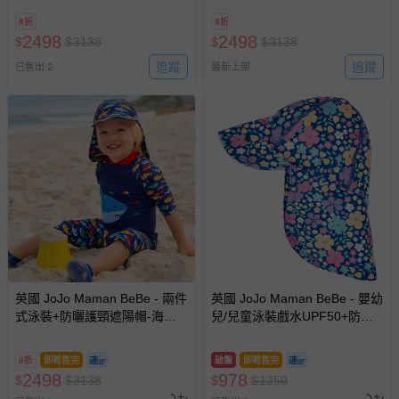
8折
8折
2498
2498
$
$
3138
$
$
3138
追蹤
追蹤
已售出 2
最新上架
英國 JoJo Maman BeBe - 兩件
英國 JoJo Maman BeBe - 嬰幼
式泳裝+防曬護頸遮陽帽-海中
兒/兒童泳裝戲水UPF50+防曬
霸王_JJH1306+海中霸王
護頸遮陽帽-小小花園
_JJH1311
8折
即將售完
破盤
即將售完
2498
978
$
$
3138
$
$
1350