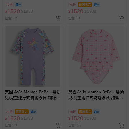
76折
76折
即將售完
1520
1520
$
$
1988
$
$
1988
已售出 2
已售出 1
英國 JoJo Maman BeBe - 嬰幼
英國 JoJo Maman BeBe - 嬰幼
兒/兒童連身式防曬泳裝-蝴蝶翩
兒/兒童兩件式防曬泳裝-甜蜜櫻
飛
桃
76折
即將售完
76折
即將售完
1520
1520
$
$
1988
$
$
1988
已售出 2
已售出 5