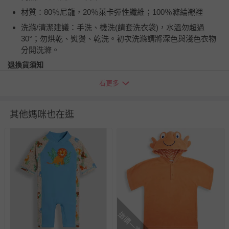
材質：80％尼龍，20％萊卡彈性纖維；100％滌綸襯裡
洗滌/清潔建議：手洗、機洗(請套洗衣袋)，水溫勿超過
30°；勿烘乾、熨燙、乾洗。初次洗滌請將深色與淺色衣物
分開洗滌。
退換貨須知
您所購買的商品享有7天的鑑賞期／猶豫期權益，但此期間
看更多
並非試用期，您所退回的商品必須是未經使用的全新狀態，
包含完整包裝、配件、說明文件及贈品等。
其他媽咪也在逛
如需退換貨，請於收到商品7天（含例假日內提出），如為
瑕疵退換貨所產生的運費，將由媽咪愛負責處理，若非瑕疵
退貨，您可至『查詢訂單』>『已出貨』中查詢該筆訂單，
並點選『我要退貨』即可進行申請。若有相關退貨問題，請
至媽咪愛
LINE@客服ID: @mamilove
我們將依序為您處理
與服務，謝謝。
針對滿件折/滿額贈…等活動，如因部份退貨，而該訂單保
搶購一空
留商品未達活動門檻，將以原價計算，活動贈品亦需一併退