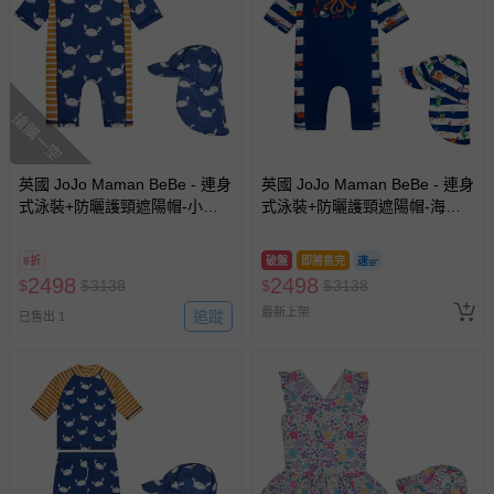
搶購一空
英國 JoJo Maman BeBe - 連身
英國 JoJo Maman BeBe - 連身
式泳裝+防曬護頸遮陽帽-小白
式泳裝+防曬護頸遮陽帽-海盜
蟹_JJL2015+白螃蟹_JJL2754
生活_JJL2012+海盜生活
_JJL2753
8折
破盤
即將售完
2498
2498
$
$
3138
$
$
3138
最新上架
追蹤
已售出 1