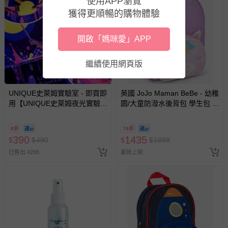
使用APP瀏覽
獲得更順暢的購物體驗
開啟「媽咪愛」APP
繼續使用網頁版
UNIQUE史萊姆實驗室 - 即買即
英國 JoJo Maman BeBe - 幼稚
用【UNIQUE史萊姆夜光實驗室
園/大童防潑水後背包 學生包 旅
@ 台北科教館 】2026/6/11-
行包-獨角獸
8/30 (電子票券，於展期現場憑
8折
76折
訂單編號兌換，逾期作廢) (大
390
1435
$
$
490
$
$
1888
人小孩均一價(3歲以上需購票))
已售出 4288
最新上架