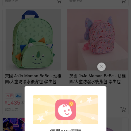
最新上架
最新上架
若您對於會員帳號、商品訂購與資訊、購物流程、付款方
式、折價券與購物金的使用、退貨及商品運送方式等有疑
問，你可詳見：
媽咪愛客服中心
。
預購商品：預購為海外同步代購，遇缺貨即會通知媽咪並協
助取消退款事宜。
商品如因「價格、組合」等錯誤原因，導致無法安排出貨，
會主動以簡訊及mail通知訂單取消事宜，並將提供適當補
償。
英國 JoJo Maman BeBe - 幼稚
英國 JoJo Maman BeBe - 幼稚
園/大童防潑水後背包 學生包 旅
園/大童防潑水後背包 學生包 旅
行包-綠恐龍
行包-小天使
76折
76折
1435
1435
$
$
1888
$
$
1888
最新上架
已售出 1