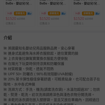
BeBe - 嬰幼兒/兒童
BeBe - 嬰幼兒/兒童
BeBe - 嬰幼兒/兒童
連身式防曬泳裝-獅
連身式防曬泳裝-恐
連身式防曬泳裝-帆
子
龍
船
76折
即將售完
76折
即將售完
76折
即將售完
$
1520
$
1520
$
1520
1988
1988
1988
$
$
$
已售出 1
已售出 3
已售出 1
介紹
🌺 英國最知名嬰幼兒用品服飾品牌，安心穿著
🌺 連身式能避免海水將衣服掀起，遮住寶寶的臉
🌺 上衣背後拉鍊幫寶寶換衣服能方便穿脫
🌺 在陽光下玩耍時保持涼爽和防曬保護
🌺 材質輕量、快乾，透氣不悶熱
🌺 UPF 50+ 防曬衣 ( 98％有效阻斷UVA射線)
🌺 20% 萊卡彈性極佳穿著舒適，可輕柔貼身，也可配合孩子在
陸地、水中各式伸展
🌺 洗滌方式：手洗、機洗(請套洗衣袋)，水溫勿超過30°；勿烘
乾、熨燙、乾洗。初次洗滌請將深色與淺色衣物分開洗滌。
🌺 未乾的泳衣請勿放入塑膠袋，並且又放在車廂內，因經過日
曬，車內會產生高溫，易造成泳衣染色或損耗。