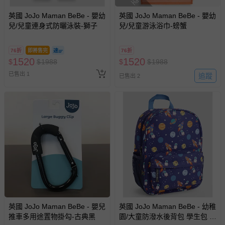
回。
英國 JoJo Maman BeBe - 嬰幼
英國 JoJo Maman BeBe - 嬰幼
兒/兒童連身式防曬泳裝-獅子
兒/兒童游泳浴巾-螃蟹
部分商品依據消費者保護法的規定，不適用七天鑑賞期/猶
豫期範圍：
易於腐敗、保存期限較短或解約時即將逾期（例如生鮮
76折
即將售完
76折
1520
1520
$
$
1988
$
$
1988
商品、食品等）。
已售出 1
追蹤
已售出 2
客製化商品（例如客製生日書、姓名貼等）。
報紙、期刊或雜誌（惟書籍如經拆封、使用，則酌收整
新費用）。
經消費者拆封之影音商品或電腦軟體（例如 DVD、CD
等）。
非以有形媒介提供之數位內容或一經提供即為完成之線
上服務，經消費者事先同意始提供（例如線上課程、遊
戲或活動點數等）。
已拆封之以下類型商品：
-個人衛生用品（例如尿布、貼身衣物、泳裝、襪子、地
墊、寢具類等）。
英國 JoJo Maman BeBe - 嬰兒
英國 JoJo Maman BeBe - 幼稚
-新生兒親膚衣物（嬰幼兒包巾與背巾、包屁衣、學習
推車多用途置物掛勾-古典黑
園/大童防潑水後背包 學生包 旅