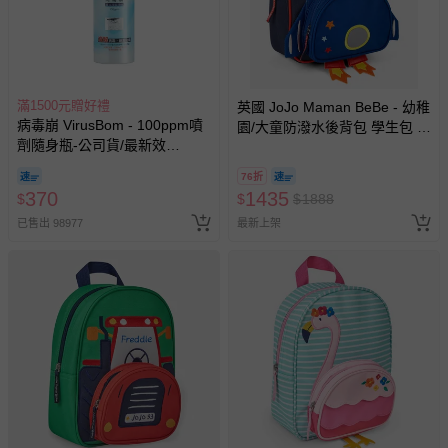
滿1500元贈好禮
英國 JoJo Maman BeBe - 幼稚
病毒崩 VirusBom - 100ppm噴
園/大童防潑水後背包 學生包 旅
劑隨身瓶-公司貨/最新效
行包-藍色火箭
期-100ml
76折
370
1435
$
$
$
1888
已售出 98977
最新上架