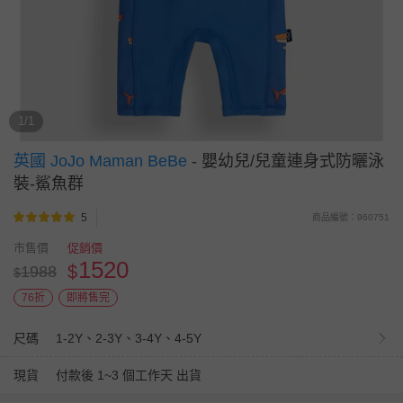
1/1
英國 JoJo Maman BeBe
-
嬰幼兒/兒童連身式防曬泳
裝-鯊魚群
5
商品編號：960751
市售價
促銷價
1520
$
1988
$
76折
即將售完
尺碼
1-2Y、2-3Y、3-4Y、4-5Y
現貨
付款後 1~3 個工作天 出貨