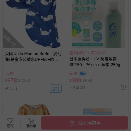
搶購一空
滿3件95折，滿5件9折
英國 JoJo Maman BeBe - 嬰幼
日本繽得若 - UV 防曬噴霧
兒/兒童泳裝戲水UPF50+防曬
SPF50+ PA++++-草本-250g
護頸遮陽帽-白螃蟹
72折
57折
978
399
$
$
1350
$
$
699
已售出 714
追蹤
已售出 1
加入購物車
追蹤
購物車