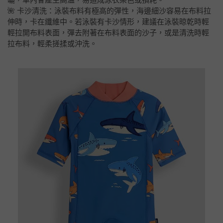
🌺 卡沙清洗：泳裝布料有極高的彈性，海邊細沙容易在布料拉
伸時，卡在纖維中。若泳裝有卡沙情形，建議在泳裝晾乾時輕
輕拉開布料表面，彈去附著在布料表面的沙子，或是清洗時輕
拉布料，輕柔搓揉或沖洗。