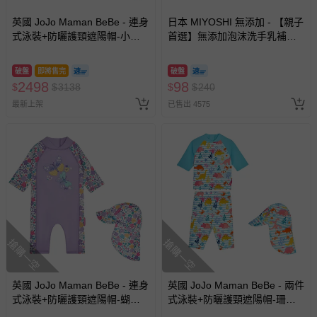
英國 JoJo Maman BeBe - 連身
日本 MIYOSHI 無添加 - 【親子
式泳裝+防曬護頸遮陽帽-小小
首選】無添加泡沫洗手乳補充
花園_JJL2057+小小花園
包-300ml
_JJL2863
破盤
即將售完
破盤
2498
98
$
$
3138
$
$
240
最新上架
已售出 4575
搶購一空
搶購一空
英國 JoJo Maman BeBe - 連身
英國 JoJo Maman BeBe - 兩件
式泳裝+防曬護頸遮陽帽-蝴蝶
式泳裝+防曬護頸遮陽帽-珊瑚
蘭_JJL1999+紫羅蘭_JJL2764
礁_JJL1993+珊瑚礁_JJL2757