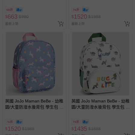
褲、紗布衣等）。
行包-外太空
-接觸性孕哺產品（奶嘴、奶瓶、擠乳器、哺乳衣、托腹
68折
76折
帶束縛衣、餐搖椅等）。
663
1520
$
$
980
$
$
1988
-其他原廠盒裝商品封口處已貼上「不可拆封」，或具警
最新上架
最新上架
示字句等說明貼紙、封條者。
國際航空、客運、訂房等服務。
相關的退換貨辦理流程，可詳見：
退換貨 & 退款問題
其他常見問題：
運送服務：目前提供的運送僅限台灣本島。如您位於離島地
區，可能會無法配送，或須依據商品需加收離島運費。廠商
亦保留出貨與否的權利。離島、偏遠地區、樓層親送等加價
費用，可能會另需加收。
英國 JoJo Maman BeBe - 幼稚
英國 JoJo Maman BeBe - 幼稚
園/大童防潑水後背包 學生包 旅
園/大童防潑水後背包 學生包 旅
商品實際的配達日期，可於訂單個人資料內的查詢訂單內，
行包-甜美獨角獸
行包-蟲蟲危機
已出貨通知之訊息為主。
76折
76折
如您收到商品，請依正常流程檢查是否完好，若商品遇瑕疵
1520
1435
$
$
1988
$
$
1888
情形，您可申請更換新品或退貨，請見：
退貨的辦理流程
。