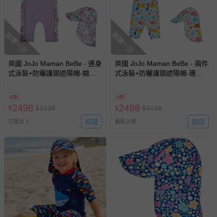
搶購一空
搶購一空
英國 JoJo Maman BeBe - 連身
英國 JoJo Maman BeBe - 兩件
式泳裝+防曬護頸遮陽帽-蝴蝶
式泳裝+防曬護頸遮陽帽-珊瑚
蘭_JJL1999+紫羅蘭_JJL2764
礁_JJL1993+珊瑚礁_JJL2757
8折
8折
2498
2498
$
$
3138
$
$
3138
追蹤
追蹤
已售出 2
最新上架