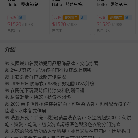
BeBe - 嬰幼兒/兒童
BeBe - 嬰幼兒/兒童
BeBe - 嬰幼兒/兒童
兩件式防曬泳裝-鯨
兩件式防曬泳裝-鯊
兩件式防曬泳裝-甜
魚玩耍
魚戲水
蜜櫻桃
76折
76折
即將售完
76折
即將售完
$
1520
$
1520
$
1520
1988
1988
1988
$
$
$
已售出 1
已售出 1
已售出 5
介紹
🌺 英國最知名嬰幼兒用品服飾品牌，安心穿著
🌺 2件式穿搭，能讓孩子自行換穿或上廁所
🌺 上衣背後有拉鍊能方便穿脫
🌺 UPF 50+ 防曬衣 ( 98％有效阻斷UVA射線)
🌺 在陽光下玩耍時保持涼爽和防曬保護
🌺 材質輕量、快乾，透氣不悶熱
🌺 20% 萊卡彈性極佳穿著舒適，可輕柔貼身，也可配合孩子在
陸地、水中各式伸展
🌺 洗滌方式：手洗、機洗(請套洗衣袋)，水溫勿超過30°；勿烘
乾、熨燙、乾洗。初次洗滌請將深色與淺色衣物分開洗滌。
🌺 未乾的泳衣請勿放入塑膠袋，並且又放在車廂內，因經過日
曬，車內會產生高溫，易造成泳衣染色或損耗。