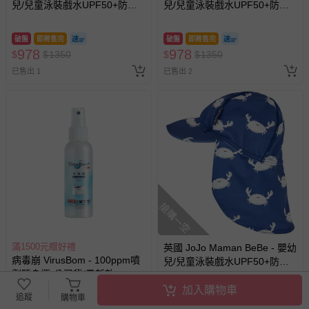
兒/兒童泳裝戲水UPF50+防曬
兒/兒童泳裝戲水UPF50+防曬
護頸遮陽帽-紫羅蘭
護頸遮陽帽-珊瑚礁
破盤
即將售完
破盤
即將售完
978
978
$
$
1350
$
$
1350
已售出 1
已售出 2
搶購一空
滿1500元贈好禮
英國 JoJo Maman BeBe - 嬰幼
病毒崩 VirusBom - 100ppm噴
兒/兒童泳裝戲水UPF50+防曬
劑隨身瓶-公司貨/最新效
護頸遮陽帽-白螃蟹
期-100ml
加入購物車
72折
追蹤
購物車