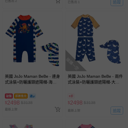
已售出 2
追蹤
已售出 1
搶購一空
英國 JoJo Maman BeBe - 連身
英國 JoJo Maman BeBe - 兩件
式泳裝+防曬護頸遮陽帽-海盜
式泳裝+防曬護頸遮陽帽-大白
生活_JJL2012+海盜生活
蟹_JJL2014+白螃蟹_JJL2754
_JJL2753
破盤
即將售完
8折
2498
2498
$
$
3138
$
$
3138
最新上架
追蹤
最新上架