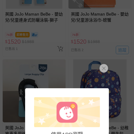
搶購一空
留商品未達活動門檻，將以原價計算，活動贈品亦需一併退
回。
英國 JoJo Maman BeBe - 嬰幼
英國 JoJo Maman BeBe - 嬰幼
兒/兒童連身式防曬泳裝-獅子
兒/兒童游泳浴巾-螃蟹
部分商品依據消費者保護法的規定，不適用七天鑑賞期/猶
豫期範圍：
易於腐敗、保存期限較短或解約時即將逾期（例如生鮮
76折
即將售完
76折
1520
1520
$
$
1988
$
$
1988
商品、食品等）。
已售出 1
追蹤
已售出 2
客製化商品（例如客製生日書、姓名貼等）。
報紙、期刊或雜誌（惟書籍如經拆封、使用，則酌收整
新費用）。
經消費者拆封之影音商品或電腦軟體（例如 DVD、CD
等）。
非以有形媒介提供之數位內容或一經提供即為完成之線
上服務，經消費者事先同意始提供（例如線上課程、遊
戲或活動點數等）。
已拆封之以下類型商品：
-個人衛生用品（例如尿布、貼身衣物、泳裝、襪子、地
墊、寢具類等）。
英國 JoJo Maman BeBe - 嬰兒
英國 JoJo Maman BeBe - 幼稚
-新生兒親膚衣物（嬰幼兒包巾與背巾、包屁衣、學習
推車多用途置物掛勾-古典黑
園/大童防潑水後背包 學生包 旅