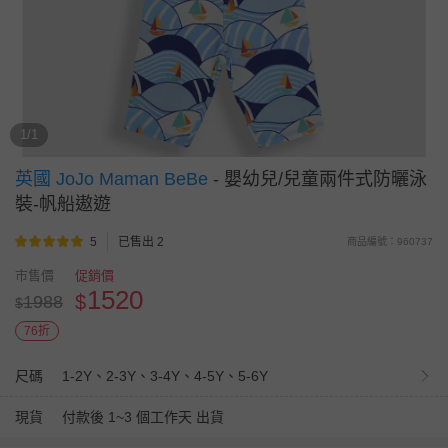
1/1
英國 JoJo Maman BeBe
-
嬰幼兒/兒童兩件式防曬泳
裝-帆船遨遊
5
已售出 2
商品編號：960737
市售價
促銷價
1520
$
1988
$
76折
尺碼
1-2Y、2-3Y、3-4Y、4-5Y、5-6Y
現貨
付款後 1~3 個工作天 出貨