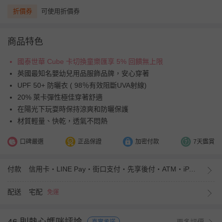
折價券
可使用折價券
商品特色
國泰世華 Cube 卡切換童樂匯享 5% 回饋無上限
英國最知名嬰幼兒用品服飾品牌，安心穿著
UPF 50+ 防曬衣 ( 98％有效阻斷UVA射線)
20% 萊卡彈性極佳穿著舒適
在陽光下玩耍時保持涼爽和防曬保護
材質輕量、快乾，透氣不悶熱
口碑嚴選
正品保證
加密付款
7天鑑賞
付款
信用卡・LINE Pay・街口支付・先享後付・ATM・iPASS MONEY
配送
宅配
免運
更多評價