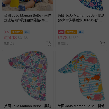
英國 JoJo Maman BeBe - 兩件
英國 JoJo Maman BeBe - 嬰幼
式泳裝+防曬護頸遮陽帽-海中
兒/兒童泳裝戲水UPF50+防曬
霸王_JJH1306+海中霸王
護頸遮陽帽-小小花園
_JJH1311
8折
即將售完
破盤
即將售完
2498
978
$
$
3138
$
$
1350
已售出 1
已售出 1
英國 JoJo Maman BeBe - 嬰幼
英國 JoJo Maman BeBe - 嬰幼