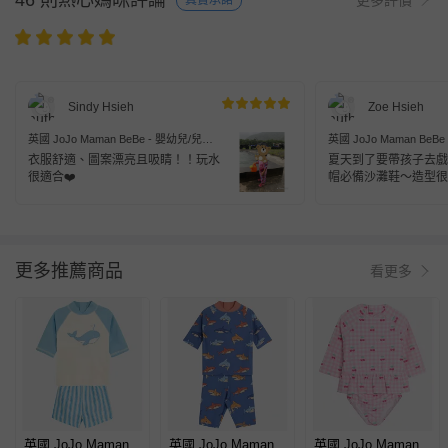
46 則熱心媽咪評論
真實承諾
Sindy Hsieh
Zoe Hsieh
英國 JoJo Maman BeBe - 嬰幼兒/兒童
英國 JoJo Maman BeB
兩件式防曬泳裝-紅鶴
兩件式防曬泳裝-紅鶴
衣服舒適、圖案漂亮且吸睛！！玩水
夏天到了要帶孩子去戲
很適合❤️
帽必備沙灘鞋～造型很
服後面有拉鍊方便穿脫
要在拉鍊後多作一層布
孩後背皮膚👍
更多推薦商品
看更多
英國 JoJo Maman
英國 JoJo Maman
英國 JoJo Maman