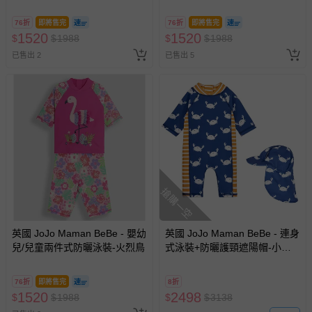
飛
桃
76折
即將售完
76折
即將售完
1520
1520
$
$
1988
$
$
1988
已售出 2
已售出 5
搶購一空
英國 JoJo Maman BeBe - 嬰幼
英國 JoJo Maman BeBe - 連身
兒/兒童兩件式防曬泳裝-火烈鳥
式泳裝+防曬護頸遮陽帽-小白
蟹_JJL2015+白螃蟹_JJL2754
76折
即將售完
8折
1520
2498
$
$
1988
$
$
3138