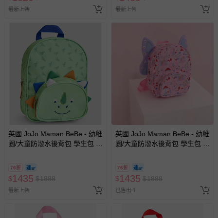
最新上架
最新上架
若您對於會員帳號、商品訂購與資訊、購物流程、付款方
式、折價券與購物金的使用、退貨及商品運送方式等有疑
問，你可詳見：
媽咪愛客服中心
。
預購商品：預購為海外同步代購，遇缺貨即會通知媽咪並協
助取消退款事宜。
商品如因「價格、組合」等錯誤原因，導致無法安排出貨，
會主動以簡訊及mail通知訂單取消事宜，並將提供適當補
償。
英國 JoJo Maman BeBe - 幼稚
英國 JoJo Maman BeBe - 幼稚
園/大童防潑水後背包 學生包 旅
園/大童防潑水後背包 學生包 旅
行包-綠恐龍
行包-小天使
76折
76折
1435
1435
$
$
1888
$
$
1888
最新上架
已售出 1