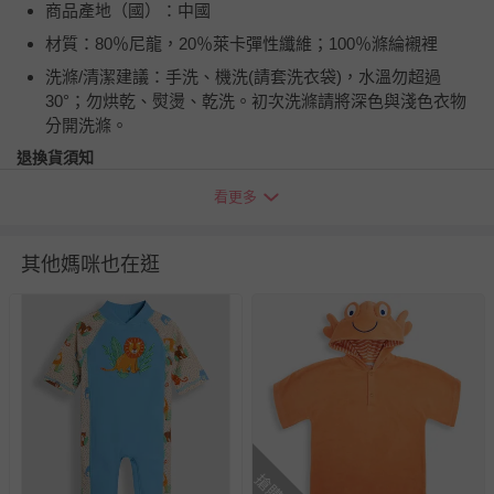
商品產地（國）：中國
材質：80％尼龍，20％萊卡彈性纖維；100％滌綸襯裡
洗滌/清潔建議：手洗、機洗(請套洗衣袋)，水溫勿超過
30°；勿烘乾、熨燙、乾洗。初次洗滌請將深色與淺色衣物
分開洗滌。
退換貨須知
您所購買的商品享有7天的鑑賞期／猶豫期權益，但此期間
看更多
並非試用期，您所退回的商品必須是未經使用的全新狀態，
包含完整包裝、配件、說明文件及贈品等。
其他媽咪也在逛
如需退換貨，請於收到商品7天（含例假日內提出），如為
瑕疵退換貨所產生的運費，將由媽咪愛負責處理，若非瑕疵
退貨，您可至『查詢訂單』>『已出貨』中查詢該筆訂單，
並點選『我要退貨』即可進行申請。若有相關退貨問題，請
至媽咪愛
LINE@客服ID: @mamilove
我們將依序為您處理
與服務，謝謝。
針對滿件折/滿額贈…等活動，如因部份退貨，而該訂單保