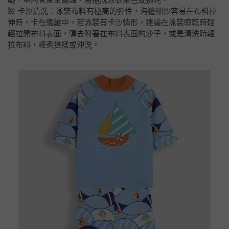
🌺 卡沙清洗：泳裝布料有極高的彈性，海邊細沙容易在布料拉
伸時，卡在纖維中。若泳裝有卡沙情形，建議在泳裝晾乾時輕
輕拉開布料表面，彈去附著在布料表面的沙子，或是清洗時輕
拉布料，輕柔搓揉或沖洗。