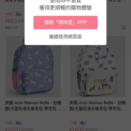
使用APP瀏覽
褲、紗布衣等）。
行包-外太空
獲得更順暢的購物體驗
-接觸性孕哺產品（奶嘴、奶瓶、擠乳器、哺乳衣、托腹
68折
76折
帶束縛衣、餐搖椅等）。
663
1520
$
$
980
$
$
1988
開啟「媽咪愛」APP
-其他原廠盒裝商品封口處已貼上「不可拆封」，或具警
最新上架
最新上架
示字句等說明貼紙、封條者。
繼續使用網頁版
國際航空、客運、訂房等服務。
相關的退換貨辦理流程，可詳見：
退換貨 & 退款問題
其他常見問題：
運送服務：目前提供的運送僅限台灣本島。如您位於離島地
區，可能會無法配送，或須依據商品需加收離島運費。廠商
亦保留出貨與否的權利。離島、偏遠地區、樓層親送等加價
費用，可能會另需加收。
英國 JoJo Maman BeBe - 幼稚
英國 JoJo Maman BeBe - 幼稚
園/大童防潑水後背包 學生包 旅
園/大童防潑水後背包 學生包 旅
商品實際的配達日期，可於訂單個人資料內的查詢訂單內，
行包-甜美獨角獸
行包-蟲蟲危機
已出貨通知之訊息為主。
76折
76折
如您收到商品，請依正常流程檢查是否完好，若商品遇瑕疵
1520
1435
$
$
1988
$
$
1888
情形，您可申請更換新品或退貨，請見：
退貨的辦理流程
。