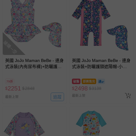
搶購一空
英國 JoJo Maman BeBe - 連身
英國 JoJo Maman BeBe - 連身
式泳裝(內有尿布褲)+防曬護頸
式泳裝+防曬護頸遮陽帽-小小
遮陽帽-羅蘭花圈_JJL2086+紫
花園_JJL2057+小小花園
羅蘭_JJL2764
_JJL2863
79折
破盤
即將售完
2251
2498
$
$
2848
$
$
3138
最新上架
追蹤
最新上架