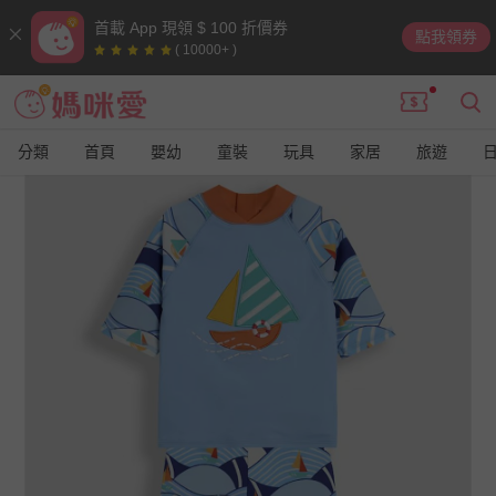
首載 App 現領 $ 100 折價券
點我領券
( 10000+ )
分類
首頁
嬰幼
童裝
玩具
家居
旅遊