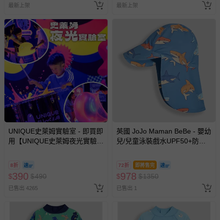
最新上架
最新上架
UNIQUE史萊姆實驗室 - 即買即
英國 JoJo Maman BeBe - 嬰幼
用【UNIQUE史萊姆夜光實驗室
兒/兒童泳裝戲水UPF50+防曬
@ 台北科教館 】2026/6/11-
護頸遮陽帽-鯊魚群
8/30 (電子票券，於展期現場憑
8折
72折
即將售完
訂單編號兌換，逾期作廢) (大
390
978
$
$
490
$
$
1350
人小孩均一價(3歲以上需購票))
已售出 4265
已售出 1