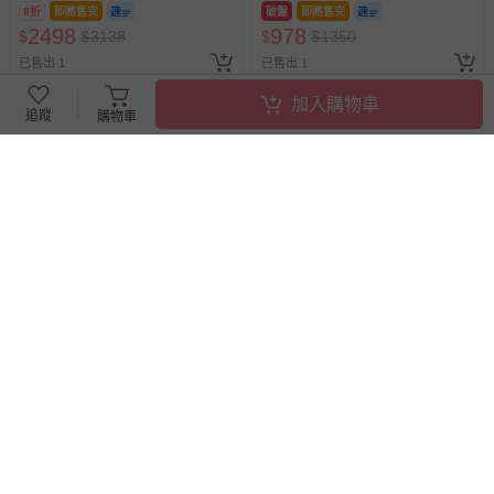
_JJH1311
8折
即將售完
破盤
即將售完
2498
978
$
$
3138
$
$
1350
已售出 1
已售出 1
加入購物車
追蹤
購物車
英國 JoJo Maman BeBe - 嬰幼
英國 JoJo Maman BeBe - 嬰幼
兒/兒童泳裝戲水UPF50+防曬
兒/兒童泳裝戲水UPF50+防曬
護頸遮陽帽-紫羅蘭
護頸遮陽帽-珊瑚礁
破盤
即將售完
破盤
即將售完
978
978
$
$
1350
$
$
1350
已售出 1
已售出 2