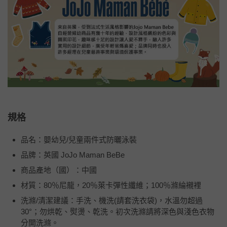
規格
品名：嬰幼兒/兒童兩件式防曬泳裝
品牌：英國 JoJo Maman BeBe
商品產地（國）：中國
材質：80％尼龍，20％萊卡彈性纖維；100％滌綸襯裡
洗滌/清潔建議：手洗、機洗(請套洗衣袋)，水溫勿超過
30°；勿烘乾、熨燙、乾洗。初次洗滌請將深色與淺色衣物
分開洗滌。