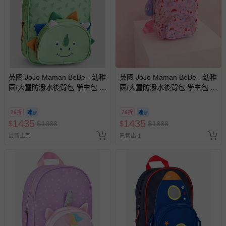
助取消退款事宜。
商品如因「價格、組合」等錯誤原因，導致無法安排出貨，
會主動以簡訊及mail通知訂單取消事宜，並將提供適當補
償。
英國 JoJo Maman BeBe - 幼稚
英國 JoJo Maman BeBe - 幼稚
園/大童防潑水後背包 學生包 旅
園/大童防潑水後背包 學生包 旅
行包-綠恐龍
行包-小天使
76折
76折
1435
1435
$
$
1888
$
$
1888
最新上架
已售出 1