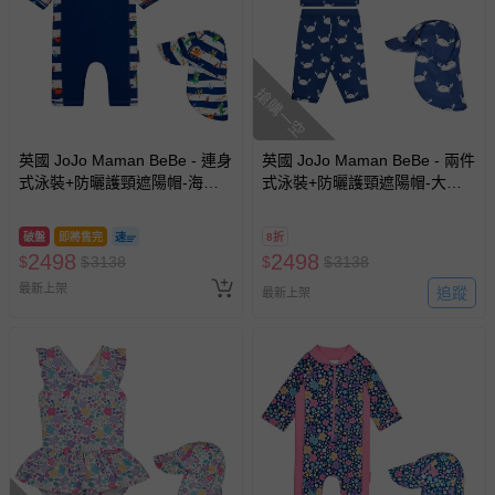
搶購一空
英國 JoJo Maman BeBe - 連身
英國 JoJo Maman BeBe - 兩件
式泳裝+防曬護頸遮陽帽-海盜
式泳裝+防曬護頸遮陽帽-大白
生活_JJL2012+海盜生活
蟹_JJL2014+白螃蟹_JJL2754
_JJL2753
破盤
即將售完
8折
2498
2498
$
$
3138
$
$
3138
最新上架
追蹤
最新上架