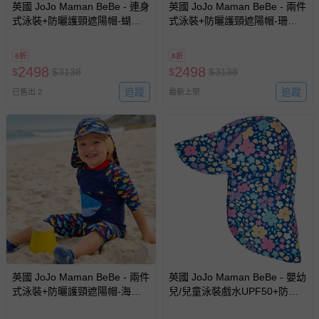
英國 JoJo Maman BeBe - 連身
英國 JoJo Maman BeBe - 兩件
式泳裝+防曬護頸遮陽帽-蝴蝶
式泳裝+防曬護頸遮陽帽-珊瑚
蘭_JJL1999+紫羅蘭_JJL2764
礁_JJL1993+珊瑚礁_JJL2757
8折
8折
2498
2498
$
$
3138
$
$
3138
追蹤
追蹤
已售出 2
最新上架
英國 JoJo Maman BeBe - 兩件
英國 JoJo Maman BeBe - 嬰幼
式泳裝+防曬護頸遮陽帽-海中
兒/兒童泳裝戲水UPF50+防曬
霸王_JJH1306+海中霸王
護頸遮陽帽-小小花園