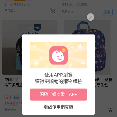
1520
1520
$
$
1988
$
$
1988
商品、食品等）。
已售出 1
追蹤
已售出 2
客製化商品（例如客製生日書、姓名貼等）。
報紙、期刊或雜誌（惟書籍如經拆封、使用，則酌收整
新費用）。
經消費者拆封之影音商品或電腦軟體（例如 DVD、CD
等）。
非以有形媒介提供之數位內容或一經提供即為完成之線
上服務，經消費者事先同意始提供（例如線上課程、遊
戲或活動點數等）。
已拆封之以下類型商品：
-個人衛生用品（例如尿布、貼身衣物、泳裝、襪子、地
使用APP瀏覽
墊、寢具類等）。
英國 JoJo Maman BeBe - 嬰兒
英國 JoJo Maman BeBe - 幼稚
獲得更順暢的購物體驗
-新生兒親膚衣物（嬰幼兒包巾與背巾、包屁衣、學習
推車多用途置物掛勾-古典黑
園/大童防潑水後背包 學生包 旅
褲、紗布衣等）。
行包-外太空
開啟「媽咪愛」APP
-接觸性孕哺產品（奶嘴、奶瓶、擠乳器、哺乳衣、托腹
68折
76折
帶束縛衣、餐搖椅等）。
663
1520
$
$
980
$
$
1988
繼續使用網頁版
-其他原廠盒裝商品封口處已貼上「不可拆封」，或具警
最新上架
最新上架
示字句等說明貼紙、封條者。