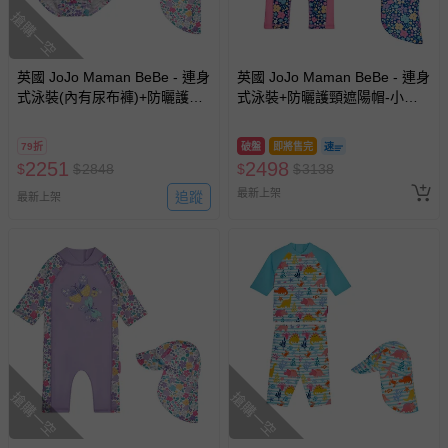
搶購一空
英國 JoJo Maman BeBe - 連身
英國 JoJo Maman BeBe - 連身
式泳裝(內有尿布褲)+防曬護頸
式泳裝+防曬護頸遮陽帽-小小
遮陽帽-羅蘭花圈_JJL2086+紫
花園_JJL2057+小小花園
羅蘭_JJL2764
_JJL2863
79折
破盤
即將售完
2251
2498
$
$
2848
$
$
3138
最新上架
追蹤
最新上架
搶購一空
搶購一空