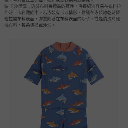
🌺 卡沙清洗：泳裝布料有極高的彈性，海邊細沙容易在布料拉
伸時，卡在纖維中。若泳裝有卡沙情形，建議在泳裝晾乾時輕
輕拉開布料表面，彈去附著在布料表面的沙子，或是清洗時輕
拉布料，輕柔搓揉或沖洗。