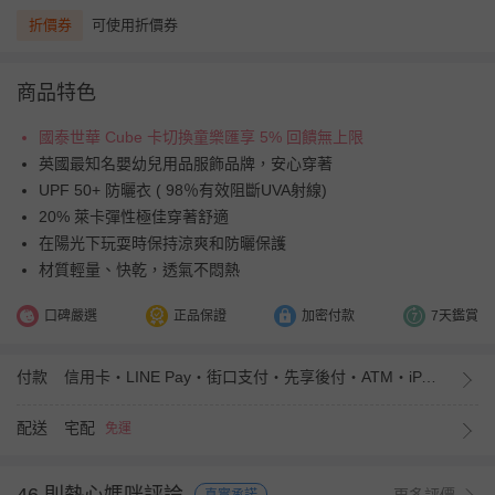
折價券
可使用折價券
商品特色
國泰世華 Cube 卡切換童樂匯享 5% 回饋無上限
英國最知名嬰幼兒用品服飾品牌，安心穿著
UPF 50+ 防曬衣 ( 98％有效阻斷UVA射線)
20% 萊卡彈性極佳穿著舒適
在陽光下玩耍時保持涼爽和防曬保護
材質輕量、快乾，透氣不悶熱
口碑嚴選
正品保證
加密付款
7天鑑賞
付款
信用卡・LINE Pay・街口支付・先享後付・ATM・iPASS MONEY
配送
宅配
免運
更多評價