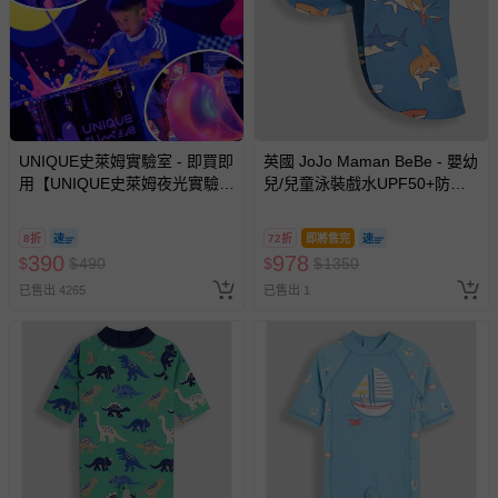
UNIQUE史萊姆實驗室 - 即買即
英國 JoJo Maman BeBe - 嬰幼
用【UNIQUE史萊姆夜光實驗室
兒/兒童泳裝戲水UPF50+防曬
@ 台北科教館 】2026/6/11-
護頸遮陽帽-鯊魚群
8/30 (電子票券，於展期現場憑
8折
72折
即將售完
訂單編號兌換，逾期作廢) (大
390
978
$
$
490
$
$
1350
人小孩均一價(3歲以上需購票))
已售出 4265
已售出 1