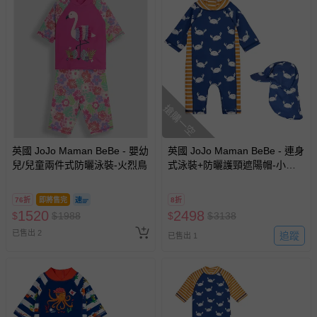
搶購一空
英國 JoJo Maman BeBe - 嬰幼
英國 JoJo Maman BeBe - 連身
兒/兒童兩件式防曬泳裝-火烈鳥
式泳裝+防曬護頸遮陽帽-小白
蟹_JJL2015+白螃蟹_JJL2754
76折
即將售完
8折
1520
2498
$
$
1988
$
$
3138
已售出 2
追蹤
已售出 1