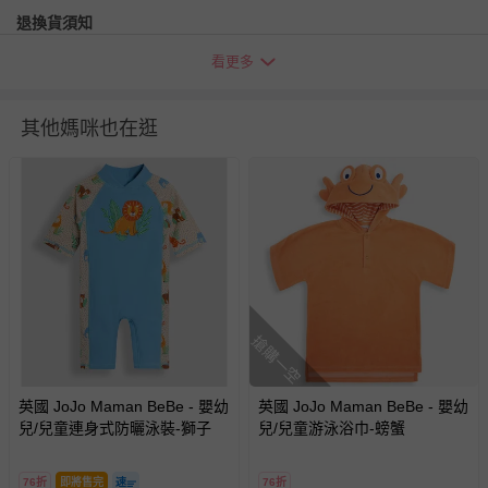
退換貨須知
您所購買的商品享有7天的鑑賞期／猶豫期權益，但此期間
看更多
並非試用期，您所退回的商品必須是未經使用的全新狀態，
包含完整包裝、配件、說明文件及贈品等。
其他媽咪也在逛
如需退換貨，請於收到商品7天（含例假日內提出），如為
瑕疵退換貨所產生的運費，將由媽咪愛負責處理，若非瑕疵
退貨，您可至『查詢訂單』>『已出貨』中查詢該筆訂單，
並點選『我要退貨』即可進行申請。若有相關退貨問題，請
至媽咪愛
LINE@客服ID: @mamilove
我們將依序為您處理
與服務，謝謝。
針對滿件折/滿額贈…等活動，如因部份退貨，而該訂單保
搶購一空
留商品未達活動門檻，將以原價計算，活動贈品亦需一併退
回。
英國 JoJo Maman BeBe - 嬰幼
英國 JoJo Maman BeBe - 嬰幼
兒/兒童連身式防曬泳裝-獅子
兒/兒童游泳浴巾-螃蟹
部分商品依據消費者保護法的規定，不適用七天鑑賞期/猶
豫期範圍：
易於腐敗、保存期限較短或解約時即將逾期（例如生鮮
76折
即將售完
76折