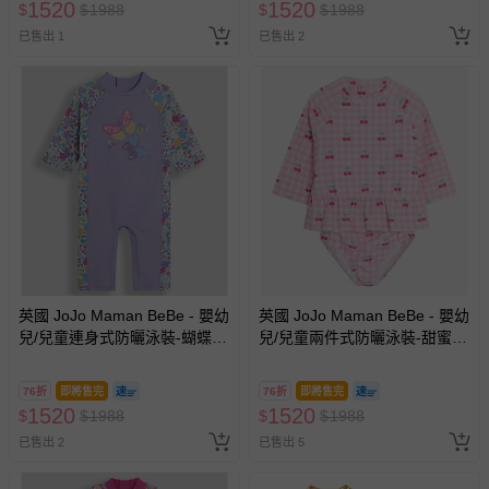
1520
1520
$
$
1988
$
$
1988
已售出 1
已售出 2
英國 JoJo Maman BeBe - 嬰幼
英國 JoJo Maman BeBe - 嬰幼
兒/兒童連身式防曬泳裝-蝴蝶翩
兒/兒童兩件式防曬泳裝-甜蜜櫻
飛
桃
76折
即將售完
76折
即將售完
1520
1520
$
$
1988
$
$
1988
已售出 2
已售出 5