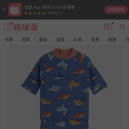
首載 App 現領 $ 100 折價券
點我領券
( 10000+ )
分類
首頁
嬰幼
童裝
玩具
家居
旅遊