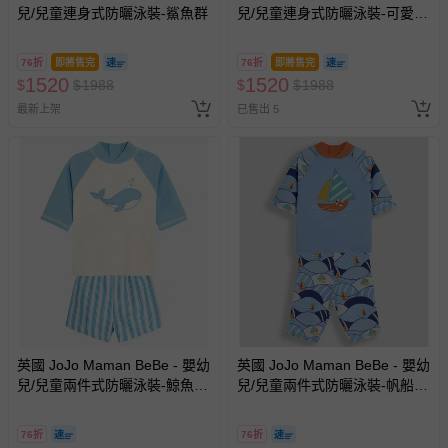
兒/兒童連身式防曬泳裝-鯊魚群
兒/兒童連身式防曬泳裝-可愛鯨
魚
76折
即將售完
76折
即將售完
1520
1520
$
$
1988
$
$
1988
最新上架
已售出 5
英國 JoJo Maman BeBe - 嬰幼
英國 JoJo Maman BeBe - 嬰幼
兒/兒童兩件式防曬泳裝-鯨魚玩
兒/兒童兩件式防曬泳裝-帆船遨
耍
遊
76折
76折