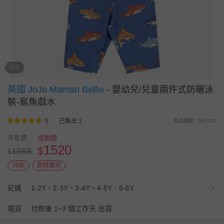
1/1
英國 JoJo Maman BeBe
-
嬰幼兒/兒童兩件式防曬泳
裝-鯊魚戲水
5
已售出 1
商品編號：960732
市售價
促銷價
1520
$
1988
$
76折
即將售完
尺碼
1-2Y、2-3Y、3-4Y、4-5Y、5-6Y
現貨
付款後 1~3 個工作天 出貨