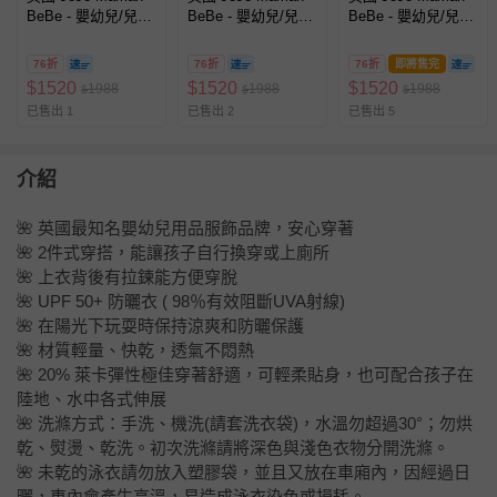
BeBe - 嬰幼兒/兒童
BeBe - 嬰幼兒/兒童
BeBe - 嬰幼兒/兒童
兩件式防曬泳裝-鯨
兩件式防曬泳裝-帆
兩件式防曬泳裝-甜
魚玩耍
船遨遊
蜜櫻桃
76折
76折
76折
即將售完
$
1520
$
1520
$
1520
1988
1988
1988
$
$
$
已售出 1
已售出 2
已售出 5
介紹
🌺 英國最知名嬰幼兒用品服飾品牌，安心穿著
🌺 2件式穿搭，能讓孩子自行換穿或上廁所
🌺 上衣背後有拉鍊能方便穿脫
🌺 UPF 50+ 防曬衣 ( 98％有效阻斷UVA射線)
🌺 在陽光下玩耍時保持涼爽和防曬保護
🌺 材質輕量、快乾，透氣不悶熱
🌺 20% 萊卡彈性極佳穿著舒適，可輕柔貼身，也可配合孩子在
陸地、水中各式伸展
🌺 洗滌方式：手洗、機洗(請套洗衣袋)，水溫勿超過30°；勿烘
乾、熨燙、乾洗。初次洗滌請將深色與淺色衣物分開洗滌。
🌺 未乾的泳衣請勿放入塑膠袋，並且又放在車廂內，因經過日
曬，車內會產生高溫，易造成泳衣染色或損耗。