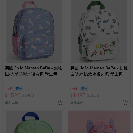
國際航空、客運、訂房等服務。
相關的退換貨辦理流程，可詳見：
退換貨 & 退款問題
其他常見問題：
運送服務：目前提供的運送僅限台灣本島。如您位於離島地
區，可能會無法配送，或須依據商品需加收離島運費。廠商
亦保留出貨與否的權利。離島、偏遠地區、樓層親送等加價
費用，可能會另需加收。
英國 JoJo Maman BeBe - 幼稚
英國 JoJo Maman BeBe - 幼稚
園/大童防潑水後背包 學生包 旅
園/大童防潑水後背包 學生包 旅
商品實際的配達日期，可於訂單個人資料內的查詢訂單內，
行包-甜美獨角獸
行包-蟲蟲危機
已出貨通知之訊息為主。
76折
76折
如您收到商品，請依正常流程檢查是否完好，若商品遇瑕疵
1520
1435
$
$
1988
$
$
1888
情形，您可申請更換新品或退貨，請見：
退貨的辦理流程
。
最新上架
最新上架
若您對於會員帳號、商品訂購與資訊、購物流程、付款方
式、折價券與購物金的使用、退貨及商品運送方式等有疑
問，你可詳見：
媽咪愛客服中心
。
預購商品：預購為海外同步代購，遇缺貨即會通知媽咪並協