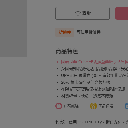
追蹤
折價券
可使用折價券
商品特色
國泰世華 Cube 卡切換童樂匯享 5%
英國最知名嬰幼兒用品服飾品牌，安
UPF 50+ 防曬衣 ( 98％有效阻斷UVA
20% 萊卡彈性極佳穿著舒適
在陽光下玩耍時保持涼爽和防曬保護
材質輕量、快乾，透氣不悶熱
口碑嚴選
正品保證
付款
信用卡・LINE Pay・街口支付・先