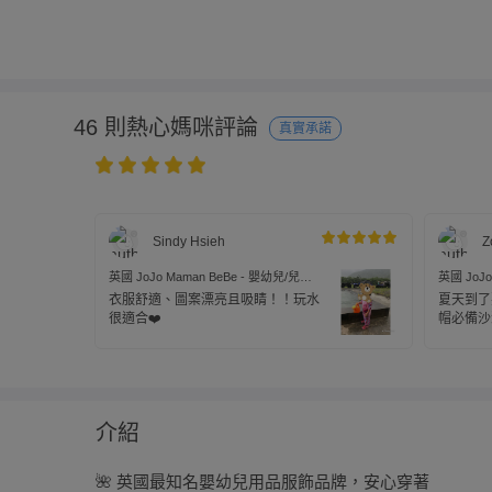
46 則熱心媽咪評論
真實承諾
Sindy Hsieh
Z
英國 JoJo Maman BeBe - 嬰幼兒/兒童
英國 JoJo
兩件式防曬泳裝-紅鶴
兩件式防
衣服舒適、圖案漂亮且吸睛！！玩水
夏天到了
很適合❤️
帽必備沙
服後面有
要在拉鍊
孩後背皮
介紹
🌺 英國最知名嬰幼兒用品服飾品牌，安心穿著