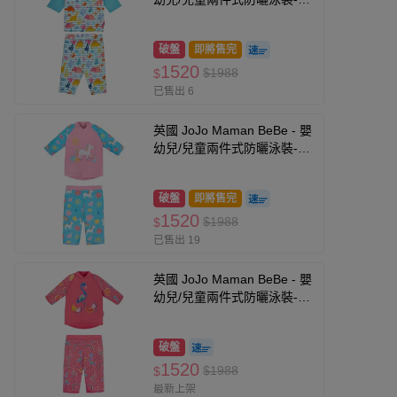
瑚礁
破盤
即將售完
1520
$1988
$
已售出 6
英國 JoJo Maman BeBe - 嬰
幼兒/兒童兩件式防曬泳裝-童
話世界
破盤
即將售完
1520
$1988
$
已售出 19
英國 JoJo Maman BeBe - 嬰
幼兒/兒童兩件式防曬泳裝-繽
紛紅鶴
破盤
1520
$1988
$
最新上架