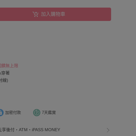
加入購物車
 回饋無上限
心穿著
射線)
加密付款
7天鑑賞
享後付・ATM・iPASS MONEY