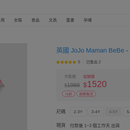
日用
女裝
食品
文具
童書
孕哺
英國 JoJo Maman BeBe
-
5
已售出 2
市售價
促銷價
1520
$
1988
$
76折
即將售完
尺碼
2-3Y
3-4Y
4-5Y
5
現貨
付款後 1~3 個工作天 出貨