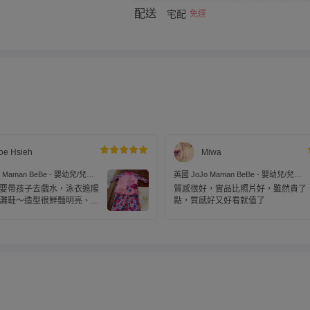
配送
宅配
免運
oe Hsieh
Miwa
 Maman BeBe - 嬰幼兒/兒童
英國 JoJo Maman BeBe - 嬰幼兒/兒童
曬泳裝-紅鶴
兩件式防曬泳裝-紅鶴
要帶孩子去戲水，泳衣遮陽
質感很好，實品比照片好，雖然貴了
灘鞋～造型很鮮豔明亮、衣
點，質感好又好看就值了
拉鍊方便穿脫很棒～細節也
後多作一層布 避免傷到小
膚👍