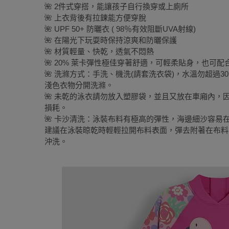
🌺 2件式穿搭，能讓孩子自行換穿或上廁所
🌺 上衣背後有拉鍊能方便穿脫
🌺 UPF 50+ 防曬衣 ( 98％有效阻斷UVA射線)
🌺 在陽光下玩耍時保持涼爽和防曬保護
🌺 材質輕量、快乾，透氣不悶熱
🌺 20% 萊卡彈性極佳穿著舒適，可輕柔貼身，也可
🌺 洗滌方式：手洗、機洗(請套洗衣袋)，水溫勿超過
淺色衣物分開洗滌。
🌺 未乾的泳衣請勿放入塑膠袋，並且又放在車廂內
損耗。
🌺 卡沙清洗：泳裝布料有極高的彈性，海邊細沙容
建議在泳裝晾乾時輕輕拉開布料表面，彈去附著在布料
沖洗。