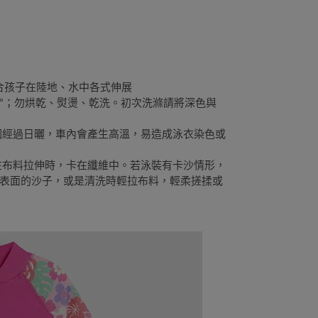
配合孩子在陸地、水中各式伸展
30°；勿烘乾、熨燙、乾洗。初次洗滌請將深色與
，因經過日曬，車內會產生高溫，易造成泳衣染色或
易在布料拉伸時，卡在纖維中。若泳裝有卡沙情形，
表面的沙子，或是清洗時輕拉布料，輕柔搓揉或