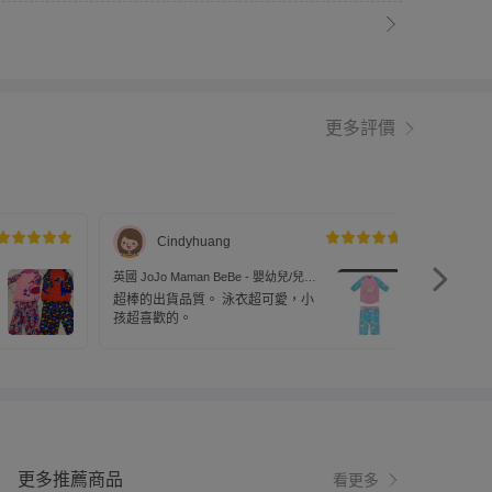
更多評價
Cindyhuang
英國 JoJo Maman BeBe - 嬰幼兒/兒童
英國 JoJ
兩件式防曬泳裝-童話世界
兩件式防
超棒的出貨品質。 泳衣超可愛，小
超可愛
孩超喜歡的。
孩子超
更多推薦商品
看更多