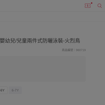
嬰幼兒/兒童兩件式防曬泳裝-火烈鳥
商品編號：960719
-6Y
6-7Y