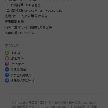
台灣訂單
LINE@客服
海外訂單
service@mamilove.com.tw
廠商合作：
報名表單 點此填寫
專業顧問服務
品牌、通路行銷業務陪跑顧問服務
partner@upn.com.tw
追蹤我們
LINE@
LINE社群
Instagram
媽咪愛團購
新手爸媽諮詢站
媽咪愛VIP選物社
106 台北市大安區敦化南路二段105號15樓，統一編號：53925591
食品業者登錄字號：A-153925591-00000-7，北市衛器販 (安) 字第