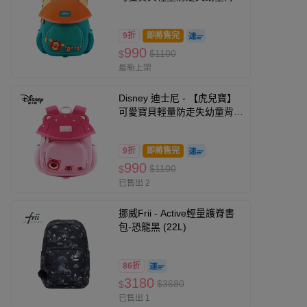
– 跳跳虎
9折
即將售完
990
$1100
$
最新上架
Disney 迪士尼 - 【虎兒寶】
可愛寶貝輕量防走失幼童背包
– 熊抱哥
9折
即將售完
990
$1100
$
已售出 2
挪威Frii - Active輕量護脊書
包-恐龍黑 (22L)
86折
3180
$3680
$
已售出 1