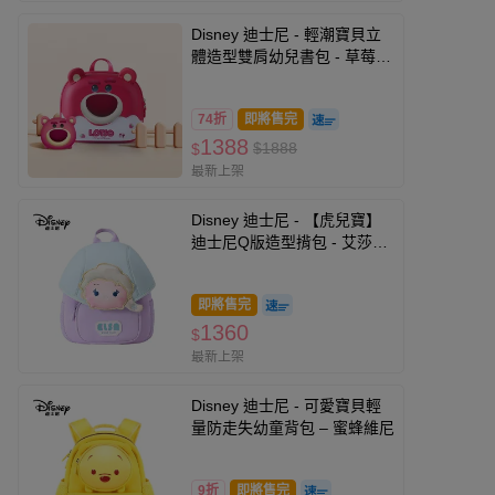
Disney 迪士尼 - 輕潮寶貝立
體造型雙肩幼兒書包 - 草莓熊
ST80192S
74折
即將售完
1388
$1888
$
最新上架
Disney 迪士尼 - 【虎兒寶】
迪士尼Q版造型揹包 - 艾莎
ELSA
即將售完
1360
$
最新上架
Disney 迪士尼 - 可愛寶貝輕
量防走失幼童背包 – 蜜蜂維尼
9折
即將售完