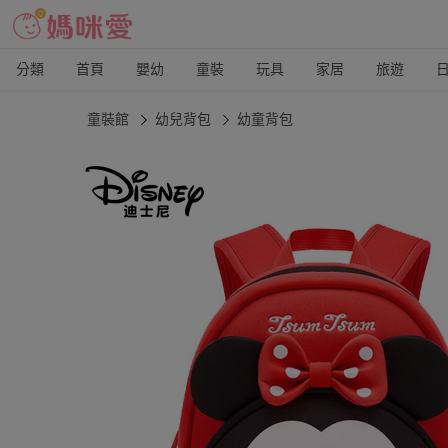
分類
首頁
嬰幼
童裝
玩具
家居
旅遊
童裝館
幼兒背包
幼童背包