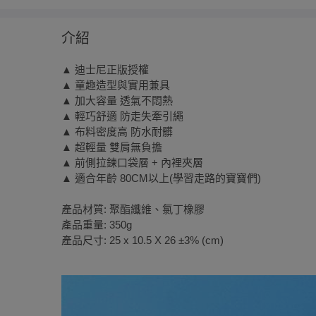
介紹
▲ 迪士尼正版授權
▲ 童趣造型與實用兼具
▲ 加大容量 透氣不悶熱
▲ 輕巧舒適 防走失牽引繩
▲ 布料密度高 防水耐髒
▲ 超輕量 雙肩無負擔
▲ 前側拉鍊口袋層 + 內裡夾層
▲ 適合年齡 80CM以上(學習走路的寶寶們)
產品材質: 聚酯纖維、氯丁橡膠
產品重量: 350g
產品尺寸: 25 x 10.5 X 26 ±3% (cm)