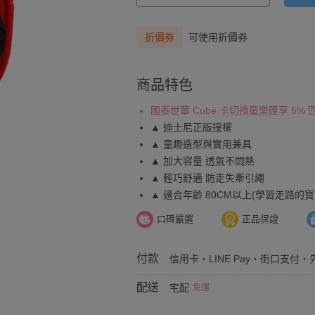
折價券
可使用折價券
商品特色
國泰世華 Cube 卡切換童樂匯享 5%
▲ 迪士尼正版授權
▲ 童趣造型與實用兼具
▲ 加大容量 透氣不悶熱
▲ 輕巧舒適 防走失牽引繩
▲ 適合年齡 80CM以上(學習走路的寶
口碑嚴選
正品保證
付款
信用卡・LINE Pay・街口支付・先
配送
宅配
免運