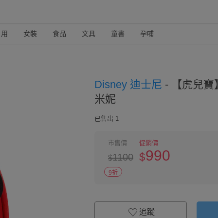
日用
女裝
食品
文具
童書
孕哺
Disney 迪士尼
-
【虎兒寶】
米妮
已售出 1
市售價
促銷價
990
$
1100
$
9折
追蹤