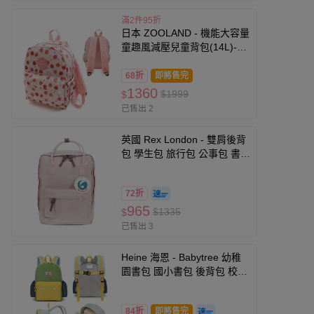
滿2件95折
日本 ZOOLAND - 機能大容量
童趣風減壓兒童背包(14L)-鮮
嫩草莓-粉紅 (35x26x14cm)
68折
即將售完
1360
$1999
$
已售出 2
英國 Rex London - 雙肩後背
包 學生包 旅行包 公事包 書
包-粉色
72折
965
$1335
$
已售出 3
Heine 海恩 - Babytree 幼稚
園書包 國小書包 後背包 校外
教學包 S/M/L三種尺寸
BS1007-檸檬黃草綠 (S)
84折
即將售完