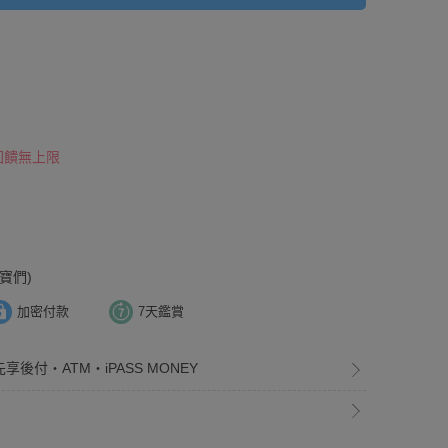
 回饋無上限
寶們)
加密付款
7天鑑賞
享後付・ATM・iPASS MONEY