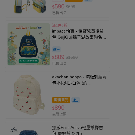
590
$699
$
已售出 7
滿1件9折
impact 怡寶 - 怡寶兒童後背
包 GujiGuji鴨子湖故事聯名
款-大-深藍 IMQSY001NY
809
$1590
$
已售出 2
akachan honpo - 滿版刺繡背
包-附提把-白色 (約
23×12×30)
即將售完
890
$
最新上架
挪威Frii - Active輕量護脊書
包-原野藍 (22L)