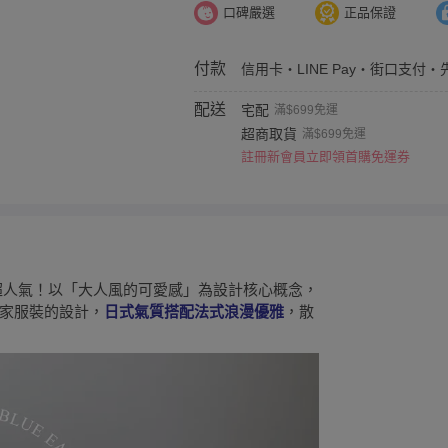
口碑嚴選
正品保證
付款
信用卡・LINE Pay・街口支付・
配送
宅配
滿$699免運
超商取貨
滿$699免運
註冊新會員立即領首購免運券
超人氣！以「大人風的可愛感」為設計核心概念，
家服裝的設計，
日式氣質搭配法式浪漫優雅
，散