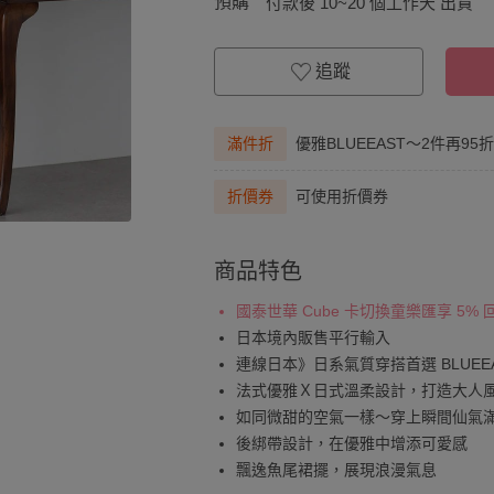
預購
付款後 10~20 個工作天 出貨
追蹤
滿件折
優雅BLUEEAST～2件再95
折價券
可使用折價券
商品特色
國泰世華 Cube 卡切換童樂匯享 5%
日本境內販售平行輸入
連線日本》日系氣質穿搭首選 BLUEE
法式優雅Ｘ日式溫柔設計，打造大人
如同微甜的空氣一樣～穿上瞬間仙氣
後綁帶設計，在優雅中增添可愛感
飄逸魚尾裙擺，展現浪漫氣息