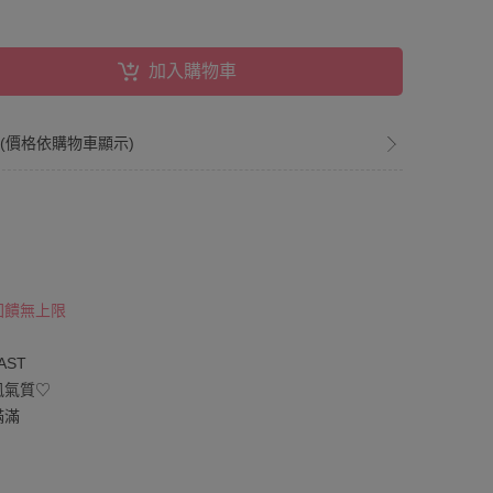
加入購物車
折(價格依購物車顯示)
 回饋無上限
AST
風氣質♡
滿滿