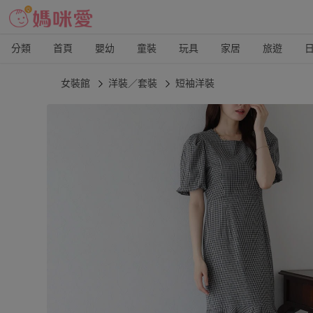
分類
首頁
嬰幼
童裝
玩具
家居
旅遊
女裝館
洋裝／套裝
短袖洋裝