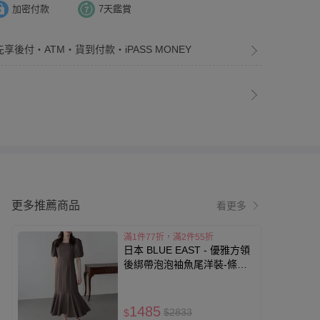
加密付款
7天鑑賞
先享後付・ATM・貨到付款・iPASS MONEY
更多推薦商品
看更多
滿1件77折，滿2件55折
日本 BLUE EAST - 優雅方領
後綁帶泡泡袖魚尾洋裝-條紋-
咖啡 (M)
1485
$2833
$