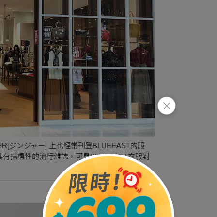
[ジンジャー] 上也經常刊登BLUEEAST的服
具有指標性的流行雜誌。可見BLUEEAST衣服對