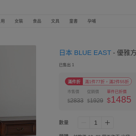
日用
女裝
食品
文具
童書
孕哺
日本 BLUE EAST
-
優雅方
已售出 1
滿件折
滿1件77折，滿2件55折
市售價
促銷價
單件已折價
1485
$
2833
1929
$
$
1
數量