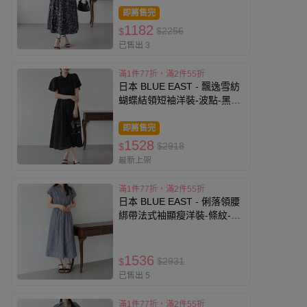
即將售完
1182
$2256
$
已售出 3
滿1件77折，滿2件55折
日本 BLUE EAST - 飄逸雪紡
蝴蝶結領短袖洋裝-波點-黑
(M)
即將售完
1528
$2918
$
最新上架
滿1件77折，滿2件55折
日本 BLUE EAST - 俐落領腰
綁帶法式袖顯瘦洋裝-條紋-海
軍藍
1536
$2931
$
已售出 5
滿1件77折，滿2件55折