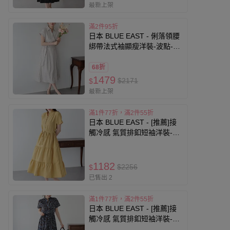
最新上架
滿2件95折
日本 BLUE EAST - 俐落領腰
綁帶法式袖顯瘦洋裝-波點-灰
白
68折
1479
$2171
$
最新上架
滿1件77折，滿2件55折
日本 BLUE EAST - [推薦]接
觸冷感 氣質排釦短袖洋裝-素
面-黃
1182
$2256
$
已售出 2
滿1件77折，滿2件55折
日本 BLUE EAST - [推薦]接
觸冷感 氣質排釦短袖洋裝-藝
術花卉-咖啡x藍