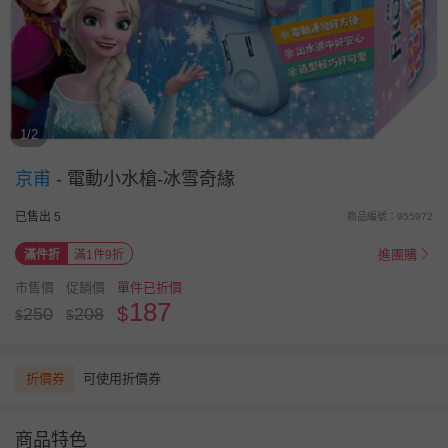
1/2
京甫
-
電動小水槍-冰雪奇緣
已售出 5
商品編號：955972
進團購
滿件折
滿1件9折
市售價
促銷價
單件已折價
187
$
250
208
$
$
折價券
可使用折價券
商品特色