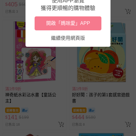
使用APP瀏覽
405
637
$
$
500
$
$
1008
獲得更順暢的購物體驗
已售出 3
已售出 5
開啟「媽咪愛」APP
繼續使用網頁版
滿1件9折
滿1件9折
神奇紙水彩沾水畫【童話公
好好聞：孩子的第1套感官遊戲
主】
書
即將售完
即將售完
141
444
$
$
199
$
$
580
已售出 18
已售出 8