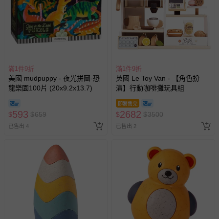
滿1件9折
滿1件9折
美國 mudpuppy - 夜光拼圖-恐
英國 Le Toy Van - 【角色扮
龍樂園100片 (20x9.2x13.7)
演】行動咖啡攤玩具組
即將售完
593
2682
$
$
659
$
$
3500
已售出 4
已售出 2