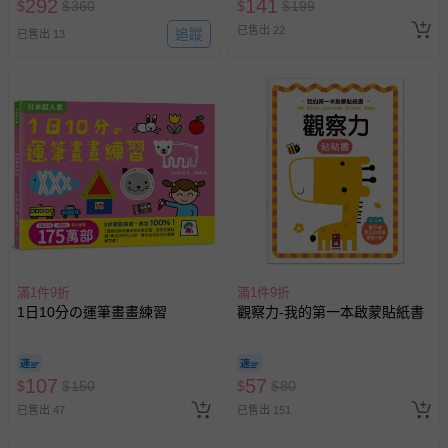
上服務，經消費者事先同意始提供（例如線上課程、遊
292
141
$
$
360
$
$
199
戲或活動點數等）。
已售出 22
追蹤
已售出 13
已拆封之以下類型商品：
-個人衛生用品（例如尿布、貼身衣物、泳裝、襪子、地
墊、寢具類等）。
-新生兒親膚衣物（嬰幼兒包巾與背巾、包屁衣、學習
褲、紗布衣等）。
-接觸性孕哺產品（奶嘴、奶瓶、擠乳器、哺乳衣、托腹
帶束縛衣、餐搖椅等）。
-其他原廠盒裝商品封口處已貼上「不可拆封」，或具警
示字句等說明貼紙、封條者。
國際航空、客運、訂房等服務。
滿1件9折
滿1件9折
相關的退換貨辦理流程，可詳見：
退換貨 & 退款問題
1日10分の運筆畫畫練習
觀察力-我的第一本啟蒙貼紙書
其他常見問題：
107
57
$
$
150
$
$
80
運送服務：目前提供的運送僅限台灣本島。如您位於離島地
已售出 47
已售出 151
區，可能會無法配送，或須依據商品需加收離島運費。廠商
亦保留出貨與否的權利。離島、偏遠地區、樓層親送等加價