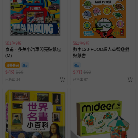
滿1件9折
滿1件9折
京甫 - 多美小汽車閃亮貼紙包
數字123-FOOD超人益智遊戲
(M)
貼紙書
即將售完
49
70
$
$
69
$
$
99
已售出 24
已售出 67