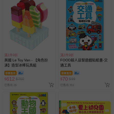
滿1件9折
滿1件9折
英國 Le Toy Van - 【角色扮
FOOD超人益智遊戲貼紙書-交
演】造型冰棒玩具組
通工具
即將售完
即將售完
612
70
$
$
750
$
$
99
已售出 26
已售出 351