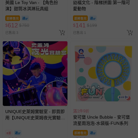
英國 Le Toy Van - 【角色扮
幼福文化 - 階梯拼圖:第一階可
演】甜筒冰淇淋玩具組
愛動物
即將售完
即將售完
612
141
$
$
750
$
$
199
已售出 3
已售出 1
滿1件9折
UNIQUE史萊姆實驗室 - 即買即
安可堡 Uncle Bubble - 安可堡
用【UNIQUE史萊姆夜光實驗室
流星雨泡泡-水袋版-FUN系列
@ 台北科教館 】2026/6/11-
8/30 (電子票券，於展期現場憑
8折
即將售完
訂單編號兌換，逾期作廢) (大