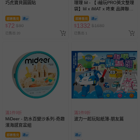
巧虎寶貝圓圓貼
理理 liil - 【 i繪玩PRO英文整理
袋】liil x iMAT x 咚東 品牌聯名
商品 (一組)
即將售完
即將售完
72
1332
$
$
90
$
$
1680
已售出 20
已售出 1
滿1件9折
滿1件9折
MiDeer - 防水百變沙系列-奇趣
波力一起玩貼紙簿-朋友篇
濱海感官盆組
即將售完