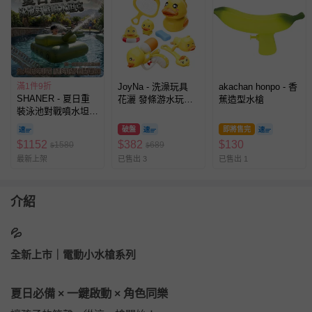
滿1件9折
JoyNa - 洗澡玩具
akachan honpo - 香
SHANER - 夏日重
花灑 發條游水玩具
蕉造型水槍
裝泳池對戰噴水坦
小水槍 戲水玩具-黃
克-成人款
色小鴨8件套
破盤
即將售完
$
1152
$
382
$
130
1580
689
$
$
最新上架
已售出 3
已售出 1
介紹
💦
全新上市｜電動小水槍系列
夏日必備 × 一鍵啟動 × 角色同樂