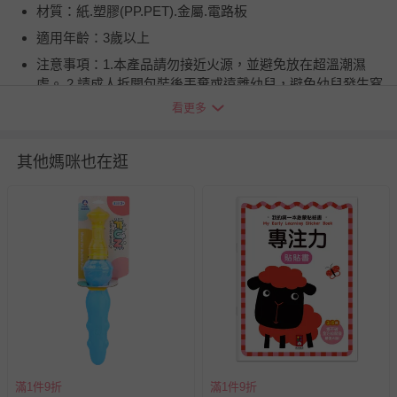
材質：紙.塑膠(PP.PET).金屬.電路板
適用年齡：3歲以上
注意事項：1.本產品請勿接近火源，並避免放在超溫潮濕
處。 2.請成人拆開包裝後丟棄或遠離幼兒，避免幼兒發生窒
息危險。 3.本產品含小零件，為避免幼兒吞食，請在成人監
看更多
護下使用。 4.本產品不適合未滿三歲的幼兒使用，並不得讓
孩子自行更換電池。 5.產品內部由精密電子零件組成，請避
其他媽咪也在逛
免摔落或重擊。 6.請勿將水槍浸泡於水中，以確保使用安
全。
BSMI商品檢驗標識字號：M73987
退換貨須知
您所購買的商品享有7天的鑑賞期／猶豫期權益，但此期間
並非試用期，您所退回的商品必須是未經使用的全新狀態，
包含完整包裝、配件、說明文件及贈品等。
如需退換貨，請於收到商品7天（含例假日內提出），如為
瑕疵退換貨所產生的運費，將由媽咪愛負責處理，若非瑕疵
退貨，您可至『查詢訂單』>『已出貨』中查詢該筆訂單，
滿1件9折
滿1件9折