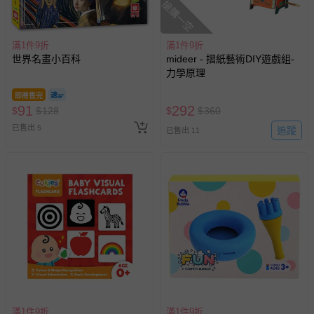
搶購一空
滿1件9折
滿1件9折
世界名畫小百科
mideer - 摺紙藝術DIY遊戲組-
力學原理
即將售完
91
292
$
$
128
$
$
360
已售出 5
追蹤
已售出 11
滿1件9折
滿1件9折