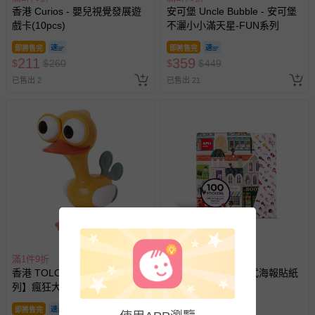
香港 Curios - 嬰兒視覺發展遊
安可堡 Uncle Bubble - 安可堡
戲卡(10pcs)
不灑小小滿天星-FUN系列
即將售完
即將售完
211
359
$
$
260
$
$
449
已售出 2
已售出 21
滿1件9折
滿1件9折
香港 TOLO - 【啟蒙開發系
西班牙 APLI - 情境式海報貼紙
列】瘋狂大眼鳥 啟蒙開發玩具
遊戲-都會遊樂園
即將售完