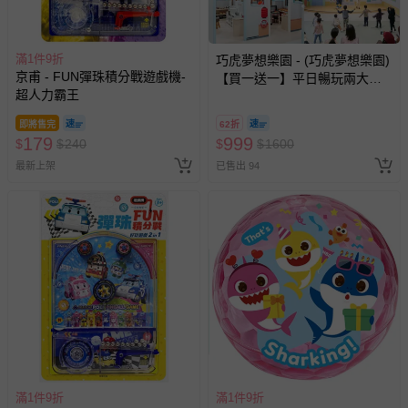
滿1件9折
巧虎夢想樂園 - (巧虎夢想樂園)
京甫 - FUN彈珠積分戰遊戲機-
【買一送一】平日暢玩兩大一
超人力霸王
小套票 (正券為電子票券現場兌
換，贈送券現場領取)-效期至
即將售完
62折
2026/10/16 正券逾期視同現金
179
999
$
$
240
$
$
1600
券使用
最新上架
已售出 94
滿1件9折
滿1件9折