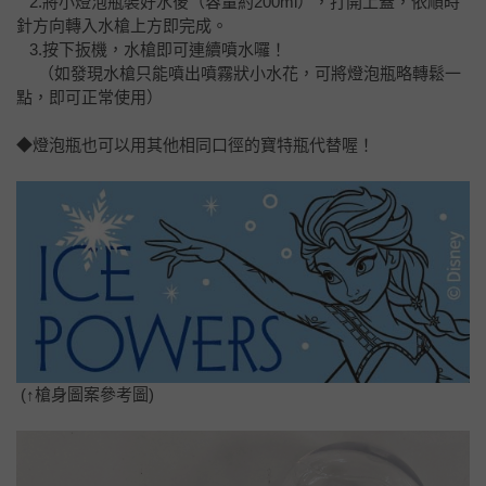
2.將小燈泡瓶裝好水後（容量約200ml），打開上蓋，依順時
針方向轉入水槍上方即完成。
3.按下扳機，水槍即可連續噴水囉！
（如發現水槍只能噴出噴霧狀小水花，可將燈泡瓶略轉鬆一
點，即可正常使用）
◆燈泡瓶也可以用其他相同口徑的寶特瓶代替喔！
(
↑
槍身圖案參考圖)