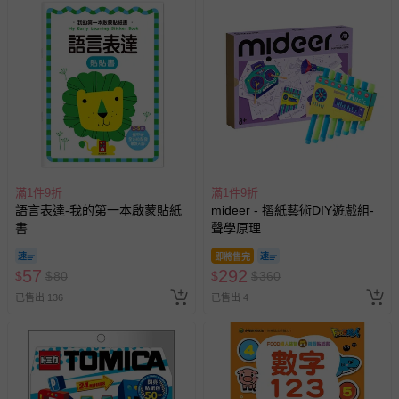
費用，可能會另需加收。
商品實際的配達日期，可於訂單個人資料內的查詢訂單內，
已出貨通知之訊息為主。
如您收到商品，請依正常流程檢查是否完好，若商品遇瑕疵
情形，您可申請更換新品或退貨，請見：
退貨的辦理流程
。
若您對於會員帳號、商品訂購與資訊、購物流程、付款方
式、折價券與購物金的使用、退貨及商品運送方式等有疑
問，你可詳見：
媽咪愛客服中心
。
滿1件9折
滿1件9折
預購商品：預購為海外同步代購，遇缺貨即會通知媽咪並協
語言表達-我的第一本啟蒙貼紙
mideer - 摺紙藝術DIY遊戲組-
助取消退款事宜。
書
聲學原理
商品如因「價格、組合」等錯誤原因，導致無法安排出貨，
即將售完
會主動以簡訊及mail通知訂單取消事宜，並將提供適當補
57
292
$
$
80
$
$
360
償。
已售出 136
已售出 4