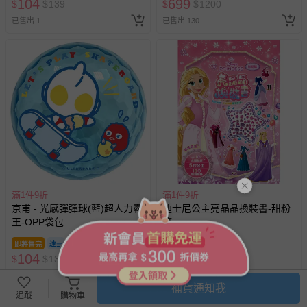
104
699
$
$
139
$
$
1200
期作廢) (兒童票(2歲以上)贈一
已售出 1
已售出 130
名陪伴成人)
滿1件9折
滿1件9折
京甫 - 光感彈彈球(藍)超人力霸
迪士尼公主亮晶晶換裝書-甜粉
王-OPP袋包
篇
即將售完
即將售完
104
134
$
$
139
$
$
180
已售出 3
已售出 2
補貨通知我
追蹤
購物車