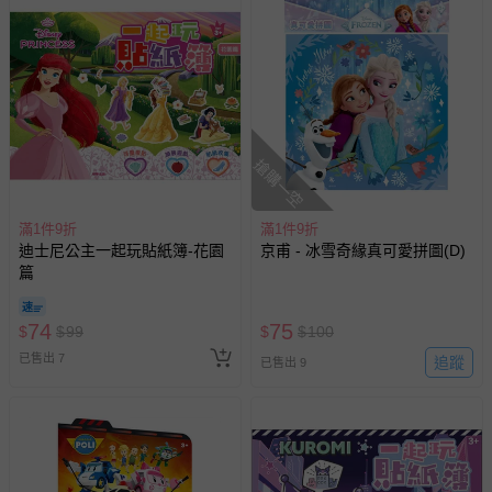
搶購一空
滿1件9折
滿1件9折
迪士尼公主一起玩貼紙簿-花園
京甫 - 冰雪奇緣真可愛拼圖(D)
篇
74
75
$
$
99
$
$
100
已售出 7
追蹤
已售出 9