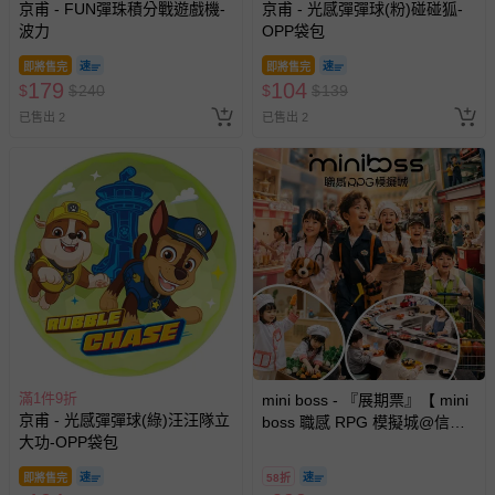
京甫 - FUN彈珠積分戰遊戲機-
京甫 - 光感彈彈球(粉)碰碰狐-
波力
OPP袋包
即將售完
即將售完
179
104
$
$
240
$
$
139
已售出 2
已售出 2
滿1件9折
mini boss - 『展期票』【 mini
京甫 - 光感彈彈球(綠)汪汪隊立
boss 職感 RPG 模擬城@信義
大功-OPP袋包
A11 】2026/7/10-8/30 (電子票
券，於展期現場憑訂單編號兌
即將售完
58折
換，依現場梯次安排入場，逾