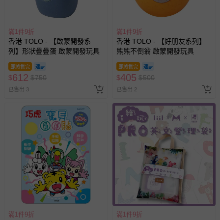
滿1件9折
滿1件9折
香港 TOLO - 【啟蒙開發系
香港 TOLO - 【好朋友系列】
列】形狀疊疊蛋 啟蒙開發玩具
熊熊不倒翁 啟蒙開發玩具
即將售完
即將售完
612
405
$
$
750
$
$
500
已售出 3
已售出 2
滿1件9折
滿1件9折