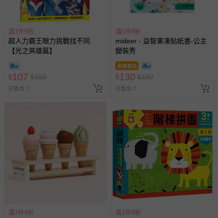
滿1件9折
滿1件9折
超人力霸王眼力挑戰找不同
mideer - 益智果凍貼紙書-公主
【光之英雄篇】
變裝秀
即將售完
107
130
$
$
150
$
$
160
已售出 2
已售出 7
滿1件9折
滿1件9折