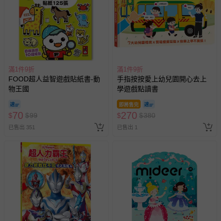
滿1件9折
滿1件9折
FOOD超人益智遊戲貼紙書-動
手指按按愛上幼兒園開心去上
物王國
學遊戲點讀書
即將售完
70
270
$
$
99
$
$
380
已售出 351
已售出 1