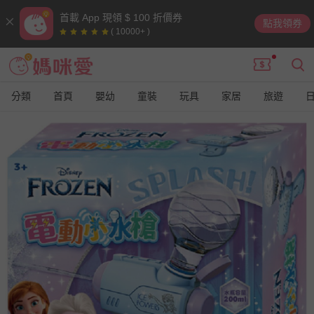
首載 App 現領 $ 100 折價券
點我領券
( 10000+ )
分類
首頁
嬰幼
童裝
玩具
家居
旅遊