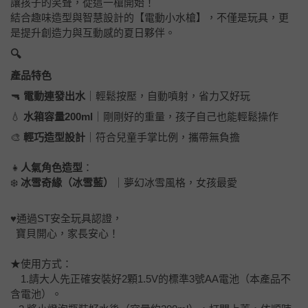
讓孩子的笑聲，從這一槍開始！
結合趣味造型與智慧設計的【電動小水槍】，不僅是玩具，更
是提升創造力與互動感的夏日夥伴。
🔍
產品特色
🔫
電動連發出水
｜輕鬆按壓，自動噴射，省力又好玩
💧
水箱容量200ml
｜剛剛好的重量，孩子自己也能輕鬆操作
🎨
輕巧造型設計
｜符合兒童手掌比例，攜帶無負擔
👧
人氣角色造型
：
❄️
冰雪奇緣（冰雪藍）
｜夢幻冰雪風格，女孩最愛
♥通過ST安全玩具認證，
寶貝開心，家長安心！
★使用方式：
1.請大人先正確安裝好2顆1.5V的標準3號AA電池（本產品不
含電池）。