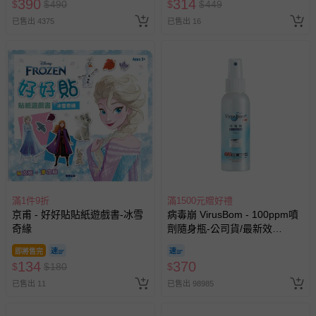
390
314
$
$
490
$
$
449
人小孩均一價(3歲以上需購票))
已售出 4375
已售出 16
滿1件9折
滿1500元贈好禮
京甫 - 好好貼貼紙遊戲書-冰雪
病毒崩 VirusBom - 100ppm噴
奇緣
劑隨身瓶-公司貨/最新效
期-100ml
即將售完
134
370
$
$
180
$
已售出 11
已售出 98985