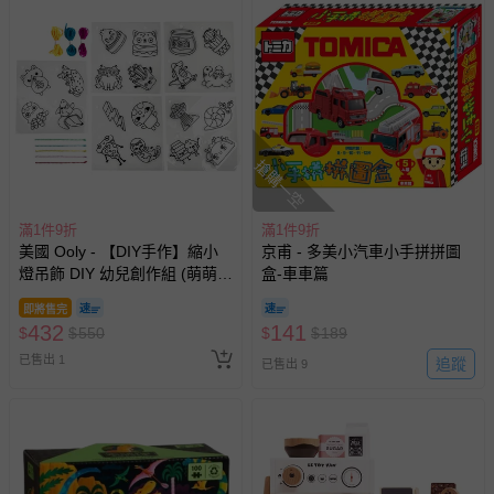
搶購一空
滿1件9折
滿1件9折
美國 Ooly - 【DIY手作】縮小
京甫 - 多美小汽車小手拼拼圖
燈吊飾 DIY 幼兒創作組 (萌萌好
盒-車車篇
朋友)
即將售完
432
141
$
$
550
$
$
189
已售出 1
追蹤
已售出 9