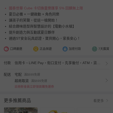
國泰世華 Cube 卡切換童樂匯享 5% 回饋無上限
夏日必備 × 一鍵啟動 × 角色同樂
讓孩子的笑聲，從這一槍開始！
結合趣味造型與智慧設計的【電動小水槍】
提升創造力與互動感夏日夥伴
通過ST安全玩具認證，寶貝開心，家長安心！
口碑嚴選
正品保證
加密付款
7天鑑賞
付款
信用卡・LINE Pay・街口支付・先享後付・ATM・貨到付款・iPASS MONEY
配送
宅配
滿$699免運
超商取貨
滿$699免運
註冊新會員立即領首購免運券
更多推薦商品
看更多