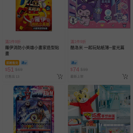
滿1件9折
滿1件9折
羅伊消防小英雄小畫家造型貼
酷洛米 一起玩貼紙簿─星光篇
畫
即將售完
51
74
$
$
69
$
$
99
已售出 13
最新上架