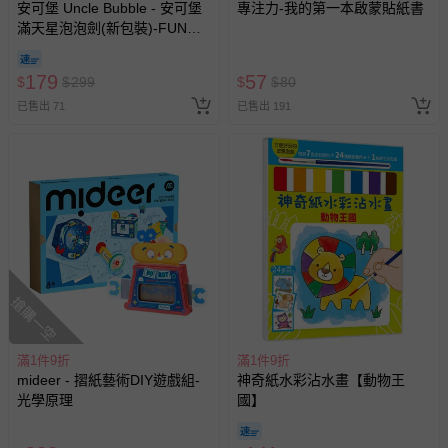
並點選『我要退貨』即可進行申請。若有相關退貨問題，請
安可堡 Uncle Bubble - 安可堡
專注力-我的第一本啟蒙貼紙書
滿天星泡泡劍(新包裝)-FUN系
至媽咪愛
LINE@客服ID: @mamilove
我們將依序為您處理
列
與服務，謝謝。
179
57
$
$
299
$
$
80
針對滿件折/滿額贈…等活動，如因部份退貨，而該訂單保
已售出 71
已售出 191
留商品未達活動門檻，將以原價計算，活動贈品亦需一併退
回。
部分商品依據消費者保護法的規定，不適用七天鑑賞期/猶
豫期範圍：
易於腐敗、保存期限較短或解約時即將逾期（例如生鮮
商品、食品等）。
客製化商品（例如客製生日書、姓名貼等）。
搶購一空
報紙、期刊或雜誌（惟書籍如經拆封、使用，則酌收整
新費用）。
滿1件9折
滿1件9折
經消費者拆封之影音商品或電腦軟體（例如 DVD、CD
mideer - 摺紙藝術DIY遊戲組-
神奇紙水彩沾水畫【動物王
等）。
光學原理
國】
非以有形媒介提供之數位內容或一經提供即為完成之線