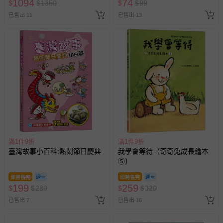
1094
74
$
$
1350
$
$
99
已售出 11
已售出 13
滿1件9折
滿1件9折
臺灣故事小百科:熱鬧節日慶典
我學會等待（奇奇兔成長繪本
⑤）
即將售完
即將售完
199
259
$
$
280
$
$
320
已售出 7
已售出 16