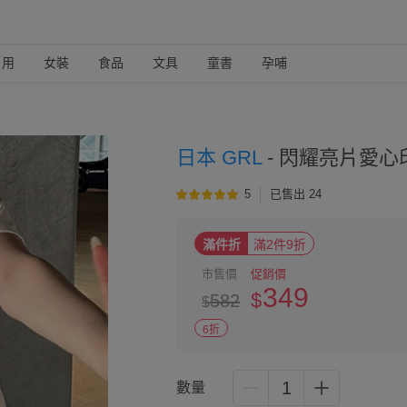
日用
女裝
食品
文具
童書
孕哺
日本 GRL
-
閃耀亮片愛心印花
5
已售出 24
滿件折
滿2件9折
市售價
促銷價
349
$
582
$
6折
1
數量