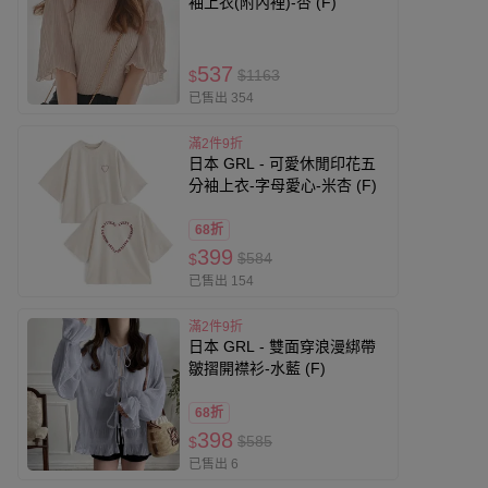
袖上衣(附內裡)-杏 (F)
537
$1163
$
已售出 354
滿2件9折
日本 GRL - 可愛休閒印花五
分袖上衣-字母愛心-米杏 (F)
68折
399
$584
$
已售出 154
滿2件9折
日本 GRL - 雙面穿浪漫綁帶
皺摺開襟衫-水藍 (F)
68折
398
$585
$
已售出 6