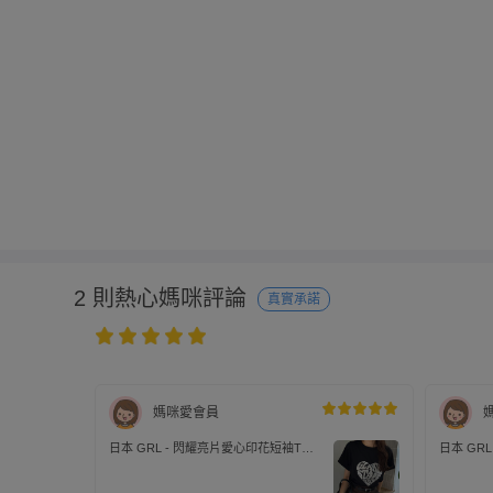
2 則熱心媽咪評論
真實承諾
媽咪愛會員
日本 GRL - 閃耀亮片愛心印花短袖T恤-
日本 GR
黑 (F)
白x粉紅 (