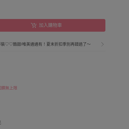
加入購物車
洋裝♡♡酷甜/唯美通通有！夏末折扣季別再錯過了～
 回饋無上限
！
光