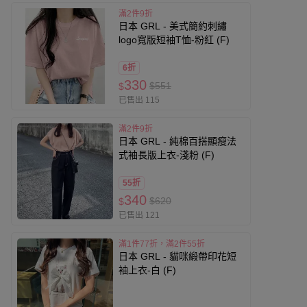
滿2件9折
日本 GRL - 美式簡約刺繡
logo寬版短袖T恤-粉紅 (F)
6折
330
$551
$
已售出 115
滿2件9折
日本 GRL - 純棉百搭顯瘦法
式袖長版上衣-淺粉 (F)
55折
340
$620
$
已售出 121
滿1件77折，滿2件55折
日本 GRL - 貓咪緞帶印花短
袖上衣-白 (F)