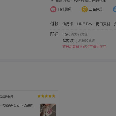
寬鬆剪裁，營造放鬆自在的氛圍
口碑嚴選
正品保證
付款
信用卡・LINE Pay・街口支付・
配送
宅配
滿$699免運
超商取貨
滿$699免運
註冊新會員立即領首購免運券
媽咪愛會員
L - 閃耀亮片愛心印花短袖T恤-
F)