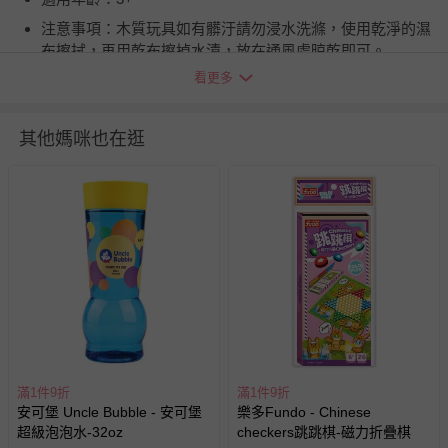
注意事項：木質玩具如有髒汙請勿浸水洗滌，使用乾淨的濕
布擦拭，再用乾布擦掉水漬，放在通風處晾乾即可。
看更多
BSMI商品檢驗標識字號：M3A918
退換貨須知
其他媽咪也在逛
您所購買的商品享有7天的鑑賞期／猶豫期權益，但此期間
並非試用期，您所退回的商品必須是未經使用的全新狀態，
包含完整包裝、配件、說明文件及贈品等。
如需退換貨，請於收到商品7天（含例假日內提出），如為
瑕疵退換貨所產生的運費，將由媽咪愛負責處理，若非瑕疵
退貨，您可至『查詢訂單』>『已出貨』中查詢該筆訂單，
並點選『我要退貨』即可進行申請。若有相關退貨問題，請
至媽咪愛
LINE@客服ID: @mamilove
我們將依序為您處理
與服務，謝謝。
滿1件9折
滿1件9折
針對滿件折/滿額贈…等活動，如因部份退貨，而該訂單保
安可堡 Uncle Bubble - 安可堡
樂多Fundo - Chinese
留商品未達活動門檻，將以原價計算，活動贈品亦需一併退
超級泡泡水-32oz
checkers跳跳棋-磁力折疊棋
回。