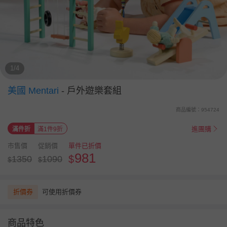
1/4
美國 Mentari
-
戶外遊樂套組
商品編號：954724
進團購
滿件折
滿1件9折
市售價
促銷價
單件已折價
981
$
1350
1090
$
$
折價券
可使用折價券
商品特色