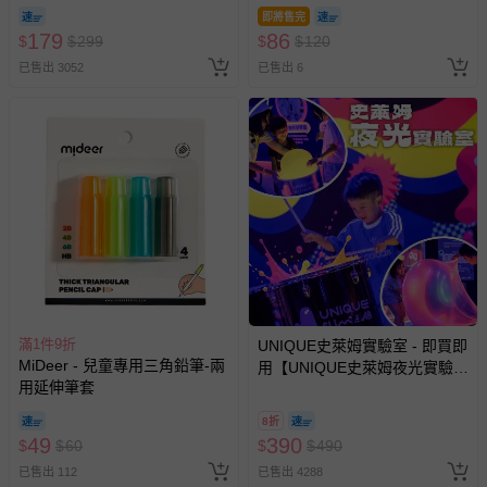
即將售完
179
86
$
$
299
$
$
120
部分商品依據消費者保護法的規定，不適用七天鑑賞期/猶
已售出 3052
豫期範圍：
已售出 6
易於腐敗、保存期限較短或解約時即將逾期（例如生鮮
商品、食品等）。
客製化商品（例如客製生日書、姓名貼等）。
報紙、期刊或雜誌（惟書籍如經拆封、使用，則酌收整
新費用）。
經消費者拆封之影音商品或電腦軟體（例如 DVD、CD
等）。
非以有形媒介提供之數位內容或一經提供即為完成之線
上服務，經消費者事先同意始提供（例如線上課程、遊
戲或活動點數等）。
滿1件9折
UNIQUE史萊姆實驗室 - 即買即
MiDeer - 兒童專用三角鉛筆-兩
用【UNIQUE史萊姆夜光實驗室
已拆封之以下類型商品：
用延伸筆套
@ 台北科教館 】2026/6/11-
-個人衛生用品（例如尿布、貼身衣物、泳裝、襪子、地
8/30 (電子票券，於展期現場憑
墊、寢具類等）。
8折
訂單編號兌換，逾期作廢) (大
49
390
$
$
60
$
$
490
-新生兒親膚衣物（嬰幼兒包巾與背巾、包屁衣、學習
人小孩均一價(3歲以上需購票))
褲、紗布衣等）。
已售出 112
已售出 4288