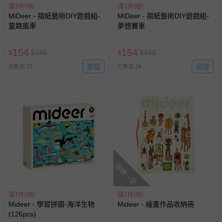
滿1件9折
滿1件9折
MiDeer - 摺紙藝術DIY遊戲組-
MiDeer - 摺紙藝術DIY遊戲組-
童趣風車
夢想賽車
154
154
$
$
190
$
$
190
追蹤
追蹤
已售出 17
已售出 24
搶購一空
滿1件9折
滿1件9折
Mideer - 學習拼圖-海洋生物
Mideer - 繪畫作品收納冊
(126pcs)