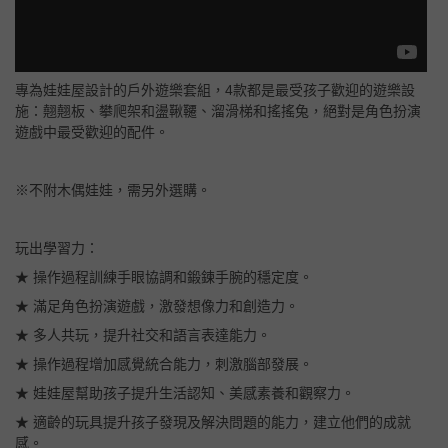
專為娃娃屋設計的戶外遊樂套組，4款都是最受孩子歡迎的遊樂設
施：翹翹板、攀爬架和盪鞦韆、溜滑梯和搖搖兔，絕對是角色扮演
遊戲中最受歡迎的配件。
※不附木偶娃娃，需另外選購。
玩出學習力：
★ 操作過程訓練手眼協調和鍛鍊手腕的穩定度。
★ 滿足角色扮演遊戲，激發想像力和創造力。
★ 多人共玩，提升社交和語言表達能力。
★ 操作過程增加感覺統合能力，刺激腦部發展。
★ 娃娃屋幫助孩子提升生活認知、美感素養和觀察力。
★ 適齡的玩具提升孩子發現及解決問題的能力，建立他們的成就
感。