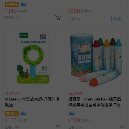
即將售完
340
308
$
$
420
$
$
380
已售出 22
追蹤
已售出 15
滿1件9折
滿1件9折
MiDeer - 木質放大鏡-好餓的毛
紐西蘭 Honey Sticks - 純天然
毛蟲
蜂蠟無毒浴室可水洗蠟筆-7色
即將售完
105
720
$
$
130
$
$
900
已售出 59
已售出 36