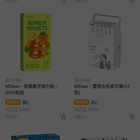
已售出 3
已售出 72
滿1件9折
滿1件9折
MiDeer - 蔬果數字磁力貼，
MiDeer - 雙頭水性麥可筆(24
2025新版
色)
即將售完
即將售完
211
551
$
$
260
$
$
680
已售出 3
已售出 2