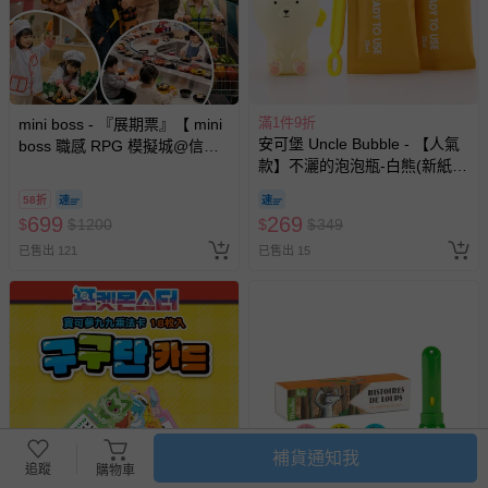
滿1件9折
mini boss - 『展期票』【 mini
安可堡 Uncle Bubble - 【人氣
boss 職感 RPG 模擬城@信義
款】不灑的泡泡瓶-白熊(新紙盒
A11 】2026/7/10-8/30 (電子票
包裝)
券，於展期現場憑訂單編號兌
58折
換，依現場梯次安排入場，逾
699
269
$
$
1200
$
$
349
期作廢) (兒童票(2歲以上)贈一
已售出 121
已售出 15
名陪伴成人)
補貨通知我
追蹤
購物車