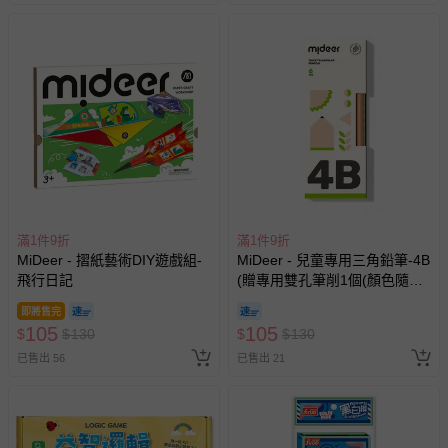
-接觸性孕哺產品（奶嘴、奶瓶、擠乳器、哺乳衣、托腹
帶束縛衣、餐搖椅等）。
-其他原廠盒裝商品封口處已貼上「不可拆封」，或具警
示字句等說明貼紙、封條者。
國際航空、客運、訂房等服務。
相關的退換貨辦理流程，可詳見：
退換貨 & 退款問題
其他常見問題：
滿1件9折
滿1件9折
運送服務：目前提供的運送僅限台灣本島。如您位於離島地
MiDeer - 摺紙藝術DIY遊戲組-
MiDeer - 兒童專用三角鉛筆-4B
區，可能會無法配送，或須依據商品需加收離島運費。廠商
飛行日記
(贈專用雙孔筆削1個(顏色隨
亦保留出貨與否的權利。離島、偏遠地區、樓層親送等加價
機))
費用，可能會另需加收。
即將售完
105
105
$
$
130
$
$
130
商品實際的配達日期，可於訂單個人資料內的查詢訂單內，
已售出 56
已售出 21
已出貨通知之訊息為主。
如您收到商品，請依正常流程檢查是否完好，若商品遇瑕疵
情形，您可申請更換新品或退貨，請見：
退貨的辦理流程
。
若您對於會員帳號、商品訂購與資訊、購物流程、付款方