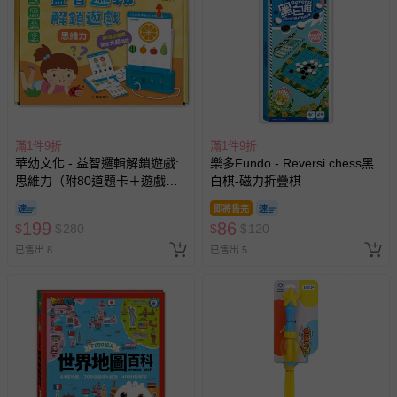
式、折價券與購物金的使用、退貨及商品運送方式等有疑
問，你可詳見：
媽咪愛客服中心
。
預購商品：預購為海外同步代購，遇缺貨即會通知媽咪並協
助取消退款事宜。
商品如因「價格、組合」等錯誤原因，導致無法安排出貨，
會主動以簡訊及mail通知訂單取消事宜，並將提供適當補
滿1件9折
償。
滿1件9折
華幼文化 - 益智邏輯解鎖遊戲:
樂多Fundo - Reversi chess黑
思維力（附80道題卡＋遊戲鑰
白棋-磁力折疊棋
匙）
即將售完
199
86
$
$
280
$
$
120
已售出 8
已售出 5