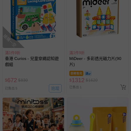
搶購一空
滿1件9折
滿1件9折
香港 Curios - 兒童穿繩認知遊
MiDeer - 多彩透光磁力片(90
戲組
片)
即將售完
672
1312
$
$
830
$
$
1620
已售出 1
追蹤
已售出 5