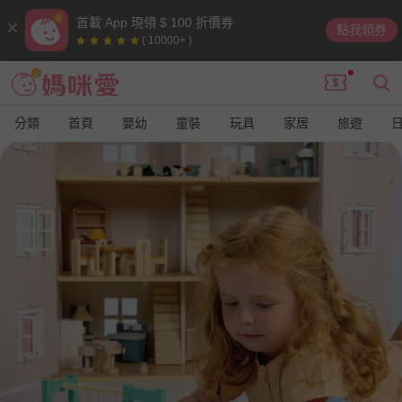
首載 App 現領 $ 100 折價券
點我領券
( 10000+ )
分類
首頁
嬰幼
童裝
玩具
家居
旅遊