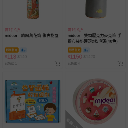
滿1件9折
滿1件9折
mideer - 繽紛萬花筒-復古樹屋
mideer - 雙頭壓克力麥克筆-手
提布袋斜硬頭&軟毛頭(48色)
即將售完
即將售完
113
1150
$
$
140
$
$
1420
已售出 1
已售出 4
搶購一空