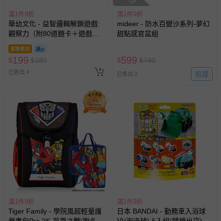
滿1件9折
滿1件9折
華幼文化 - 益智邏輯解鎖遊戲:
mideer - 防水百變沙系列-夢幻
觀察力（附80道題卡＋遊戲鑰
甜點感官盆組
匙）
即將售完
199
599
$
$
280
$
$
740
已售出 4
追蹤
已售出 2
滿1件9折
滿1件9折
Tiger Family - 學院風超輕量護
日本 BANDAI - 勤務車入浴球
脊書包Pro 2S-至尊之戰(聯名
Ⅵ(泡澡球)-5入組(隨機出貨)