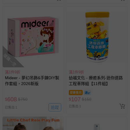
搶購一空
滿1件9折
滿1件9折
Mideer - 夢幻吊飾&手鍊DIY製
幼福文化 - 療癒系列-迷你道路
作套組，2026新版
工程車隊組【11件組】
即將售完
608
107
$
$
750
$
$
150
已售出 1
追蹤
已售出 1