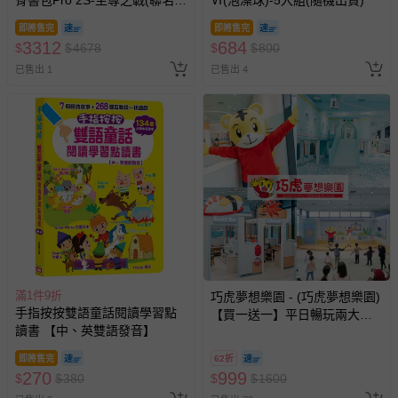
款)-(贈品：文具2件(補習袋+零
即將售完
即將售完
錢包)-博派之宇宙決戰)-花色送
3312
684
$
$
4678
$
$
800
完以其他樣式替代 不另行通知
已售出 1
已售出 4
滿1件9折
巧虎夢想樂園 - (巧虎夢想樂園)
手指按按雙語童話閱讀學習點
【買一送一】平日暢玩兩大一
讀書 【中、英雙語發音】
小套票 (正券為電子票券現場兌
換，贈送券現場領取)-效期至
即將售完
62折
2026/10/16 正券逾期視同現金
270
999
$
$
380
$
$
1600
券使用