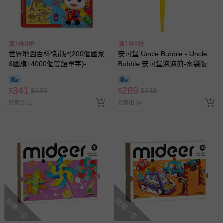
滿1件9折
滿1件9折
世界地圖百科*新版*(200個國家
安可堡 Uncle Bubble - Uncle
&國旗+4000個雙語單字)-
Bubble 安可堡泡泡剪-水袋版
FOOD超人
(中)- GIANT 系列
341
269
$
$
480
$
$
349
已售出 11
已售出 34
搶購一空
搶購一空