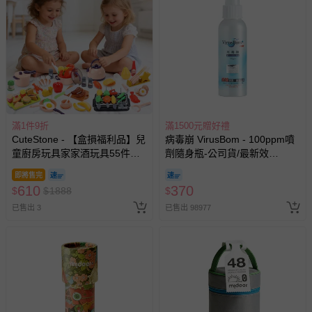
滿1件9折
滿1500元贈好禮
CuteStone - 【盒損福利品】兒
病毒崩 VirusBom - 100ppm噴
童廚房玩具家家酒玩具55件組
劑隨身瓶-公司貨/最新效
(仿真廚具/BBQ烤肉架/切切樂/
期-100ml
即將售完
生日禮物/兒童節/交換禮物)
610
370
$
$
1888
$
已售出 3
已售出 98977