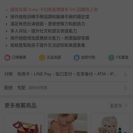
國泰世華 Cube 卡切換童樂匯享 5% 回饋無上限
操作過程訓練手眼協調和鍛鍊手腕的穩定度
滿足角色扮演遊戲，激發想像力和創造力
多人共玩，提升社交和語言表達能力
操作過程增加感覺統合能力，刺激腦部發展
娃娃屋幫助孩子提升生活認知和美感素養
口碑嚴選
正品保證
加密付款
7天鑑賞
付款
信用卡・LINE Pay・街口支付・先享後付・ATM・iPASS MONEY
配送
宅配
滿$999免運
更多推薦商品
看更多