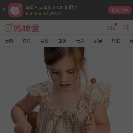
首載 App 現領 $ 100 折價券
點我領券
( 10000+ )
分類
首頁
嬰幼
童裝
玩具
家居
旅遊