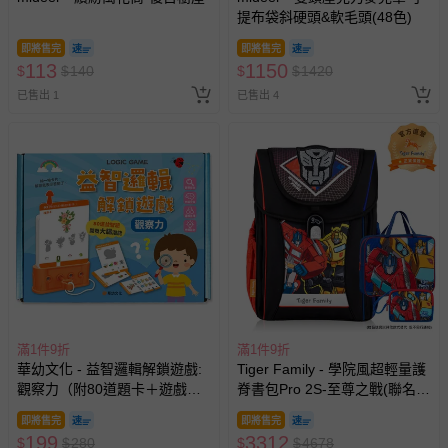
提布袋斜硬頭&軟毛頭(48色)
即將售完
即將售完
113
1150
$
$
140
$
$
1420
已售出 1
已售出 4
滿1件9折
滿1件9折
華幼文化 - 益智邏輯解鎖遊戲:
Tiger Family - 學院風超輕量護
觀察力（附80道題卡＋遊戲鑰
脊書包Pro 2S-至尊之戰(聯名
匙）
款)-(贈品：文具2件(補習袋+零
即將售完
即將售完
錢包)-博派之宇宙決戰)-花色送
199
3312
$
$
280
$
$
4678