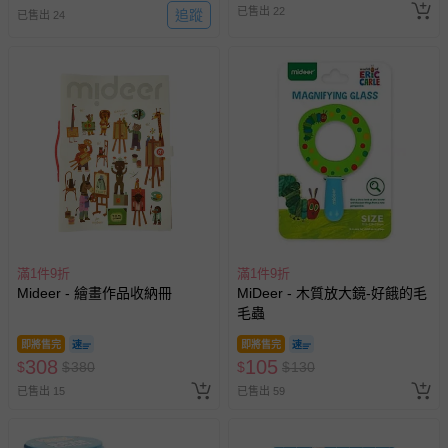
已售出 22
追蹤
已售出 24
滿1件9折
滿1件9折
Mideer - 繪畫作品收納冊
MiDeer - 木質放大鏡-好餓的毛
毛蟲
即將售完
即將售完
308
105
$
$
380
$
$
130
已售出 15
已售出 59