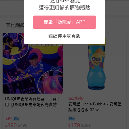
使用APP瀏覽
獲得更順暢的購物體驗
看更多
BSMI商品檢驗標識字號：M3A918
退換貨須知
開啟「媽咪愛」APP
其他媽咪也在逛
您所購買的商品享有7天的鑑賞期／猶豫期權益，但此期間
並非試用期，您所退回的商品必須是未經使用的全新狀態，
繼續使用網頁版
包含完整包裝、配件、說明文件及贈品等。
如需退換貨，請於收到商品7天（含例假日內提出），如為
瑕疵退換貨所產生的運費，將由媽咪愛負責處理，若非瑕疵
退貨，您可至『查詢訂單』>『已出貨』中查詢該筆訂單，
並點選『我要退貨』即可進行申請。若有相關退貨問題，請
至媽咪愛
LINE@客服ID: @mamilove
我們將依序為您處理
與服務，謝謝。
滿1件9折
UNIQUE史萊姆實驗室 - 即買即
針對滿件折/滿額贈…等活動，如因部份退貨，而該訂單保
安可堡 Uncle Bubble - 安可堡
用【UNIQUE史萊姆夜光實驗室
留商品未達活動門檻，將以原價計算，活動贈品亦需一併退
超級泡泡水-32oz
@ 台北科教館 】2026/6/11-
回。
8/30 (電子票券，於展期現場憑
8折
訂單編號兌換，逾期作廢) (大
390
179
$
$
490
$
$
299
部分商品依據消費者保護法的規定，不適用七天鑑賞期/猶
人小孩均一價(3歲以上需購票))