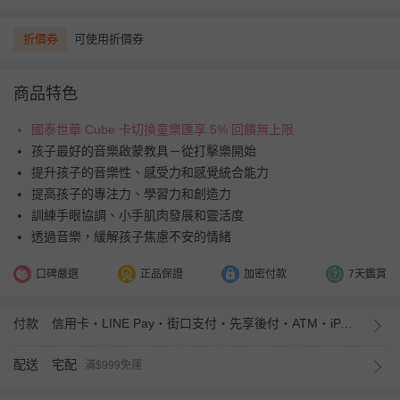
折價券
可使用折價券
商品特色
國泰世華 Cube 卡切換童樂匯享 5% 回饋無上限
孩子最好的音樂啟蒙教具－從打擊樂開始
提升孩子的音樂性、感受力和感覺統合能力
提高孩子的專注力、學習力和創造力
訓練手眼協調、小手肌肉發展和靈活度
透過音樂，緩解孩子焦慮不安的情緒
口碑嚴選
正品保證
加密付款
7天鑑賞
付款
信用卡・LINE Pay・街口支付・先享後付・ATM・iPASS MONEY
配送
宅配
滿$999免運