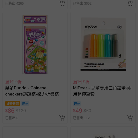
已售出 4265
豫期範圍：
已售出 3052
易於腐敗、保存期限較短或解約時即將逾期（例如生鮮
商品、食品等）。
客製化商品（例如客製生日書、姓名貼等）。
報紙、期刊或雜誌（惟書籍如經拆封、使用，則酌收整
新費用）。
經消費者拆封之影音商品或電腦軟體（例如 DVD、CD
等）。
非以有形媒介提供之數位內容或一經提供即為完成之線
上服務，經消費者事先同意始提供（例如線上課程、遊
戲或活動點數等）。
滿1件9折
滿1件9折
樂多Fundo - Chinese
MiDeer - 兒童專用三角鉛筆-兩
已拆封之以下類型商品：
checkers跳跳棋-磁力折疊棋
用延伸筆套
-個人衛生用品（例如尿布、貼身衣物、泳裝、襪子、地
墊、寢具類等）。
即將售完
86
49
$
$
120
$
$
60
-新生兒親膚衣物（嬰幼兒包巾與背巾、包屁衣、學習
褲、紗布衣等）。
已售出 6
已售出 112
-接觸性孕哺產品（奶嘴、奶瓶、擠乳器、哺乳衣、托腹
帶束縛衣、餐搖椅等）。