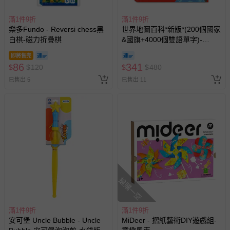
滿1件9折
滿1件9折
樂多Fundo - Reversi chess黑
世界地圖百科*新版*(200個國家
白棋-磁力折疊棋
&國旗+4000個雙語單字)-
FOOD超人
即將售完
86
341
$
$
120
$
$
480
已售出 5
已售出 11
搶購一空
滿1件9折
滿1件9折
安可堡 Uncle Bubble - Uncle
MiDeer - 摺紙藝術DIY遊戲組-