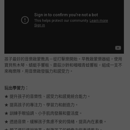
孩子最好的音樂啟蒙教具－從打擊樂開始。早教啟蒙樂器組，使用
寶貝熊木琴、蜻蜓手響板、蘑菇沙鈴和嘓嘓青蛙響板，組成一支不
來梅樂隊，用音樂啟發腦力和感受力。
玩出學習力：
★ 提升孩子的音樂性、感受力和感覺統合能力。
★ 提高孩子的專注力、學習力和創造力。
★ 訓練手眼協調、小手肌肉發展和靈活度。
★ 透過音樂，緩解孩子焦慮不安的情緒，提高內在素養。
★ 親子邊玩邊說故事，刺激孩子的想像力與表達能力。