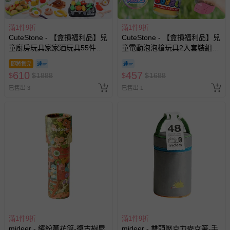
滿1件9折
滿1件9折
CuteStone - 【盒損福利品】兒
CuteStone - 【盒損福利品】兒
童廚房玩具家家酒玩具55件組
童電動泡泡槍玩具2入套裝組
(仿真廚具/BBQ烤肉架/切切樂/
(火箭筒氣泡/防漏水設計/生日
即將售完
生日禮物/兒童節/交換禮物)
禮物/兒童節/交換禮物)
610
457
$
$
1888
$
$
1688
已售出 3
已售出 1
滿1件9折
滿1件9折
mideer - 繽紛萬花筒-復古樹屋
mideer - 雙頭壓克力麥克筆-手