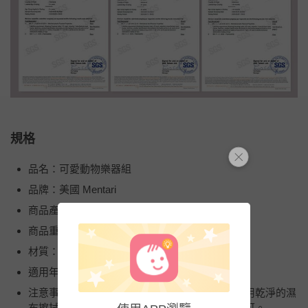
規格
品名：可愛動物樂器組
品牌：美國 Mentari
商品產地（國）：印尼
商品重（容）量：0.38 kg
材質：木材
適用年齡：3+
注意事項：木質玩具如有髒汙請勿浸水洗滌，使用乾淨的濕
布擦拭，再用乾布擦掉水漬，放在通風處晾乾即可。