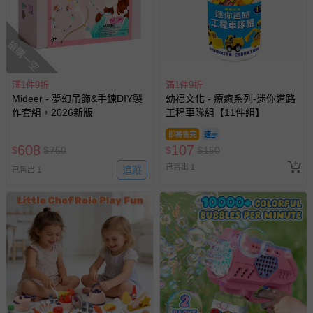
搶購一空
滿1件9折
滿1件9折
Mideer - 夢幻吊飾&手鍊DIY製
幼福文化 - 療癒系列-迷你道路
作套組，2026新版
工程車隊組【11件組】
即將售完
608
107
$
$
750
$
$
150
已售出 1
追蹤
已售出 1