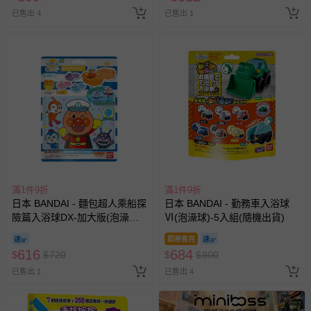
完以其他樣式替代 不另行通知
已售出 4
已售出 1
滿1件9折
滿1件9折
日本 BANDAI - 麵包超人乘船探
日本 BANDAI - 勤務車入浴球
險篇入浴球DX-加大版(泡澡球)
Ⅵ(泡澡球)-5入組(隨機出貨)
(限量)-3入組(隨機出貨)
即將售完
616
684
$
$
720
$
$
800
已售出 1
已售出 4