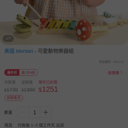
1/7
美國 Mentari
-
可愛動物樂器組
商品編號：954713
進團購
滿件折
滿1件9折
市售價
促銷價
單件已折價
1251
$
1720
1390
$
$
即將售完
1
數量
現貨
付款後 1~3 個工作天 出貨