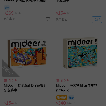
Bubble 安可堡泡泡剪-水袋版
童趣風車
(中)- GIANT 系列
269
154
$
$
349
$
$
190
已售出 34
追蹤
已售出 17
搶購一空
滿1件9折
滿1件9折
MiDeer - 摺紙藝術DIY遊戲組-
Mideer - 學習拼圖-海洋生物
夢想賽車
(126pcs)
即將售完
154
340
$
$
190
$
$
420