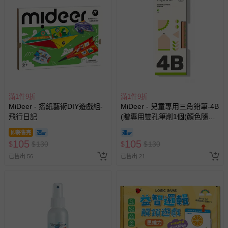
-其他原廠盒裝商品封口處已貼上「不可拆封」，或具警
示字句等說明貼紙、封條者。
國際航空、客運、訂房等服務。
相關的退換貨辦理流程，可詳見：
退換貨 & 退款問題
其他常見問題：
滿1件9折
滿1件9折
運送服務：目前提供的運送僅限台灣本島。如您位於離島地
MiDeer - 摺紙藝術DIY遊戲組-
MiDeer - 兒童專用三角鉛筆-4B
區，可能會無法配送，或須依據商品需加收離島運費。廠商
飛行日記
(贈專用雙孔筆削1個(顏色隨
亦保留出貨與否的權利。離島、偏遠地區、樓層親送等加價
機))
費用，可能會另需加收。
即將售完
105
105
$
$
130
$
$
130
商品實際的配達日期，可於訂單個人資料內的查詢訂單內，
已售出 56
已售出 21
已出貨通知之訊息為主。
如您收到商品，請依正常流程檢查是否完好，若商品遇瑕疵
情形，您可申請更換新品或退貨，請見：
退貨的辦理流程
。
若您對於會員帳號、商品訂購與資訊、購物流程、付款方
式、折價券與購物金的使用、退貨及商品運送方式等有疑
問，你可詳見：
媽咪愛客服中心
。