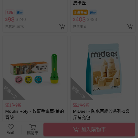
皮卡丘
包-300ml
41折
即將售完
98
403
$
$
240
$
$
498
已售出 4575
已售出 6
搶購一空
搶購一空
滿1件9折
滿1件9折
Moulin Roty - 故事手電筒-狼的
MiDeer - 防水百變沙系列-1公
冒險
斤補充包
加入購物車
365
389
追蹤
購物車
$
$
450
$
$
480