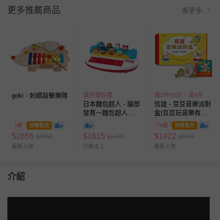
更多推薦商品
看更多
goki - 刺蝟敲擊樂隊
滿件贈好禮
滿2件95折，滿4件89折
日本麵包超人 - 腦部
信誼 - 豆豆音樂派對
發育～麵包超人 音
盒(豆豆玩音樂有聲
樂鍵盤(1歲~)
書 + 豆豆鈴鼓、青
9折
即將售完
79折
即將售完
蛙刮板與雞蛋沙鈴三
$
2655
$
1615
$
1422
2950
1700
1800
$
$
$
款節奏樂器)
最新上架
已售出 1
最新上架
介紹