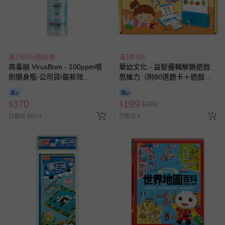
預購商品：預購為海外同步代購，遇缺貨即會通知媽咪並協
助取消退款事宜。
商品如因「價格、組合」等錯誤原因，導致無法安排出貨，
會主動以簡訊及mail通知訂單取消事宜，並將提供適當補
滿1500元贈好禮
償。
滿1件9折
病毒崩 VirusBom - 100ppm噴
華幼文化 - 益智邏輯解鎖遊戲:
劑隨身瓶-公司貨/最新效
思維力（附80道題卡＋遊戲鑰
期-100ml
匙）
370
199
$
$
$
280
已售出 98974
已售出 8