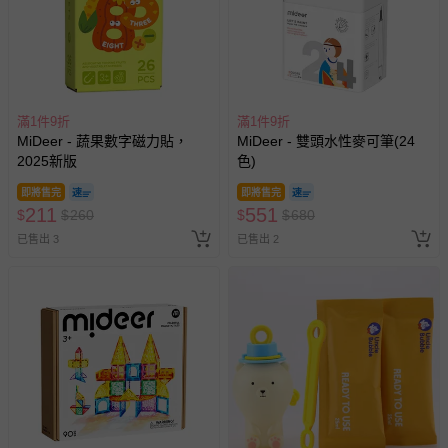
滿1件9折
滿1件9折
MiDeer - 蔬果數字磁力貼，
MiDeer - 雙頭水性麥可筆(24
2025新版
色)
即將售完
即將售完
211
551
$
$
260
$
$
680
已售出 3
已售出 2