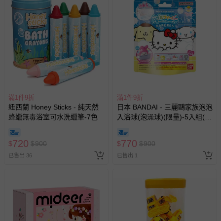
滿1件9折
滿1件9折
紐西蘭 Honey Sticks - 純天然
日本 BANDAI - 三麗鷗家族泡泡
蜂蠟無毒浴室可水洗蠟筆-7色
入浴球(泡澡球)(限量)-5入組(隨
機出貨)
720
770
$
$
900
$
$
900
已售出 36
已售出 1