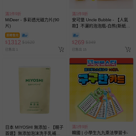
滿1件9折
滿1件9折
MiDeer - 多彩透光磁力片(90
安可堡 Uncle Bubble - 【人氣
片)
款】不灑的泡泡瓶-白熊(新紙盒
包裝)
即將售完
1312
269
$
$
1620
$
$
349
已售出 1
已售出 15
滿1件9折
日本 MIYOSHI 無添加 - 【親子
韓國 | 小學生九九乘法學習卡-
首選】無添加泡沫洗手乳補充