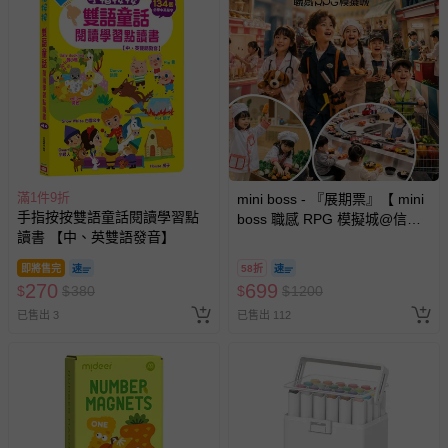
滿1件9折
mini boss - 『展期票』【 mini
手指按按雙語童話閱讀學習點
boss 職感 RPG 模擬城@信義
讀書 【中、英雙語發音】
A11 】2026/7/10-8/30 (電子票
券，於展期現場憑訂單編號兌
即將售完
58折
換，依現場梯次安排入場，逾
270
699
$
$
380
$
$
1200
期作廢) (兒童票(2歲以上)贈一
已售出 3
已售出 112
名陪伴成人)