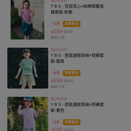
滿2件95折
Y B S - 百搭背心+純棉燈籠長
褲套裝-粉紫
78折
即將售完
699
$900
$
最新上架
滿2件95折
Y B S - 透氣速乾短袖+短褲套
裝-藍綠
78折
即將售完
699
$900
$
最新上架
滿2件95折
Y B S - 透氣速乾短袖+短褲套
裝-紫色
78折
即將售完
699
$900
$