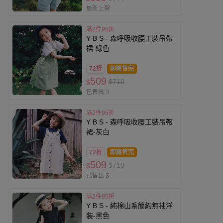
最新上架
滿2件95折
Y B S - 森呼吸收腰工裝吊帶
裙-綠色
72折
即將售完
509
$710
$
已售出 3
滿2件95折
Y B S - 森呼吸收腰工裝吊帶
裙-灰白
72折
即將售完
509
$710
$
已售出 3
滿2件95折
Y B S - 純棉山系簡約無袖洋
裝-黑色