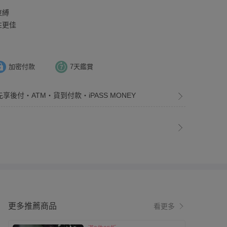
束縛
性更佳
加密付款
7天鑑賞
先享後付・ATM・貨到付款・iPASS MONEY
更多推薦商品
看更多