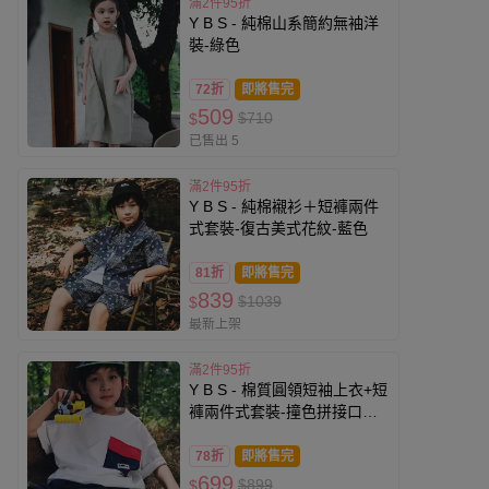
滿2件95折
Y B S - 純棉山系簡約無袖洋
裝-綠色
72折
即將售完
509
$710
$
已售出 5
滿2件95折
Y B S - 純棉襯衫＋短褲兩件
式套裝-復古美式花紋-藍色
81折
即將售完
839
$1039
$
最新上架
滿2件95折
Y B S - 棉質圓領短袖上衣+短
褲兩件式套裝-撞色拼接口袋-
白色
78折
即將售完
699
$899
$