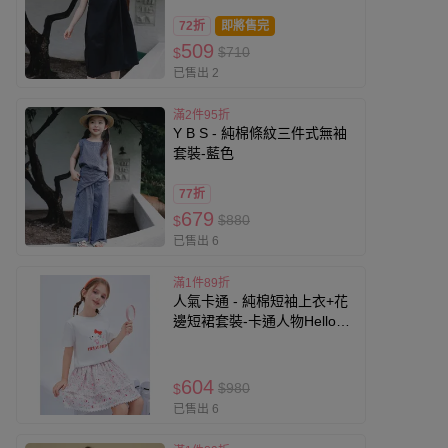
72折
即將售完
509
$710
$
已售出 2
滿2件95折
Y B S - 純棉條紋三件式無袖
套裝-藍色
77折
679
$880
$
已售出 6
滿1件89折
人氣卡通 - 純棉短袖上衣+花
邊短裙套裝-卡通人物Hello
Kitty-白色
604
$980
$
已售出 6