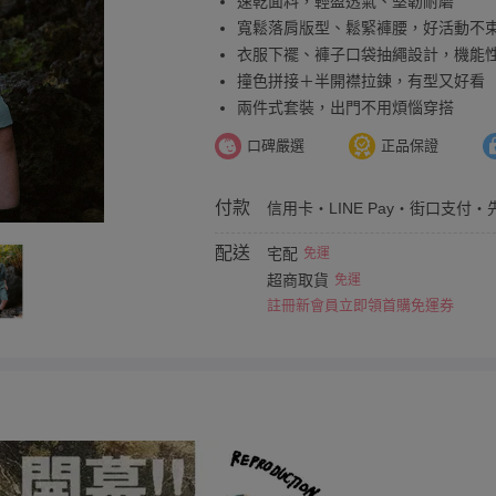
速乾面料，輕盈透氣、堅韌耐磨
寬鬆落肩版型、鬆緊褲腰，好活動不
衣服下襬、褲子口袋抽繩設計，機能
撞色拼接＋半開襟拉鍊，有型又好看
兩件式套裝，出門不用煩惱穿搭
口碑嚴選
正品保證
付款
信用卡・LINE Pay・街口支付・
配送
宅配
免運
超商取貨
免運
註冊新會員立即領首購免運券