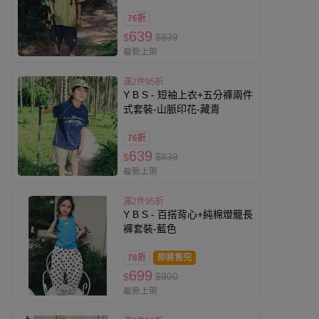
76折
639
$839
$
最新上架
滿2件95折
Y B S - 短袖上衣+五分褲兩件
式套裝-山脈印花-藏青
76折
639
$839
$
最新上架
滿2件95折
Y B S - 百搭背心+純棉燈籠長
褲套裝-藍色
78折
即將售完
699
$900
$
最新上架