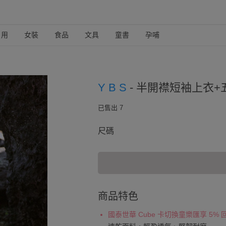
日用
女裝
食品
文具
童書
孕哺
Y B S
-
半開襟短袖上衣+
已售出 7
尺碼
商品特色
國泰世華 Cube 卡切換童樂匯享 5%