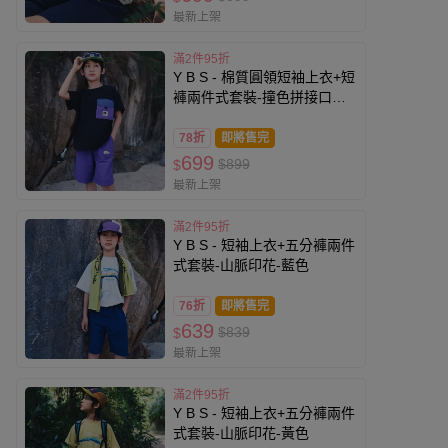
最新上架
滿2件95折
Y B S - 棉質圓領短袖上衣+短
褲兩件式套裝-撞色拼接口袋-
黑色
78折
即將售完
699
$899
$
最新上架
滿2件95折
Y B S - 短袖上衣+五分褲兩件
式套裝-山脈印花-藍色
76折
即將售完
639
$839
$
最新上架
滿2件95折
Y B S - 短袖上衣+五分褲兩件
式套裝-山脈印花-黃色