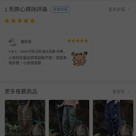
1 則熱心媽咪評論
更多評價
真實承諾
鐘梓芸
Y B S - 2WAY可拆式防潑水長褲-布標-
綠色
小孩的衣服品質質感都不錯，穿起來
很好看！小孩很喜歡
更多推薦商品
看更多