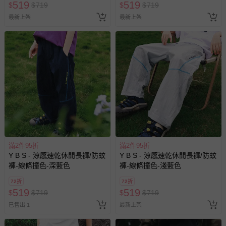
519
519
$
$
719
$
$
719
退貨，您可至『查詢訂單』>『已出貨』中查詢該筆訂單，
最新上架
最新上架
並點選『我要退貨』即可進行申請。若有相關退貨問題，請
至媽咪愛
LINE@客服ID: @mamilove
我們將依序為您處理
與服務，謝謝。
針對滿件折/滿額贈…等活動，如因部份退貨，而該訂單保
留商品未達活動門檻，將以原價計算，活動贈品亦需一併退
回。
部分商品依據消費者保護法的規定，不適用七天鑑賞期/猶
豫期範圍：
易於腐敗、保存期限較短或解約時即將逾期（例如生鮮
滿2件95折
滿2件95折
商品、食品等）。
Y B S - 涼感速乾休閒長褲/防蚊
Y B S - 涼感速乾休閒長褲/防蚊
客製化商品（例如客製生日書、姓名貼等）。
褲-線條撞色-深藍色
褲-線條撞色-淺藍色
報紙、期刊或雜誌（惟書籍如經拆封、使用，則酌收整
72折
72折
519
519
新費用）。
$
$
719
$
$
719
已售出 1
最新上架
經消費者拆封之影音商品或電腦軟體（例如 DVD、CD
等）。