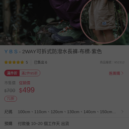
1/6
Y B S
-
2WAY可拆式防潑水長褲-布標-紫色
5
已售出 6
商品編號：952312
進團購
滿件折
滿2件95折
市售價
促銷價
499
$
700
$
71折
尺碼
100cm、110cm、120cm、130cm、140cm、150cm、160cm
預購
付款後 10~20 個工作天 出貨