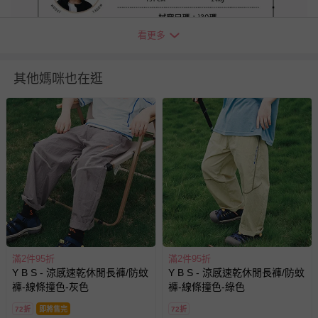
看更多
其他媽咪也在逛
＊本商品銷往多個國家，因應日本市場，宣傳素材為日文呈
現，敬請理解。如對此有所介意，建議謹慎下單。
退換貨須知
您所購買的商品享有7天的鑑賞期／猶豫期權益，但此期間
並非試用期，您所退回的商品必須是未經使用的全新狀態，
滿2件95折
滿2件95折
包含完整包裝、配件、說明文件及贈品等。
Y B S - 涼感速乾休閒長褲/防蚊
Y B S - 涼感速乾休閒長褲/防蚊
褲-線條撞色-灰色
褲-線條撞色-綠色
如需退換貨，請於收到商品7天（含例假日內提出），如為
72折
即將售完
72折
瑕疵退換貨所產生的運費，將由媽咪愛負責處理，若非瑕疵