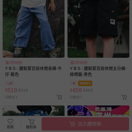
非以有形媒介提供之數位內容或一經提供即為完成之線
上服務，經消費者事先同意始提供（例如線上課程、遊
戲或活動點數等）。
已拆封之以下類型商品：
-個人衛生用品（例如尿布、貼身衣物、泳裝、襪子、地
墊、寢具類等）。
-新生兒親膚衣物（嬰幼兒包巾與背巾、包屁衣、學習
褲、紗布衣等）。
-接觸性孕哺產品（奶嘴、奶瓶、擠乳器、哺乳衣、托腹
滿2件95折
滿2件95折
帶束縛衣、餐搖椅等）。
Y B S - 腰鬆緊百搭休閒長褲-牛
Y B S - 腰鬆緊百搭休閒五分褲-
-其他原廠盒裝商品封口處已貼上「不可拆封」，或具警
仔-藍色
綠標籤-黑色
示字句等說明貼紙、封條者。
72折
7折
即將售完
國際航空、客運、訂房等服務。
519
459
$
$
719
$
$
659
已售出 1
已售出 1
相關的退換貨辦理流程，可詳見：
退換貨 & 退款問題
其他常見問題：
加入購物車
追蹤
運送服務：目前提供的運送僅限台灣本島。如您位於離島地
購物車