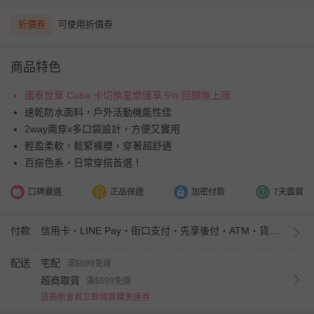
折價券
可使用折價券
商品特色
國泰世華 Cube 卡切換童樂匯享 5% 回饋無上限
速乾防水面料，戶外活動機能性佳
2way兩穿x多口袋設計，方便又實用
輕盈柔軟，鬆緊褲腰，穿著超舒適
百搭色系，日常穿搭首選！
口碑嚴選
正品保證
加密付款
7天鑑賞
付款
信用卡・LINE Pay・街口支付・先享後付・ATM・貨到付款・iPASS MONEY
配送
宅配
滿$699免運
超商取貨
滿$699免運
註冊新會員立即領首購免運券