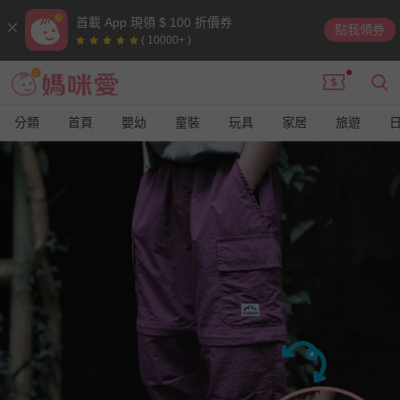
首載 App 現領 $ 100 折價券
點我領券
( 10000+ )
分類
首頁
嬰幼
童裝
玩具
家居
旅遊