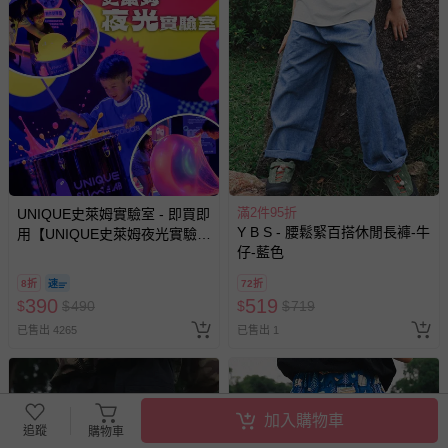
非以有形媒介提供之數位內容或一經提供即為完成之線
上服務，經消費者事先同意始提供（例如線上課程、遊
戲或活動點數等）。
已拆封之以下類型商品：
-個人衛生用品（例如尿布、貼身衣物、泳裝、襪子、地
墊、寢具類等）。
-新生兒親膚衣物（嬰幼兒包巾與背巾、包屁衣、學習
褲、紗布衣等）。
-接觸性孕哺產品（奶嘴、奶瓶、擠乳器、哺乳衣、托腹
滿2件95折
UNIQUE史萊姆實驗室 - 即買即
帶束縛衣、餐搖椅等）。
Y B S - 腰鬆緊百搭休閒長褲-牛
用【UNIQUE史萊姆夜光實驗室
-其他原廠盒裝商品封口處已貼上「不可拆封」，或具警
仔-藍色
@ 台北科教館 】2026/6/11-
示字句等說明貼紙、封條者。
8/30 (電子票券，於展期現場憑
8折
72折
國際航空、客運、訂房等服務。
訂單編號兌換，逾期作廢) (大
390
519
$
$
490
$
$
719
人小孩均一價(3歲以上需購票))
已售出 4265
已售出 1
相關的退換貨辦理流程，可詳見：
退換貨 & 退款問題
其他常見問題：
加入購物車
追蹤
運送服務：目前提供的運送僅限台灣本島。如您位於離島地
購物車