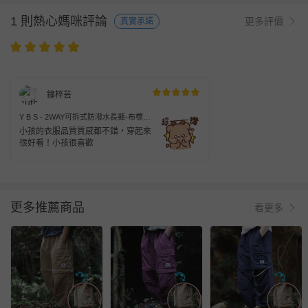
1 則熱心媽咪評論
更多評價
真實承諾
鐘梓芸
Y B S - 2WAY可拆式防潑水長褲-布標-
綠色
小孩的衣服品質質感都不錯，穿起來
很好看！小孩很喜歡
更多推薦商品
看更多