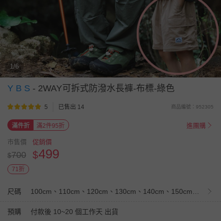
1/6
Y B S
-
2WAY可拆式防潑水長褲-布標-綠色
5
已售出 14
商品編號：952305
進團購
滿件折
滿2件95折
市售價
促銷價
499
$
700
$
71折
尺碼
100cm、110cm、120cm、130cm、140cm、150cm、160cm
預購
付款後 10~20 個工作天 出貨