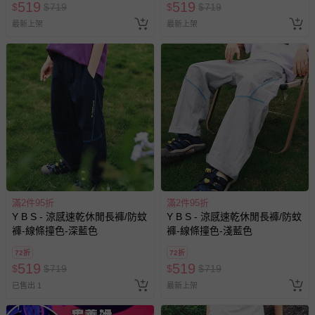
519
519
$
$
719
$
$
719
退貨，您可至『查詢訂單』>『已出貨』中查詢該筆訂單，
最新上架
最新上架
並點選『我要退貨』即可進行申請。若有相關退貨問題，請
至媽咪愛
LINE@客服ID: @mamilove
我們將依序為您處理
與服務，謝謝。
針對滿件折/滿額贈…等活動，如因部份退貨，而該訂單保
留商品未達活動門檻，將以原價計算，活動贈品亦需一併退
回。
部分商品依據消費者保護法的規定，不適用七天鑑賞期/猶
豫期範圍：
易於腐敗、保存期限較短或解約時即將逾期（例如生鮮
滿2件95折
滿2件95折
商品、食品等）。
Y B S - 涼感速乾休閒長褲/防蚊
Y B S - 涼感速乾休閒長褲/防蚊
客製化商品（例如客製生日書、姓名貼等）。
褲-線條撞色-深藍色
褲-線條撞色-淺藍色
報紙、期刊或雜誌（惟書籍如經拆封、使用，則酌收整
72折
72折
519
519
新費用）。
$
$
719
$
$
719
已售出 1
最新上架
經消費者拆封之影音商品或電腦軟體（例如 DVD、CD
等）。