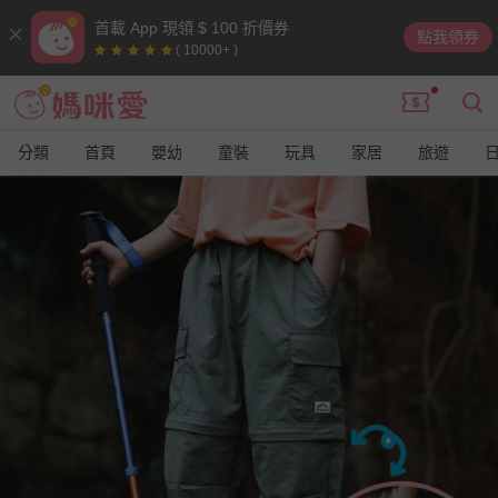
首載 App 現領 $ 100 折價券
點我領券
( 10000+ )
分類
首頁
嬰幼
童裝
玩具
家居
旅遊