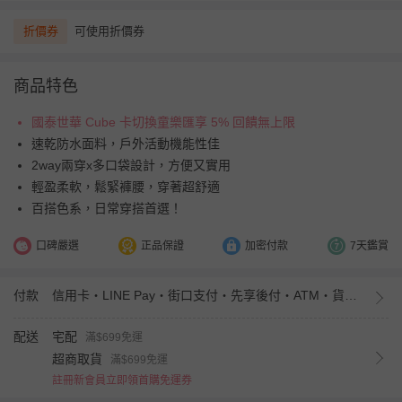
折價券
可使用折價券
商品特色
國泰世華 Cube 卡切換童樂匯享 5% 回饋無上限
速乾防水面料，戶外活動機能性佳
2way兩穿x多口袋設計，方便又實用
輕盈柔軟，鬆緊褲腰，穿著超舒適
百搭色系，日常穿搭首選！
口碑嚴選
正品保證
加密付款
7天鑑賞
付款
信用卡・LINE Pay・街口支付・先享後付・ATM・貨到付款・iPASS MONEY
配送
宅配
滿$699免運
超商取貨
滿$699免運
註冊新會員立即領首購免運券