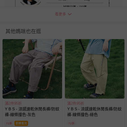
看更多
其他媽咪也在逛
＊本商品銷往多個國家，因應日本市場，宣傳素材為日文呈
現，敬請理解。如對此有所介意，建議謹慎下單。
退換貨須知
您所購買的商品享有7天的鑑賞期／猶豫期權益，但此期間
並非試用期，您所退回的商品必須是未經使用的全新狀態，
滿2件95折
滿2件95折
包含完整包裝、配件、說明文件及贈品等。
Y B S - 涼感速乾休閒長褲/防蚊
Y B S - 涼感速乾休閒長褲/防蚊
褲-線條撞色-灰色
褲-線條撞色-綠色
如需退換貨，請於收到商品7天（含例假日內提出），如為
72折
即將售完
72折
瑕疵退換貨所產生的運費，將由媽咪愛負責處理，若非瑕疵