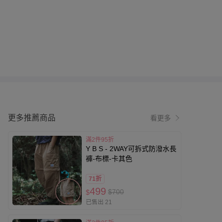
更多推薦商品
看更多
滿2件95折
Y B S - 2WAY可拆式防潑水長
褲-布標-卡其色
71折
499
$700
$
已售出 21