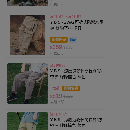
已售出 25
滿1件6折，滿2件5折
Y B S - 2WAY可拆式防潑水長
褲-簡約字母-卡其
即將售完
359
$700
$
已售出 8
滿2件95折
Y B S - 涼感速乾休閒長褲/防
蚊褲-線條撞色-灰色
72折
即將售完
519
$719
$
最新上架
滿2件95折
Y B S - 涼感速乾休閒長褲/防
蚊褲-線條撞色-綠色