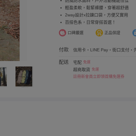
防風防水面料，戶外活動機能性佳
輕盈柔軟，鬆緊褲腰，穿著超舒適
2way設計x拉鍊口袋，方便又實用
百搭色系，日常穿搭首選！
口碑嚴選
正品保證
付款
信用卡・LINE Pay・街口支付・
配送
宅配
免運
超商取貨
免運
註冊新會員立即領首購免運券