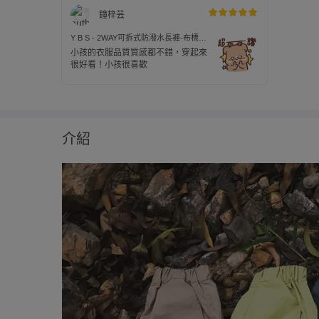
鐘梓芸
Y B S - 2WAY可拆式防潑水長褲-布標-
綠色
小孩的衣服品質質感都不錯，穿起來
很好看！小孩很喜歡
介紹