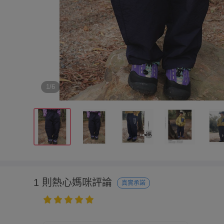
1/6
1 則熱心媽咪評論
真實承諾