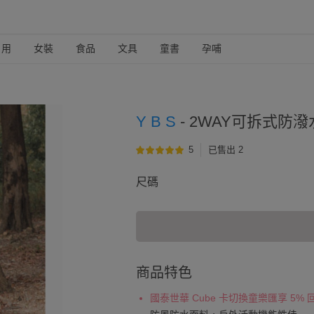
日用
女裝
食品
文具
童書
孕哺
Y B S
-
2WAY可拆式防潑
5
已售出 2
尺碼
商品特色
國泰世華 Cube 卡切換童樂匯享 5%