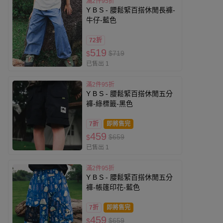
滿2件95折
Y B S - 腰鬆緊百搭休閒長褲-
牛仔-藍色
72折
519
$719
$
已售出 1
滿2件95折
Y B S - 腰鬆緊百搭休閒五分
褲-綠標籤-黑色
7折
即將售完
459
$659
$
已售出 1
滿2件95折
Y B S - 腰鬆緊百搭休閒五分
褲-帳篷印花-藍色
7折
即將售完
459
$659
$