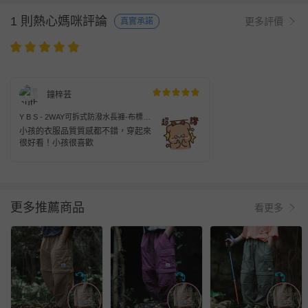
1 則熱心媽咪評論
更多評價
真實承諾
鐘梓芸
Y B S - 2WAY可拆式防潑水長褲-布標-
綠色
小孩的衣服品質質感都不錯，穿起來
很好看！小孩很喜歡
更多推薦商品
看更多