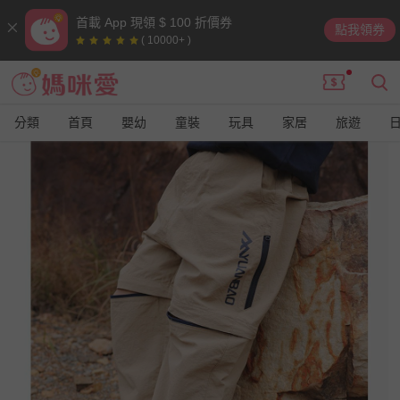
首載 App 現領 $ 100 折價券
點我領券
( 10000+ )
分類
首頁
嬰幼
童裝
玩具
家居
旅遊