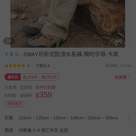
1/6
Y B S
-
2WAY可拆式防潑水長褲-簡約字母-卡其
5
已售出 8
商品編號：952286
進團購
滿件折
滿1件6折，滿2件5折
市售價
促銷價
單件已折價
359
$
700
599
$
$
即將售完
尺碼
110cm、120cm、130cm、140cm、150cm、160cm
現貨
付款後 1~3 個工作天 出貨