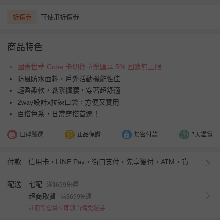
折價券
可使用折價券
商品特色
國泰世華 Cube 卡切換童樂匯享 5% 回饋無上限
防風防水面料，戶外活動機能性佳
輕盈柔軟，鬆緊褲腰，穿著超舒適
2way設計x拉鍊口袋，方便又實用
百搭色系，日常穿搭首選！
口碑嚴選
正品保證
加密付款
7天鑑賞
付款
信用卡・LINE Pay・街口支付・先享後付・ATM・貨到付款・iPASS MONEY
配送
宅配
滿$699免運
超商取貨
滿$699免運
註冊新會員立即領首購免運券