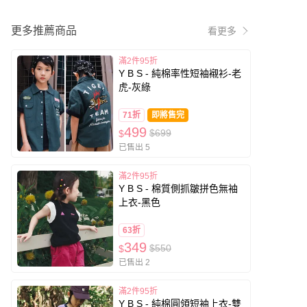
更多推薦商品
看更多
滿2件95折
Y B S - 純棉率性短袖襯衫-老
虎-灰綠
71折
即將售完
499
$699
$
已售出 5
滿2件95折
Y B S - 棉質側抓皺拼色無袖
上衣-黑色
63折
349
$550
$
已售出 2
滿2件95折
Y B S - 純棉圓領短袖上衣-雙