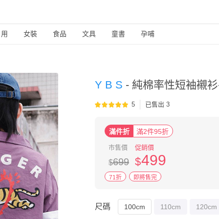
日用
女裝
食品
文具
童書
孕哺
Y B S
-
純棉率性短袖襯衫-
5
已售出 3
滿件折
滿2件95折
市售價
促銷價
499
$
699
$
71折
即將售完
尺碼
100cm
110cm
120cm