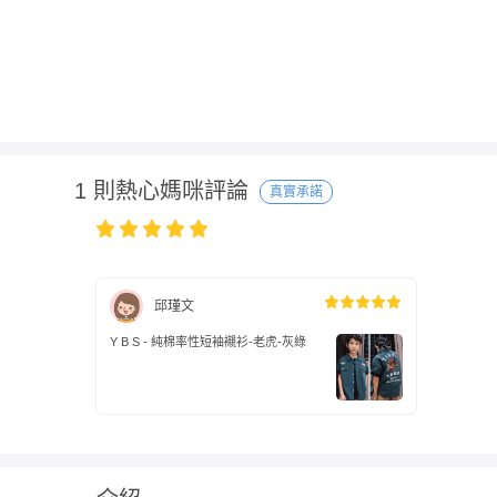
1 則熱心媽咪評論
真實承諾
邱瑾文
Y B S - 純棉率性短袖襯衫-老虎-灰綠