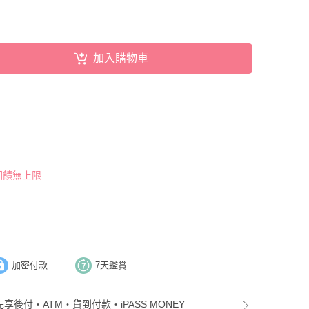
加入購物車
 回饋無上限
加密付款
7天鑑賞
先享後付・ATM・貨到付款・iPASS MONEY