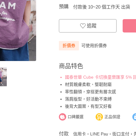
預購
付款後 10~20 個工作天 出貨
追蹤
折價券
可使用折價券
商品特色
國泰世華 Cube 卡切換童樂匯享 5%
材質親膚柔軟、堅韌耐磨
率性翻領，穿搭更有層次感
落肩版型，好活動不束縛
後背大圖案，有型又好看
口碑嚴選
正品保證
付款
信用卡・LINE Pay・街口支付・