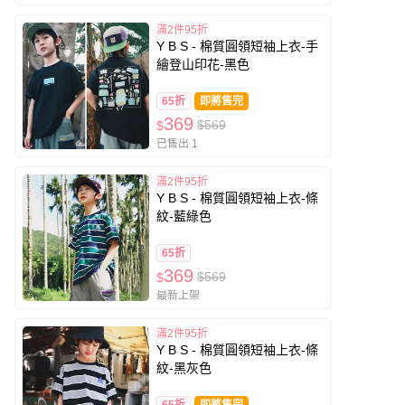
滿2件95折
Y B S - 棉質圓領短袖上衣-手
繪登山印花-黑色
65折
即將售完
369
$569
$
已售出 1
滿2件95折
Y B S - 棉質圓領短袖上衣-條
紋-藍綠色
65折
369
$569
$
最新上架
滿2件95折
Y B S - 棉質圓領短袖上衣-條
紋-黑灰色