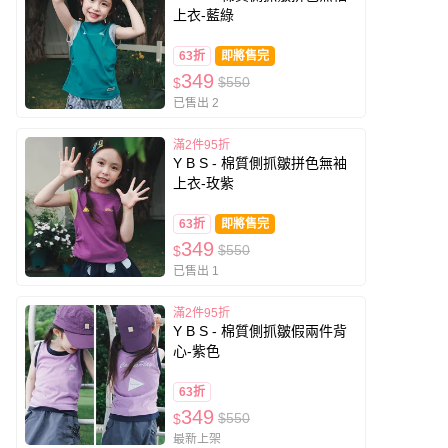
上衣-藍綠
63折
即將售完
349
$550
$
已售出 2
滿2件95折
Y B S - 棉質側抓皺拼色無袖
上衣-玫紫
63折
即將售完
349
$550
$
已售出 1
滿2件95折
Y B S - 棉質側抓皺假兩件背
心-紫色
63折
349
$550
$
最新上架