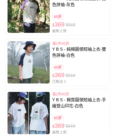
色拼袖-灰色
65折
369
$569
$
最新上架
滿2件95折
Y B S - 純棉圓領短袖上衣-雙
色拼袖-白色
65折
369
$569
$
已售出 1
滿2件95折
Y B S - 棉質圓領短袖上衣-手
繪登山印花-白色
65折
369
$569
$
最新上架