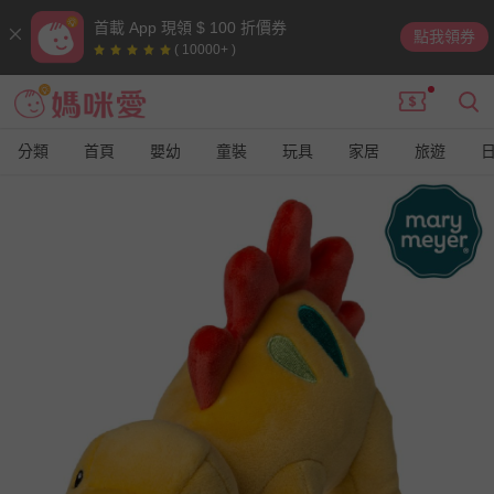
首載 App 現領 $ 100 折價券
點我領券
( 10000+ )
分類
首頁
嬰幼
童裝
玩具
家居
旅遊