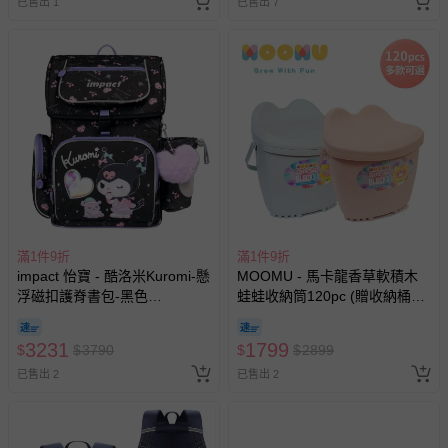
已售出 1
袋）
已售出 7
滿1件9折
滿1件9折
impact 怡寶 - 酷洛米Kuromi-懸
MOOMU - 馬卡龍香草軟積木
浮磁扣護脊書包-黑色
蛙蛙收納筒120pc (贈收納桶
IMKU7061BK | 身高120-
+角色立體場景紙卡)
140cm以上適用 | 精選好禮兩
3231
1799
$
$
3790
$
$
2899
件組（午餐袋、三角筆袋）
已售出 2
已售出 2