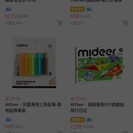
客製化商品（例如客製生日書、姓名貼等）。
即將售完
報紙、期刊或雜誌（惟書籍如經拆封、使用，則酌收整
179
86
$
$
299
$
$
120
新費用）。
已售出 3052
已售出 6
經消費者拆封之影音商品或電腦軟體（例如 DVD、CD
等）。
非以有形媒介提供之數位內容或一經提供即為完成之線
上服務，經消費者事先同意始提供（例如線上課程、遊
戲或活動點數等）。
已拆封之以下類型商品：
-個人衛生用品（例如尿布、貼身衣物、泳裝、襪子、地
墊、寢具類等）。
-新生兒親膚衣物（嬰幼兒包巾與背巾、包屁衣、學習
褲、紗布衣等）。
-接觸性孕哺產品（奶嘴、奶瓶、擠乳器、哺乳衣、托腹
滿1件9折
滿1件9折
MiDeer - 兒童專用三角鉛筆-兩
帶束縛衣、餐搖椅等）。
MiDeer - 摺紙藝術DIY遊戲組-
用延伸筆套
飛行日記
-其他原廠盒裝商品封口處已貼上「不可拆封」，或具警
示字句等說明貼紙、封條者。
即將售完
49
105
$
$
60
國際航空、客運、訂房等服務。
$
$
130