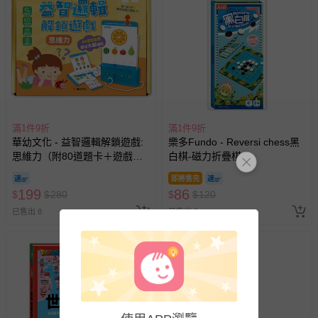
會主動以簡訊及mail通知訂單取消事宜，並將提供適當補
償。
滿1件9折
滿1件9折
華幼文化 - 益智邏輯解鎖遊戲:
樂多Fundo - Reversi chess黑
思維力（附80道題卡＋遊戲鑰
白棋-磁力折疊棋
匙）
即將售完
199
86
$
$
280
$
$
120
已售出 8
已售出 5