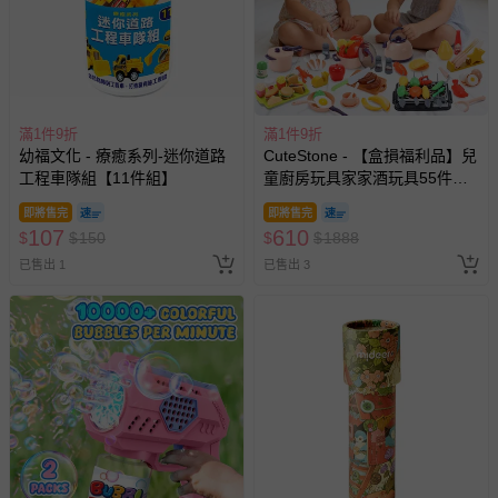
滿1件9折
滿1件9折
幼福文化 - 療癒系列-迷你道路
CuteStone - 【盒損福利品】兒
工程車隊組【11件組】
童廚房玩具家家酒玩具55件組
(仿真廚具/BBQ烤肉架/切切樂/
即將售完
即將售完
生日禮物/兒童節/交換禮物)
107
610
$
$
150
$
$
1888
已售出 1
已售出 3