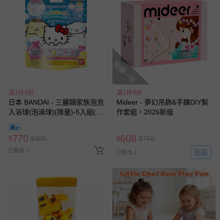
搶購一空
滿1件9折
滿1件9折
日本 BANDAI - 三麗鷗家族泡泡
Mideer - 夢幻吊飾&手鍊DIY製
入浴球(泡澡球)(限量)-5入組(隨
作套組，2026新版
機出貨)
770
608
$
$
900
$
$
750
已售出 1
追蹤
已售出 1