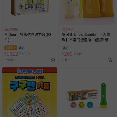
滿1件9折
滿1件9折
MiDeer - 多彩透光磁力片(90
安可堡 Uncle Bubble - 【人氣
片)
款】不灑的泡泡瓶-白熊(新紙盒
包裝)
即將售完
1312
269
$
$
1620
$
$
349
已售出 1
已售出 15