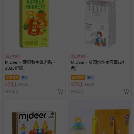
滿1件9折
滿1件9折
MiDeer - 蔬果數字磁力貼，
MiDeer - 雙頭水性麥可筆(24
2025新版
色)
即將售完
即將售完
211
551
$
$
260
$
$
680
已售出 3
已售出 2