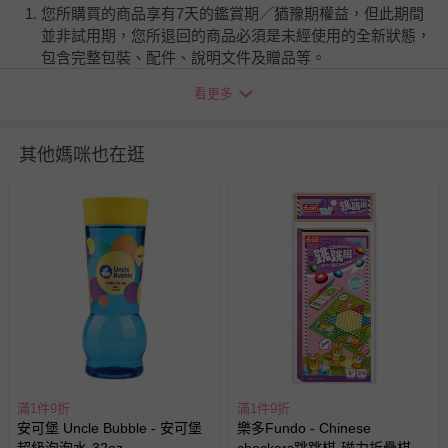
您所購買的商品享有7天的鑑賞期／猶豫期權益，但此期間
並非試用期，您所退回的商品必須是未經使用的全新狀態，
包含完整包裝、配件、說明文件及贈品等。
看更多
如需退換貨，請於收到商品7天（含例假日內提出），如為
瑕疵退換貨所產生的運費，將由媽咪愛負責處理，若非瑕疵
退貨，您可至『查詢訂單』>『已出貨』中查詢該筆訂單，
其他媽咪也在逛
並點選『我要退貨』即可進行申請。若有相關退貨問題，請
至媽咪愛
LINE@客服ID: @mamilove
我們將依序為您處理
與服務，謝謝。
針對滿件折/滿額贈…等活動，如因部份退貨，而該訂單保
留商品未達活動門檻，將以原價計算，活動贈品亦需一併退
回。
部分商品依據消費者保護法的規定，不適用七天鑑賞期/猶
豫期範圍：
易於腐敗、保存期限較短或解約時即將逾期（例如生鮮
滿1件9折
滿1件9折
安可堡 Uncle Bubble - 安可堡
樂多Fundo - Chinese
商品、食品等）。
超級泡泡水-32oz
checkers跳跳棋-磁力折疊棋