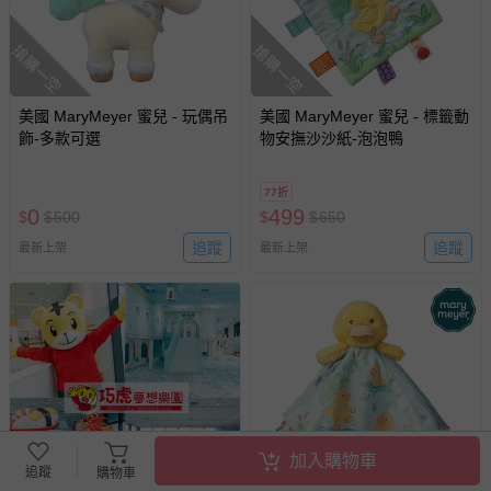
搶購一空
搶購一空
美國 MaryMeyer 蜜兒 - 玩偶吊
美國 MaryMeyer 蜜兒 - 標籤動
飾-多款可選
物安撫沙沙紙-泡泡鴨
77折
0
499
$
$
500
$
$
650
追蹤
追蹤
最新上架
最新上架
加入購物車
搶購一空
追蹤
購物車