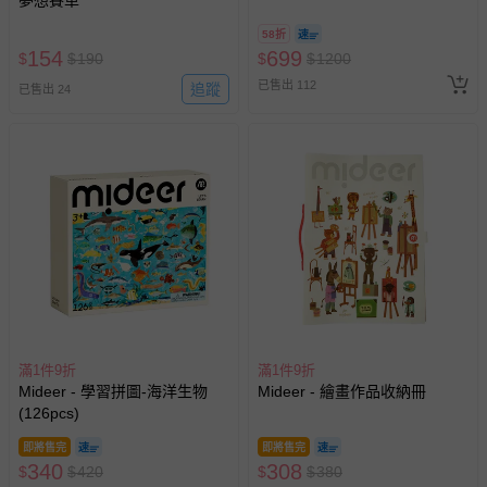
A11 】2026/7/10-8/30 (電子票
券，於展期現場憑訂單編號兌
58折
換，依現場梯次安排入場，逾
154
699
$
$
190
$
$
1200
期作廢) (兒童票(2歲以上)贈一
已售出 112
追蹤
名陪伴成人)
已售出 24
滿1件9折
滿1件9折
Mideer - 學習拼圖-海洋生物
Mideer - 繪畫作品收納冊
(126pcs)
即將售完
即將售完
340
308
$
$
420
$
$
380