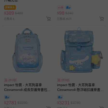
包-300ml
即將售完
41折
389
98
$
$
480
$
$
240
已售出 4
已售出 4575
滿1件9折
滿1件9折
impact 怡寶 - 大耳狗喜拿
impact 怡寶 - 大耳狗喜拿
Cinnamoroll-成長型護脊書包-
Cinnamoroll-懸浮磁扣護脊書
淺藍 IMCM302LB | 身高120-
包-粉藍 IMCM7062LB | 身高
140cm以上適用 | 精選好禮兩
120-140cm以上適用 | 精選好
2781
3231
$
$
3290
$
$
3790
件組（午餐袋、三角筆袋）
禮兩件組（午餐袋、三角筆