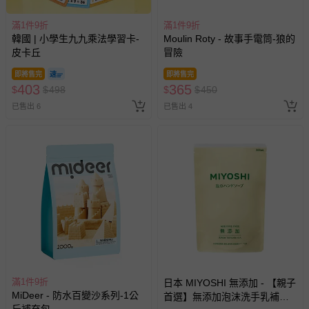
滿1件9折
滿1件9折
韓國 | 小學生九九乘法學習卡-
Moulin Roty - 故事手電筒-狼的
皮卡丘
冒險
即將售完
即將售完
403
365
$
$
498
$
$
450
已售出 6
已售出 4
滿1件9折
日本 MIYOSHI 無添加 - 【親子
MiDeer - 防水百變沙系列-1公
首選】無添加泡沫洗手乳補充
斤補充包