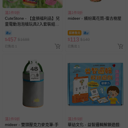
滿1件9折
滿1件9折
CuteStone - 【盒損福利品】兒
mideer - 繽紛萬花筒-復古樹屋
童電動泡泡槍玩具2入套裝組
(火箭筒氣泡/防漏水設計/生日
即將售完
禮物/兒童節/交換禮物)
457
113
$
$
1688
$
$
140
已售出 1
已售出 1
滿1件9折
滿1件9折
mideer - 雙頭壓克力麥克筆-手
華幼文化 - 益智邏輯解鎖遊戲: