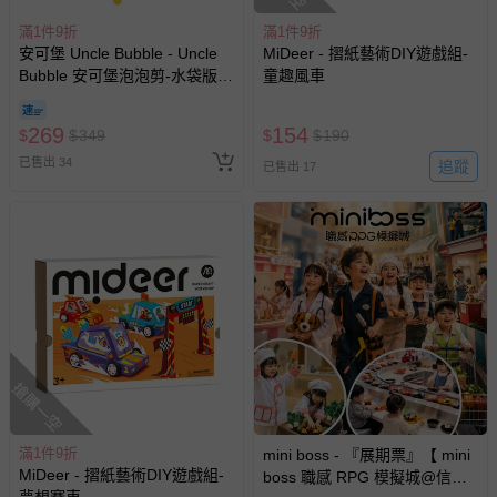
滿1件9折
滿1件9折
安可堡 Uncle Bubble - Uncle
MiDeer - 摺紙藝術DIY遊戲組-
Bubble 安可堡泡泡剪-水袋版
童趣風車
(中)- GIANT 系列
269
154
$
$
349
$
$
190
已售出 34
追蹤
已售出 17
搶購一空
滿1件9折
mini boss - 『展期票』【 mini
MiDeer - 摺紙藝術DIY遊戲組-
boss 職感 RPG 模擬城@信義
夢想賽車