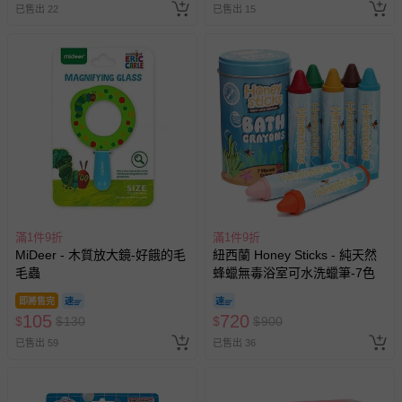
已售出 22
已售出 15
滿1件9折
滿1件9折
MiDeer - 木質放大鏡-好餓的毛
紐西蘭 Honey Sticks - 純天然
毛蟲
蜂蠟無毒浴室可水洗蠟筆-7色
即將售完
105
720
$
$
130
$
$
900
已售出 59
已售出 36