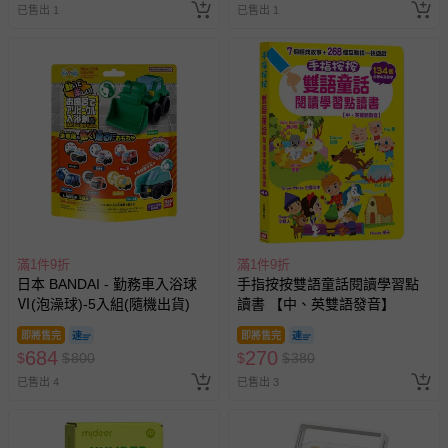
已售出 1
已售出 1
滿1件9折
滿1件9折
日本 BANDAI - 勤務車入浴球
手指按按雙語童話閱讀學習點
Ⅵ(泡澡球)-5入組(隨機出貨)
讀書 【中、英雙語發音】
即將售完
即將售完
684
270
$
$
800
$
$
380
已售出 4
已售出 3