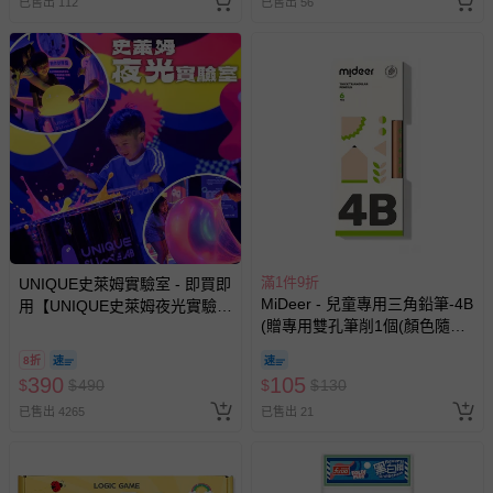
已售出 112
已售出 56
相關的退換貨辦理流程，可詳見：
退換貨 & 退款問題
其他常見問題：
運送服務：目前提供的運送僅限台灣本島。如您位於離島地
區，可能會無法配送，或須依據商品需加收離島運費。廠商
亦保留出貨與否的權利。離島、偏遠地區、樓層親送等加價
費用，可能會另需加收。
商品實際的配達日期，可於訂單個人資料內的查詢訂單內，
已出貨通知之訊息為主。
滿1件9折
UNIQUE史萊姆實驗室 - 即買即
如您收到商品，請依正常流程檢查是否完好，若商品遇瑕疵
MiDeer - 兒童專用三角鉛筆-4B
用【UNIQUE史萊姆夜光實驗室
情形，您可申請更換新品或退貨，請見：
退貨的辦理流程
。
(贈專用雙孔筆削1個(顏色隨
@ 台北科教館 】2026/6/11-
機))
若您對於會員帳號、商品訂購與資訊、購物流程、付款方
8/30 (電子票券，於展期現場憑
8折
訂單編號兌換，逾期作廢) (大
式、折價券與購物金的使用、退貨及商品運送方式等有疑
390
105
$
$
490
$
$
130
人小孩均一價(3歲以上需購票))
問，你可詳見：
媽咪愛客服中心
。
已售出 4265
已售出 21
預購商品：預購為海外同步代購，遇缺貨即會通知媽咪並協
助取消退款事宜。
商品如因「價格、組合」等錯誤原因，導致無法安排出貨，