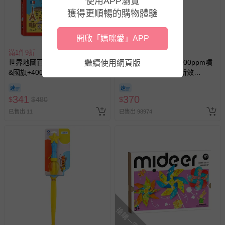
使用APP瀏覽
獲得更順暢的購物體驗
開啟「媽咪愛」APP
滿1件9折
滿1500元贈好禮
世界地圖百科*新版*(200個國家
病毒崩 VirusBom - 100ppm噴
繼續使用網頁版
&國旗+4000個雙語單字)-
劑隨身瓶-公司貨/最新效
FOOD超人
期-100ml
341
370
$
$
480
$
已售出 11
已售出 98974
搶購一空