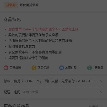
折價券
可使用折價券
商品特色
國泰世華 Cube 卡切換童樂匯享 5% 回饋無上限
柔軟的玩偶陪伴寶寶並給予安全感
活潑鮮豔的配色，及刺繡的眼睛和五官細節
吸引寶寶的注意力
安全柔軟布料，不傷害寶寶柔嫩肌膚
讓寶寶輕鬆訓練小手的肌肉
口碑嚴選
正品保證
加密付款
7天鑑賞
付款
信用卡・LINE Pay・街口支付・先享後付・ATM・iPASS MONEY
配送
宅配
滿$999免運
更多推薦商品
看更多