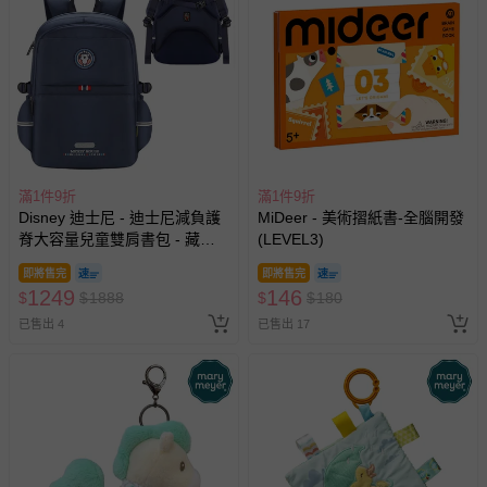
滿1件9折
滿1件9折
Disney 迪士尼 - 迪士尼減負護
MiDeer - 美術摺紙書-全腦開發
脊大容量兒童雙肩書包 - 藏青
(LEVEL3)
色 SM81300BE
即將售完
即將售完
1249
146
$
$
1888
$
$
180
已售出 4
已售出 17