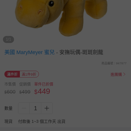
1/1
美國 MaryMeyer 蜜兒
-
安撫玩偶-斑斑劍龍
商品編號：947877
進團購
滿件折
滿1件9折
市售價
促銷價
單件已折價
449
$
600
499
$
$
1
數量
現貨
付款後 1~3 個工作天 出貨