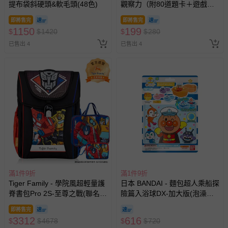
提布袋斜硬頭&軟毛頭(48色)
觀察力（附80道題卡＋遊戲鑰
匙）
即將售完
即將售完
1150
199
$
$
1420
$
$
280
已售出 4
已售出 4
滿1件9折
滿1件9折
Tiger Family - 學院風超輕量護
日本 BANDAI - 麵包超人乘船探
脊書包Pro 2S-至尊之戰(聯名
險篇入浴球DX-加大版(泡澡球)
款)-(贈品：文具2件(補習袋+零
(限量)-3入組(隨機出貨)
即將售完
錢包)-博派之宇宙決戰)-花色送
3312
616
$
$
4678
$
$
720
完以其他樣式替代 不另行通知