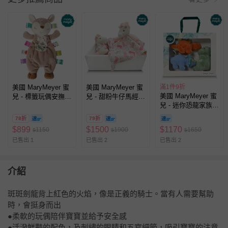
美國 MaryMeyer 蜜
美國 MaryMeyer 蜜
滿1件9折
美國 MaryMeyer 蜜
兒 - 標籤玩偶安撫
兒 - 甜粉牛仔馬經典
兒 - 迷你恐龍家族經
巾-小鹿芙蘿拉
禮盒-柔軟手搖鈴+安
典禮盒-安撫玩偶-暴
撫巾
78折
79折
龍+三角龍+劍龍
$
899
$
1500
$
1170
1150
1900
1650
$
$
$
已售出 1
已售出 2
已售出 2
介紹
斑斑劍龍背上紅色的火焰，像是正義的騎士。當有人需要幫助
時，會挺身而出
●柔軟的玩偶陪伴寶寶並給予安全感
●活潑鮮豔的配色，及刺繡的眼睛和五官細節，吸引寶寶的注意