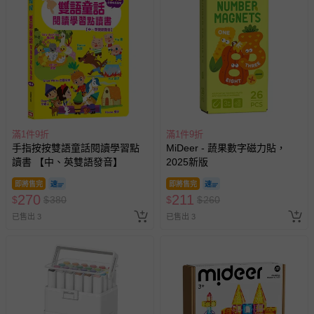
滿1件9折
滿1件9折
手指按按雙語童話閱讀學習點
MiDeer - 蔬果數字磁力貼，
讀書 【中、英雙語發音】
2025新版
即將售完
即將售完
270
211
$
$
380
$
$
260
已售出 3
已售出 3