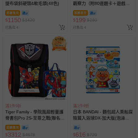
提布袋斜硬頭&軟毛頭(48色)
觀察力（附80道題卡＋遊戲鑰
匙）
即將售完
即將售完
1150
199
$
$
1420
$
$
280
已售出 4
已售出 4
滿1件9折
滿1件9折
Tiger Family - 學院風超輕量護
日本 BANDAI - 麵包超人乘船探
脊書包Pro 2S-至尊之戰(聯名
險篇入浴球DX-加大版(泡澡球)
款)-(贈品：文具2件(補習袋+零
(限量)-3入組(隨機出貨)
即將售完
錢包)-博派之宇宙決戰)-花色送
3312
616
$
$
4678
$
$
720
完以其他樣式替代 不另行通知