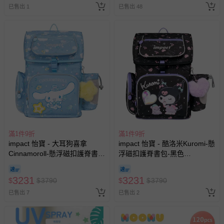
已售出 1
已售出 48
滿1件9折
滿1件9折
impact 怡寶 - 大耳狗喜拿
impact 怡寶 - 酷洛米Kuromi-懸
Cinnamoroll-懸浮磁扣護脊書
浮磁扣護脊書包-黑色
包-粉藍 IMCM7062LB | 身高
IMKU7061BK | 身高120-
120-140cm以上適用 | 精選好
140cm以上適用 | 精選好禮兩
3231
3231
$
$
3790
$
$
3790
禮兩件組（午餐袋、三角筆
件組（午餐袋、三角筆袋）
袋）
已售出 7
已售出 2