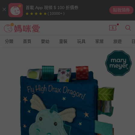
首載 App 現領 $ 100 折價券
點我領券
( 10000+ )
分類
首頁
嬰幼
童裝
玩具
家居
旅遊