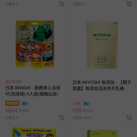
已售出 1
已售出 1
滿1件9折
日本 MIYOSHI 無添加 - 【親子
日本 BANDAI - 勤務車入浴球
首選】無添加泡沫洗手乳補充
Ⅵ(泡澡球)-5入組(隨機出貨)
包-300ml
即將售完
41折
684
98
$
$
800
$
$
240
已售出 4
已售出 4575