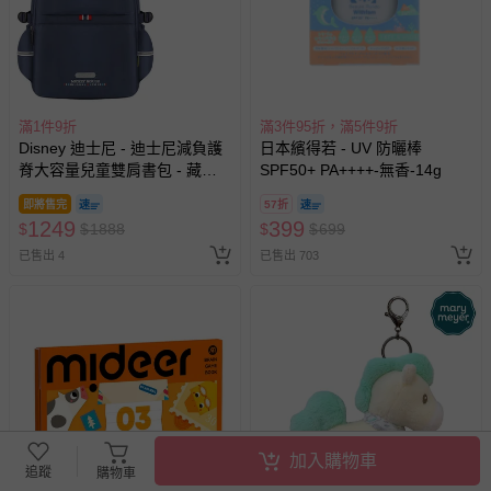
滿1件9折
滿3件95折，滿5件9折
Disney 迪士尼 - 迪士尼減負護
日本繽得若 - UV 防曬棒
脊大容量兒童雙肩書包 - 藏青
SPF50+ PA++++-無香-14g
色 SM81300BE
即將售完
57折
1249
399
$
$
1888
$
$
699
已售出 4
已售出 703
加入購物車
搶購一空
追蹤
購物車