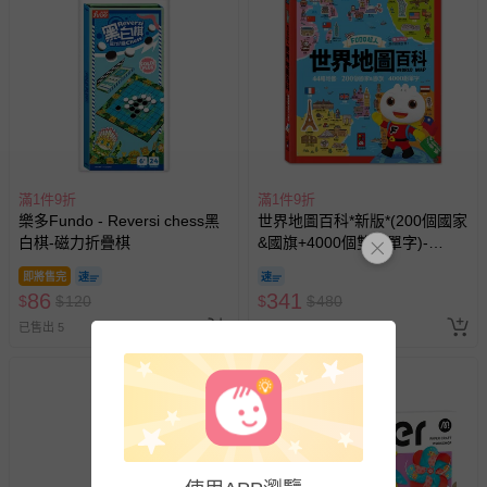
會主動以簡訊及mail通知訂單取消事宜，並將提供適當補
償。
滿1件9折
滿1件9折
樂多Fundo - Reversi chess黑
世界地圖百科*新版*(200個國家
白棋-磁力折疊棋
&國旗+4000個雙語單字)-
FOOD超人
即將售完
86
341
$
$
120
$
$
480
已售出 5
已售出 11