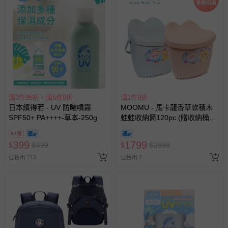
滿3件95折，滿5件9折
滿1件9折
日本繽得若 - UV 防曬噴霧
MOOMU - 馬卡龍香草軟積木
SPF50+ PA++++-草本-250g
蛙蛙收納筒120pc (贈收納桶
+角色立體場景紙卡)
57折
399
1799
$
$
699
$
$
2899
已售出 713
已售出 2