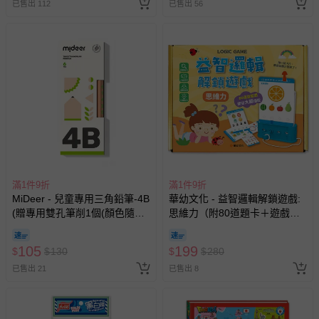
已售出 112
已售出 56
相關的退換貨辦理流程，可詳見：
退換貨 & 退款問題
其他常見問題：
運送服務：目前提供的運送僅限台灣本島。如您位於離島地
區，可能會無法配送，或須依據商品需加收離島運費。廠商
亦保留出貨與否的權利。離島、偏遠地區、樓層親送等加價
費用，可能會另需加收。
商品實際的配達日期，可於訂單個人資料內的查詢訂單內，
已出貨通知之訊息為主。
滿1件9折
滿1件9折
如您收到商品，請依正常流程檢查是否完好，若商品遇瑕疵
MiDeer - 兒童專用三角鉛筆-4B
華幼文化 - 益智邏輯解鎖遊戲:
情形，您可申請更換新品或退貨，請見：
退貨的辦理流程
。
(贈專用雙孔筆削1個(顏色隨
思維力（附80道題卡＋遊戲鑰
機))
匙）
若您對於會員帳號、商品訂購與資訊、購物流程、付款方
式、折價券與購物金的使用、退貨及商品運送方式等有疑
105
199
$
$
130
$
$
280
問，你可詳見：
媽咪愛客服中心
。
已售出 21
已售出 8
預購商品：預購為海外同步代購，遇缺貨即會通知媽咪並協
助取消退款事宜。
商品如因「價格、組合」等錯誤原因，導致無法安排出貨，