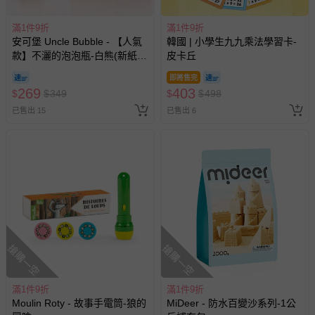
滿1件9折
滿1件9折
安可堡 Uncle Bubble - 【人氣
韓國 | 小學生九九乘法學習卡-
款】不灑的泡泡瓶-白熊(新紙盒
皮卡丘
包裝)
即將售完
269
403
$
$
349
$
$
498
已售出 15
已售出 6
搶購一空
搶購一空
滿1件9折
滿1件9折
Moulin Roty - 故事手電筒-狼的
MiDeer - 防水百變沙系列-1公