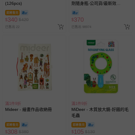
(126pcs)
劑隨身瓶-公司貨/最新效
期-100ml
即將售完
340
370
$
$
420
$
已售出 22
已售出 98974
滿1件9折
滿1件9折
Mideer - 繪畫作品收納冊
MiDeer - 木質放大鏡-好餓的毛
毛蟲
即將售完
即將售完
308
105
$
$
380
$
$
130