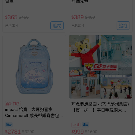
冒險
斤補充包
365
389
$
$
450
$
$
480
追蹤
追蹤
已售出 4
已售出 4
滿1件9折
巧虎夢想樂園 - (巧虎夢想樂園)
impact 怡寶 - 大耳狗喜拿
【買一送一】平日暢玩兩大一
Cinnamoroll-成長型護脊書包-
小套票 (正券為電子票券現場兌
淺藍 IMCM302LB | 身高120-
換，贈送券現場領取)-效期至
62折
140cm以上適用 | 精選好禮兩
2026/10/16 正券逾期視同現金
2781
999
$
$
3290
$
$
1600
件組（午餐袋、三角筆袋）
券使用