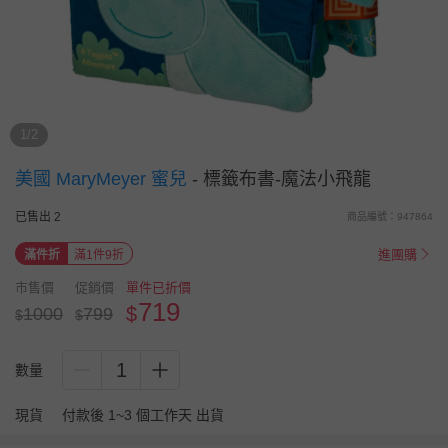
1/2
美國 MaryMeyer 蜜兒
-
標籤布書-魔法小飛龍
已售出 2
商品編號：947864
進團購
滿件折
滿1件9折
市售價
促銷價
單件已折價
719
$
1000
799
$
$
1
數量
現貨
付款後 1~3 個工作天 出貨