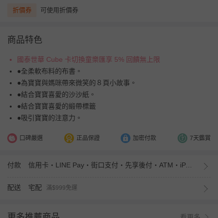
折價券
可使用折價券
商品特色
國泰世華 Cube 卡切換童樂匯享 5% 回饋無上限
●全柔軟布料的布書。
●為寶寶與媽咪帶來微笑的８頁小故事。
●結合寶寶喜愛的沙沙紙。
●結合寶寶喜愛的緞帶標籤
●吸引寶寶的注意力。
口碑嚴選
正品保證
加密付款
7天鑑賞
付款
信用卡・LINE Pay・街口支付・先享後付・ATM・iPASS MONEY
配送
宅配
滿$999免運
更多推薦商品
看更多