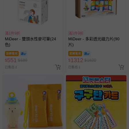
滿1件9折
滿1件9折
MiDeer - 雙頭水性麥可筆(24
MiDeer - 多彩透光磁力片(90
色)
片)
即將售完
即將售完
551
1312
$
$
680
$
$
1620
已售出 2
已售出 1