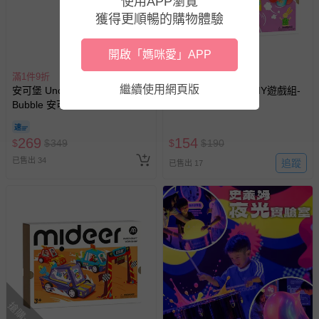
使用APP瀏覽
獲得更順暢的購物體驗
搶購一空
開啟「媽咪愛」APP
滿1件9折
滿1件9折
繼續使用網頁版
安可堡 Uncle Bubble - Uncle
MiDeer - 摺紙藝術DIY遊戲組-
Bubble 安可堡泡泡剪-水袋版
童趣風車
(中)- GIANT 系列
269
154
$
$
349
$
$
190
已售出 34
追蹤
已售出 17
搶購一空