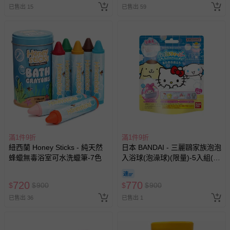
已售出 15
已售出 59
滿1件9折
滿1件9折
紐西蘭 Honey Sticks - 純天然
日本 BANDAI - 三麗鷗家族泡泡
蜂蠟無毒浴室可水洗蠟筆-7色
入浴球(泡澡球)(限量)-5入組(隨
機出貨)
720
770
$
$
900
$
$
900
已售出 36
已售出 1