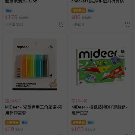
超級泡泡水-32oz
checkers跳跳棋-磁力折疊棋
客製化商品（例如客製生日書、姓名貼等）。
即將售完
報紙、期刊或雜誌（惟書籍如經拆封、使用，則酌收整
179
86
$
$
299
$
$
120
新費用）。
已售出 3052
已售出 6
經消費者拆封之影音商品或電腦軟體（例如 DVD、CD
等）。
非以有形媒介提供之數位內容或一經提供即為完成之線
上服務，經消費者事先同意始提供（例如線上課程、遊
戲或活動點數等）。
已拆封之以下類型商品：
-個人衛生用品（例如尿布、貼身衣物、泳裝、襪子、地
墊、寢具類等）。
-新生兒親膚衣物（嬰幼兒包巾與背巾、包屁衣、學習
褲、紗布衣等）。
-接觸性孕哺產品（奶嘴、奶瓶、擠乳器、哺乳衣、托腹
滿1件9折
滿1件9折
MiDeer - 兒童專用三角鉛筆-兩
帶束縛衣、餐搖椅等）。
MiDeer - 摺紙藝術DIY遊戲組-
用延伸筆套
飛行日記
-其他原廠盒裝商品封口處已貼上「不可拆封」，或具警
示字句等說明貼紙、封條者。
即將售完
即將售完
49
105
$
$
60
國際航空、客運、訂房等服務。
$
$
130