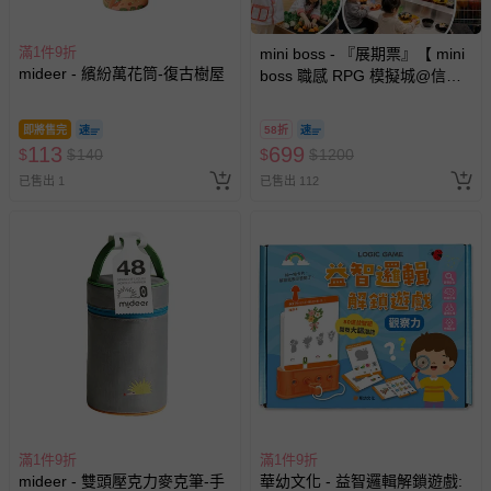
滿1件9折
mini boss - 『展期票』【 mini
mideer - 繽紛萬花筒-復古樹屋
boss 職感 RPG 模擬城@信義
A11 】2026/7/10-8/30 (電子票
券，於展期現場憑訂單編號兌
即將售完
58折
換，依現場梯次安排入場，逾
113
699
$
$
140
$
$
1200
期作廢) (兒童票(2歲以上)贈一
已售出 1
已售出 112
名陪伴成人)
滿1件9折
滿1件9折
mideer - 雙頭壓克力麥克筆-手
華幼文化 - 益智邏輯解鎖遊戲: