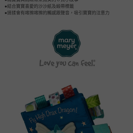
●結合寶寶喜愛的沙沙紙及緞帶標籤
●搓揉會有喀擦喀擦的觸感跟聲音，吸引寶寶的注意力