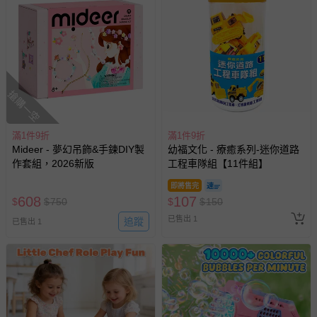
搶購一空
滿1件9折
滿1件9折
Mideer - 夢幻吊飾&手鍊DIY製
幼福文化 - 療癒系列-迷你道路
作套組，2026新版
工程車隊組【11件組】
即將售完
608
107
$
$
750
$
$
150
已售出 1
追蹤
已售出 1