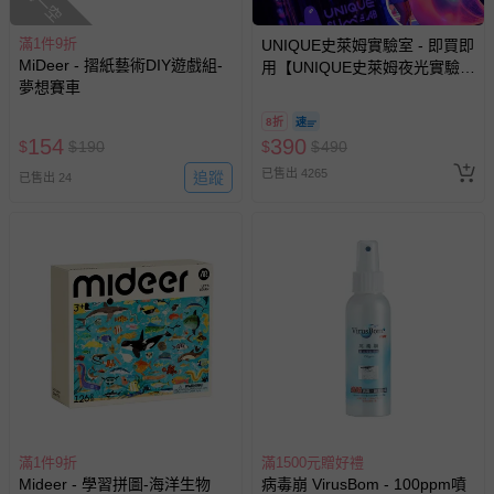
滿1件9折
UNIQUE史萊姆實驗室 - 即買即
MiDeer - 摺紙藝術DIY遊戲組-
用【UNIQUE史萊姆夜光實驗室
夢想賽車
@ 台北科教館 】2026/6/11-
8/30 (電子票券，於展期現場憑
8折
訂單編號兌換，逾期作廢) (大
154
390
$
$
190
$
$
490
人小孩均一價(3歲以上需購票))
已售出 4265
追蹤
已售出 24
滿1件9折
滿1500元贈好禮
Mideer - 學習拼圖-海洋生物
病毒崩 VirusBom - 100ppm噴