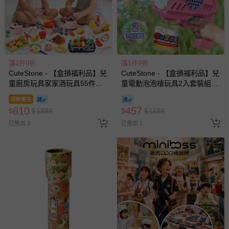
滿1件9折
滿1件9折
CuteStone - 【盒損福利品】兒
CuteStone - 【盒損福利品】兒
童廚房玩具家家酒玩具55件組
童電動泡泡槍玩具2入套裝組
(仿真廚具/BBQ烤肉架/切切樂/
(火箭筒氣泡/防漏水設計/生日
即將售完
生日禮物/兒童節/交換禮物)
禮物/兒童節/交換禮物)
610
457
$
$
1888
$
$
1688
已售出 3
已售出 1