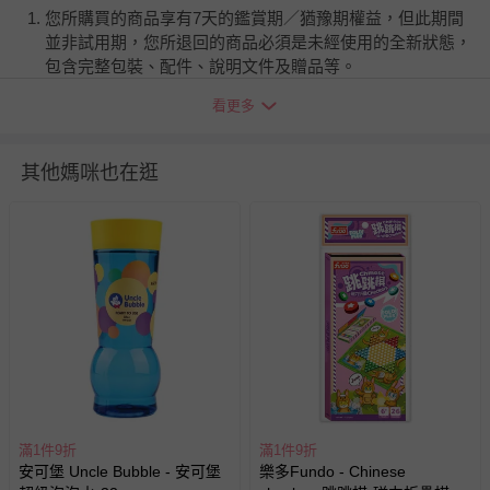
您所購買的商品享有7天的鑑賞期／猶豫期權益，但此期間
並非試用期，您所退回的商品必須是未經使用的全新狀態，
包含完整包裝、配件、說明文件及贈品等。
看更多
如需退換貨，請於收到商品7天（含例假日內提出），如為
瑕疵退換貨所產生的運費，將由媽咪愛負責處理，若非瑕疵
退貨，您可至『查詢訂單』>『已出貨』中查詢該筆訂單，
其他媽咪也在逛
並點選『我要退貨』即可進行申請。若有相關退貨問題，請
至媽咪愛
LINE@客服ID: @mamilove
我們將依序為您處理
與服務，謝謝。
針對滿件折/滿額贈…等活動，如因部份退貨，而該訂單保
留商品未達活動門檻，將以原價計算，活動贈品亦需一併退
回。
部分商品依據消費者保護法的規定，不適用七天鑑賞期/猶
豫期範圍：
易於腐敗、保存期限較短或解約時即將逾期（例如生鮮
滿1件9折
滿1件9折
安可堡 Uncle Bubble - 安可堡
樂多Fundo - Chinese
商品、食品等）。