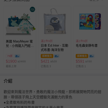
美國 MaryMeyer 蜜
滿1件9折
滿1件9折
日本 Ed.Inter - 互動
毛毛蟲安靜布書
兒 - 小飛龍入門經典
式布書-海洋生物
禮盒-標籤親膚安撫
巾+布書
79折
即將售完
即將售完
$
1900
$
421
$
591
2400
520
730
$
$
$
最新上架
已售出 3
已售出 1
介紹
歡迎來到魔法世界，勇敢的魔法小飛龍，即將展開牠閃亮的翅
膀，帶領孩子飛上天空體驗充滿魅力的景色
●全柔軟布料的布書
●為寶寶與媽咪帶來微笑的８頁小故事