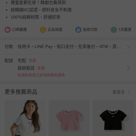
連童星都在穿！韓劇也看得到
經韓國KC認證，原料安全不刺激
100％純棉材質，舒適好穿
口碑嚴選
正品保證
加密付款
7天鑑賞
付款
信用卡・LINE Pay・街口支付・先享後付・ATM・貨到付款・iPASS MONEY
配送
宅配
免運
超商取貨
免運
註冊新會員立即領首購免運券
更多推薦商品
看更多