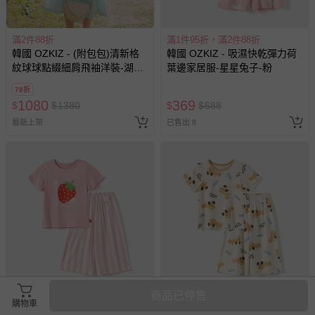
滿2件88折
滿1件95折，滿2件88折
韓國 OZKIZ - (附包包)清新格
韓國 OZKIZ - 吸濕快乾彈力荷
紋球球點綴細肩飛袖洋裝-湖水
葉邊家居服-星星兔子-粉
綠
78折
1080
369
$
$
1380
$
$
688
最新上架
已售出 8
商品已停售
滿1件95折，滿2件88折
滿1件95折，滿2件88折
購物車
韓國 OZKIZ - 吸濕快乾彈力短
韓國 OZKIZ - 吸濕快乾彈力短