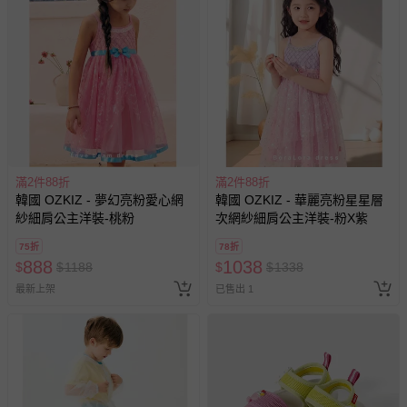
滿2件88折
滿2件88折
韓國 OZKIZ - 夢幻亮粉愛心網
韓國 OZKIZ - 華麗亮粉星星層
紗細肩公主洋裝-桃粉
次網紗細肩公主洋裝-粉X紫
75折
78折
888
1038
$
$
1188
$
$
1338
最新上架
已售出 1