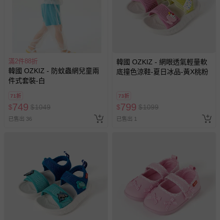
滿2件88折
韓國 OZKIZ - 網眼透氣輕量軟
韓國 OZKIZ - 防蚊蟲網兒童兩
底撞色涼鞋-夏日冰品-黃X桃粉
件式套裝-白
71折
73折
749
799
$
$
1049
$
$
1099
已售出 36
已售出 1