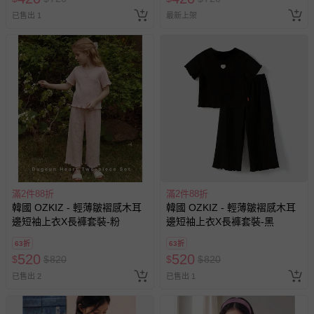
已售出 1
最新上架
滿2件88折
滿2件88折
韓國 OZKIZ - 輕薄皺褶感木耳
韓國 OZKIZ - 輕薄皺褶感木耳
邊短袖上衣X長褲套裝-粉
邊短袖上衣X長褲套裝-黑
63折
63折
520
520
$
$
820
$
$
820
已售出 2
已售出 1