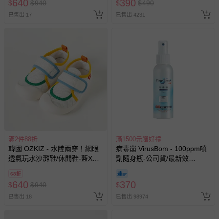
640
390
$
$
940
$
$
490
人小孩均一價(3歲以上需購票))
與服務，謝謝。
已售出 17
已售出 4231
針對滿件折/滿額贈…等活動，如因部份退貨，而該訂單保
留商品未達活動門檻，將以原價計算，活動贈品亦需一併退
回。
部分商品依據消費者保護法的規定，不適用七天鑑賞期/猶
豫期範圍：
易於腐敗、保存期限較短或解約時即將逾期（例如生鮮
商品、食品等）。
客製化商品（例如客製生日書、姓名貼等）。
滿2件88折
滿1500元贈好禮
報紙、期刊或雜誌（惟書籍如經拆封、使用，則酌收整
韓國 OZKIZ - 水陸兩穿！網眼
病毒崩 VirusBom - 100ppm噴
新費用）。
透氣玩水沙灘鞋/休閒鞋-藍X綠
劑隨身瓶-公司貨/最新效
經消費者拆封之影音商品或電腦軟體（例如 DVD、CD
X黃
期-100ml
68折
等）。
640
370
$
$
940
$
非以有形媒介提供之數位內容或一經提供即為完成之線
已售出 18
已售出 98974
上服務，經消費者事先同意始提供（例如線上課程、遊
戲或活動點數等）。