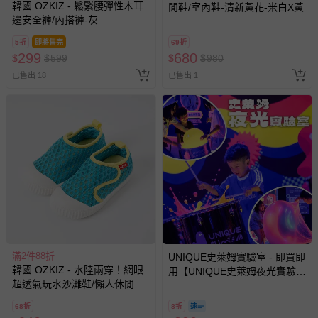
韓國 OZKIZ - 鬆緊腰彈性木耳
閒鞋/室內鞋-清新黃花-米白X黃
標註不可機洗或乾洗，請勿機洗、乾洗）
邊安全褲/內搭褲-灰
7. 請勿使用漂白劑、螢光增白劑及衣物柔軟劑，以免破壞布料
或導致掉色。
5折
即將售完
69折
299
680
8. 洗滌後立刻晾乾，勿使用烘衣機。過分烘乾可能會破壞織物
$
$
599
$
$
980
纖維、導致衣物收縮。如有熨燙需求，請低溫熨燙。
已售出 18
已售出 1
9. 每件商品於拍攝時均力求忠實呈現，但因每台電腦、手機或
平板等設備之螢幕亮度、解析度不同，可能會有些許色差，謝
謝媽咪爸比們的體諒。
退換貨須知
您所購買的商品享有7天的鑑賞期／猶豫期權益，但此期間
並非試用期，您所退回的商品必須是未經使用的全新狀態，
包含完整包裝、配件、說明文件及贈品等。
如需退換貨，請於收到商品7天（含例假日內提出），如為
滿2件88折
UNIQUE史萊姆實驗室 - 即買即
瑕疵退換貨所產生的運費，將由媽咪愛負責處理，若非瑕疵
韓國 OZKIZ - 水陸兩穿！網眼
用【UNIQUE史萊姆夜光實驗室
退貨，您可至『查詢訂單』>『已出貨』中查詢該筆訂單，
超透氣玩水沙灘鞋/懶人休閒鞋-
@ 台北科教館 】2026/6/11-
並點選『我要退貨』即可進行申請。若有相關退貨問題，請
藍綠
8/30 (電子票券，於展期現場憑
68折
8折
至媽咪愛
LINE@客服ID: @mamilove
我們將依序為您處理
訂單編號兌換，逾期作廢) (大