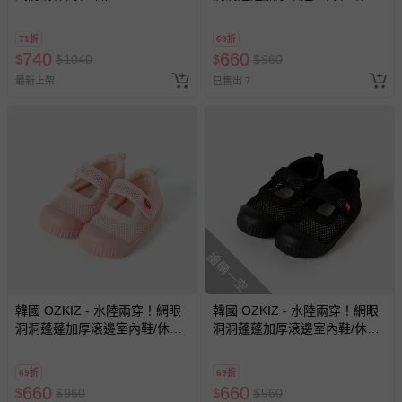
鞋-白
71折
69折
740
660
$
$
1040
$
$
960
最新上架
已售出 7
搶購一空
韓國 OZKIZ - 水陸兩穿！網眼
韓國 OZKIZ - 水陸兩穿！網眼
洞洞蓬蓬加厚滾邊室內鞋/休閒
洞洞蓬蓬加厚滾邊室內鞋/休閒
鞋-粉
鞋-黑
69折
69折
660
660
$
$
960
$
$
960