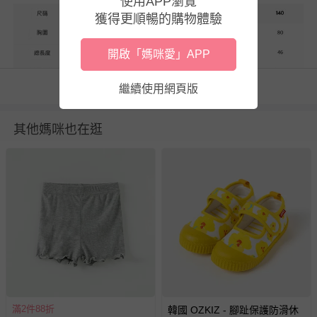
使用APP瀏覽
獲得更順暢的購物體驗
開啟「媽咪愛」APP
看更多
繼續使用網頁版
貼心小叮嚀
其他媽咪也在逛
1. 尺寸表單位皆為公分(cm)，實際尺寸會因布料彈性、水洗、
測量起訖點等因素略有誤差。
2. 平均尺寸表乃參考平均值制定，每位孩童成長速度略有不
同，請參考孩子實際體型、現有衣物尺寸等實際測量結果進行
選購。
3. 第一次穿之前，建議單獨手洗。
4. 建議以冷水洗滌，並遵循衣物上洗標指示，以免造成移染或
掉色。
5. 深淺色請分開洗滌，避免造成互相移染。請使用中性洗劑。
浸泡時間不宜過長。
6. 衣物若含圖案、印花等設計均建議手洗；如需機洗，請務必
滿2件88折
韓國 OZKIZ - 腳趾保護防滑休
將衣服翻面放入洗衣網、再放洗衣機，以免刮損圖樣。（若有