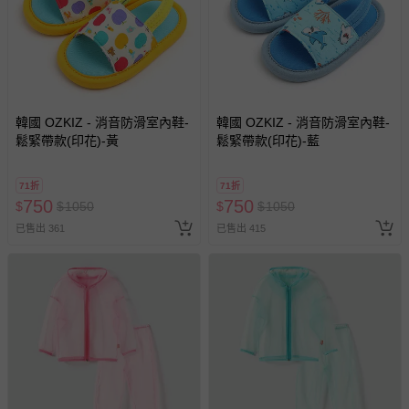
商品實際的配達日期，可於訂單個人資料內的查詢訂單內，
已出貨通知之訊息為主。
如您收到商品，請依正常流程檢查是否完好，若商品遇瑕疵
情形，您可申請更換新品或退貨，請見：
退貨的辦理流程
。
若您對於會員帳號、商品訂購與資訊、購物流程、付款方
韓國 OZKIZ - 消音防滑室內鞋-
韓國 OZKIZ - 消音防滑室內鞋-
式、折價券與購物金的使用、退貨及商品運送方式等有疑
鬆緊帶款(印花)-黃
鬆緊帶款(印花)-藍
問，你可詳見：
媽咪愛客服中心
。
預購商品：預購為海外同步代購，遇缺貨即會通知媽咪並協
71折
71折
助取消退款事宜。
750
750
$
$
1050
$
$
1050
商品如因「價格、組合」等錯誤原因，導致無法安排出貨，
已售出 361
已售出 415
會主動以簡訊及mail通知訂單取消事宜，並將提供適當補
償。