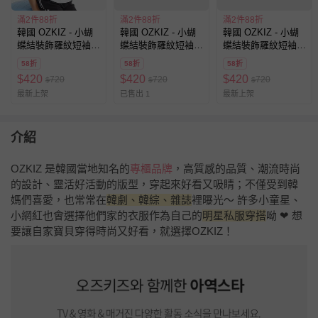
滿2件88折
滿2件88折
滿2件88折
韓國 OZKIZ - 小蝴
韓國 OZKIZ - 小蝴
韓國 OZKIZ - 小蝴
蝶結裝飾羅紋短袖上
蝶結裝飾羅紋短袖上
蝶結裝飾羅紋短袖上
衣-白
衣-粉
衣-黑
58折
58折
58折
$
420
$
420
$
420
720
720
720
$
$
$
最新上架
已售出 1
最新上架
介紹
OZKIZ 是韓國當地知名的
專櫃品牌
，高質感的品質、潮流時尚
的設計、靈活好活動的版型，穿起來好看又吸睛；不僅受到韓
媽們喜愛，也常常在
韓劇、韓綜、雜誌
裡曝光～ 許多小童星、
小網紅也會選擇他們家的衣服作為自己的
明星私服穿搭
呦 ❤ 想
要讓自家寶貝穿得時尚又好看，就選擇OZKIZ！