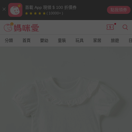
首載 App 現領 $ 100 折價券
點我領券
( 10000+ )
分類
首頁
嬰幼
童裝
玩具
家居
旅遊