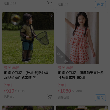
已售出 13
追蹤
已售出 1
搶購一空
滿2件88折
滿2件88折
韓國 OZKIZ - (升級版)防蚊蟲
韓國 OZKIZ - 滿滿蘋果直紋無
網兒童兩件式套裝-黑
袖短褲套裝-粉X紅
75折
78折
919
1080
$
$
1219
$
$
1380
已售出 7
追蹤
最新上架