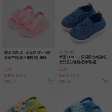
已拆封之以下類型商品：
-個人衛生用品（例如尿布、貼身衣物、泳裝、襪子、地
墊、寢具類等）。
-新生兒親膚衣物（嬰幼兒包巾與背巾、包屁衣、學習
褲、紗布衣等）。
-接觸性孕哺產品（奶嘴、奶瓶、擠乳器、哺乳衣、托腹
帶束縛衣、餐搖椅等）。
-其他原廠盒裝商品封口處已貼上「不可拆封」，或具警
示字句等說明貼紙、封條者。
滿2件88折
韓國 OZKIZ - 消音防滑室內鞋-
國際航空、客運、訂房等服務。
韓國 OZKIZ - 洞洞厚底/輕量/防
鬆緊帶款(寶石蝴蝶結)-粉紅
滑兒童沙灘鞋/戲水鞋-藍
相關的退換貨辦理流程，可詳見：
退換貨 & 退款問題
75折
68折
899
640
$
$
1199
$
$
940
已售出 13
已售出 67
其他常見問題：
運送服務：目前提供的運送僅限台灣本島。如您位於離島地
區，可能會無法配送，或須依據商品需加收離島運費。廠商
亦保留出貨與否的權利。離島、偏遠地區、樓層親送等加價
費用，可能會另需加收。