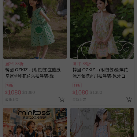
滿2件88折
滿2件88折
韓國 OZKIZ - (附包包)立體感
韓國 OZKIZ - (附包包)蝴蝶花
幸運草印花荷葉袖洋裝-綠
漾方領挖背飛袖洋裝-象牙白
78折
78折
1080
1080
$
$
1380
$
$
1380
最新上架
最新上架