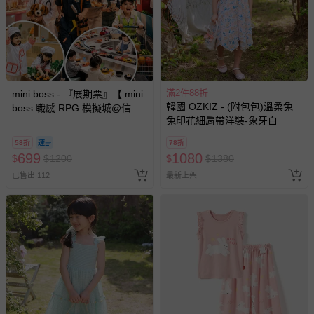
滿2件88折
mini boss - 『展期票』【 mini
韓國 OZKIZ - (附包包)溫柔兔
boss 職感 RPG 模擬城@信義
兔印花細肩帶洋裝-象牙白
A11 】2026/7/10-8/30 (電子票
券，於展期現場憑訂單編號兌
58折
78折
換，依現場梯次安排入場，逾
699
1080
$
$
1200
$
$
1380
期作廢) (兒童票(2歲以上)贈一
已售出 112
最新上架
名陪伴成人)