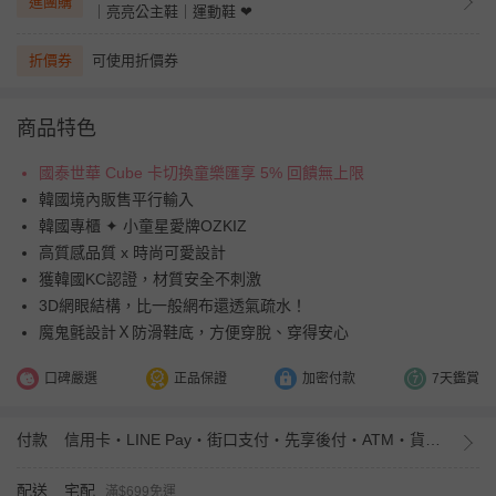
進團購
｜亮亮公主鞋｜運動鞋 ❤︎
折價券
可使用折價券
商品特色
國泰世華 Cube 卡切換童樂匯享 5% 回饋無上限
韓國境內販售平行輸入
韓國專櫃 ✦ 小童星愛牌OZKIZ
高質感品質 x 時尚可愛設計
獲韓國KC認證，材質安全不刺激
3D網眼結構，比一般網布還透氣疏水！
魔鬼氈設計Ｘ防滑鞋底，方便穿脫、穿得安心
口碑嚴選
正品保證
加密付款
7天鑑賞
付款
信用卡・LINE Pay・街口支付・先享後付・ATM・貨到付款・iPASS MONEY
配送
宅配
滿$699免運