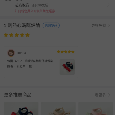
超商取貨
滿$699免運
註冊新會員立即領首購免運券
1 則熱心媽咪評論
更多評價
真實承諾
kerina
韓國 OZKIZ - 網眼透氣腳趾保護輕量涼
鞋-紅X海軍藍
好看，和照片一樣
更多推薦商品
看更多