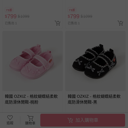
藍
平板等設備之螢幕亮度、解析度不同，可能會有些許色差，謝
謝媽咪爸比們的體諒。
73折
73折
799
799
$
$
1099
$
$
1099
已售出 1
已售出 1
退換貨須知
您所購買的商品享有7天的鑑賞期／猶豫期權益，但此期間
並非試用期，您所退回的商品必須是未經使用的全新狀態，
包含完整包裝、配件、說明文件及贈品等。
如需退換貨，請於收到商品7天（含例假日內提出），如為
瑕疵退換貨所產生的運費，將由媽咪愛負責處理，若非瑕疵
退貨，您可至『查詢訂單』>『已出貨』中查詢該筆訂單，
並點選『我要退貨』即可進行申請。若有相關退貨問題，請
至媽咪愛
LINE@客服ID: @mamilove
我們將依序為您處理
與服務，謝謝。
韓國 OZKIZ - 格紋蝴蝶結柔軟
韓國 OZKIZ - 格紋蝴蝶結柔軟
底防滑休閒鞋-桃粉
底防滑休閒鞋-黑
針對滿件折/滿額贈…等活動，如因部份退貨，而該訂單保
留商品未達活動門檻，將以原價計算，活動贈品亦需一併退
71折
71折
加入購物車
回。
740
740
$
$
1040
$
$
1040
追蹤
購物車