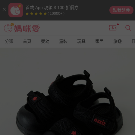
首載 App 現領 $ 100 折價券
點我領券
( 10000+ )
分類
首頁
嬰幼
童裝
玩具
家居
旅遊