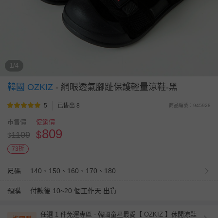
1/4
韓國 OZKIZ
-
網眼透氣腳趾保護輕量涼鞋-黑
5
已售出 8
商品編號：945928
市售價
促銷價
809
$
1109
$
73折
尺碼
140、150、160、170、180
預購
付款後 10~20 個工作天 出貨
任選 1 件免運專區 - 韓國童星最愛【 OZKIZ 】休閒涼鞋