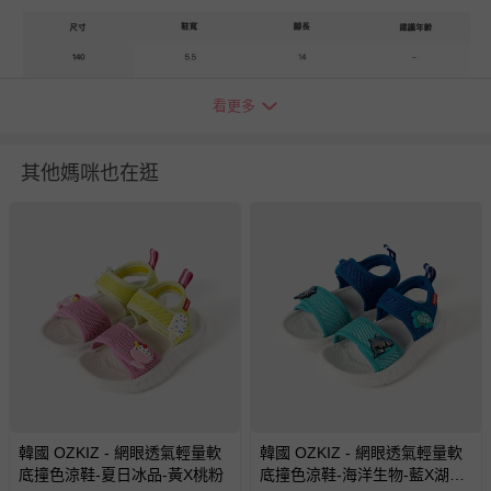
看更多
其他媽咪也在逛
貼心小叮嚀
1. 尺寸表單位皆為公分(cm)，實際尺寸會因材質特性、測量起
迄點等因素略有誤差。
2. 每個尺寸的建議年齡、建議身高僅供參考，每位孩子發育狀
況各有不同，建議參考寶貝現有的鞋子尺寸做對照。
3. 請勿丟入洗衣機、烘乾機，以及漂白劑、染色劑等化學藥
劑。
4. 若表面有輕微髒污，請以濕紙巾輕擦即可。
5. 若需洗滌，請在冷水中單獨手洗並靜置一天以上自然晾乾。
韓國 OZKIZ - 網眼透氣輕量軟
韓國 OZKIZ - 網眼透氣輕量軟
底撞色涼鞋-夏日冰品-黃X桃粉
底撞色涼鞋-海洋生物-藍X湖水
6. 每件商品於拍攝時均力求忠實呈現，但因每台電腦、手機或