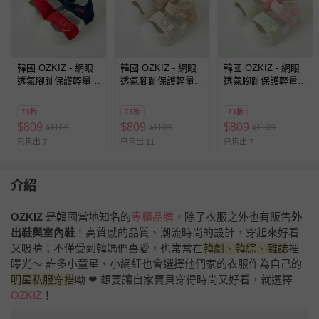
韓國 OZKIZ - 網眼
韓國 OZKIZ - 網眼
韓國 OZKIZ - 網眼
透氣腳趾保護輕量涼
透氣腳趾保護輕量涼
透氣腳趾保護輕量涼
鞋-紅X海軍藍
鞋-米X杏
鞋-淺綠X淺粉
73折
73折
73折
$
809
$
809
$
809
1109
1109
1109
$
$
$
已售出 7
已售出 11
已售出 7
介紹
OZKIZ
是韓國當地知名的
專櫃品牌
，除了衣服之外也有販售
外
出鞋與室內鞋
！高質感的品質、潮流時尚的設計，穿起來好看
又吸睛；不僅受到韓媽們喜愛，也常常在
韓劇、韓綜、雜誌
裡
曝光～ 許多小童星、小網紅也會選擇他們家的衣服作為自己的
明星私服穿搭
呦 ❤ 想要讓自家寶貝穿得時尚又好看，就選擇
OZKIZ
！