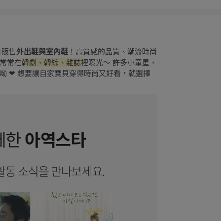
有販售
外出鞋與室內鞋
！高質感的品質、潮流時尚
常常在
韓劇、韓綜、雜誌
裡曝光～ 許多小童星、
呦 ❤ 想要讓自家寶貝穿得時尚又好看，就選擇