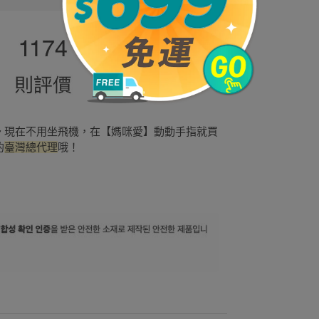
櫃～ 現在不用坐飛機，在【媽咪愛】動動手指就買
的
臺灣總代理
哦！