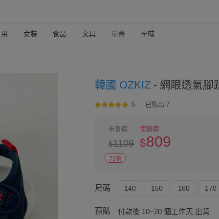
日用
女裝
食品
文具
童書
孕哺
韓國 OZKIZ
-
網眼透氣腳趾
5
已售出 7
市售價
促銷價
809
$
1109
$
73折
尺碼
140
150
160
170
預購
付款後 10~20 個工作天 出貨