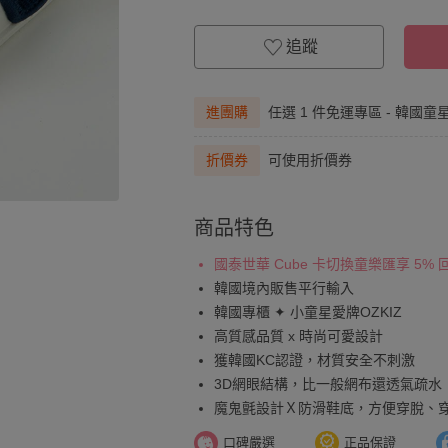
追蹤
進團購
任選 1 件免運專區 - 韓國童
折價券
可使用折價券
商品特色
國泰世華 Cube 卡切換童樂匯享 5%
韓國境內販售平行輸入
韓國專櫃 ✦ 小童星愛牌OZKIZ
高質感品質 x 時尚可愛設計
獲韓國KC認證，材質安全不刺激
3D網眼結構，比一般網布還透氣疏水
魔鬼氈設計Ｘ防滑鞋底，方便穿脫、
口碑嚴選
正品保證