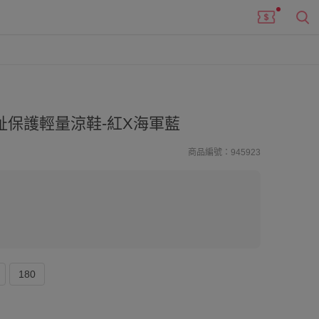
保護輕量涼鞋-紅X海軍藍
商品編號：945923
180