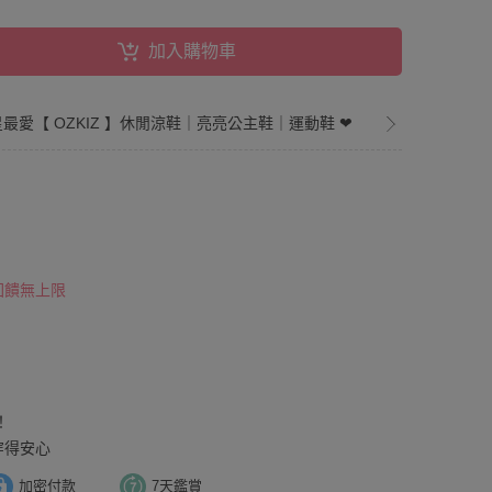
加入購物車
星最愛【 OZKIZ 】休閒涼鞋｜亮亮公主鞋｜運動鞋 ❤︎
 回饋無上限
！
穿得安心
加密付款
7天鑑賞