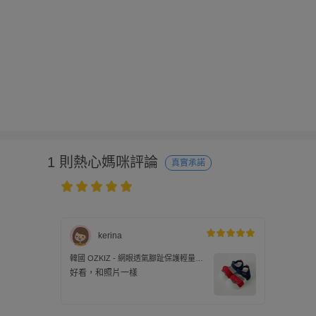
1 則熱心媽咪評論
真實承諾
kerina
韓國 OZKIZ - 網眼透氣腳趾保護輕量涼
鞋-紅X海軍藍
好看，和照片一樣