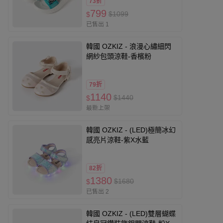
73折
799
$1099
$
已售出 1
韓國 OZKIZ - 浪漫心繡細閃
網紗包頭涼鞋-香檳粉
79折
1140
$1440
$
最新上架
韓國 OZKIZ - (LED)極簡冰幻
感亮片涼鞋-紫X水藍
82折
1380
$1680
$
已售出 2
韓國 OZKIZ - (LED)雙層蝴蝶