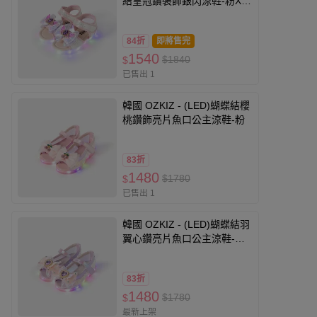
結皇冠鑽裝飾銀閃涼鞋-粉X銀
白
84折
即將售完
1540
$1840
$
已售出 1
韓國 OZKIZ - (LED)蝴蝶結櫻
桃鑽飾亮片魚口公主涼鞋-粉
83折
1480
$1780
$
已售出 1
韓國 OZKIZ - (LED)蝴蝶結羽
翼心鑽亮片魚口公主涼鞋-紫
羅蘭
83折
1480
$1780
$
最新上架