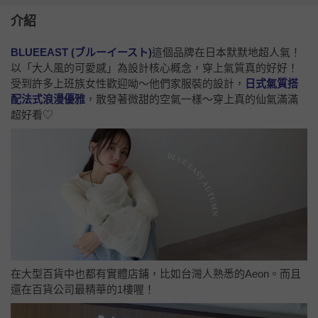
介紹
BLUEEAST (ブルーイースト)
這個品牌在日本默默地超人氣！
以「大人風的可愛感」為設計核心概念，穿上氣質真的好好！
受到許多上班族女性歡迎呦～他們家服裝的設計，
日式氣質搭
配法式浪漫優雅
，散發著微甜的空氣一樣～穿上真的仙氣滿滿
超好看♡
在大型百貨中也都有實體店鋪，比如台灣人熟悉的Aeon。而且
還在百貨公司最精華的1樓喔！