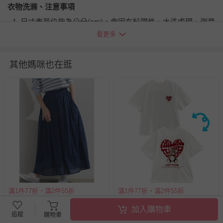
衣物洗滌、注意事項
尺寸表單位皆為公分
(cm)
，會因布料彈性、水洗處理、測量
起訖點等因素，與實際商品尺寸略有誤差
看更多
深淺色請分開洗滌，以避免造成互相移染。請使用中性洗
劑；浸泡時間不宜過長
其他媽咪也在逛
請勿使用漂白劑、螢光增白劑及衣物柔軟劑，以免破壞布料
針織、刺繡、立體造型等類服飾，建議套入洗衣袋再清潔
過分烘乾會導致衣物收縮，破壞織物纖維，不建議使用烘衣
機
每件商品在拍攝時力求忠實呈現，但因為每台電腦、手機或
平板會因為螢幕亮度及解析度不同，與實際成品還是會有些
差異
預購為海外同步代購，遇缺貨即會通知媽咪並協助取消退款
事宜
滿1件77折，滿2件55折
滿1件77折，滿2件55折
退換貨須知
日本 OMNES - 100%印度棉 夏
日本 GRL - 甜心熊熊印花短袖
您所購買的商品享有7天的鑑賞期／猶豫期權益，但此期間
加入購物車
日透氣長裙-深藍底黑點
上衣-白 (F)
追蹤
購物車
並非試用期，您所退回的商品必須是未經使用的全新狀態，