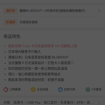
滿件折
優雅BLUEEAST～2件再95折(價格依購物車顯示)
折價券
可使用折價券
商品特色
國泰世華 Cube 卡切換童樂匯享 5% 回饋無上限
日本境內販售平行輸入
連線日本》日系氣質穿搭首選 BLUEEAST
法式優雅Ｘ日式溫柔設計，打造大人風氣質♡
如同微甜的空氣一樣～穿上瞬間仙氣滿滿
領口、袖口與腰部皆使用鬆緊帶設計
輕盈柔滑的聚酯混紡材質，舒適不易皺
口碑嚴選
正品保證
加密付款
7天鑑賞
付款
信用卡・LINE Pay・街口支付・先享後付・ATM・貨到付款・iPASS MONEY