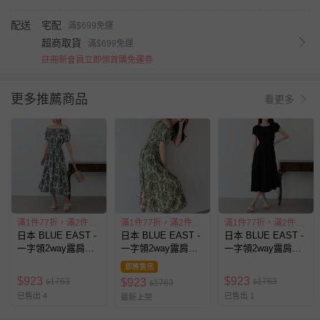
配送
宅配
滿$699免運
超商取貨
滿$699免運
註冊新會員立即領首購免運券
更多推薦商品
看更多
滿1件77折，滿2件55折
滿1件77折，滿2件55折
滿1件77折，滿2件55折
日本 BLUE EAST -
日本 BLUE EAST -
日本 BLUE EAST -
一字領2way露肩迷
一字領2way露肩迷
一字領2way露肩迷
人短袖洋裝-歐風花
人短袖洋裝-歐風花
人短袖洋裝-素面-黑
即將售完
卉-海軍藍
卉-綠 (M)
$
923
$
923
1763
1763
$
923
$
1763
$
$
已售出 4
已售出 1
最新上架