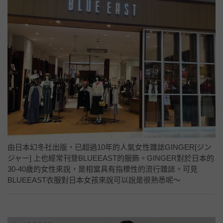
由日本幻冬社出版，已超過10年的人氣女性雜誌GINGER[ジン
ジャー] 上也經常刊登BLUEEAST的服飾。GINGER對於日本的
30-40歲的女性來說，是相當具有指標性的流行雜誌。可見
BLUEEAST衣服對日本女孩來說可以說是很熟悉呢～