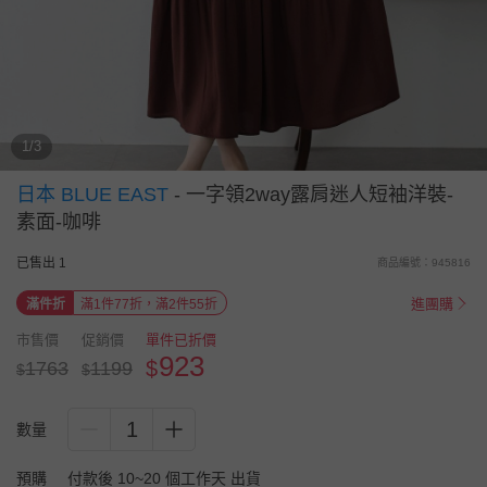
1/3
日本 BLUE EAST
-
一字領2way露肩迷人短袖洋裝-
素面-咖啡
已售出 1
商品編號：945816
進團購
滿件折
滿1件77折，滿2件55折
市售價
促銷價
單件已折價
923
$
1763
1199
$
$
1
數量
預購
付款後 10~20 個工作天 出貨