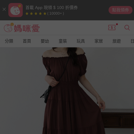
首載 App 現領 $ 100 折價券
點我領券
( 10000+ )
分類
首頁
嬰幼
童裝
玩具
家居
旅遊