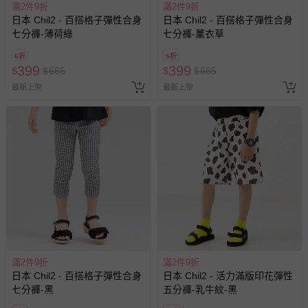
戲或活動點數等）。
滿2件9折
滿2件9折
日本 Chil2 - 百搭格子彈性合身
日本 Chil2 - 百搭格子彈性合身
已拆封之以下類型商品：
七分褲-薄荷綠
七分褲-薰衣草
-個人衛生用品（例如尿布、貼身衣物、泳裝、襪子、地
墊、寢具類等）。
6折
6折
399
399
$
$
-新生兒親膚衣物（嬰幼兒包巾與背巾、包屁衣、學習
665
$
$
665
褲、紗布衣等）。
最新上架
最新上架
-接觸性孕哺產品（奶嘴、奶瓶、擠乳器、哺乳衣、托腹
帶束縛衣、餐搖椅等）。
-其他原廠盒裝商品封口處已貼上「不可拆封」，或具警
示字句等說明貼紙、封條者。
國際航空、客運、訂房等服務。
相關的退換貨辦理流程，可詳見：
退換貨 & 退款問題
其他常見問題：
滿2件9折
運送服務：目前提供的運送僅限台灣本島。如您位於離島地
滿2件9折
日本 Chil2 - 百搭格子彈性合身
日本 Chil2 - 活力滿版印花彈性
區，可能會無法配送，或須依據商品需加收離島運費。廠商
七分褲-黑
五分褲-乳牛紋-黑
亦保留出貨與否的權利。離島、偏遠地區、樓層親送等加價