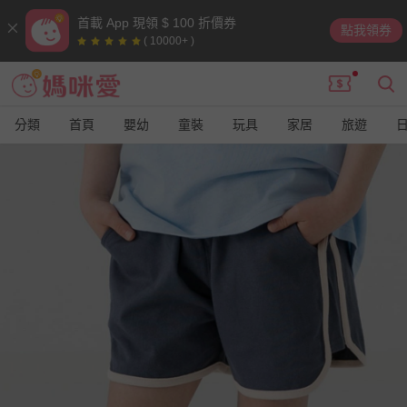
首載 App 現領 $ 100 折價券
點我領券
( 10000+ )
分類
首頁
嬰幼
童裝
玩具
家居
旅遊