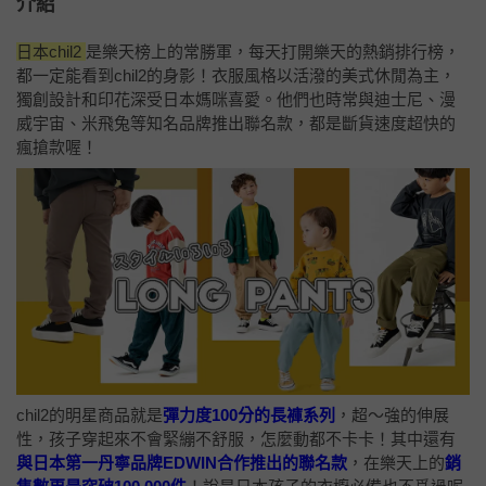
介紹
日本chil2
是樂天榜上的常勝軍，每天打開樂天的熱銷排行榜，
都一定能看到chil2的身影！衣服風格以活潑的美式休閒為主，
獨創設計和印花深受日本媽咪喜愛。他們也時常與迪士尼、漫
威宇宙、米飛兔等知名品牌推出聯名款，都是斷貨速度超快的
瘋搶款喔！
chil2的明星商品就是
彈力度100分的長褲系列
，超～強的伸展
性，孩子穿起來不會緊繃不舒服，怎麼動都不卡卡！其中還有
與日本第一丹寧品牌EDWIN合作推出的聯名款
，在樂天上的
銷