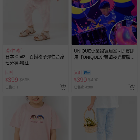
請勿使用漂白劑、螢光增白劑及衣物柔軟劑，以免破壞布料
針織、刺繡、立體造型等類服飾，建議套入洗衣袋再清潔
過分烘乾會導致衣物收縮，破壞織物纖維，不建議使用烘衣
機
每件商品在拍攝時力求忠實呈現，但因為每台電腦、手機或
平板會因為螢幕亮度及解析度不同，與實際成品還是會有些
滿2件9折
UNIQUE史萊姆實驗室 - 即買即
差異
日本 Chil2 - 百搭格子彈性合身
用【UNIQUE史萊姆夜光實驗室
預購為海外同步代購，遇缺貨即會通知媽咪並協助取消退款
七分褲-粉紅
@ 台北科教館 】2026/6/11-
事宜
8/30 (電子票券，於展期現場憑
6折
8折
訂單編號兌換，逾期作廢) (大
退換貨須知
399
390
$
$
665
$
$
490
人小孩均一價(3歲以上需購票))
您所購買的商品享有7天的鑑賞期／猶豫期權益，但此期間
已售出 1
已售出 4288
並非試用期，您所退回的商品必須是未經使用的全新狀態，
包含完整包裝、配件、說明文件及贈品等。
如需退換貨，請於收到商品7天（含例假日內提出），如為
瑕疵退換貨所產生的運費，將由媽咪愛負責處理，若非瑕疵
退貨，您可至『查詢訂單』>『已出貨』中查詢該筆訂單，
並點選『我要退貨』即可進行申請。若有相關退貨問題，請