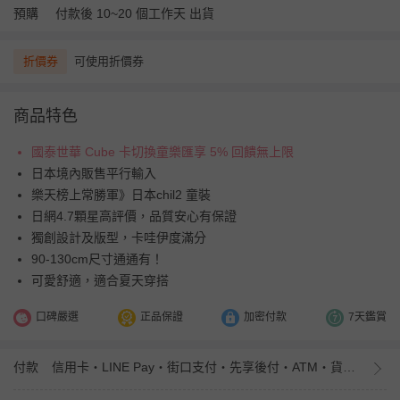
預購
付款後 10~20 個工作天 出貨
折價券
可使用折價券
商品特色
國泰世華 Cube 卡切換童樂匯享 5% 回饋無上限
日本境內販售平行輸入
樂天榜上常勝軍》日本chil2 童裝
日網4.7顆星高評價，品質安心有保證
獨創設計及版型，卡哇伊度滿分
90-130cm尺寸通通有！
可愛舒適，適合夏天穿搭
口碑嚴選
正品保證
加密付款
7天鑑賞
付款
信用卡・LINE Pay・街口支付・先享後付・ATM・貨到付款・iPASS MONEY