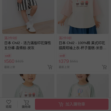
滿2件9折
滿2件9折
日本 Chil2 - 活力滿版印花彈性
日本 Chil2 - 100%棉 美式印花
五分褲-直條紋-炭灰
插肩短袖上衣-杯子蛋糕-米杏x
粉紅
68折
69折
560
379
$
$
825
$
$
551
最新上架
最新上架
加入購物車
追蹤
購物車