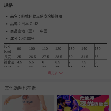
規格
品名：純棉運動風俏皮滾邊短褲
品牌：日本 Chil2
商品產地（國）：中國
成分：棉100%
尺寸
90
100
110
120
130
140
150
(cm)
長度
25
26.5
27.5
28.5
30
31.5
33
褲管長
4.5
5.5
6
6.5
7
7.5
8
腰圍
21
22
23
25
25
26
28
臀圍
37
39
41
看更多
45
45
48
51
衣物洗滌、注意事項
其他媽咪也在逛
尺寸表單位皆為公分
(cm)
，會因布料彈性、水洗處理、測量
起訖點等因素，與實際商品尺寸略有誤差
深淺色請分開洗滌，以避免造成互相移染。請使用中性洗
劑；浸泡時間不宜過長