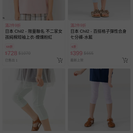
至媽咪愛
LINE@客服ID: @mamilove
我們將依序為您處理
與服務，謝謝。
滿2件9折
針對滿件折/滿額贈…等活動，如因部份退貨，而該訂單保
滿2件9折
日本 Chil2 - 限量聯名 不二家女
日本 Chil2 - 百搭格子彈性合身
留商品未達活動門檻，將以原價計算，活動贈品亦需一併退
孩純棉短袖上衣-煙燻粉紅
七分褲-水藍
回。
68折
6折
728
399
$
$
1070
$
$
665
部分商品依據消費者保護法的規定，不適用七天鑑賞期/猶
豫期範圍：
已售出 1
最新上架
易於腐敗、保存期限較短或解約時即將逾期（例如生鮮
商品、食品等）。
客製化商品（例如客製生日書、姓名貼等）。
報紙、期刊或雜誌（惟書籍如經拆封、使用，則酌收整
新費用）。
經消費者拆封之影音商品或電腦軟體（例如 DVD、CD
等）。
非以有形媒介提供之數位內容或一經提供即為完成之線
上服務，經消費者事先同意始提供（例如線上課程、遊