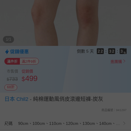
9
9
9
9
8
8
8
9
8
9
7
7
7
8
7
8
6
6
6
7
6
7
5
5
5
6
5
6
4
1/1
4
4
5
4
5
3
3
3
4
3
4
2
倒數
5 天
2
2
:
3
2
:
3
1
1
1
2
1
2
0
進團購
滿件折
滿2件9折
0
0
1
0
1
0
0
市售價
促銷價
499
$
733
$
68折
日本 Chil2
-
純棉運動風俏皮滾邊短褲-炭灰
商品編號：941297
尺碼
90cm、100cm、110cm、120cm、130cm、140cm、150cm