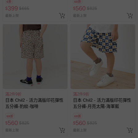
費用，可能會另需加收。
6折
68折
399
560
$
$
665
$
$
825
商品實際的配達日期，可於訂單個人資料內的查詢訂單內，
已出貨通知之訊息為主。
最新上架
最新上架
如您收到商品，請依正常流程檢查是否完好，若商品遇瑕疵
情形，您可申請更換新品或退貨，請見：
退貨的辦理流程
。
若您對於會員帳號、商品訂購與資訊、購物流程、付款方
式、折價券與購物金的使用、退貨及商品運送方式等有疑
問，你可詳見：
媽咪愛客服中心
。
預購商品：預購為海外同步代購，遇缺貨即會通知媽咪並協
助取消退款事宜。
商品如因「價格、組合」等錯誤原因，導致無法安排出貨，
會主動以簡訊及mail通知訂單取消事宜，並將提供適當補
償。
滿2件9折
滿2件9折
日本 Chil2 - 活力滿版印花彈性
日本 Chil2 - 活力滿版印花彈性
五分褲-豹紋-咖啡
五分褲-月亮太陽-海軍藍
68折
68折
560
560
$
$
825
$
$
825
最新上架
最新上架