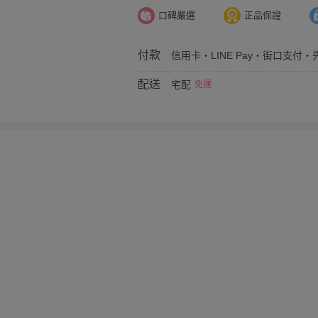
口碑嚴選
正品保證
付款
信用卡・LINE Pay・街口支付・先
配送
宅配
免運