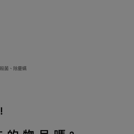
殺菌、除塵螨