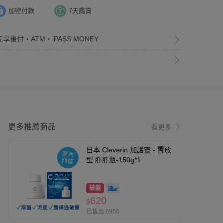
加密付款
7天鑑賞
享後付・ATM・iPASS MONEY
更多推薦商品
看更多
日本 Cleverin 加護靈 - 置放
型 胖胖瓶-150g*1
破盤
620
$
已售出 6955