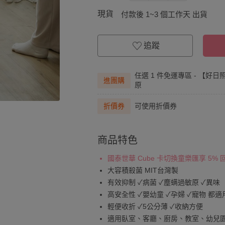
現貨
付款後 1~3 個工作天 出貨
追蹤
任選 1 件免運專區 - 【好
進團購
原
折價券
可使用折價券
商品特色
國泰世華 Cube 卡切換童樂匯享 5%
大容積殺菌 MIT台灣製
有效抑制 ✓病菌 ✓塵螨過敏原 ✓異味
高安全性 ✓嬰幼童 ✓孕婦 ✓寵物 都適
輕便收折 ✓5公分薄 ✓收納方便
適用臥室、客廳、廚房、教室、幼兒