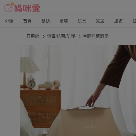
分類
首頁
嬰幼
童裝
玩具
家居
旅遊
日用館
消毒/抗菌/防護
空間抑菌消臭