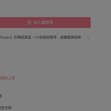
加入購物車
日照Vogito】奶嘴殺菌盒、UV殺菌摺疊罩｜遠離塵螨過敏
 回饋無上限
用
園等空間