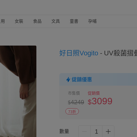
日用
女裝
食品
文具
童書
孕哺
好日照Vogito
-
UV殺菌摺
市售價
促銷價
3099
$
4249
$
73折
1
數量