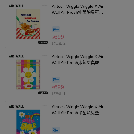
Airtec - Wiggle Wiggle X Air
Wall Air Fresh抑菌除臭壁貼-
Type H
699
$
已售出 2
Airtec - Wiggle Wiggle X Air
Wall Air Fresh抑菌除臭壁貼-
Type E
699
$
已售出 1
Airtec - Wiggle Wiggle X Air
Wall Air Fresh抑菌除臭壁貼-
Type D