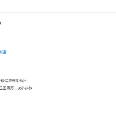
色
承諾
褲-口袋布標-藍色
回購第二次👍👍👍