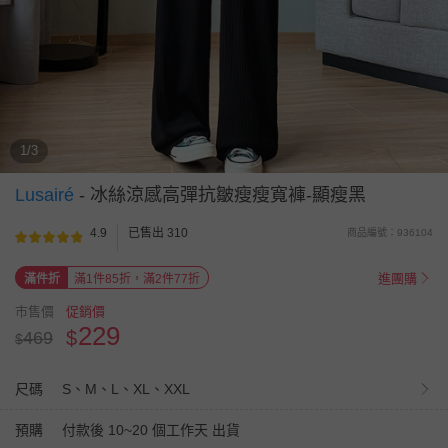
1/3
Lusairé
-
冰絲涼感高彈抗皺瘦瘦寬褲-顯瘦黑
4.9
已售出 310
商品編號：936104
進團購
滿件折
滿1件85折，滿2件77折
市售價
促銷價
229
$
469
$
尺碼
S、M、L、XL、XXL
預購
付款後 10~20 個工作天 出貨