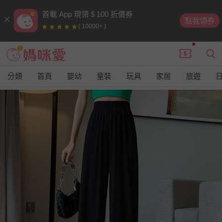
首載 App 現領 $ 100 折價券
點我領券
( 10000+ )
分類
首頁
嬰幼
童裝
玩具
家居
旅遊