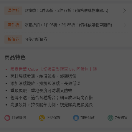
滿件折
夏換季！1件85折，2件77折！(價格依購物車顯示)
滿件折
涼夏折扣，1件95折，2件85折！(價格依購物車顯示)
折價券
可使用折價券
商品特色
國泰世華 Cube 卡切換童樂匯享 5% 回饋無上限
面料觸感柔滑、絲滑親膚、輕薄透氣
添加涼感纖維，接觸即涼感、長效低溫
垂順顯瘦，垂地長度可防曬又防蚊
輕薄不透，適合各種場合；細直紋理時尚百搭
高腰設計，拉長腿部比例、視覺顯高更顯腿長
口碑嚴選
正品保證
加密付款
7天鑑賞