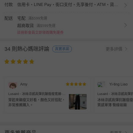
付款
信用卡・LINE Pay・街口支付・先享後付・ATM・貨到付款・iPASS MONEY
配送
宅配
滿$599免運
超商取貨
滿$599免運
註冊新會員立即領首購免運券
34 則熱心媽咪評論
更多評價
真實承諾
Amy
Yi-ting Liao
Lusairé - 冰絲涼感高彈抗皺瘦瘦寬褲-顯
Lusairé - 冰絲涼感
瘦黑
穩灰
穿起來顯瘦又好看，顏色又好搭配，
冰絲涼感高彈抗皺瘦瘦
非常推薦購入。
質感單薄 臀線易顯
看更多