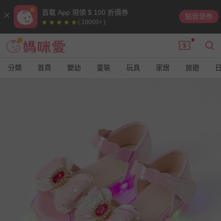
首載 App 現領 $ 100 折價券
點我領券
( 10000+ )
分類
首頁
嬰幼
童裝
玩具
家居
旅遊