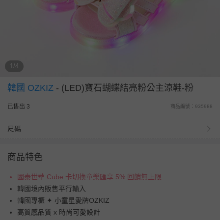
1/4
韓國 OZKIZ
-
(LED)寶石蝴蝶結亮粉公主涼鞋-粉
已售出 3
商品編號：935988
尺碼
商品特色
國泰世華 Cube 卡切換童樂匯享 5% 回饋無上限
韓國境內販售平行輸入
韓國專櫃 ✦ 小童星愛牌OZKIZ
高質感品質 x 時尚可愛設計