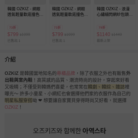
韓國 OZKIZ - 網眼
韓國 OZKIZ - 網眼
韓國 OZKIZ - 浪漫
透氣輕量軟底撞色涼
透氣輕量軟底撞色涼
心繡細閃網紗包頭涼
鞋-夏日冰品-黃X桃
鞋-海洋生物-藍X湖
鞋-香檳粉
粉
水藍
73折
73折
79折
$
799
$
799
$
1140
1099
1099
1440
$
$
$
已售出 1
已售出 1
最新上架
介紹
OZKIZ
是韓國當地知名的
專櫃品牌
，除了衣服之外也有販售
外
出鞋與室內鞋
！高質感的品質、潮流時尚的設計，穿起來好看
又吸睛；不僅受到韓媽們喜愛，也常常在
韓劇、韓綜、雜誌
裡
曝光～ 許多小童星、小網紅也會選擇他們家的衣服作為自己的
明星私服穿搭
呦 ❤ 想要讓自家寶貝穿得時尚又好看，就選擇
OZKIZ
！