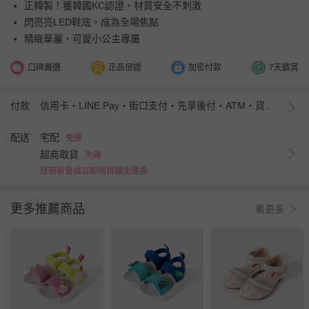
正韓製！獲韓國KC認證，材質安全不刺激
閃亮亮LED鞋底，成為全場焦點
精緻華麗，可愛小公主專屬
口碑嚴選
正品保證
加密付款
7天鑑賞
付款
信用卡・LINE Pay・街口支付・先享後付・ATM・貨到付款・iPASS MONEY
配送
宅配
免運
超商取貨
免運
註冊新會員立即領首購免運券
更多推薦商品
看更多