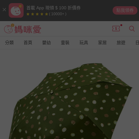
首載 App 現領 $ 100 折價券
點我領券
( 10000+ )
分類
首頁
嬰幼
童裝
玩具
家居
旅遊