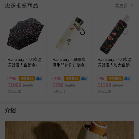
更多推薦商品
看更多
Rainstory - -8°降溫
Rainstory - 黑膠降
Rainstory - -8°降溫
凍齡個人自動傘-甜
溫手開迷你口袋傘-
凍齡個人加大自動
蜜美味-300g
幕之內弁当-195g
傘-甜蜜美味-400g
79折
即將售完
62折
即將售完
8折
即將售完
$
1099
$
799
$
1199
1390
1280
1490
$
$
$
最新上架
已售出 2
最新上架
介紹