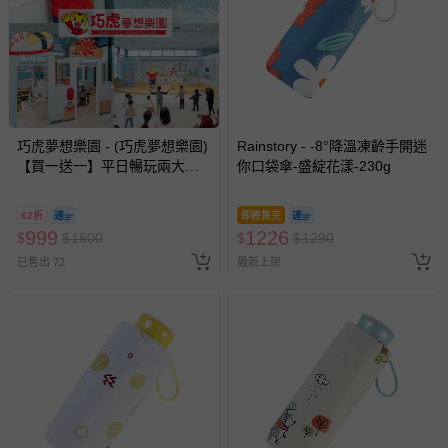
巧虎夢想樂園 - (巧虎夢想樂園)
Rainstory - -8°降溫凍齡手開迷
【買一送一】平日暢玩兩大一
你口袋傘-盛綻花漾-230g
小套票 (正券為電子票券現場兌
換，贈送券現場領取)-效期至
62折
即將售完
2026/10/16 正券逾期視同現金
999
1226
$
$
1600
$
$
1290
券使用
已售出 72
最新上架