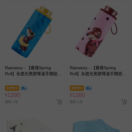
運送服務：目前提供的運送僅限台灣本島。如您位於離島地
區，可能會無法配送，或須依據商品需加收離島運費。廠商
亦保留出貨與否的權利。離島、偏遠地區、樓層親送等加價
費用，可能會另需加收。
商品實際的配達日期，可於訂單個人資料內的查詢訂單內，
已出貨通知之訊息為主。
如您收到商品，請依正常流程檢查是否完好，若商品遇瑕疵
情形，您可申請更換新品或退貨，請見：
退貨的辦理流程
。
若您對於會員帳號、商品訂購與資訊、購物流程、付款方
式、折價券與購物金的使用、退貨及商品運送方式等有疑
Rainstory - 【春捲Spring
Rainstory - 【春捲Spring
Roll】全遮光黑膠降溫手開迷你
Roll】全遮光黑膠降溫手開迷你
問，你可詳見：
媽咪愛客服中心
。
口袋傘-海灘漫步-195g
口袋傘-法式粉點-195g
預購商品：預購為海外同步代購，遇缺貨即會通知媽咪並協
即將售完
即將售完
助取消退款事宜。
1280
1280
$
$
商品如因「價格、組合」等錯誤原因，導致無法安排出貨，
最新上架
最新上架
會主動以簡訊及mail通知訂單取消事宜，並將提供適當補
償。