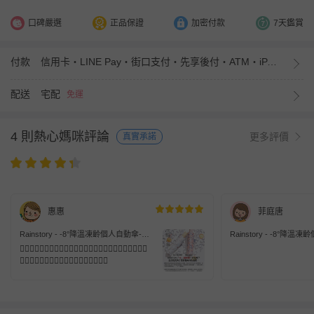
口碑嚴選
正品保證
加密付款
7天鑑賞
付款
信用卡・LINE Pay・街口支付・先享後付・ATM・iPASS MONEY
配送
宅配
免運
4 則熱心媽咪評論
更多評價
真實承諾
惠惠
菲庭唐
Rainstory - -8°降溫凍齡個人自動傘-春
Rainstory - -8°降
漾飛舞-自動開收傘
福花語
👍🏻👍🏻👍🏻👍🏻👍🏻👍🏻👍🏻👍🏻👍🏻👍🏻👍🏻👍🏻👍🏻
👍🏻👍🏻👍🏻👍🏻👍🏻👍🏻👍🏻👍🏻👍🏻