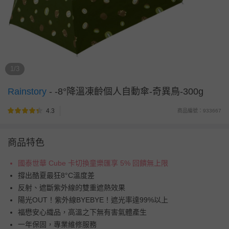
1/3
Rainstory
-
-8°降溫凍齡個人自動傘-奇異鳥-300g
4.3
商品編號：933667
商品特色
國泰世華 Cube 卡切換童樂匯享 5% 回饋無上限
撐出酷夏最狂8°C溫度差
反射、遮斷紫外線的雙重遮熱效果
陽光OUT！紫外線BYEBYE！遮光率達99%以上
福懋安心織品，高溫之下無有害氣體產生
一年保固，專業維修服務