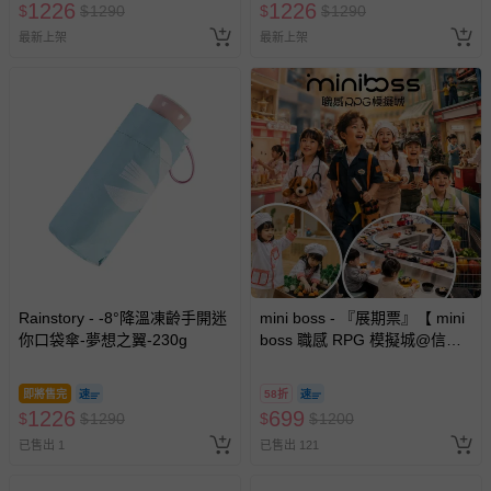
1226
1226
$
$
1290
$
$
1290
最新上架
最新上架
Rainstory - -8°降溫凍齡手開迷
mini boss - 『展期票』【 mini
你口袋傘-夢想之翼-230g
boss 職感 RPG 模擬城@信義
A11 】2026/7/10-8/30 (電子票
券，於展期現場憑訂單編號兌
即將售完
58折
換，依現場梯次安排入場，逾
1226
699
$
$
1290
$
$
1200
期作廢) (兒童票(2歲以上)贈一
已售出 1
已售出 121
名陪伴成人)