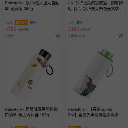
Rainstory - 抗UV個人加大自動
UNIQUE史萊姆實驗室 - 即買即
瑕疵退換貨所產生的運費，將由媽咪愛負責處理，若非瑕疵
傘-雨滴葉-360g
用【UNIQUE史萊姆夜光實驗室
退貨，您可至『查詢訂單』>『已出貨』中查詢該筆訂單，
@ 台北科教館 】2026/6/11-
並點選『我要退貨』即可進行申請。若有相關退貨問題，請
8/30 (電子票券，於展期現場憑
55折
即將售完
8折
至媽咪愛
LINE@客服ID: @mamilove
我們將依序為您處理
訂單編號兌換，逾期作廢) (大
599
390
$
$
1080
$
$
490
與服務，謝謝。
人小孩均一價(3歲以上需購票))
已售出 1
已售出 4288
針對滿件折/滿額贈…等活動，如因部份退貨，而該訂單保
留商品未達活動門檻，將以原價計算，活動贈品亦需一併退
回。
部分商品依據消費者保護法的規定，不適用七天鑑賞期/猶
豫期範圍：
易於腐敗、保存期限較短或解約時即將逾期（例如生鮮
商品、食品等）。
客製化商品（例如客製生日書、姓名貼等）。
報紙、期刊或雜誌（惟書籍如經拆封、使用，則酌收整
Rainstory - 黑膠降溫手開迷你
Rainstory - 【春捲Spring
口袋傘-幕之內弁当-195g
新費用）。
Roll】全遮光黑膠降溫手開迷你
口袋傘-被窩日常-195g
經消費者拆封之影音商品或電腦軟體（例如 DVD、CD