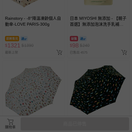
Rainstory - -8°降溫凍齡個人自
日本 MIYOSHI 無添加 - 【親子
動傘-LOVE PARIS-300g
首選】無添加泡沫洗手乳補充
包-300ml
即將售完
破盤
1321
98
$
$
1390
$
$
240
最新上架
已售出 4575
商品已停售
購物車
Rainstory - -8°降溫凍齡個人自
Rainstory - -8°降溫凍齡個人自