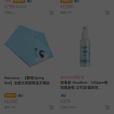
等）。
62折
即將售完
即將售完
799
1280
$
$
1280
$
非以有形媒介提供之數位內容或一經提供即為完成之線
已售出 2
最新上架
上服務，經消費者事先同意始提供（例如線上課程、遊
戲或活動點數等）。
已拆封之以下類型商品：
-個人衛生用品（例如尿布、貼身衣物、泳裝、襪子、地
墊、寢具類等）。
-新生兒親膚衣物（嬰幼兒包巾與背巾、包屁衣、學習
褲、紗布衣等）。
-接觸性孕哺產品（奶嘴、奶瓶、擠乳器、哺乳衣、托腹
帶束縛衣、餐搖椅等）。
-其他原廠盒裝商品封口處已貼上「不可拆封」，或具警
示字句等說明貼紙、封條者。
滿1500元贈好禮
Rainstory - 【春捲Spring
國際航空、客運、訂房等服務。
病毒崩 VirusBom - 100ppm噴
Roll】全遮光黑膠降溫手開迷你
劑隨身瓶-公司貨/最新效
口袋傘-泡澡時光-195g
期-100ml
相關的退換貨辦理流程，可詳見：
退換貨 & 退款問題
即將售完
1280
370
$
$
最新上架
已售出 98977
其他常見問題：