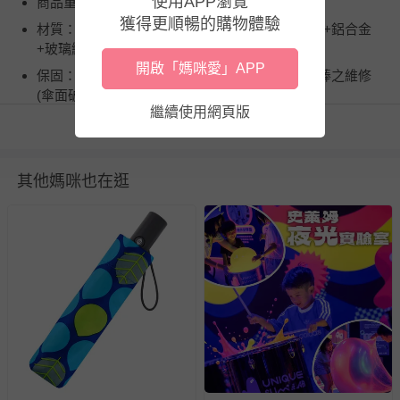
使用APP瀏覽
商品重（容）量：300g±10g
獲得更順暢的購物體驗
材質：傘布材質：100%Polyester , 傘骨材質：鐵+鋁合金
+玻璃纖維
開啟「媽咪愛」APP
保固：一年保固：一年之內，享有免費傘骨、中棒之維修
(傘面破損、魔鬼氈、傘頭帶不在保固範圍)
繼續使用網頁版
詳細尺寸：280mm * 50mm * 50mm
看更多
注意事項：1．雨天使用後，請務必放置於陰暗處晾乾，以
防金屬氧化。 2．本產品為機能性商品，請盡量避免在大雨
其他媽咪也在逛
或颱風天使用。
使用方式：使用前，先輕輕地晃動雨傘，使其傘布較為鬆
開，再行展開雨傘。
商品運送限制：出貨地限台灣本島
退換貨須知
您所購買的商品享有7天的鑑賞期／猶豫期權益，但此期間
並非試用期，您所退回的商品必須是未經使用的全新狀態，
包含完整包裝、配件、說明文件及贈品等。
如需退換貨，請於收到商品7天（含例假日內提出），如為