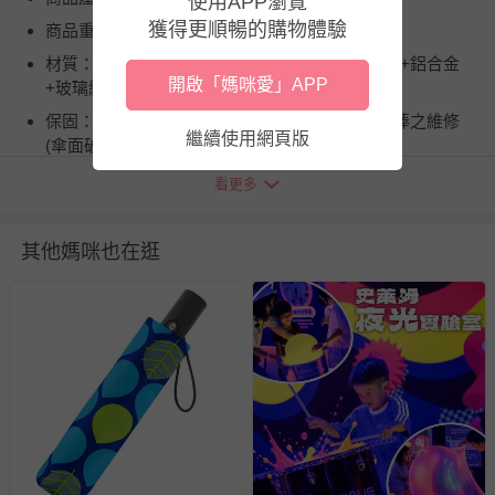
使用APP瀏覽
獲得更順暢的購物體驗
商品重（容）量：400g±10g
材質：傘布材質：100%Polyester , 傘骨材質：鐵+鋁合金
開啟「媽咪愛」APP
+玻璃纖維
保固：一年保固：一年之內，享有免費傘骨、中棒之維修
繼續使用網頁版
(傘面破損、魔鬼氈、傘頭帶不在保固範圍)
詳細尺寸：310mm * 60mm * 60mm
看更多
注意事項：1．雨天使用後，請務必放置於陰暗處晾乾，以
防金屬氧化。 2．本產品為機能性商品，請盡量避免在大雨
其他媽咪也在逛
或颱風天使用。
使用方式：使用前，先輕輕地晃動雨傘，使其傘布較為鬆
開，再行展開雨傘。
商品運送限制：出貨地限台灣本島
退換貨須知
您所購買的商品享有7天的鑑賞期／猶豫期權益，但此期間
並非試用期，您所退回的商品必須是未經使用的全新狀態，
包含完整包裝、配件、說明文件及贈品等。