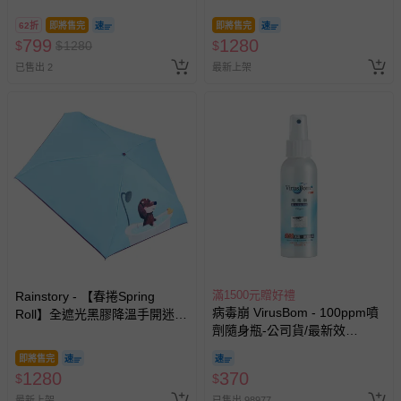
經消費者拆封之影音商品或電腦軟體（例如 DVD、CD
等）。
62折
即將售完
即將售完
799
1280
$
$
1280
$
非以有形媒介提供之數位內容或一經提供即為完成之線
已售出 2
最新上架
上服務，經消費者事先同意始提供（例如線上課程、遊
戲或活動點數等）。
已拆封之以下類型商品：
-個人衛生用品（例如尿布、貼身衣物、泳裝、襪子、地
墊、寢具類等）。
-新生兒親膚衣物（嬰幼兒包巾與背巾、包屁衣、學習
褲、紗布衣等）。
-接觸性孕哺產品（奶嘴、奶瓶、擠乳器、哺乳衣、托腹
帶束縛衣、餐搖椅等）。
-其他原廠盒裝商品封口處已貼上「不可拆封」，或具警
示字句等說明貼紙、封條者。
滿1500元贈好禮
Rainstory - 【春捲Spring
國際航空、客運、訂房等服務。
病毒崩 VirusBom - 100ppm噴
Roll】全遮光黑膠降溫手開迷你
劑隨身瓶-公司貨/最新效
口袋傘-泡澡時光-195g
期-100ml
相關的退換貨辦理流程，可詳見：
退換貨 & 退款問題
即將售完
1280
370
$
$
最新上架
已售出 98977