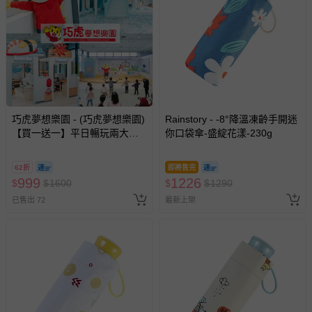
巧虎夢想樂園 - (巧虎夢想樂園)
Rainstory - -8°降溫凍齡手開迷
【買一送一】平日暢玩兩大一
你口袋傘-盛綻花漾-230g
小套票 (正券為電子票券現場兌
換，贈送券現場領取)-效期至
62折
即將售完
2026/10/16 正券逾期視同現金
999
1226
$
$
1600
$
$
1290
券使用
已售出 72
最新上架