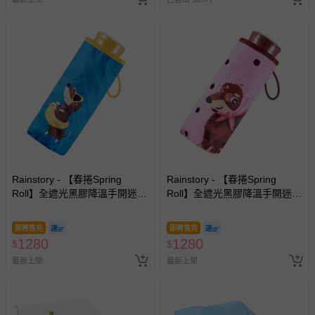
其他常見問題：
運送服務：目前提供的運送僅限台灣本島。如您位於離島地
區，可能會無法配送，或須依據商品需加收離島運費。廠商
亦保留出貨與否的權利。離島、偏遠地區、樓層親送等加價
費用，可能會另需加收。
商品實際的配達日期，可於訂單個人資料內的查詢訂單內，
已出貨通知之訊息為主。
如您收到商品，請依正常流程檢查是否完好，若商品遇瑕疵
情形，您可申請更換新品或退貨，請見：
退貨的辦理流程
。
若您對於會員帳號、商品訂購與資訊、購物流程、付款方
式、折價券與購物金的使用、退貨及商品運送方式等有疑
Rainstory - 【春捲Spring
Rainstory - 【春捲Spring
Roll】全遮光黑膠降溫手開迷你
Roll】全遮光黑膠降溫手開迷你
問，你可詳見：
媽咪愛客服中心
。
口袋傘-海灘漫步-195g
口袋傘-法式粉點-195g
預購商品：預購為海外同步代購，遇缺貨即會通知媽咪並協
即將售完
即將售完
助取消退款事宜。
1280
1280
$
$
商品如因「價格、組合」等錯誤原因，導致無法安排出貨，
最新上架
最新上架
會主動以簡訊及mail通知訂單取消事宜，並將提供適當補
償。