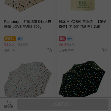
Rainstory - -8°降溫凍齡個人自
日本 MIYOSHI 無添加 - 【親子
動傘-LOVE PARIS-300g
首選】無添加泡沫洗手乳補充
包-300ml
即將售完
破盤
1321
98
$
$
1390
$
$
240
最新上架
已售出 4575
商品已停售
購物車