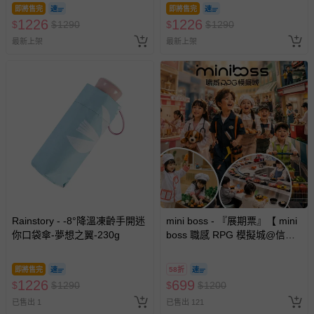
即將售完
即將售完
1226
1226
$
$
1290
$
$
1290
最新上架
最新上架
Rainstory - -8°降溫凍齡手開迷
mini boss - 『展期票』【 mini
你口袋傘-夢想之翼-230g
boss 職感 RPG 模擬城@信義
A11 】2026/7/10-8/30 (電子票
券，於展期現場憑訂單編號兌
即將售完
58折
換，依現場梯次安排入場，逾
1226
699
$
$
1290
$
$
1200
期作廢) (兒童票(2歲以上)贈一
已售出 1
已售出 121
名陪伴成人)