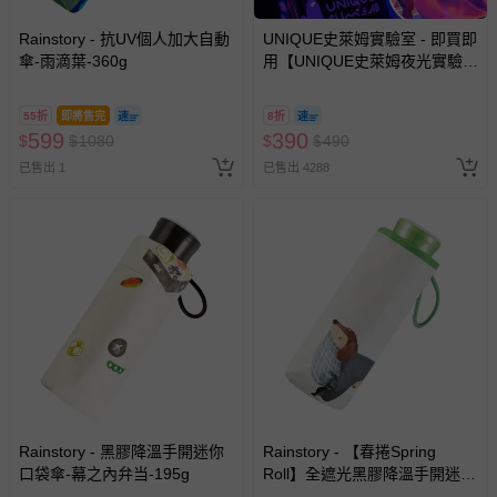
如需退換貨，請於收到商品7天（含例假日內提出），如為
Rainstory - 抗UV個人加大自動
UNIQUE史萊姆實驗室 - 即買即
瑕疵退換貨所產生的運費，將由媽咪愛負責處理，若非瑕疵
傘-雨滴葉-360g
用【UNIQUE史萊姆夜光實驗室
退貨，您可至『查詢訂單』>『已出貨』中查詢該筆訂單，
@ 台北科教館 】2026/6/11-
並點選『我要退貨』即可進行申請。若有相關退貨問題，請
8/30 (電子票券，於展期現場憑
55折
即將售完
8折
至媽咪愛
LINE@客服ID: @mamilove
我們將依序為您處理
訂單編號兌換，逾期作廢) (大
599
390
$
$
1080
$
$
490
與服務，謝謝。
人小孩均一價(3歲以上需購票))
已售出 1
已售出 4288
針對滿件折/滿額贈…等活動，如因部份退貨，而該訂單保
留商品未達活動門檻，將以原價計算，活動贈品亦需一併退
回。
部分商品依據消費者保護法的規定，不適用七天鑑賞期/猶
豫期範圍：
易於腐敗、保存期限較短或解約時即將逾期（例如生鮮
商品、食品等）。
客製化商品（例如客製生日書、姓名貼等）。
報紙、期刊或雜誌（惟書籍如經拆封、使用，則酌收整
Rainstory - 黑膠降溫手開迷你
Rainstory - 【春捲Spring
口袋傘-幕之內弁当-195g
新費用）。
Roll】全遮光黑膠降溫手開迷你
口袋傘-被窩日常-195g