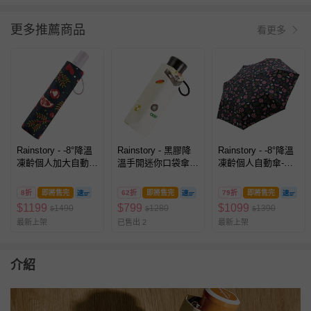
更多推薦商品
看更多
Rainstory - -8°降溫
Rainstory - 黑膠降
Rainstory - -8°降溫
凍齡個人加大自動
溫手開迷你口袋傘-
凍齡個人自動傘-甜
傘-甜蜜美味-400g
幕之內弁当-195g
蜜美味-300g
8折
即將售完
62折
即將售完
79折
即將售完
$
1199
$
799
$
1099
1490
1280
1390
$
$
$
最新上架
已售出 2
最新上架
介紹