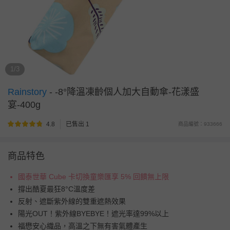
1/3
Rainstory
-
-8°降溫凍齡個人加大自動傘-花漾盛
宴-400g
4.8
已售出 1
商品編號：933666
商品特色
國泰世華 Cube 卡切換童樂匯享 5% 回饋無上限
撐出酷夏最狂8°C溫度差
反射、遮斷紫外線的雙重遮熱效果
陽光OUT！紫外線BYEBYE！遮光率達99%以上
福懋安心織品，高溫之下無有害氣體產生