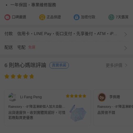
一年保固，專業維修服務
口碑嚴選
正品保證
加密付款
7天鑑賞
付款
信用卡・LINE Pay・街口支付・先享後付・ATM・iPASS MONEY
配送
宅配
免運
6 則熱心媽咪評論
更多評價
真實承諾
Li Fang Peng
李佩珊
Rainstory - -8°降溫凍齡個人加大自動
Rainstory - -8°降
傘-天使的眼淚-自動開收傘
傘-刺蝟-自動開收傘
出貨速度快，收到實體質感好，可惜
品質很不錯
若晚點買更優惠