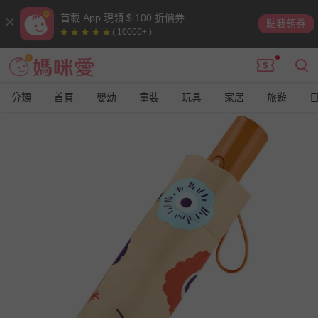
首載 App 現領 $ 100 折價券
點我領券
( 10000+ )
分類
首頁
嬰幼
童裝
玩具
家居
旅遊