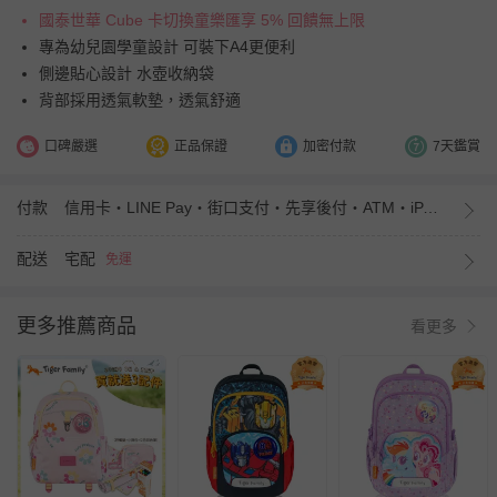
國泰世華 Cube 卡切換童樂匯享 5% 回饋無上限
專為幼兒園學童設計 可裝下A4更便利
側邊貼心設計 水壺收納袋
背部採用透氣軟墊，透氣舒適
口碑嚴選
正品保證
加密付款
7天鑑賞
付款
信用卡・LINE Pay・街口支付・先享後付・ATM・iPASS MONEY
配送
宅配
免運
更多推薦商品
看更多