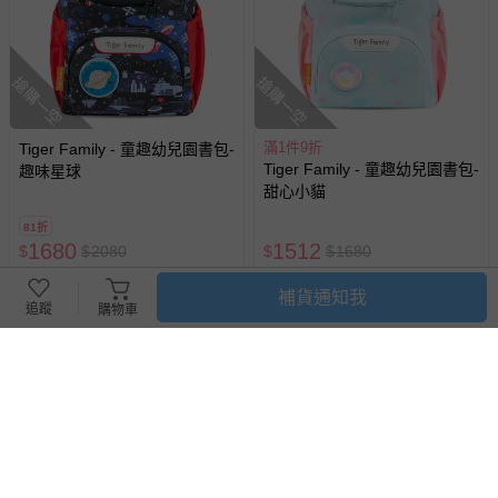
搶購一空
搶購一空
滿1件9折
Tiger Family - 童趣幼兒園書包-
Tiger Family - 童趣幼兒園書包-
趣味星球
甜心小貓
81折
1680
1512
$
$
2080
$
$
1680
追蹤
追蹤
已售出 1
已售出 1
補貨通知我
追蹤
購物車