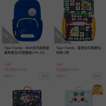
搶購一空
搶購一空
Tiger Family - MAX系列超輕量
Tiger Family - 童趣幼兒園書包-
護脊書包(可摺疊版) Pro 2S-藍
快樂小熊
色搖滾(小掛包)
89折
81折
3380
1680
$
$
3780
$
$
2080
追蹤
追蹤
已售出 2
已售出 1