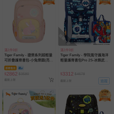
搶購一空
滿1件9折
滿1件9折
Tiger Family - 捷樂系列超輕量
Tiger Family - 學院風守護海洋
可折疊護脊書包-小兔樂園(亮片
輕量護脊書包Pro 2S-冰鋒武士-
款)
(贈品：文具2件(補習袋+零錢
即將售完
包-博派之宇宙決戰)-花色送完
2862
3312
$
$
3580
$
$
4678
以其他樣式替代 不另行通知
最新上架
追蹤
最新上架