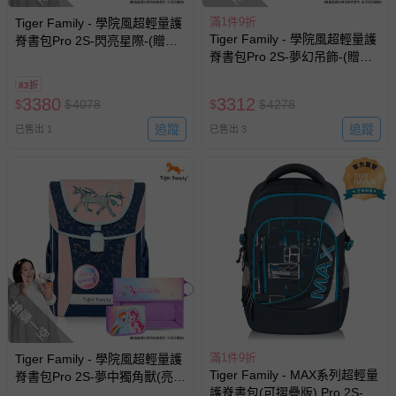
滿1件9折
Tiger Family - 學院風超輕量護
Tiger Family - 學院風超輕量護
脊書包Pro 2S-閃亮星際-(贈
脊書包Pro 2S-夢幻吊飾-(贈
品：文具2件(補習袋+HB鉛筆)-
品：文具2件(便當袋+鉛筆盒)-
花色送完以其他樣式替代 不另
83折
雲寶&碧琪)-花色送完以其他樣
行通知
3380
3312
$
$
4078
$
$
4278
式替代 不另行通知
追蹤
追蹤
已售出 1
已售出 3
搶購一空
滿1件9折
Tiger Family - 學院風超輕量護
Tiger Family - MAX系列超輕量
脊書包Pro 2S-夢中獨角獸(亮片
護脊書包(可摺疊版) Pro 2S-傳
款)-(贈品：文具2件(文具組+作