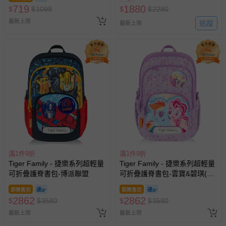
719
1880
$
$
1099
$
$
2280
最新上架
追蹤
最新上架
滿1件9折
滿1件9折
Tiger Family - 捷樂系列超輕量
Tiger Family - 捷樂系列超輕量
可折疊護脊書包-博派聯盟
可折疊護脊書包-雲寶&碧琪(聯
名款)
即將售完
即將售完
2862
2862
$
$
3580
$
$
3580
最新上架
最新上架