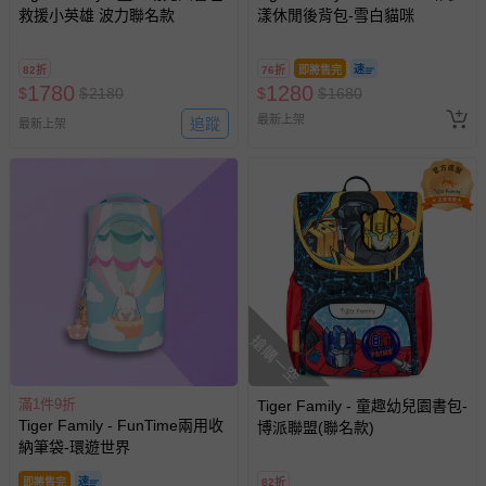
救援小英雄 波力聯名款
漾休閒後背包-雪白貓咪
82折
76折
即將售完
1780
1280
$
$
2180
$
$
1680
最新上架
追蹤
最新上架
搶購一空
滿1件9折
Tiger Family - 童趣幼兒園書包-
Tiger Family - FunTime兩用收
博派聯盟(聯名款)
納筆袋-環遊世界
即將售完
82折