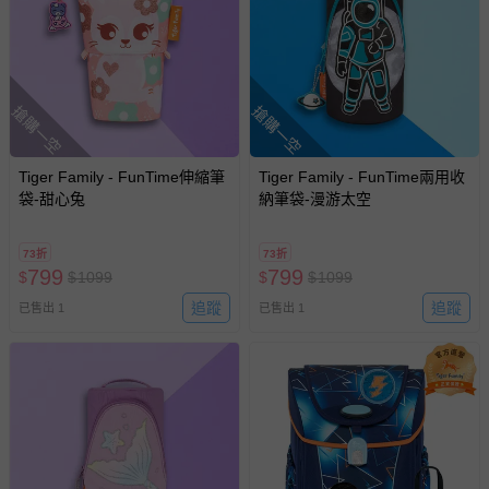
搶購一空
搶購一空
Tiger Family - FunTime伸縮筆
Tiger Family - FunTime兩用收
袋-甜心兔
納筆袋-漫游太空
73折
73折
799
799
$
$
1099
$
$
1099
追蹤
追蹤
已售出 1
已售出 1