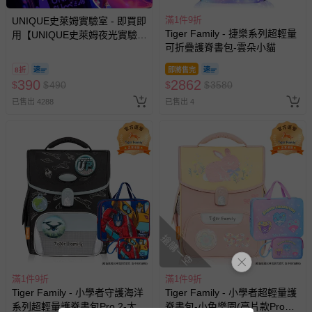
帶束縛衣、餐搖椅等）。
滿1件9折
UNIQUE史萊姆實驗室 - 即買即
-其他原廠盒裝商品封口處已貼上「不可拆封」，或具警
Tiger Family - 捷樂系列超輕量
用【UNIQUE史萊姆夜光實驗室
示字句等說明貼紙、封條者。
可折疊護脊書包-雲朵小貓
@ 台北科教館 】2026/6/11-
8/30 (電子票券，於展期現場憑
國際航空、客運、訂房等服務。
8折
即將售完
訂單編號兌換，逾期作廢) (大
390
2862
$
$
490
$
$
3580
人小孩均一價(3歲以上需購票))
相關的退換貨辦理流程，可詳見：
退換貨 & 退款問題
已售出 4288
已售出 4
其他常見問題：
運送服務：目前提供的運送僅限台灣本島。如您位於離島地
區，可能會無法配送，或須依據商品需加收離島運費。廠商
亦保留出貨與否的權利。離島、偏遠地區、樓層親送等加價
費用，可能會另需加收。
商品實際的配達日期，可於訂單個人資料內的查詢訂單內，
搶購一空
已出貨通知之訊息為主。
如您收到商品，請依正常流程檢查是否完好，若商品遇瑕疵
滿1件9折
情形，您可申請更換新品或退貨，請見：
滿1件9折
退貨的辦理流程
。
Tiger Family - 小學者守護海洋
Tiger Family - 小學者超輕量護
若您對於會員帳號、商品訂購與資訊、購物流程、付款方
系列超輕量護脊書包Pro 2-太空
脊書包-小兔樂園(亮片款Pro