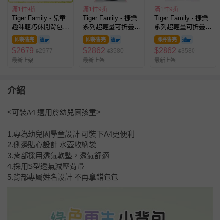
滿1件9折
滿1件9折
滿1件9折
Tiger Family - 兒童
Tiger Family - 捷樂
Tiger Family - 捷樂
趣味輕巧休閒背包
系列超輕量可折疊護
系列超輕量可折疊護
(小尺寸)-花花世界
脊書包-博派聯盟
脊書包-雲寶&碧琪
即將售完
即將售完
即將售完
│Kanga 大掛包
(聯名款)
$
2679
$
2862
$
2862
2977
3580
3580
$
$
$
【團購優惠】-贈三
最新上架
最新上架
最新上架
件組 (野餐墊+小掛
包+彩色筆)-款式隨
機，送完以其他替代
不另行通知另行通知
介紹
<可裝A4 適用於幼兒園孩童>
1.專為幼兒園學童設計 可裝下A4更便利
2.側邊貼心設計 水壺收納袋
3.背部採用透氣軟墊，透氣舒適
4.採用S型透氣減壓背帶
5.背部專屬姓名設計 不再拿錯包包