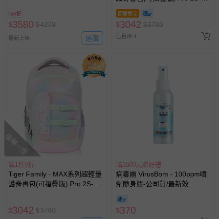
奇之門
業袋)-雲寶&碧琪)-花色送完以
84折
即將售完
其他樣式替代 不另行通知
3580
3042
$
$
4278
$
$
3780
已售出 4
追蹤
最新上架
搶購一空
滿1件9折
滿1500元贈好禮
Tiger Family - MAX系列超輕量
病毒崩 VirusBom - 100ppm噴
護脊書包(可摺疊版) Pro 2S-生
劑隨身瓶-公司貨/最新效
日蛋糕
期-100ml
3042
370
$
$
3780
$