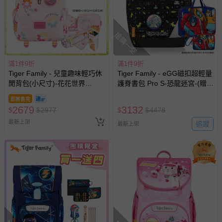
搶購一空
滿1件9折
滿1件9折
Tiger Family - 兒童趣味輕巧休
Tiger Family - eGG磁扣超輕量
閒背包(小尺寸)-花花世界
護脊書包 Pro S-恐龍迷宮-(贈
│Kanga 大掛包 【團購優惠】-
品：文具2件(補習袋+零錢包)-
即將售完
贈三件組 (野餐墊+小掛包+彩色
花色送完以其他樣式替代 不另
2679
3132
$
$
2977
$
$
4478
筆)-款式隨機，送完以其他替代
行通知
不另行通知另行通知
最新上架
追蹤
最新上架