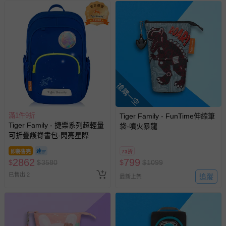
搶購一空
滿1件9折
Tiger Family - FunTime伸縮筆
Tiger Family - 捷樂系列超輕量
袋-噴火暴龍
可折疊護脊書包-閃亮星際
即將售完
73折
2862
799
$
$
3580
$
$
1099
已售出 2
追蹤
最新上架