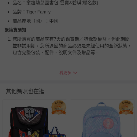
品名：童趣幼兒園書包-雲寶&碧琪(聯名款)
品牌：Tiger Family
商品產地（國）：中國
退換貨須知
您所購買的商品享有7天的鑑賞期／猶豫期權益，但此期間
並非試用期，您所退回的商品必須是未經使用的全新狀態，
包含完整包裝、配件、說明文件及贈品等。
如需退換貨，請於收到商品7天（含例假日內提出），如為
看更多
瑕疵退換貨所產生的運費，將由媽咪愛負責處理，若非瑕疵
退貨，您可至『查詢訂單』>『已出貨』中查詢該筆訂單，
並點選『我要退貨』即可進行申請。若有相關退貨問題，請
其他媽咪也在逛
至媽咪愛
LINE@客服ID: @mamilove
我們將依序為您處理
與服務，謝謝。
針對滿件折/滿額贈…等活動，如因部份退貨，而該訂單保
留商品未達活動門檻，將以原價計算，活動贈品亦需一併退
回。