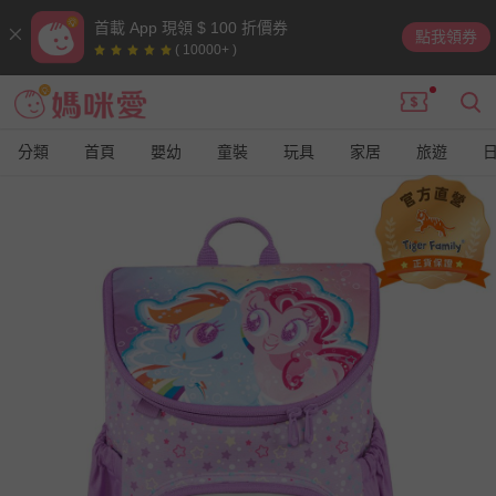
首載 App 現領 $ 100 折價券
點我領券
( 10000+ )
分類
首頁
嬰幼
童裝
玩具
家居
旅遊