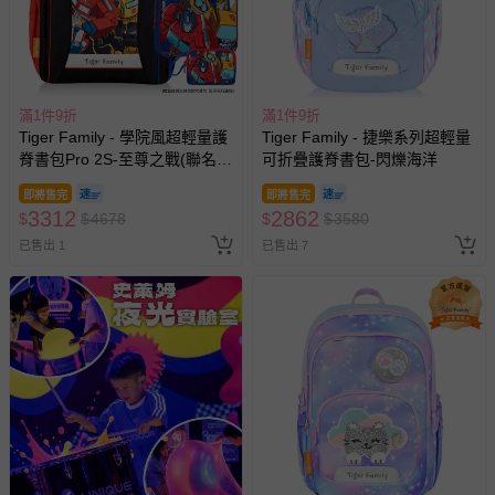
部分商品依據消費者保護法的規定，不適用七天鑑賞期/猶
豫期範圍：
易於腐敗、保存期限較短或解約時即將逾期（例如生鮮
商品、食品等）。
滿1件9折
滿1件9折
Tiger Family - 學院風超輕量護
Tiger Family - 捷樂系列超輕量
客製化商品（例如客製生日書、姓名貼等）。
脊書包Pro 2S-至尊之戰(聯名
可折疊護脊書包-閃爍海洋
報紙、期刊或雜誌（惟書籍如經拆封、使用，則酌收整
款)-(贈品：文具2件(補習袋+零
新費用）。
即將售完
即將售完
錢包)-博派之宇宙決戰)-花色送
3312
2862
$
$
4678
$
$
3580
完以其他樣式替代 不另行通知
經消費者拆封之影音商品或電腦軟體（例如 DVD、CD
已售出 1
已售出 7
等）。
非以有形媒介提供之數位內容或一經提供即為完成之線
上服務，經消費者事先同意始提供（例如線上課程、遊
戲或活動點數等）。
已拆封之以下類型商品：
-個人衛生用品（例如尿布、貼身衣物、泳裝、襪子、地
墊、寢具類等）。
-新生兒親膚衣物（嬰幼兒包巾與背巾、包屁衣、學習
褲、紗布衣等）。
-接觸性孕哺產品（奶嘴、奶瓶、擠乳器、哺乳衣、托腹