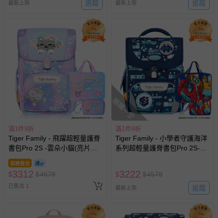
行通知
追蹤
追蹤
最新上架
最新上架
搶購一空
滿1件9折
滿1件9折
Tiger Family - 飛躍超輕量護脊
Tiger Family - 小學者守護海洋
書包Pro 2S -雲朵小貓(亮片款)-
系列超輕量護脊書包Pro 2S-冰
(贈品：文具2件(補習袋+零錢
鋒武士-(贈品：文具2件(補習袋
即將售完
包)-三麗鷗點心派對)-花色送完
+零錢包-博派之宇宙決戰)--花
3312
3222
$
$
4678
$
$
4578
以其他樣式替代 不另行通知
色送完以其他樣式替代 不另行
已售出 1
通知
追蹤
最新上架