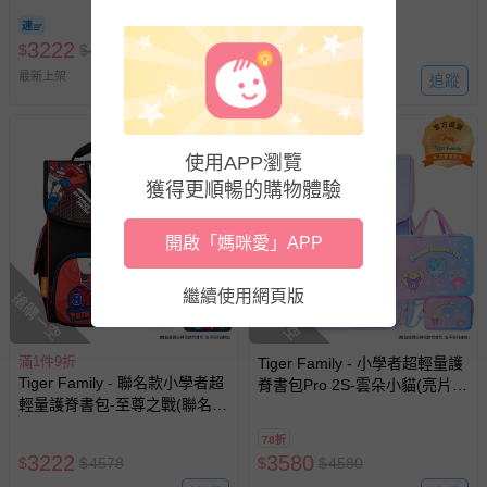
式、折價券與購物金的使用、退貨及商品運送方式等有疑
戰記-(贈品：文具2件(補習袋
2S)-(贈品：文具2件(補習袋+零
問，你可詳見：
媽咪愛客服中心
。
+零錢包-博派之宇宙決戰) 花色
錢包-三麗鷗點心派對)-花色送
3222
3222
$
$
4578
$
$
4580
送完以其他樣式替代 不另行通
完以其他樣式替代 不另行通知
預購商品：預購為海外同步代購，遇缺貨即會通知媽咪並協
知
最新上架
追蹤
最新上架
助取消退款事宜。
商品如因「價格、組合」等錯誤原因，導致無法安排出貨，
會主動以簡訊及mail通知訂單取消事宜，並將提供適當補
使用APP瀏覽
償。
獲得更順暢的購物體驗
開啟「媽咪愛」APP
繼續使用網頁版
搶購一空
搶購一空
滿1件9折
Tiger Family - 小學者超輕量護
Tiger Family - 聯名款小學者超
脊書包Pro 2S-雲朵小貓(亮片
輕量護脊書包-至尊之戰(聯名款
款)-(贈品：文具2件(補習袋+零
Pro 2S)-(贈品：文具2件(補習
錢包)-三麗鷗點心派對)-花色送
78折
袋+零錢包)-博派之宇宙決戰)-
完以其他樣式替代 不另行通知
3222
3580
$
$
4578
$
$
4580
花色送完以其他樣式替代 不另