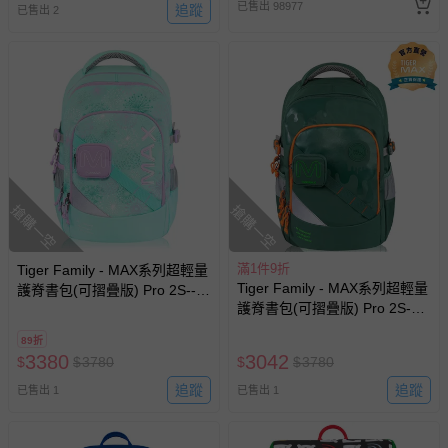
已售出 98977
追蹤
已售出 2
搶購一空
搶購一空
滿1件9折
Tiger Family - MAX系列超輕量
Tiger Family - MAX系列超輕量
護脊書包(可摺疊版) Pro 2S--飛
護脊書包(可摺疊版) Pro 2S-綠
舞蒲花
色搖滾(小掛包)
89折
3380
3042
$
$
3780
$
$
3780
追蹤
追蹤
已售出 1
已售出 1