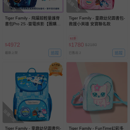
搶購一空
搶購一空
Tiger Family - 飛躍超輕量護脊
Tiger Family - 童趣幼兒園書包-
書包Pro 2S -雷電疾影【團購優
救援小英雄 安寶聯名款
惠】-送文具四件組 (手提補習
袋+鉛筆盒+小學生舒適握剪刀
82折
+HB鉛筆)-款式隨機，送完以其
4972
1780
$
$
$
2180
他替代 不另行通知另行通知
追蹤
追蹤
最新上架
已售出 2
搶購一空
Tiger Family - 童趣幼兒園書包-
Tiger Family - FunTime幻彩多