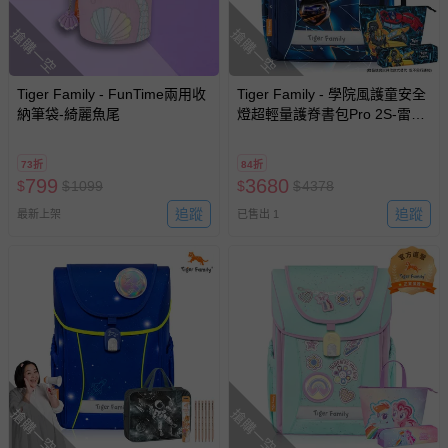
搶購一空
搶購一空
Tiger Family - FunTime兩用收
Tiger Family - 學院風護童安全
納筆袋-綺麗魚尾
燈超輕量護脊書包Pro 2S-雷電
疾影-(贈品：文具2件(便當袋
+鉛筆盒)-博派聯盟)-花色送完
73折
84折
以其他樣式替代 不另行通知
799
3680
$
$
1099
$
$
4378
追蹤
追蹤
最新上架
已售出 1
搶購一空
搶購一空