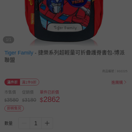
1/1
Tiger Family
-
捷樂系列超輕量可折疊護脊書包-博派
聯盟
商品編號：932225
進團購
滿件折
滿1件9折
市售價
促銷價
單件已折價
2862
$
3580
3180
$
$
即將售完
1
數量