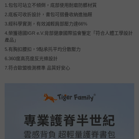
1.包包可站立不傾倒，底部使用耐磨防髒材質
2.底板可收折設計，書包可摺疊收納進抽屜
3.經科學實測，有效減輕肩部壓力達66%
4.榮獲德國IGR e.V.背部健康國際協會鑒定「符合人體工學設計
產品」
5.有胸扣腰扣，9點承托平均分散壓力
6.360度高亮度反光條設計
7.符合歐盟檢測標準 品質好安心