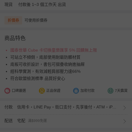
現貨
付款後 1~3 個工作天 出貨
折價券
可使用折價券
商品特色
國泰世華 Cube 卡切換童樂匯享 5% 回饋無上限
可站立不傾倒，底部使用耐磨防髒材質
底板可收折設計，書包可摺疊收納進抽屜
經科學實測，有效減輕肩部壓力達66%
符合歐盟檢測標準 品質好安心
口碑嚴選
正品保證
加密付款
7天鑑賞
付款
信用卡・LINE Pay・街口支付・先享後付・ATM・iPASS MONEY
配送
宅配
滿$999免運