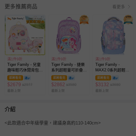
更多推薦商品
看更多
滿1件9折
滿1件9折
滿1件9折
Tiger Family - 兒童
Tiger Family - 捷樂
Tiger Family -
趣味輕巧休閒背包
系列超輕量可折疊護
MAX2.0系列超輕量
(小尺寸)-花花世界
脊書包-雲寶&碧琪
護脊書包Pro 2S-藍
即將售完
即將售完
即將售完
│Kanga 大掛包
(聯名款)
天
$
2679
$
2862
$
3132
2977
3580
3680
$
$
$
【團購優惠】-贈三
最新上架
最新上架
最新上架
件組 (野餐墊+小掛
包+彩色筆)-款式隨
機，送完以其他替代
不另行通知另行通知
介紹
<此款適合中年級學童，建議身高約110-140cm>