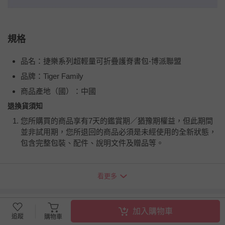
規格
品名：捷樂系列超輕量可折疊護脊書包-博派聯盟
品牌：Tiger Family
商品產地（國）：中國
退換貨須知
您所購買的商品享有7天的鑑賞期／猶豫期權益，但此期間
並非試用期，您所退回的商品必須是未經使用的全新狀態，
包含完整包裝、配件、說明文件及贈品等。
如需退換貨，請於收到商品7天（含例假日內提出），如為
看更多
瑕疵退換貨所產生的運費，將由媽咪愛負責處理，若非瑕疵
退貨，您可至『查詢訂單』>『已出貨』中查詢該筆訂單，
並點選『我要退貨』即可進行申請。若有相關退貨問題，請
其他媽咪也在逛
加入購物車
至媽咪愛
LINE@客服ID: @mamilove
我們將依序為您處理
追蹤
購物車
與服務，謝謝。