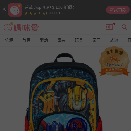
首載 App 現領 $ 100 折價券
點我領券
( 10000+ )
分類
首頁
嬰幼
童裝
玩具
家居
旅遊