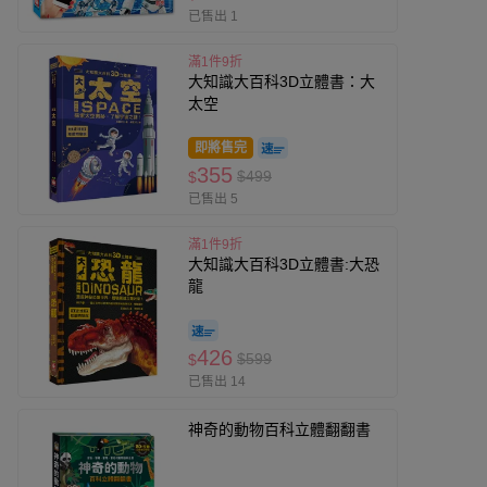
已售出 1
滿1件9折
大知識大百科3D立體書：大
太空
即將售完
355
$499
$
已售出 5
滿1件9折
大知識大百科3D立體書:大恐
龍
426
$599
$
已售出 14
神奇的動物百科立體翻翻書