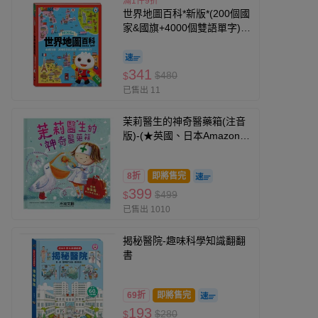
滿1件9折
世界地圖百科*新版*(200個國
家&國旗+4000個雙語單字)-
FOOD超人
341
$480
$
已售出 11
茉莉醫生的神奇醫藥箱(注音
版)-(★英國、日本Amazon讀
者5星)
8折
即將售完
399
$499
$
已售出 1010
揭秘醫院-趣味科學知識翻翻
書
69折
即將售完
193
$280
$