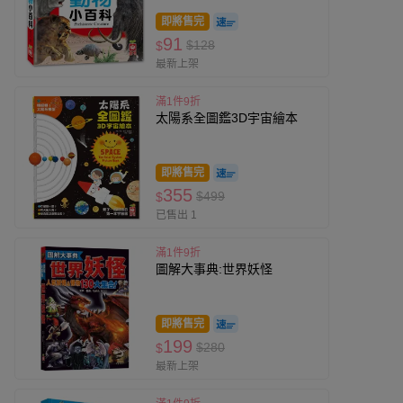
即將售完
91
$128
$
最新上架
滿1件9折
太陽系全圖鑑3D宇宙繪本
即將售完
355
$499
$
已售出 1
滿1件9折
圖解大事典:世界妖怪
即將售完
199
$280
$
最新上架