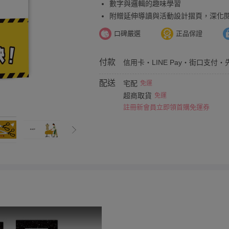
數字與邏輯的趣味學習
附贈延伸導讀與活動設計摺頁，深化
口碑嚴選
正品保證
付款
信用卡・LINE Pay・街口支付・
配送
宅配
免運
超商取貨
免運
註冊新會員立即領首購免運券