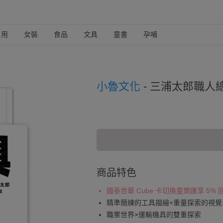
日用
女裝
食品
文具
童書
孕哺
小魯文化
-
三浦太郎職人
商品特色
國泰世華 Cube 卡切換童樂匯享 5%
精準簡練的工具描繪×重量探索的視覺
職業世界×運輸機具的雙重探索