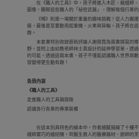
在《職人的工具》中，孩子將進入木匠、裁縫師、
圖像，觀察這些職人的「祕密武器」，理解每個行業的
《噸》則是一場關於重量的趣味挑戰！從人力搬運
級，最後甚至要動用起重機、火車與貨輪。孩子將在這
趣。
本套書特別收錄藝術評論人謝佩霓為兩書撰寫的導
野，並附上由幼教老師林士真設計的延伸學習單，透過
的可能。透過這兩本書，孩子不僅能認識職人世界與數
習變得更生動有趣！
各冊內容
《職人的工具》
走進職人的工具箱探險
認識各行各業的專業裝備
在這本別具特色的繪本中，作者細膩描繪了十種不
縫師靈巧的縫紉機，到醫生救人的醫療器材、廚師的烹