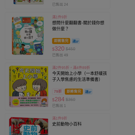
已售出 24
滿1件9折
想問什麼翻翻書-關於錢你想
做什麼？
即將售完
320
$450
$
已售出 49
滿2件95折，滿4件89折
今天開始上小學（一本舒緩孩
子入學焦慮的生活準備書）
79折
即將售完
284
$360
$
已售出 1
滿1件9折
史前動物小百科