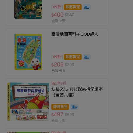
69折
即將售完
400
$580
$
最新上架
臺灣地圖百科-FOOD超人
69折
即將售完
206
$299
$
已售出 8
滿1件9折
幼福文化-寶寶探索科學繪本
《全套六冊》
即將售完
497
$699
$
最新上架