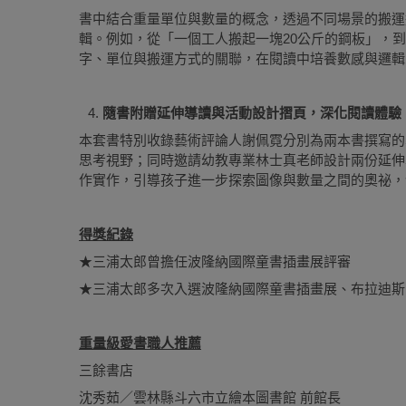
書中結合重量單位與數量的概念，透過不同場景的搬運
輯。例如，從「一個工人搬起一塊20公斤的鋼板」，到
字、單位與搬運方式的關聯，在閱讀中培養數感與邏輯
隨書附贈延伸導讀與活動設計摺頁，深化閱讀體驗
本套書特別收錄藝術評論人謝佩霓分別為兩本書撰寫的
思考視野；同時邀請幼教專業林士真老師設計兩份延伸
作實作，引導孩子進一步探索圖像與數量之間的奧祕，
得獎紀錄
★三浦太郎曾擔任波隆納國際童書插畫展評審
★三浦太郎多次入選波隆納國際童書插畫展、布拉迪斯
重量級愛書職人推薦
三餘書店
沈秀茹／雲林縣斗六市立繪本圖書館 前館長