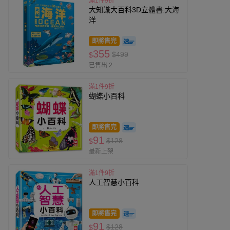
滿1件9折
大知識大百科3D立體書:大海
洋
即將售完
355
$499
$
已售出 2
滿1件9折
蝴蝶小百科
即將售完
91
$128
$
最新上架
滿1件9折
人工智慧小百科
即將售完
91
$128
$