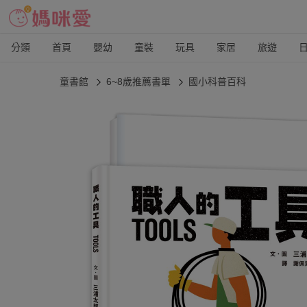
分類
首頁
嬰幼
童裝
玩具
家居
旅遊
童書館
6~8歲推薦書單
國小科普百科