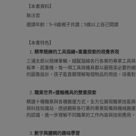
【本書資料】
無注音
適讀年齡：5~8歲親子共讀；9歲以上自己閱讀
【本書特色】
精準簡練的工具描繪×重量探索的視覺表現
三浦太郎以簡練筆觸，細膩描繪各行各業的專業工具與
板車、起重機，每一項工具與機具都以最簡潔必要的細
的圖像設計，孩子能直觀理解每個物品的用途，培養對
職業世界×運輸機具的雙重探索
精選十種職業與各種搬運方式，全方位展現職業技能與
與科技知識站，透過觀察各行業的專業裝備與機械搬運
的認識，進一步理解不同職業的工作內容與技術應用。
數字與邏輯的趣味學習