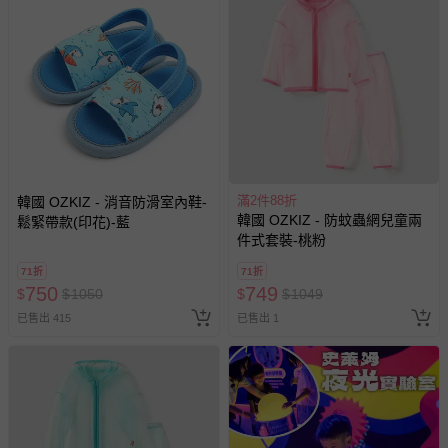
如需退換貨，請於收到商品7天（含例假日內提出），如為
瑕疵退換貨所產生的運費，將由媽咪愛負責處理，若非瑕疵
退貨，您可至『查詢訂單』>『已出貨』中查詢該筆訂單，
並點選『我要退貨』即可進行申請。若有相關退貨問題，請
至媽咪愛
LINE@客服ID: @mamilove
我們將依序為您處理
與服務，謝謝。
針對滿件折/滿額贈…等活動，如因部份退貨，而該訂單保
留商品未達活動門檻，將以原價計算，活動贈品亦需一併退
滿2件88折
韓國 OZKIZ - 消音防滑室內鞋-
回。
韓國 OZKIZ - 防蚊蟲網兒童兩
鬆緊帶款(印花)-藍
件式套裝-桃粉
部分商品依據消費者保護法的規定，不適用七天鑑賞期/猶
71折
71折
豫期範圍：
750
749
$
$
1050
$
$
1049
易於腐敗、保存期限較短或解約時即將逾期（例如生鮮
已售出 415
已售出 1
商品、食品等）。
客製化商品（例如客製生日書、姓名貼等）。
報紙、期刊或雜誌（惟書籍如經拆封、使用，則酌收整
新費用）。
經消費者拆封之影音商品或電腦軟體（例如 DVD、CD