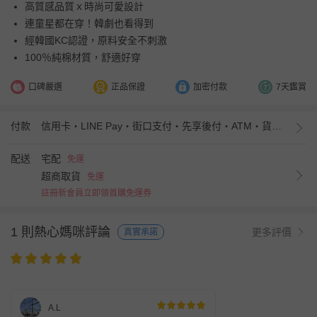
高質感品質ｘ時尚可愛設計
連童星都在穿！韓劇也看得到
經韓國KC認證，原料安全不刺激
100％純棉材質，舒適好穿
口碑嚴選
正品保證
加密付款
7天鑑賞
付款
信用卡・LINE Pay・街口支付・先享後付・ATM・貨到付款・iPASS MONEY
配送
宅配
免運
超商取貨
免運
註冊新會員立即領首購免運券
1 則熱心媽咪評論
更多評價
真實承諾
A.L