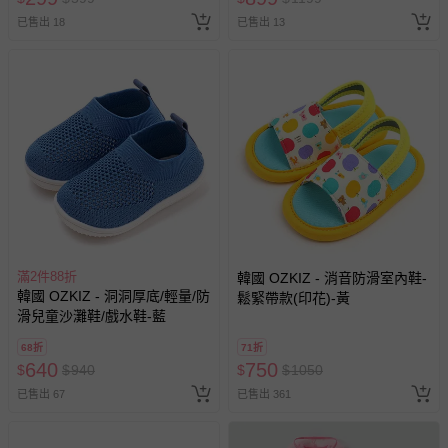
掉色。
已售出 18
已售出 13
5. 深淺色請分開洗滌，避免造成互相移染。請使用中性洗劑。
浸泡時間不宜過長。
6. 衣物若含圖案、印花等設計均建議手洗；如需機洗，請務必
將衣服翻面放入洗衣網、再放洗衣機，以免刮損圖樣。（若有
標註不可機洗或乾洗，請勿機洗、乾洗）
7. 請勿使用漂白劑、螢光增白劑及衣物柔軟劑，以免破壞布料
或導致掉色。
8. 洗滌後立刻晾乾，勿使用烘衣機。過分烘乾可能會破壞織物
纖維、導致衣物收縮。如有熨燙需求，請低溫熨燙。
9. 每件商品於拍攝時均力求忠實呈現，但因每台電腦、手機或
平板等設備之螢幕亮度、解析度不同，可能會有些許色差，謝
謝媽咪爸比們的體諒。
滿2件88折
韓國 OZKIZ - 消音防滑室內鞋-
韓國 OZKIZ - 洞洞厚底/輕量/防
鬆緊帶款(印花)-黃
滑兒童沙灘鞋/戲水鞋-藍
退換貨須知
68折
71折
您所購買的商品享有7天的鑑賞期／猶豫期權益，但此期間
640
750
$
$
940
$
$
1050
並非試用期，您所退回的商品必須是未經使用的全新狀態，
已售出 67
已售出 361
包含完整包裝、配件、說明文件及贈品等。