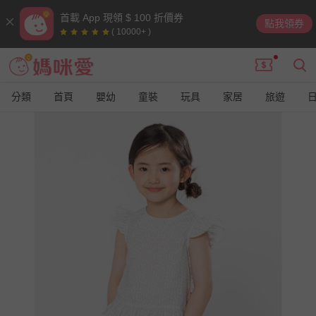
首載 App 現領 $ 100 折價券
點我領券
( 10000+ )
分類
首頁
嬰幼
童裝
玩具
家居
旅遊