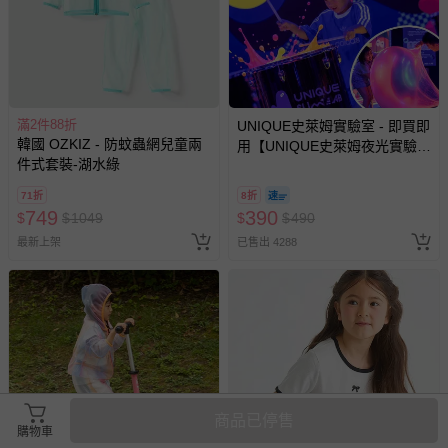
等）。
非以有形媒介提供之數位內容或一經提供即為完成之線
上服務，經消費者事先同意始提供（例如線上課程、遊
戲或活動點數等）。
已拆封之以下類型商品：
滿2件88折
UNIQUE史萊姆實驗室 - 即買即
韓國 OZKIZ - 防蚊蟲網兒童兩
-個人衛生用品（例如尿布、貼身衣物、泳裝、襪子、地
用【UNIQUE史萊姆夜光實驗室
件式套裝-湖水綠
@ 台北科教館 】2026/6/11-
墊、寢具類等）。
8/30 (電子票券，於展期現場憑
-新生兒親膚衣物（嬰幼兒包巾與背巾、包屁衣、學習
71折
8折
訂單編號兌換，逾期作廢) (大
褲、紗布衣等）。
749
390
$
$
1049
$
$
490
人小孩均一價(3歲以上需購票))
-接觸性孕哺產品（奶嘴、奶瓶、擠乳器、哺乳衣、托腹
最新上架
已售出 4288
帶束縛衣、餐搖椅等）。
-其他原廠盒裝商品封口處已貼上「不可拆封」，或具警
示字句等說明貼紙、封條者。
國際航空、客運、訂房等服務。
相關的退換貨辦理流程，可詳見：
退換貨 & 退款問題
商品已停售
購物車
其他常見問題：