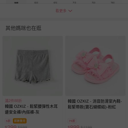
看更多
其他媽咪也在逛
貼心小叮嚀
1. 尺寸表單位皆為公分(cm)，實際尺寸會因布料彈性、水洗、
測量起訖點等因素略有誤差。
2. 平均尺寸表乃參考平均值制定，每位孩童成長速度略有不
滿2件88折
韓國 OZKIZ - 消音防滑室內鞋-
同，請參考孩子實際體型、現有衣物尺寸等實際測量結果進行
韓國 OZKIZ - 鬆緊腰彈性木耳
鬆緊帶款(寶石蝴蝶結)-粉紅
邊安全褲/內搭褲-灰
選購。
3. 第一次穿之前，建議單獨手洗。
5折
即將售完
75折
4. 建議以冷水洗滌，並遵循衣物上洗標指示，以免造成移染或
299
899
$
$
599
$
$
1199