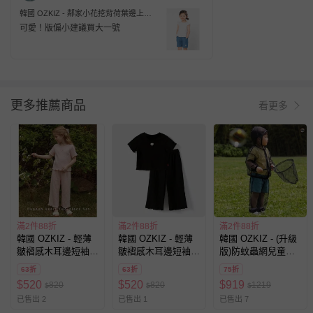
韓國 OZKIZ - 鄰家小花挖背荷葉邊上衣
X短褲套裝-白X丹寧藍
可愛！版偏小建議買大一號
更多推薦商品
看更多
滿2件88折
滿2件88折
滿2件88折
韓國 OZKIZ - 輕薄
韓國 OZKIZ - 輕薄
韓國 OZKIZ - (升級
皺褶感木耳邊短袖上
皺褶感木耳邊短袖上
版)防蚊蟲網兒童兩
衣X長褲套裝-粉
衣X長褲套裝-黑
件式套裝-黑
63折
63折
75折
$
520
$
520
$
919
820
820
1219
$
$
$
已售出 2
已售出 1
已售出 7