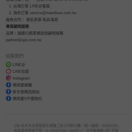
台灣訂單
LINE@客服
海外訂單
service@mamilove.com.tw
廠商合作：
報名表單 點此填寫
專業顧問服務
品牌、通路行銷業務陪跑顧問服務
partner@upn.com.tw
追蹤我們
LINE@
LINE社群
Instagram
媽咪愛團購
新手爸媽諮詢站
媽咪愛VIP選物社
106 台北市大安區敦化南路二段105號15樓，統一編號：53925591
食品業者登錄字號：A-153925591-00000-7，北市衛器販 (安) 字第