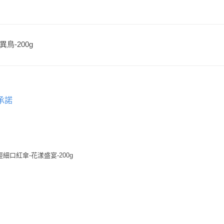
異鳥-200g
承諾
輕細口紅傘-花漾盛宴-200g