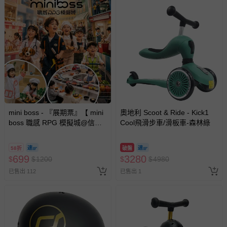
mini boss - 『展期票』【 mini
奧地利 Scoot & Ride - Kick1
boss 職感 RPG 模擬城@信義
Cool飛滑步車/滑板車-森林綠
A11 】2026/7/10-8/30 (電子票
券，於展期現場憑訂單編號兌
58折
破盤
換，依現場梯次安排入場，逾
699
3280
$
$
1200
$
$
4980
期作廢) (兒童票(2歲以上)贈一
已售出 112
已售出 1
名陪伴成人)