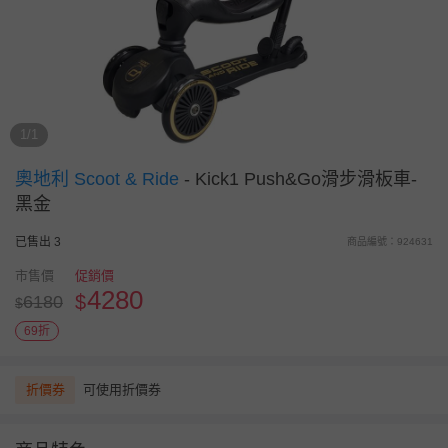
1/1
奧地利 Scoot & Ride
-
Kick1 Push&Go滑步滑板車-
黑金
已售出 3
商品編號：924631
市售價
促銷價
4280
$
6180
$
69折
折價券
可使用折價券