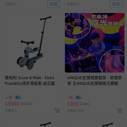
費用，可能會另需加收。
追蹤
追蹤
已售出 1
已售出 2
商品實際的配達日期，可於訂單個人資料內的查詢訂單內，
已出貨通知之訊息為主。
如您收到商品，請依正常流程檢查是否完好，若商品遇瑕疵
情形，您可申請更換新品或退貨，請見：
退貨的辦理流程
。
若您對於會員帳號、商品訂購與資訊、購物流程、付款方
式、折價券與購物金的使用、退貨及商品運送方式等有疑
問，你可詳見：
媽咪愛客服中心
。
預購商品：預購為海外同步代購，遇缺貨即會通知媽咪並協
助取消退款事宜。
商品如因「價格、組合」等錯誤原因，導致無法安排出貨，
奧地利 Scoot & Ride - Kick1
UNIQUE史萊姆實驗室 - 即買即
Push&Go滑步滑板車-岩石藍
用【UNIQUE史萊姆夜光實驗室
會主動以簡訊及mail通知訂單取消事宜，並將提供適當補
@ 台北科教館 】2026/6/11-
償。
8/30 (電子票券，於展期現場憑
67折
8折
訂單編號兌換，逾期作廢) (大
3980
390
$
$
5980
$
$
490
人小孩均一價(3歲以上需購票))
已售出 1
已售出 4265