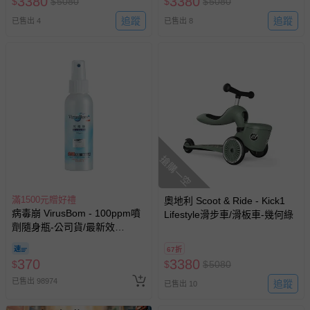
3380
3380
$
$
5080
$
$
5080
追蹤
追蹤
已售出 4
已售出 8
搶購一空
滿1500元贈好禮
奧地利 Scoot & Ride - Kick1
病毒崩 VirusBom - 100ppm噴
Lifestyle滑步車/滑板車-幾何綠
劑隨身瓶-公司貨/最新效
期-100ml
67折
370
3380
$
$
$
5080
已售出 98974
追蹤
已售出 10