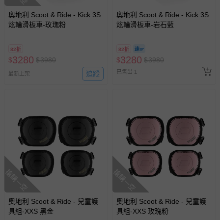
並點選『我要退貨』即可進行申請。若有相關退貨問題，請
至媽咪愛
LINE@客服ID: @mamilove
我們將依序為您處理
奧地利 Scoot & Ride - Kick 3S
奧地利 Scoot & Ride - Kick 3S
與服務，謝謝。
炫輪滑板車-玫瑰粉
炫輪滑板車-岩石藍
針對滿件折/滿額贈…等活動，如因部份退貨，而該訂單保
82折
82折
3280
3280
留商品未達活動門檻，將以原價計算，活動贈品亦需一併退
$
$
3980
$
$
3980
回。
已售出 1
追蹤
最新上架
部分商品依據消費者保護法的規定，不適用七天鑑賞期/猶
豫期範圍：
易於腐敗、保存期限較短或解約時即將逾期（例如生鮮
商品、食品等）。
客製化商品（例如客製生日書、姓名貼等）。
報紙、期刊或雜誌（惟書籍如經拆封、使用，則酌收整
新費用）。
搶購一空
搶購一空
經消費者拆封之影音商品或電腦軟體（例如 DVD、CD
等）。
奧地利 Scoot & Ride - 兒童護
奧地利 Scoot & Ride - 兒童護
非以有形媒介提供之數位內容或一經提供即為完成之線
具組-XXS 黑金
具組-XXS 玫瑰粉
上服務，經消費者事先同意始提供（例如線上課程、遊