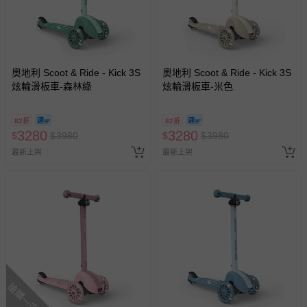
全帽、護膝、護肘、鞋子）。 ● 不允許任意修改，修改後可
能會減低產品的安全性贈成危險。 ● 使用前，請檢查所有連
接位，確保所有連接位和螺絲皆有鎖緊。 ● 使用需要一些技
巧，以避免跌倒或碰撞而引致使用者或第三方受傷。 ● 禁止
於公共及一般道路使用，請在平坦平滑、安全、遠離交通道
奧地利 Scoot & Ride - Kick 3S
奧地利 Scoot & Ride - Kick 3S
路的地方使用。 ● 推桿僅供成人使用，確保在安裝推桿的情
炫輪滑板車-森林綠
炫輪滑板車-米色
况下，不讓孩子獨自騎車，避免跌倒風險。 ● 坐姿模式下體
重超過20KG之兒童不得使用，站姿模式下體重超過50KG之
82折
82折
兒童不得使用。 ● 商品尺寸測量存在些許誤差，請依實際商
3280
3280
$
$
3980
$
$
3980
品為主。
最新上架
最新上架
BSMI商品檢驗標識字號：R45656
退換貨須知
您所購買的商品享有7天的鑑賞期／猶豫期權益，但此期間
並非試用期，您所退回的商品必須是未經使用的全新狀態，
包含完整包裝、配件、說明文件及贈品等。
如需退換貨，請於收到商品7天（含例假日內提出），如為
瑕疵退換貨所產生的運費，將由媽咪愛負責處理，若非瑕疵
搶購一空
退貨，您可至『查詢訂單』>『已出貨』中查詢該筆訂單，