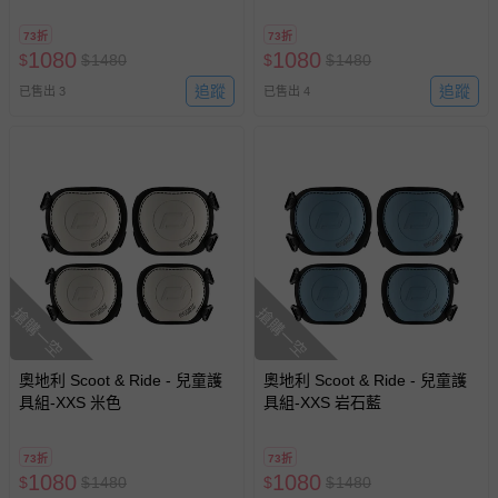
戲或活動點數等）。
73折
73折
已拆封之以下類型商品：
1080
1080
$
$
1480
$
$
1480
-個人衛生用品（例如尿布、貼身衣物、泳裝、襪子、地
追蹤
追蹤
已售出 3
已售出 4
墊、寢具類等）。
-新生兒親膚衣物（嬰幼兒包巾與背巾、包屁衣、學習
褲、紗布衣等）。
-接觸性孕哺產品（奶嘴、奶瓶、擠乳器、哺乳衣、托腹
帶束縛衣、餐搖椅等）。
-其他原廠盒裝商品封口處已貼上「不可拆封」，或具警
示字句等說明貼紙、封條者。
國際航空、客運、訂房等服務。
搶購一空
搶購一空
相關的退換貨辦理流程，可詳見：
退換貨 & 退款問題
奧地利 Scoot & Ride - 兒童護
奧地利 Scoot & Ride - 兒童護
具組-XXS 米色
具組-XXS 岩石藍
其他常見問題：
運送服務：目前提供的運送僅限台灣本島。如您位於離島地
73折
73折
區，可能會無法配送，或須依據商品需加收離島運費。廠商
1080
1080
$
$
1480
$
$
1480
亦保留出貨與否的權利。離島、偏遠地區、樓層親送等加價