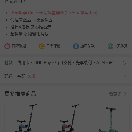
商品特色
國泰世華 Cube 卡切換童樂匯享 5% 回饋無上限
代理商正品 享原廠保固
推桿X踏板 安心推著走
超輕量 多段變化玩法
口碑嚴選
正品保證
加密付款
7天鑑賞
付款
信用卡・LINE Pay・街口支付・先享後付・ATM・iPASS MONEY
配送
宅配
免運
更多推薦商品
看更多