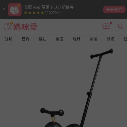
首載 App 現領 $ 100 折價券
點我領券
( 10000+ )
分類
首頁
嬰幼
童裝
玩具
家居
旅遊