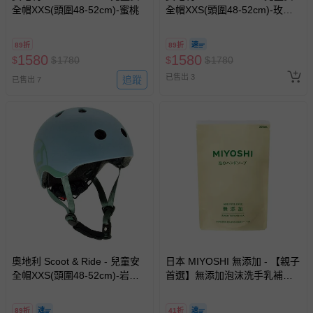
全帽XXS(頭圍48-52cm)-蜜桃
全帽XXS(頭圍48-52cm)-玫瑰
粉
89折
89折
1580
1580
$
$
1780
$
$
1780
已售出 3
追蹤
已售出 7
奧地利 Scoot & Ride - 兒童安
日本 MIYOSHI 無添加 - 【親子
全帽XXS(頭圍48-52cm)-岩石
首選】無添加泡沫洗手乳補充
藍
包-300ml
89折
41折