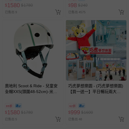
1580
98
$
$
1780
$
$
240
已售出 9
已售出 4575
奧地利 Scoot & Ride - 兒童安
巧虎夢想樂園 - (巧虎夢想樂園)
全帽XXS(頭圍48-52cm)-米白
【買一送一】平日暢玩兩大一
條紋
小套票 (正券為電子票券現場兌
換，贈送券現場領取)-效期至
89折
62折
2026/10/16 正券逾期視同現金
1580
999
$
$
1780
$
$
1600
券使用
已售出 5
已售出 48