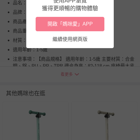
使用APP瀏覽
品名：Kick1 Push&Go滑步滑板車
獲得更順暢的購物體驗
品牌：奧地利 Scoot & Ride
商品產地（國）：中國
開啟「媽咪愛」APP
商品重（容）量：3.5 kg
繼續使用網頁版
材質：合金鋼、鋁、PU、PP、TPR
適用年齡：1-5歲
注意事項：【商品規格】 適用年齡：1-5歲 主要材質：合金
鋼、鋁、PU、PP、TPR 適合身高：82-118 cm 座椅最大承
重：20 kg 腳踏最大承重：50 kg 車把高度：57-64 cm 推把
看更多
高度：82-92 cm 輪胎尺寸：前輪120 mm、後輪80 mm 商
品重量：3.5 kg 座椅高度：22.5-29 cm 產地：中國 商品檢
其他媽咪也在逛
驗標識號：R45656 【注意事項】 ● 本產品無剎車功能。 ●
本產品適用於1-5歲之兒童使用。 ● 本產品僅限一人使用，
不得超載。 ● 請小心小零件，避免窒息的危險。 ● 兒童使
用本產品時，需有成人在旁監護。 ● 使用時，不容許用自行
車、汽車或者其他車拖行。 ● 使用前，請完整閱讀使用說明
書，必需中成人組裝。 ● 確保推桿牢固接合在腳踏板上，聽
到〝喀〞聲即鎖定完成。 ● 使用本產品請穿載防護裝備（安