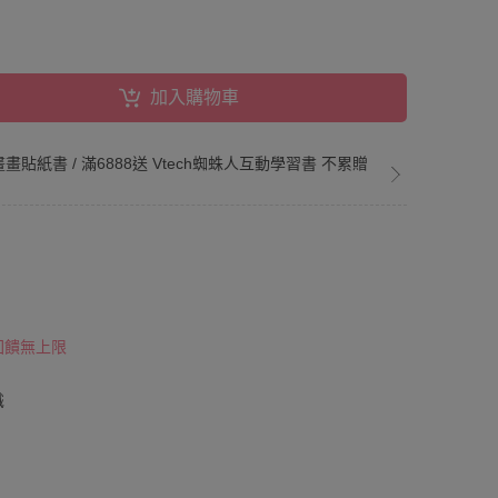
加入購物車
us 畫畫貼紙書 / 滿6888送 Vtech蜘蛛人互動學習書 不累贈
 回饋無上限
識