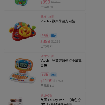
899
$1299
$
已售出 50
滿2件95折
Vtech - 歡樂學習方向盤
69折
899
$1299
$
已售出 21
滿2件95折
Vtech - 兒童智慧學習小筆電-
白色
69折
1199
$1750
$
已售出 113
滿1件9折
英國 Le Toy Van - 【角色扮
演】行動咖啡攤玩具組