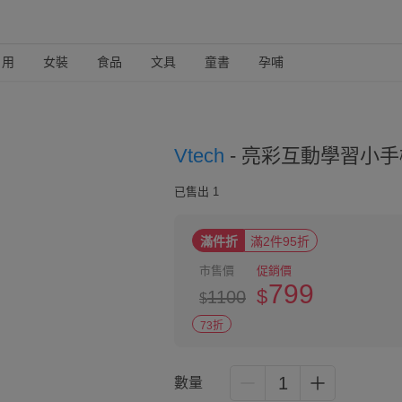
日用
女裝
食品
文具
童書
孕哺
Vtech
-
亮彩互動學習小手
已售出 1
滿件折
滿2件95折
市售價
促銷價
799
$
1100
$
73折
1
數量