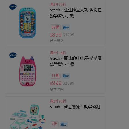
滿2件95折
Vtech - 汪汪隊立大功-救援任
務學習小手機
69折
899
$1299
$
已售出 2
滿2件95折
Vtech - 蓋比的娃娃屋-喵喵魔
法學習小手機
71折
999
$1399
$
最新上架
滿2件95折
Vtech - 智慧醫療互動學習組
7折