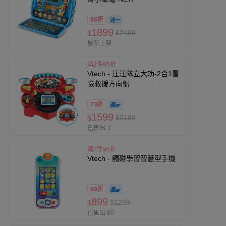
86折
1899
$2199
$
最新上架
滿2件95折
Vtech - 汪汪隊立大功-2合1冒
險救援方向盤
73折
1599
$2199
$
已售出 3
滿2件95折
Vtech - 觸碰學習智慧型手機
69折
899
$1299
$
已售出 60