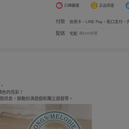
口碑嚴選
正品保證
付款
信用卡・LINE Pay・街口支付・先
配送
宅配
滿$499免運
。
顏色的亮彩！
發訊息，鼓勵扮演遊戲和獨立遊戲等。