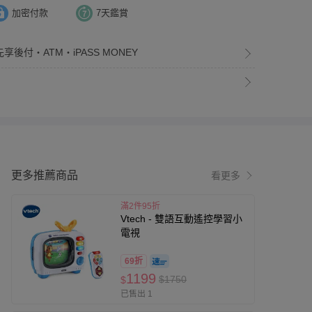
加密付款
7天鑑賞
享後付・ATM・iPASS MONEY
更多推薦商品
看更多
滿2件95折
Vtech - 雙語互動遙控學習小
電視
69折
1199
$1750
$
已售出 1