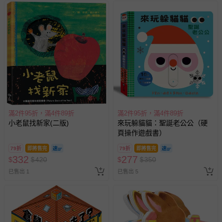
回。
部分商品依據消費者保護法的規定，不適用七天鑑賞期/猶
豫期範圍：
易於腐敗、保存期限較短或解約時即將逾期（例如生鮮
商品、食品等）。
客製化商品（例如客製生日書、姓名貼等）。
報紙、期刊或雜誌（惟書籍如經拆封、使用，則酌收整
新費用）。
滿2件95折，滿4件89折
滿2件95折，滿4件89折
經消費者拆封之影音商品或電腦軟體（例如 DVD、CD
小老鼠找新家(二版)
來玩躲貓貓：聖誕老公公（硬
等）。
頁操作遊戲書）
非以有形媒介提供之數位內容或一經提供即為完成之線
79折
即將售完
79折
即將售完
上服務，經消費者事先同意始提供（例如線上課程、遊
332
277
$
$
420
$
$
350
戲或活動點數等）。
已售出 1
已售出 5
已拆封之以下類型商品：
-個人衛生用品（例如尿布、貼身衣物、泳裝、襪子、地
墊、寢具類等）。
-新生兒親膚衣物（嬰幼兒包巾與背巾、包屁衣、學習
褲、紗布衣等）。