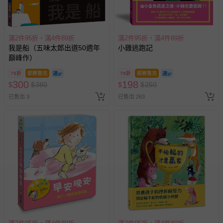
若您對於會員帳號、商品訂購與資訊、購物流程、付款方
式、折價券與購物金的使用、退貨及商品運送方式等有疑
問，你可詳見：
媽咪愛客服中心
。
滿2件95折，滿4件89折
滿2件95折，滿4件89折
預購商品：預購為海外同步代購，遇缺貨即會通知媽咪並協
我是船（五味太郎出道50週年
小雞逃跑記
助取消退款事宜。
巔峰作）
商品如因「價格、組合」等錯誤原因，導致無法安排出貨，
79折
即將售完
79折
即將售完
會主動以簡訊及mail通知訂單取消事宜，並將提供適當補
300
198
$
$
380
$
$
250
償。
已售出 3
已售出 263