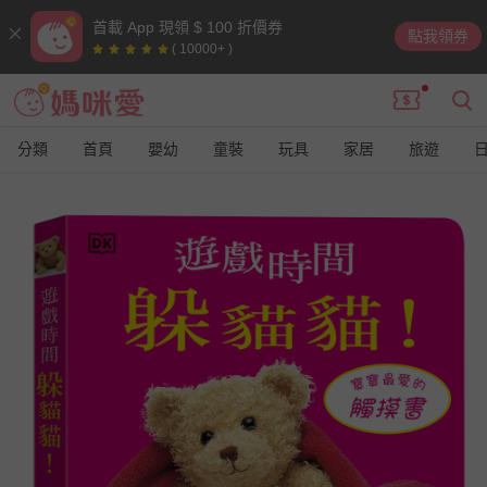
首載 App 現領 $ 100 折價券
點我領券
( 10000+ )
分類
首頁
嬰幼
童裝
玩具
家居
旅遊