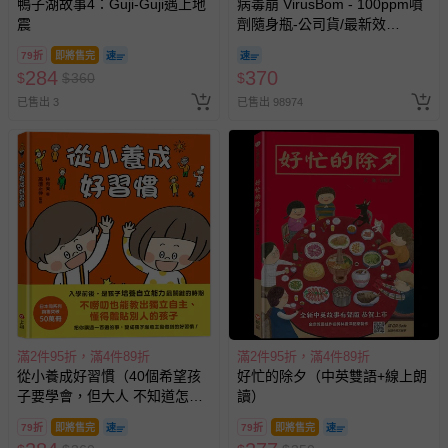
鴨子湖故事4：Guji-Guji遇上地
病毒崩 VirusBom - 100ppm噴
震
劑隨身瓶-公司貨/最新效
期-100ml
79折
即將售完
284
370
$
$
360
$
已售出 3
已售出 98974
滿2件95折，滿4件89折
滿2件95折，滿4件89折
從小養成好習慣（40個希望孩
好忙的除夕（中英雙語+線上朗
子要學會，但大人 不知道怎麼
讀）
教的生活習慣）
79折
即將售完
79折
即將售完