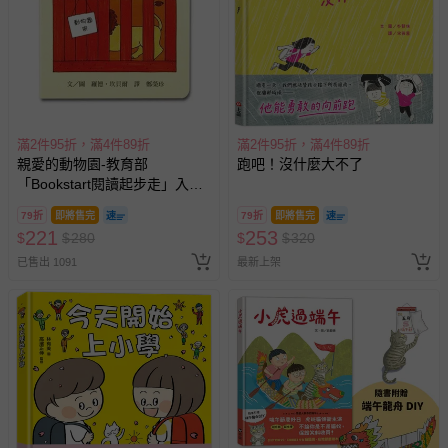
滿2件95折，滿4件89折
滿2件95折，滿4件89折
親愛的動物園-教育部
跑吧！沒什麼大不了
「Bookstart閱讀起步走」入選
書單
79折
即將售完
79折
即將售完
221
253
$
$
280
$
$
320
已售出 1091
最新上架