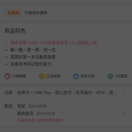
折價券
可使用折價券
商品特色
國泰世華 Cube 卡切換童樂匯享 5% 回饋無上限
翻一翻、摸一摸、找一找
寶寶的第一本互動遊戲書
培養思考與記憶的能力
口碑嚴選
正品保證
加密付款
7天鑑賞
付款
信用卡・LINE Pay・街口支付・先享後付・ATM・貨到付款・iPASS MONEY
配送
宅配
滿$699免運
超商取貨
滿$699免運
註冊新會員立即領首購免運券