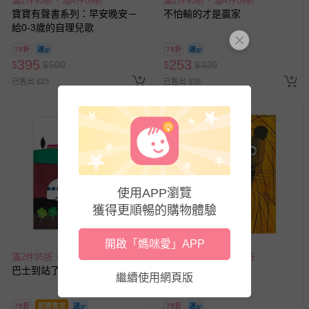
滿2件95折，滿4件89折
滿2件95折，滿4件89折
寶寶有聲書系列：早安晚安－
不怕輸的才是贏家
給0-3歲的自理兒歌
79折
79折
395
253
$
$
500
$
$
320
已售出 623
已售出 938
使用APP瀏覽
獲得更順暢的購物體驗
開啟「媽咪愛」APP
滿2件95折，滿4件89折
滿2件95折，滿4件89折
巴士到站了
1,2,3到動物園
繼續使用網頁版
79折
即將售完
79折