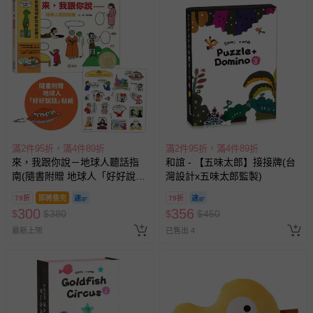
滿2件95折，滿4件89折
滿2件95折，滿4件89折
來，我跟你說－地球人聽話指
和誼 - 【五味太郎】接接牌(台
南(隨書附贈 地球人「好好說
灣設計x五味太郎監製)
話」貼紙)
79折
即將售完
79折
300
356
$
$
380
$
$
450
最新上架
已售出 4