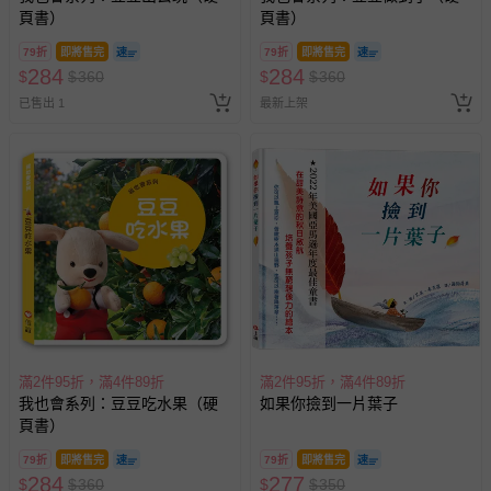
頁書）
頁書）
79折
即將售完
79折
即將售完
284
284
$
$
360
$
$
360
已售出 1
最新上架
滿2件95折，滿4件89折
滿2件95折，滿4件89折
我也會系列：豆豆吃水果（硬
如果你撿到一片葉子
頁書）
79折
即將售完
79折
即將售完
284
277
$
$
360
$
$
350