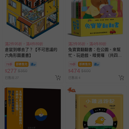
-接觸性孕哺產品（奶嘴、奶瓶、擠乳器、哺乳衣、托腹
帶束縛衣、餐搖椅等）。
-其他原廠盒裝商品封口處已貼上「不可拆封」，或具警
示字句等說明貼紙、封條者。
國際航空、客運、訂房等服務。
滿2件95折，滿4件89折
滿2件95折，滿4件89折
相關的退換貨辦理流程，可詳見：
退換貨 & 退款問題
倉鼠到哪去了？【不可思議的
兔寶寶翻翻書：在公園、來幫
六角形圖畫書】
忙、玩遊戲、睡覺囉 （共四
冊）
其他常見問題：
79折
即將售完
79折
即將售完
277
474
$
$
350
$
$
600
運送服務：目前提供的運送僅限台灣本島。如您位於離島地
已售出 27
已售出 4
區，可能會無法配送，或須依據商品需加收離島運費。廠商
亦保留出貨與否的權利。離島、偏遠地區、樓層親送等加價
費用，可能會另需加收。
商品實際的配達日期，可於訂單個人資料內的查詢訂單內，
已出貨通知之訊息為主。
如您收到商品，請依正常流程檢查是否完好，若商品遇瑕疵
情形，您可申請更換新品或退貨，請見：
退貨的辦理流程
。