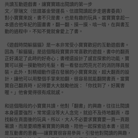
共讀互動遊戲書，讓寶寶踏出閱讀的第一步
文╱廖瑞文（信誼基金營運長、信誼閱讀起步走選書委員）
對小寶寶來說，書不只是書，也是有趣的玩具。當寶寶拿起一
本適合他年紀的圖畫書，翻一翻、摸一摸、啃一啃，在與書互
動的過程中，不知不覺就會愛上了書。
《遊戲時間躲貓貓》是一本非常受小寶寶歡迎的互動遊戲書。
因為「躲貓貓」是這個階段寶寶非常喜歡的遊戲，書中的翻頁
正好滿足了此時的好奇心；書裡還設計了感官探索的功能，寶
寶可以摸一摸動物的毛髮，看一看發出閃亮光芒的消防隊員服
裝。此外，對精細動作還在發展的小寶寶來說，超大翻頁的設
計，讓他可以用整個手掌來拍翻，很容易就能翻開書頁。當寶
寶自己翻頁時，記得要大大鼓勵他說：「你找到了，好厲害
喔。」他會覺得很有成就感。
和這個階段的小寶寶共讀，他對「翻書」的興趣，往往比閱讀
本身還要強烈，常常還沒等大人念完，就迫不及待地翻頁，尋
找躲在頁面後的玩具。所以，大人不必要求寶寶要一頁一頁跟
著讀，而是要順應著寶寶的興趣、陪他一起探索這本書，這就
是互動書的意義──讓寶寶很容易參與，引發他對閱讀的興趣，