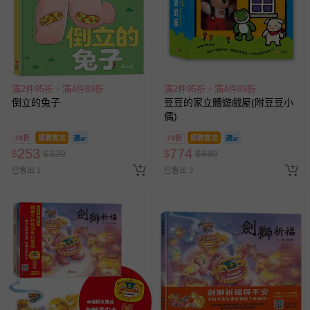
滿2件95折，滿4件89折
滿2件95折，滿4件89折
倒立的兔子
豆豆的家立體遊戲屋(附豆豆小
偶)
79折
即將售完
79折
即將售完
253
774
$
$
320
$
$
980
已售出 1
已售出 3