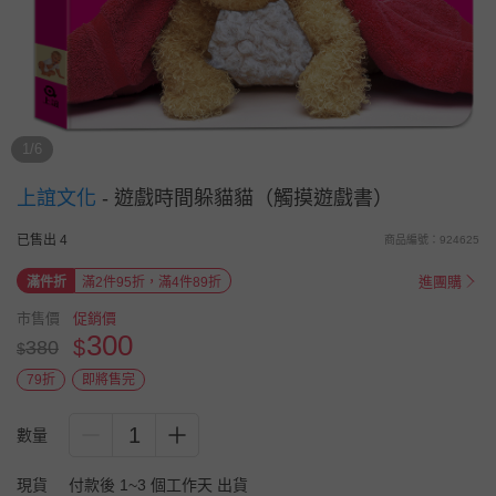
1/6
上誼文化
-
遊戲時間躲貓貓（觸摸遊戲書）
已售出 4
商品編號：924625
進團購
滿件折
滿2件95折，滿4件89折
市售價
促銷價
300
$
380
$
79折
即將售完
1
數量
現貨
付款後 1~3 個工作天 出貨