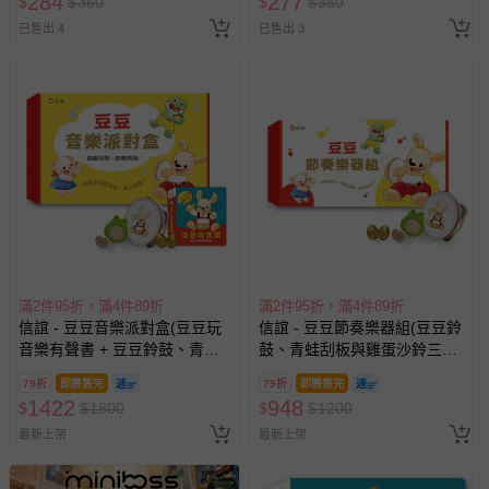
284
277
$
$
360
$
$
350
已售出 4
已售出 3
滿2件95折，滿4件89折
滿2件95折，滿4件89折
信誼 - 豆豆音樂派對盒(豆豆玩
信誼 - 豆豆節奏樂器組(豆豆鈴
音樂有聲書 + 豆豆鈴鼓、青蛙
鼓、青蛙刮板與雞蛋沙鈴三款
刮板與雞蛋沙鈴三款節奏樂器)
節奏樂器)
79折
即將售完
79折
即將售完
1422
948
$
$
1800
$
$
1200
最新上架
最新上架