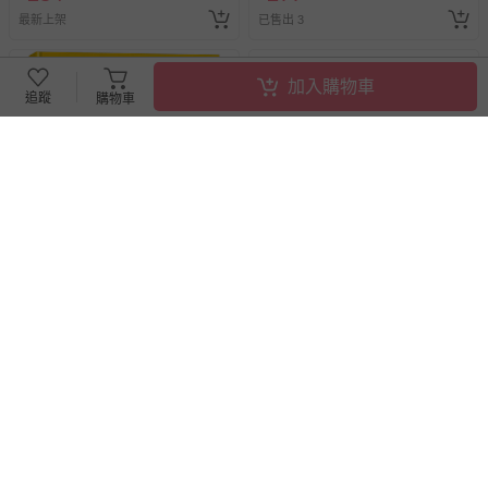
最新上架
已售出 3
加入購物車
追蹤
購物車
滿2件95折，滿4件89折
滿2件95折，滿4件89折
我的名字Chrysanthemum（面
上誼文化 - 【德國KOSMOS】
對同學嘲笑，孩子該如何自
惡有鱷爆-8歲以上
處？）
79折
即將售完
79折
即將售完
253
466
$
$
320
$
$
590
已售出 2
已售出 1