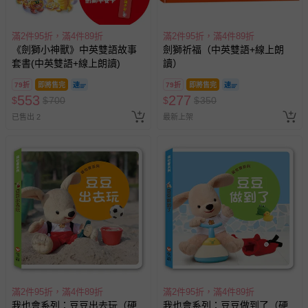
滿2件95折，滿4件89折
滿2件95折，滿4件89折
《劍獅小神獸》中英雙語故事
劍獅祈福（中英雙語+線上朗
套書(中英雙語+線上朗讀)
讀）
79折
即將售完
79折
即將售完
553
277
$
$
700
$
$
350
已售出 2
最新上架
滿2件95折，滿4件89折
滿2件95折，滿4件89折
我也會系列：豆豆出去玩（硬
我也會系列：豆豆做到了（硬