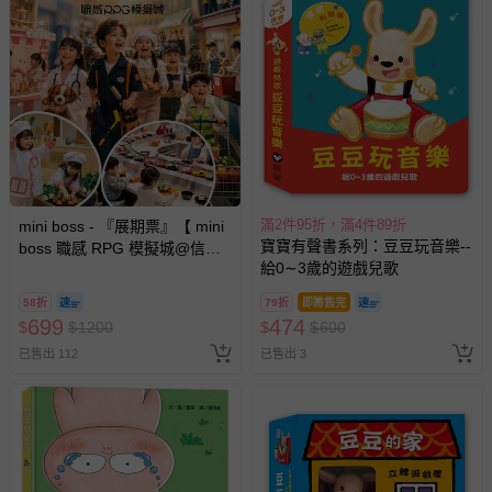
滿2件95折，滿4件89折
mini boss - 『展期票』【 mini
寶寶有聲書系列：豆豆玩音樂--
boss 職感 RPG 模擬城@信義
給0∼3歲的遊戲兒歌
A11 】2026/7/10-8/30 (電子票
券，於展期現場憑訂單編號兌
58折
79折
即將售完
換，依現場梯次安排入場，逾
699
474
$
$
1200
$
$
600
期作廢) (兒童票(2歲以上)贈一
已售出 112
已售出 3
名陪伴成人)