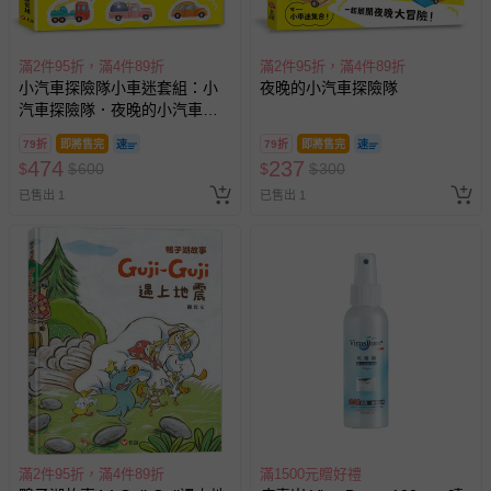
滿2件95折，滿4件89折
滿2件95折，滿4件89折
小汽車探險隊小車迷套組：小
夜晚的小汽車探險隊
汽車探險隊．夜晚的小汽車探
險隊（加贈7張小汽車貼紙）
79折
即將售完
79折
即將售完
474
237
$
$
600
$
$
300
已售出 1
已售出 1
滿2件95折，滿4件89折
滿1500元贈好禮