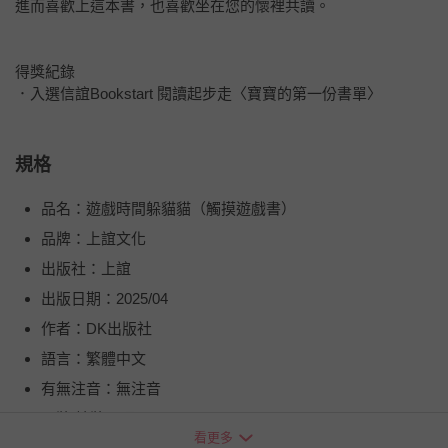
進而喜歡上這本書，也喜歡坐在您的懷裡共讀。
得獎紀錄
．入選信誼Bookstart 閱讀起步走〈寶寶的第一份書單〉
規格
品名：遊戲時間躲貓貓（觸摸遊戲書）
品牌：上誼文化
出版社：上誼
出版日期：2025/04
作者：DK出版社
語言：繁體中文
有無注音：無注音
平裝/精裝：硬頁
看更多