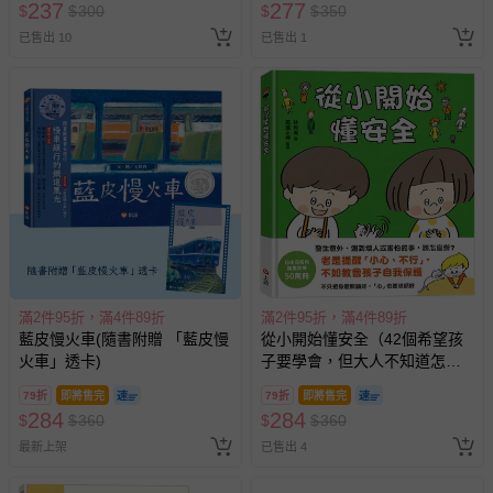
237
277
$
$
300
$
$
350
已售出 10
已售出 1
滿2件95折，滿4件89折
滿2件95折，滿4件89折
藍皮慢火車(隨書附贈 「藍皮慢
從小開始懂安全（42個希望孩
火車」透卡)
子要學會，但大人不知道怎麼
教的安全守則）
79折
即將售完
79折
即將售完
284
284
$
$
360
$
$
360
最新上架
已售出 4