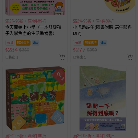
滿2件95折，滿4件89折
滿2件95折，滿4件89折
今天開始上小學（一本舒緩孩
小虎過端午(隨書附贈 端午龍舟
子入學焦慮的生活準備書）
DIY)
79折
即將售完
79折
即將售完
284
277
$
$
360
$
$
350
已售出 1
已售出 1
滿2件95折，滿4件89折
滿2件95折，滿4件89折