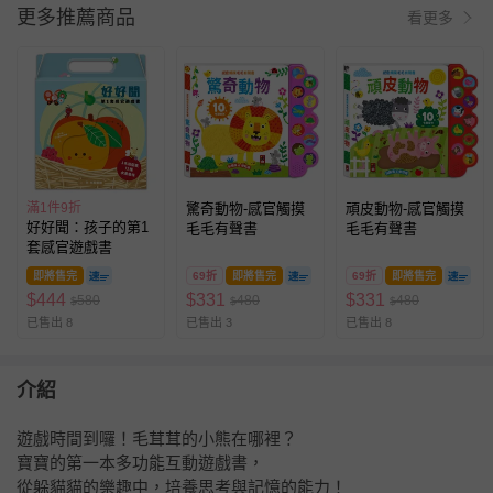
更多推薦商品
看更多
滿1件9折
驚奇動物-感官觸摸
頑皮動物-感官觸摸
好好聞：孩子的第1
毛毛有聲書
毛毛有聲書
套感官遊戲書
即將售完
69折
即將售完
69折
即將售完
$
444
$
331
$
331
580
480
480
$
$
$
已售出 8
已售出 3
已售出 8
介紹
遊戲時間到囉！毛茸茸的小熊在哪裡？
寶寶的第一本多功能互動遊戲書，
從躲貓貓的樂趣中，培養思考與記憶的能力！