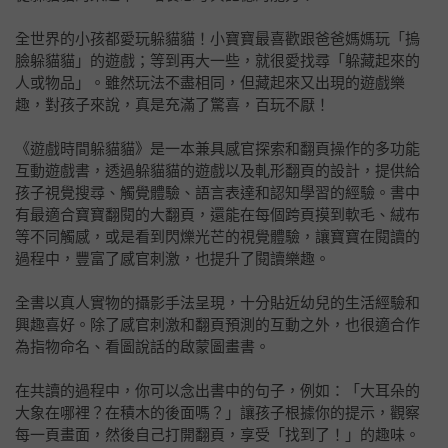
全世界的小孩都愛玩躲貓貓！小寶寶最喜歡跟爸爸媽媽玩「摀
臉躲貓貓」的遊戲；等到再大一些，就很愛找尋「躲藏起來的
人或物品」。雖然玩法不盡相同，但藏起來又出現的遊戲樂
趣，對孩子來說，真是充滿了驚喜，百玩不厭！
《遊戲時間躲貓貓》是一本兼具感官探索和翻頁操作的多功能
互動遊戲書，透過躲貓貓的遊戲以及軋形翻頁的設計，提供給
孩子視覺搜尋、觸覺體驗、語言表達和認知學習的經驗。書中
有最適合寶寶翻閱的大翻頁，還能在每個跨頁摸到軟毛、絨布
等不同觸感，或是看到閃爍光芒的視覺體驗，讓寶寶在閱讀的
過程中，豐富了感官刺激，也提升了閱讀樂趣。
全書以真人實物的攝影手法呈現，十分貼近幼兒的生活經驗和
興趣喜好。除了感官刺激和翻頁預測的互動之外，也很適合作
為指物命名、看圖說話的啟蒙圖畫書。
在共讀的過程中，你可以念出書中的句子，例如：「大耳朵的
大象在哪裡？在積木的後面嗎？」讓孩子根據你的提示，觀察
每一頁畫面，然後自己打開翻頁，享受「找到了！」的趣味。