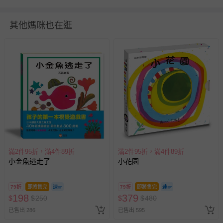
頁數：20
出版地（國）：台灣
其他媽咪也在逛
供電資訊：無
適用年齡：0-3歲
退換貨須知
您所購買的商品享有7天的鑑賞期／猶豫期權益，但此期間
並非試用期，您所退回的商品必須是未經使用的全新狀態，
包含完整包裝、配件、說明文件及贈品等。
如需退換貨，請於收到商品7天（含例假日內提出），如為
瑕疵退換貨所產生的運費，將由媽咪愛負責處理，若非瑕疵
退貨，您可至『查詢訂單』>『已出貨』中查詢該筆訂單，
滿2件95折，滿4件89折
滿2件95折，滿4件89折
並點選『我要退貨』即可進行申請。若有相關退貨問題，請
小金魚逃走了
小花園
至媽咪愛
LINE@客服ID: @mamilove
我們將依序為您處理
與服務，謝謝。
79折
即將售完
79折
即將售完
198
379
$
$
250
$
$
480
針對滿件折/滿額贈…等活動，如因部份退貨，而該訂單保
已售出 286
已售出 595
留商品未達活動門檻，將以原價計算，活動贈品亦需一併退