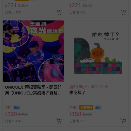
221
221
$
$
280
$
$
280
已售出 123
已售出 378
滿2件95折，滿4件89折
UNIQUE史萊姆實驗室 - 即買即
誰吃掉了
用【UNIQUE史萊姆夜光實驗室
@ 台北科教館 】2026/6/11-
8/30 (電子票券，於展期現場憑
8折
79折
即將售完
訂單編號兌換，逾期作廢) (大
390
158
$
$
490
$
$
200
人小孩均一價(3歲以上需購票))
已售出 4265
已售出 987