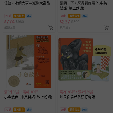
信誼 - 永續大亨—減碳大富翁
請問一下，踩得到底嗎？(中英
雙語+線上朗讀)
79折
即將售完
79折
即將售完
774
237
$
$
980
$
$
300
最新上架
已售出 5
滿2件95折，滿4件89折
滿2件95折，滿4件89折
小魚散步 (中英雙語+線上朗讀)
如果你拿起香蕉打電話
79折
即將售完
79折
即將售完