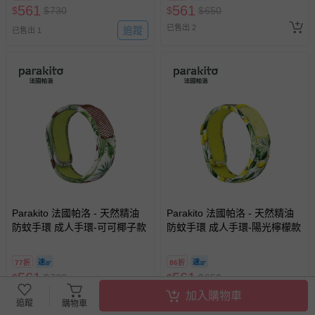
561
561
$
$
730
$
$
650
已售出 2
追蹤
已售出 1
Parakito 法國帕洛 - 天然精油
Parakito 法國帕洛 - 天然精油
防蚊手環 成人手環-可可椰子款
防蚊手環 成人手環-陽光檸檬款
77折
86折
561
561
$
$
730
$
$
650
加入購物車
已售出 1
最新上架
追蹤
購物車