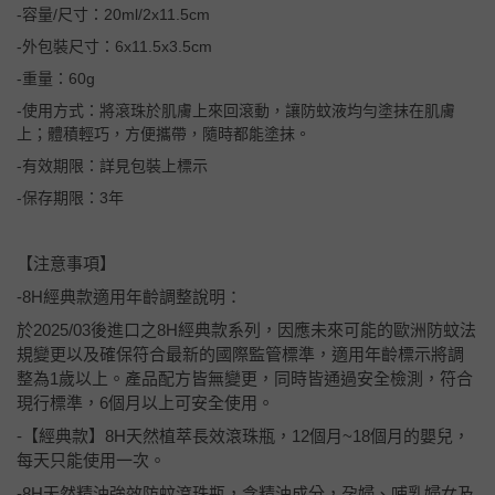
-容量/尺寸：20ml/2x11.5cm
-外包裝尺寸：6x11.5x3.5cm
-重量：60g
-使用方式：將滾珠於肌膚上來回滾動，讓防蚊液均勻塗抹在肌膚
上；體積輕巧，方便攜帶，隨時都能塗抹。
-有效期限：詳見包裝上標示
-保存期限：3年
【注意事項】
-8H經典款適用年齡調整說明：
於2025/03後進口之8H經典款系列，因應未來可能的歐洲防蚊法
規變更以及確保符合最新的國際監管標準，適用年齡標示將調
整為1歲以上。產品配方皆無變更，同時皆通過安全檢測，符合
現行標準，6個月以上可安全使用。
-【經典款】8H天然植萃長效滾珠瓶，12個月~18個月的嬰兒，
每天只能使用一次。
-8H天然精油強效防蚊滾珠瓶，含精油成分，孕婦、哺乳婦女及