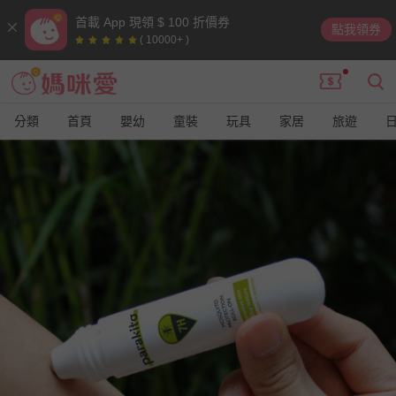
首載 App 現領 $ 100 折價券
點我領券
( 10000+ )
分類
首頁
嬰幼
童裝
玩具
家居
旅遊
9
9