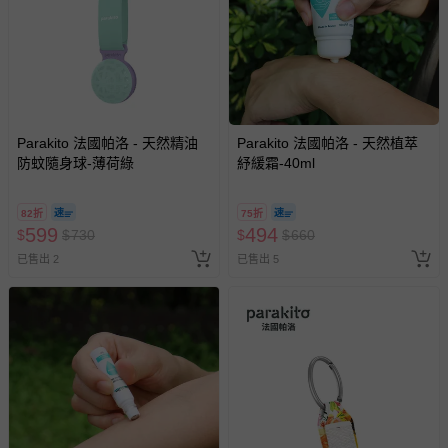
Parakito 法國帕洛 - 天然精油
Parakito 法國帕洛 - 天然植萃
防蚊隨身球-薄荷綠
紓緩霜-40ml
82折
75折
599
494
$
$
730
$
$
660
已售出 2
已售出 5