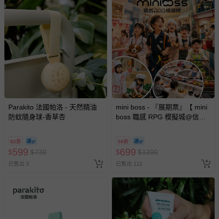
Parakito 法國帕洛 - 天然精油
mini boss - 『展期票』【 mini
防蚊隨身球-香草杏
boss 職感 RPG 模擬城@信義
A11 】2026/7/10-8/30 (電子票
券，於展期現場憑訂單編號兌
82折
58折
換，依現場梯次安排入場，逾
599
699
$
$
730
$
$
1200
期作廢) (兒童票(2歲以上)贈一
已售出 3
已售出 112
名陪伴成人)