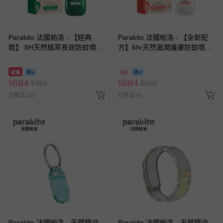
包含完整包裝、配件、說明文件及贈品等。
如需退換貨，請於收到商品7天（含例假日內提出），如為
Parakito 法國帕洛 - 【經典
Parakito 法國帕洛 - 【全新配
瑕疵退換貨所產生的運費，將由媽咪愛負責處理，若非瑕疵
款】 8H天然植萃長效防蚊噴霧
方】6hr天然滋潤護膚防蚊噴霧
退貨，您可至『查詢訂單』>『已出貨』中查詢該筆訂單，
防蚊液 長效 防水 強效-75ml
防蚊液 長效 防水 強效-75ml
並點選『我要退貨』即可進行申請。若有相關退貨問題，請
破盤
8折
至媽咪愛
LINE@客服ID: @mamilove
我們將依序為您處理
684
684
$
$
860
$
$
860
與服務，謝謝。
已售出 211
已售出 43
針對滿件折/滿額贈…等活動，如因部份退貨，而該訂單保
留商品未達活動門檻，將以原價計算，活動贈品亦需一併退
回。
部分商品依據消費者保護法的規定，不適用七天鑑賞期/猶
豫期範圍：
易於腐敗、保存期限較短或解約時即將逾期（例如生鮮
商品、食品等）。
客製化商品（例如客製生日書、姓名貼等）。
報紙、期刊或雜誌（惟書籍如經拆封、使用，則酌收整
Parakito 法國帕洛 - 天然精油
Parakito 法國帕洛 - 天然精油