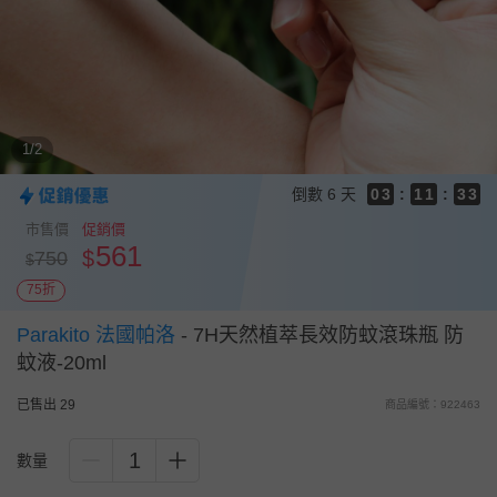
8
9
9
8
7
8
8
7
6
9
7
7
9
6
5
8
6
6
8
5
4
7
5
5
7
4
3
6
4
4
6
3
1/2
2
5
3
3
5
2
1
4
2
2
4
1
倒數
6 天
0
3
:
1
1
:
3
0
2
0
0
2
市售價
促銷價
1
1
561
$
750
$
0
0
75折
Parakito 法國帕洛
-
7H天然植萃長效防蚊滾珠瓶 防
蚊液-20ml
已售出 29
商品編號：922463
1
數量