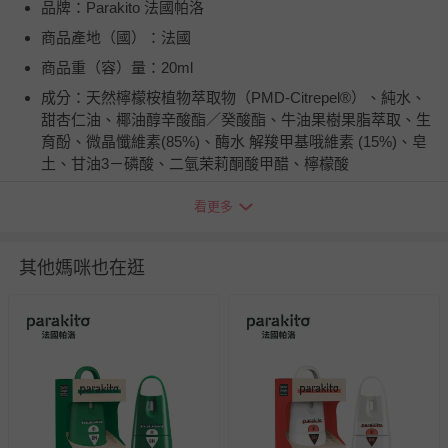
品牌：Parakito 法國帕洛
商品產地（國）：法國
商品重（容）量：20ml
成分：天然檸檬桉植物萃取物（PMD-Citrepel®）、純水、
甜杏仁油、椰油醇辛酸酯／癸酸酯、牛油果樹果脂萃取、生
育酚、微晶懺維素(85%)、酶水 解羧甲基哦維素 (15%)、皂
土、甘油3－磷酸、二氫茉莉酮酸甲醋、檸檬酸
適用年齡：1歲以上嬰幼兒
看更多
注意事項：-7H天然植萃長效防蚊滾珠瓶，12個月~18個月
的嬰兒，每天只能使用一次。 -請放置於嬰幼兒無法觸及之
其他媽咪也在逛
處，避免誤食。 -本產品僅供外用，不可食用。使用時請避
開眼周﹑嘴巴以及傷口發炎的肌膚。 -如有誤服或若使用後
有過敏或不適症狀，請立即停止使用並盡速就醫。 -使用後
請洗手，並遠離食物﹑飲料及飼料。若不慎接觸到眼睛或嘴
巴，請馬上用清水大量沖洗。
退換貨須知
您所購買的商品享有7天的鑑賞期／猶豫期權益，但此期間
並非試用期，您所退回的商品必須是未經使用的全新狀態，