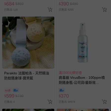
訂單編號兌換，逾期作廢) (大
684
390
$
$
860
$
$
490
人小孩均一價(3歲以上需購票))
其他常見問題：
已售出 118
已售出 4265
運送服務：目前提供的運送僅限台灣本島。如您位於離島地
區，可能會無法配送，或須依據商品需加收離島運費。廠商
亦保留出貨與否的權利。離島、偏遠地區、樓層親送等加價
費用，可能會另需加收。
商品實際的配達日期，可於訂單個人資料內的查詢訂單內，
已出貨通知之訊息為主。
如您收到商品，請依正常流程檢查是否完好，若商品遇瑕疵
情形，您可申請更換新品或退貨，請見：
退貨的辦理流程
。
若您對於會員帳號、商品訂購與資訊、購物流程、付款方
式、折價券與購物金的使用、退貨及商品運送方式等有疑
滿1500元贈好禮
Parakito 法國帕洛 - 天然精油
病毒崩 VirusBom - 100ppm噴
問，你可詳見：
媽咪愛客服中心
。
防蚊隨身球-寶貝藍
劑隨身瓶-公司貨/最新效
預購商品：預購為海外同步代購，遇缺貨即會通知媽咪並協
期-100ml
助取消退款事宜。
82折
599
370
$
$
730
$
商品如因「價格、組合」等錯誤原因，導致無法安排出貨，
已售出 4
已售出 98974
會主動以簡訊及mail通知訂單取消事宜，並將提供適當補
償。