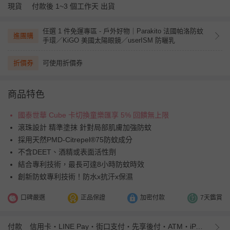
現貨
付款後 1~3 個工作天 出貨
任選 1 件免運專區 - 戶外好物｜Parakito 法國帕洛防蚊
進團購
手環／KiGO 美國太陽眼鏡／userISM 防曬乳
折價券
可使用折價券
商品特色
國泰世華 Cube 卡切換童樂匯享 5% 回饋無上限
滾珠設計 精準塗抹 針對局部肌膚加強防蚊
採用天然PMD-Citrepel®75防蚊成分
不含DEET、酒精或表面活性劑
結合專利技術，最長可達8小時防蚊時效
創新防蚊專利技術！防水x抗汗x保濕
口碑嚴選
正品保證
加密付款
7天鑑賞
付款
信用卡・LINE Pay・街口支付・先享後付・ATM・iPASS MONEY