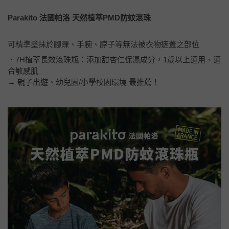
Parakito 法國帕洛 天然植萃PMD防蚊滾珠
可精準塗抹於腳踝、手腕、脖子等無法被衣物遮蓋之部位
．7H植萃長效滾珠瓶：添加甜杏仁保濕成分，1歲以上適用、適
合敏感肌
→ 親子出遊、幼兒園/小學校園環境 最推薦！