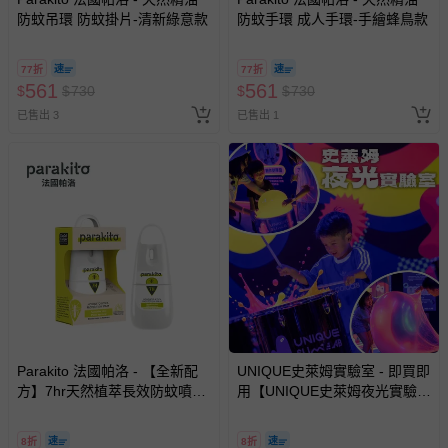
新費用）。
防蚊吊環 防蚊掛片-清新綠意款
防蚊手環 成人手環-手繪蜂鳥款
經消費者拆封之影音商品或電腦軟體（例如 DVD、CD
等）。
77折
77折
561
561
$
$
730
$
$
730
非以有形媒介提供之數位內容或一經提供即為完成之線
已售出 3
已售出 1
上服務，經消費者事先同意始提供（例如線上課程、遊
戲或活動點數等）。
已拆封之以下類型商品：
-個人衛生用品（例如尿布、貼身衣物、泳裝、襪子、地
墊、寢具類等）。
-新生兒親膚衣物（嬰幼兒包巾與背巾、包屁衣、學習
褲、紗布衣等）。
-接觸性孕哺產品（奶嘴、奶瓶、擠乳器、哺乳衣、托腹
帶束縛衣、餐搖椅等）。
-其他原廠盒裝商品封口處已貼上「不可拆封」，或具警
示字句等說明貼紙、封條者。
Parakito 法國帕洛 - 【全新配
UNIQUE史萊姆實驗室 - 即買即
國際航空、客運、訂房等服務。
方】7hr天然植萃長效防蚊噴霧
用【UNIQUE史萊姆夜光實驗室
防蚊液 長效 防水 強效-75ml
@ 台北科教館 】2026/6/11-
相關的退換貨辦理流程，可詳見：
退換貨 & 退款問題
8/30 (電子票券，於展期現場憑
8折
8折