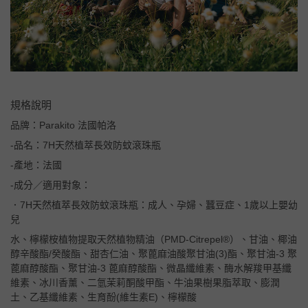
規格說明
品牌：Parakito 法國帕洛
-品名：7H天然植萃長效防蚊滾珠瓶
-產地：法國
-成分／適用對象：
．7H天然植萃長效防蚊滾珠瓶：成人、孕婦、蠶豆症、1歲以上嬰幼
兒
水、檸檬桉植物提取天然植物精油（PMD-Citrepel®）、甘油、椰油
醇辛酸酯/癸酸酯、甜杏仁油、聚蓖麻油酸聚甘油(3)酯、聚甘油-3 聚
蓖麻醇酸酯、聚甘油-3 蓖麻醇酸酯、微晶纖維素、酶水解羧甲基纖
維素、冰川香薰、二氫茉莉酮酸甲酯、牛油果樹果脂萃取、膨潤
土、乙基纖維素、生育酚(維生素E)、檸檬酸