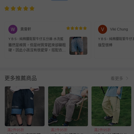
黃薈軒
Viki Chung
Y B S - 純棉腰鬆緊牛仔五分褲-水洗藍
Y B S - 純棉腰鬆緊牛
雖然是棉質，但是材質穿起來卻顯粗
版型很棒
硬，因此小孩沒有很愛穿，搭配衣服
才穿。
更多推薦商品
看更多
滿2件95折
滿2件95折
滿2件95折