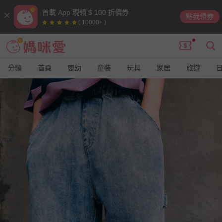
首載 App 現領 $ 100 折價券
點我領券
( 10000+ )
分類
首頁
嬰幼
童裝
玩具
家居
旅遊