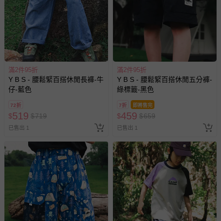
戲或活動點數等）。
已拆封之以下類型商品：
-個人衛生用品（例如尿布、貼身衣物、泳裝、襪子、地
墊、寢具類等）。
-新生兒親膚衣物（嬰幼兒包巾與背巾、包屁衣、學習
褲、紗布衣等）。
滿2件95折
滿2件95折
-接觸性孕哺產品（奶嘴、奶瓶、擠乳器、哺乳衣、托腹
Y B S - 腰鬆緊百搭休閒長褲-牛
Y B S - 腰鬆緊百搭休閒五分褲-
帶束縛衣、餐搖椅等）。
仔-藍色
綠標籤-黑色
-其他原廠盒裝商品封口處已貼上「不可拆封」，或具警
示字句等說明貼紙、封條者。
72折
7折
即將售完
519
459
$
$
719
$
$
659
國際航空、客運、訂房等服務。
已售出 1
已售出 1
相關的退換貨辦理流程，可詳見：
退換貨 & 退款問題
其他常見問題：
運送服務：目前提供的運送僅限台灣本島。如您位於離島地
區，可能會無法配送，或須依據商品需加收離島運費。廠商
亦保留出貨與否的權利。離島、偏遠地區、樓層親送等加價
費用，可能會另需加收。