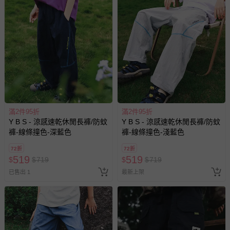
至媽咪愛
LINE@客服ID: @mamilove
我們將依序為您處理
與服務，謝謝。
針對滿件折/滿額贈…等活動，如因部份退貨，而該訂單保
留商品未達活動門檻，將以原價計算，活動贈品亦需一併退
回。
部分商品依據消費者保護法的規定，不適用七天鑑賞期/猶
豫期範圍：
滿2件95折
滿2件95折
易於腐敗、保存期限較短或解約時即將逾期（例如生鮮
Y B S - 涼感速乾休閒長褲/防蚊
Y B S - 涼感速乾休閒長褲/防蚊
商品、食品等）。
褲-線條撞色-深藍色
褲-線條撞色-淺藍色
客製化商品（例如客製生日書、姓名貼等）。
72折
72折
報紙、期刊或雜誌（惟書籍如經拆封、使用，則酌收整
519
519
$
$
719
$
$
719
新費用）。
已售出 1
最新上架
經消費者拆封之影音商品或電腦軟體（例如 DVD、CD
等）。
非以有形媒介提供之數位內容或一經提供即為完成之線
上服務，經消費者事先同意始提供（例如線上課程、遊