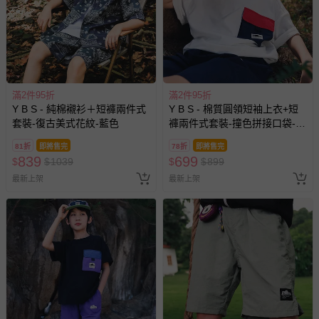
滿2件95折
滿2件95折
Y B S - 純棉襯衫＋短褲兩件式
Y B S - 棉質圓領短袖上衣+短
套裝-復古美式花紋-藍色
褲兩件式套裝-撞色拼接口袋-白
色
81折
即將售完
78折
即將售完
839
699
$
$
1039
$
$
899
最新上架
最新上架