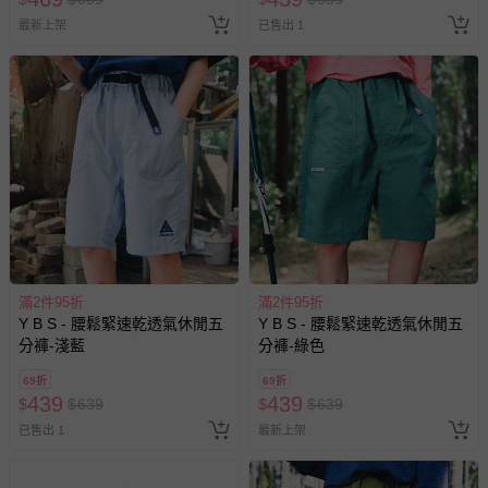
最新上架
已售出 1
滿2件95折
滿2件95折
Y B S - 腰鬆緊速乾透氣休閒五
Y B S - 腰鬆緊速乾透氣休閒五
分褲-淺藍
分褲-綠色
69折
69折
439
439
$
$
639
$
$
639
已售出 1
最新上架