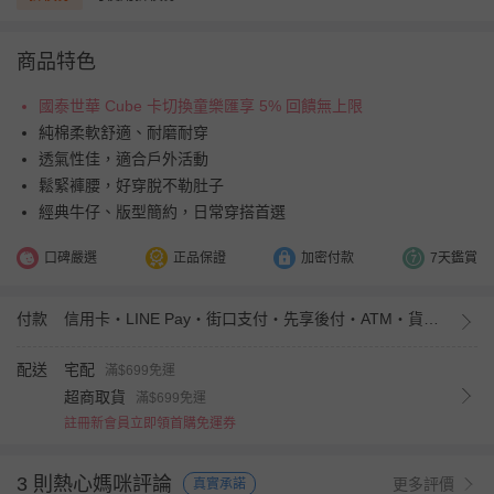
商品特色
國泰世華 Cube 卡切換童樂匯享 5% 回饋無上限
純棉柔軟舒適、耐磨耐穿
透氣性佳，適合戶外活動
鬆緊褲腰，好穿脫不勒肚子
經典牛仔、版型簡約，日常穿搭首選
口碑嚴選
正品保證
加密付款
7天鑑賞
付款
信用卡・LINE Pay・街口支付・先享後付・ATM・貨到付款・iPASS MONEY
配送
宅配
滿$699免運
超商取貨
滿$699免運
註冊新會員立即領首購免運券
3 則熱心媽咪評論
更多評價
真實承諾