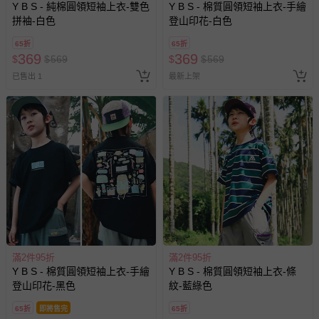
Y B S - 純棉圓領短袖上衣-雙色
Y B S - 棉質圓領短袖上衣-手繪
拼袖-白色
登山印花-白色
65折
65折
369
369
$
$
569
$
$
569
已售出 1
最新上架
滿2件95折
滿2件95折
Y B S - 棉質圓領短袖上衣-手繪
Y B S - 棉質圓領短袖上衣-條
登山印花-黑色
紋-藍綠色
65折
即將售完
65折