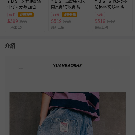
Y B S - 純棉腰鬆緊
Y B S - 涼感速乾休
Y B S - 涼感速乾休
牛仔五分褲-撞色拼
閒長褲/防蚊褲-線條
閒長褲/防蚊褲-線條
接-藍色
撞色-灰色
撞色-綠色
67折
即將售完
72折
即將售完
72折
$
399
$
519
$
519
600
719
719
$
$
$
已售出 15
最新上架
最新上架
介紹