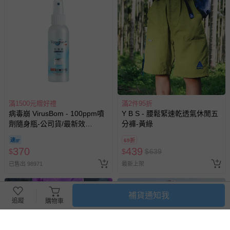
滿1500元贈好禮
滿2件95折
病毒崩 VirusBom - 100ppm噴
Y B S - 腰鬆緊速乾透氣休閒五
劑隨身瓶-公司貨/最新效
分褲-黃綠
期-100ml
69折
370
439
$
$
$
639
已售出 98971
最新上架
補貨通知我
追蹤
購物車