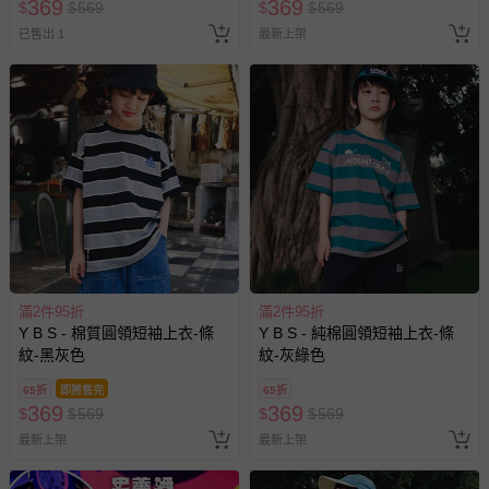
369
369
$
$
569
$
$
569
已售出 1
最新上架
滿2件95折
滿2件95折
Y B S - 棉質圓領短袖上衣-條
Y B S - 純棉圓領短袖上衣-條
紋-黑灰色
紋-灰綠色
65折
即將售完
65折
369
369
$
$
569
$
$
569
最新上架
最新上架