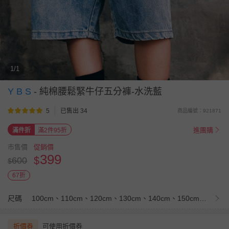
1/1
Y B S
-
純棉腰鬆緊牛仔五分褲-水洗藍
5
已售出 34
商品編號：921871
進團購
滿件折
滿2件95折
市售價
促銷價
399
$
600
$
67折
尺碼
100cm、110cm、120cm、130cm、140cm、150cm、160cm
折價券
可使用折價券