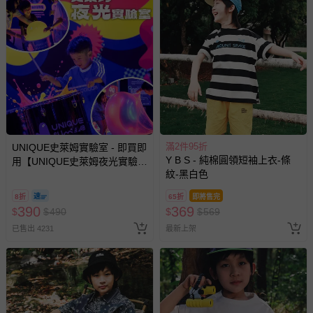
滿2件95折
UNIQUE史萊姆實驗室 - 即買即
Y B S - 純棉圓領短袖上衣-條
用【UNIQUE史萊姆夜光實驗室
紋-黑白色
@ 台北科教館 】2026/6/11-
8/30 (電子票券，於展期現場憑
8折
65折
即將售完
訂單編號兌換，逾期作廢) (大
390
369
$
$
490
$
$
569
人小孩均一價(3歲以上需購票))
已售出 4231
最新上架