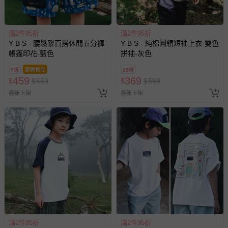
商品實際的配達日期，可於訂單個人資料內的查詢訂單內，
已出貨通知之訊息為主。
滿2件95折
滿2件95折
如您收到商品，請依正常流程檢查是否完好，若商品遇瑕疵
Y B S - 腰鬆緊百搭休閒五分褲-
Y B S - 純棉圓領短袖上衣-雙色
情形，您可申請更換新品或退貨，請見：
退貨的辦理流程
。
帳篷印花-藍色
拼袖-灰色
若您對於會員帳號、商品訂購與資訊、購物流程、付款方
7折
即將售完
65折
式、折價券與購物金的使用、退貨及商品運送方式等有疑
459
369
$
$
659
$
$
569
問，你可詳見：
媽咪愛客服中心
。
最新上架
最新上架
預購商品：預購為海外同步代購，遇缺貨即會通知媽咪並協
助取消退款事宜。
商品如因「價格、組合」等錯誤原因，導致無法安排出貨，
會主動以簡訊及mail通知訂單取消事宜，並將提供適當補
償。
滿2件95折
滿2件95折