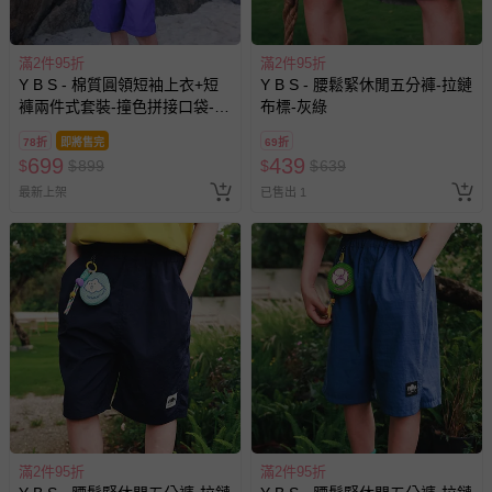
滿2件95折
滿2件95折
Y B S - 棉質圓領短袖上衣+短
Y B S - 腰鬆緊休閒五分褲-拉鏈
褲兩件式套裝-撞色拼接口袋-黑
布標-灰綠
色
78折
即將售完
69折
699
439
$
$
899
$
$
639
最新上架
已售出 1
滿2件95折
滿2件95折