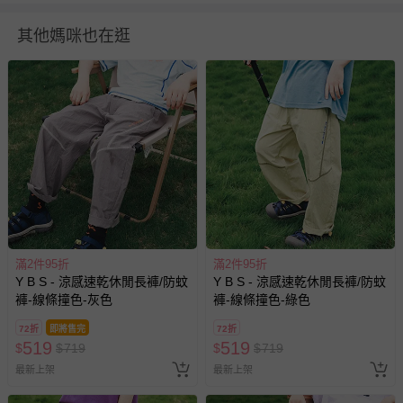
其他媽咪也在逛
＊本商品銷往多個國家，因應日本市場，宣傳素材為日文呈
現，敬請理解。如對此有所介意，建議謹慎下單。
退換貨須知
您所購買的商品享有7天的鑑賞期／猶豫期權益，但此期間
滿2件95折
滿2件95折
並非試用期，您所退回的商品必須是未經使用的全新狀態，
Y B S - 涼感速乾休閒長褲/防蚊
Y B S - 涼感速乾休閒長褲/防蚊
包含完整包裝、配件、說明文件及贈品等。
褲-線條撞色-灰色
褲-線條撞色-綠色
72折
即將售完
72折
如需退換貨，請於收到商品7天（含例假日內提出），如為
519
519
$
$
719
$
$
719
瑕疵退換貨所產生的運費，將由媽咪愛負責處理，若非瑕疵
最新上架
最新上架
退貨，您可至『查詢訂單』>『已出貨』中查詢該筆訂單，
並點選『我要退貨』即可進行申請。若有相關退貨問題，請