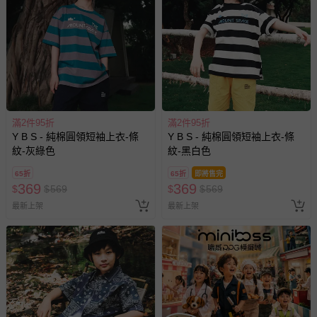
滿2件95折
滿2件95折
Y B S - 純棉圓領短袖上衣-條
Y B S - 純棉圓領短袖上衣-條
紋-灰綠色
紋-黑白色
65折
65折
即將售完
369
369
$
$
569
$
$
569
最新上架
最新上架