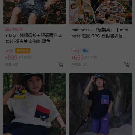
滿2件95折
mini boss - 『展期票』【 mini
Y B S - 純棉襯衫＋短褲兩件式
boss 職感 RPG 模擬城@信義
套裝-復古美式花紋-藍色
A11 】2026/7/10-8/30 (電子票
券，於展期現場憑訂單編號兌
81折
即將售完
58折
換，依現場梯次安排入場，逾
839
699
$
$
1039
$
$
1200
期作廢) (兒童票(2歲以上)贈一
最新上架
已售出 121
名陪伴成人)