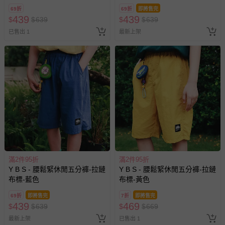
69折
69折
即將售完
439
439
$
$
639
$
$
639
已售出 1
最新上架
滿2件95折
滿2件95折
Y B S - 腰鬆緊休閒五分褲-拉鏈
Y B S - 腰鬆緊休閒五分褲-拉鏈
布標-藍色
布標-黃色
69折
即將售完
7折
即將售完
439
469
$
$
639
$
$
669
最新上架
已售出 1