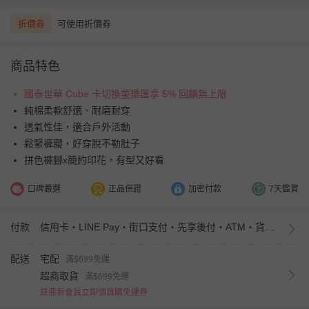
折價券
可使用折價券
商品特色
國泰世華 Cube 卡切換童樂匯享 5% 回饋無上限
純棉柔軟舒適、耐磨耐穿
透氣性佳，適合戶外活動
鬆緊褲腰，好穿脫不勒肚子
拼色褲腳x簡約印花，有型又好看
口碑嚴選
正品保證
加密付款
7天鑑賞
付款
信用卡・LINE Pay・街口支付・先享後付・ATM・貨到付款・iPASS MONEY
配送
宅配
滿$699免運
超商取貨
滿$699免運
註冊新會員立即領首購免運券