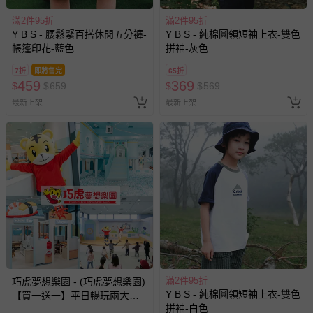
滿2件95折
滿2件95折
Y B S - 腰鬆緊百搭休閒五分褲-
Y B S - 純棉圓領短袖上衣-雙色
帳篷印花-藍色
拼袖-灰色
7折
即將售完
65折
459
369
$
$
659
$
$
569
最新上架
最新上架
滿2件95折
巧虎夢想樂園 - (巧虎夢想樂園)
Y B S - 純棉圓領短袖上衣-雙色
【買一送一】平日暢玩兩大一
拼袖-白色
小套票 (正券為電子票券現場兌