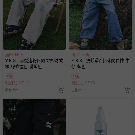
非以有形媒介提供之數位內容或一經提供即為完成之線
上服務，經消費者事先同意始提供（例如線上課程、遊
戲或活動點數等）。
已拆封之以下類型商品：
-個人衛生用品（例如尿布、貼身衣物、泳裝、襪子、地
墊、寢具類等）。
-新生兒親膚衣物（嬰幼兒包巾與背巾、包屁衣、學習
褲、紗布衣等）。
滿2件95折
滿2件95折
-接觸性孕哺產品（奶嘴、奶瓶、擠乳器、哺乳衣、托腹
Y B S - 涼感速乾休閒長褲/防蚊
Y B S - 腰鬆緊百搭休閒長褲-牛
帶束縛衣、餐搖椅等）。
褲-線條撞色-淺藍色
仔-藍色
-其他原廠盒裝商品封口處已貼上「不可拆封」，或具警
示字句等說明貼紙、封條者。
72折
72折
519
519
$
$
719
$
$
719
國際航空、客運、訂房等服務。
最新上架
已售出 1
相關的退換貨辦理流程，可詳見：
退換貨 & 退款問題
其他常見問題：
運送服務：目前提供的運送僅限台灣本島。如您位於離島地
區，可能會無法配送，或須依據商品需加收離島運費。廠商