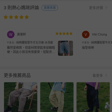
3 則熱心媽咪評論
更多評價
真實承諾
黃薈軒
Viki Chung
Y B S - 純棉腰鬆緊牛仔五分褲-水洗藍
Y B S - 純棉腰鬆緊牛
雖然是棉質，但是材質穿起來卻顯粗
版型很棒
硬，因此小孩沒有很愛穿，搭配衣服
才穿。
更多推薦商品
看更多