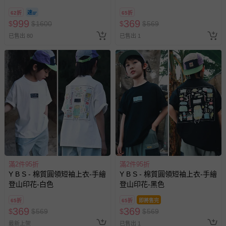
換，贈送券現場領取)-效期至
62折
65折
2026/10/16 正券逾期視同現金
999
369
$
$
1600
$
$
569
券使用
已售出 80
已售出 1
滿2件95折
滿2件95折
Y B S - 棉質圓領短袖上衣-手繪
Y B S - 棉質圓領短袖上衣-手繪
登山印花-白色
登山印花-黑色
65折
65折
即將售完
369
369
$
$
569
$
$
569
最新上架
已售出 1