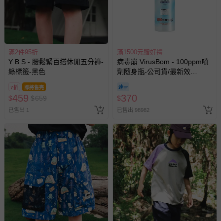
亦保留出貨與否的權利。離島、偏遠地區、樓層親送等加價
費用，可能會另需加收。
商品實際的配達日期，可於訂單個人資料內的查詢訂單內，
已出貨通知之訊息為主。
滿2件95折
滿1500元贈好禮
如您收到商品，請依正常流程檢查是否完好，若商品遇瑕疵
Y B S - 腰鬆緊百搭休閒五分褲-
病毒崩 VirusBom - 100ppm噴
情形，您可申請更換新品或退貨，請見：
退貨的辦理流程
。
綠標籤-黑色
劑隨身瓶-公司貨/最新效
期-100ml
若您對於會員帳號、商品訂購與資訊、購物流程、付款方
7折
即將售完
式、折價券與購物金的使用、退貨及商品運送方式等有疑
459
370
$
$
659
$
問，你可詳見：
媽咪愛客服中心
。
已售出 1
已售出 98982
預購商品：預購為海外同步代購，遇缺貨即會通知媽咪並協
助取消退款事宜。
商品如因「價格、組合」等錯誤原因，導致無法安排出貨，
會主動以簡訊及mail通知訂單取消事宜，並將提供適當補
償。