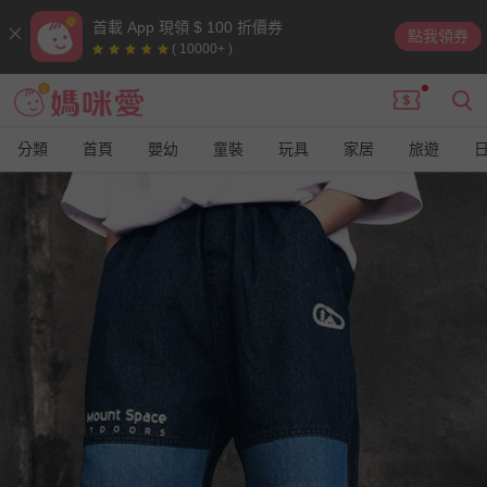
首載 App 現領 $ 100 折價券
點我領券
( 10000+ )
分類
首頁
嬰幼
童裝
玩具
家居
旅遊