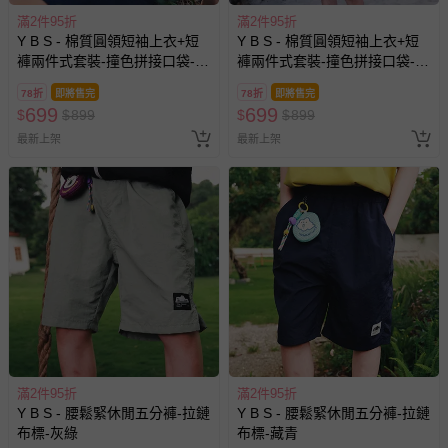
滿2件95折
滿2件95折
Y B S - 棉質圓領短袖上衣+短
Y B S - 棉質圓領短袖上衣+短
褲兩件式套裝-撞色拼接口袋-白
褲兩件式套裝-撞色拼接口袋-黑
色
色
78折
即將售完
78折
即將售完
699
699
$
$
899
$
$
899
最新上架
最新上架
滿2件95折
滿2件95折
Y B S - 腰鬆緊休閒五分褲-拉鏈
Y B S - 腰鬆緊休閒五分褲-拉鏈
布標-灰綠
布標-藏青