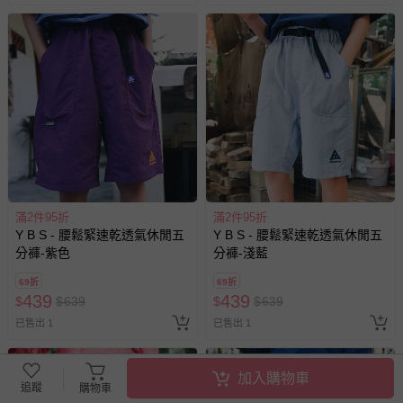
滿2件95折
滿2件95折
Y B S - 腰鬆緊速乾透氣休閒五
Y B S - 腰鬆緊速乾透氣休閒五
分褲-紫色
分褲-淺藍
69折
69折
439
439
$
$
639
$
$
639
已售出 1
已售出 1
加入購物車
追蹤
購物車