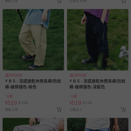
最新上架
已售出 4288
退貨，您可至『查詢訂單』>『已出貨』中查詢該筆訂單，
並點選『我要退貨』即可進行申請。若有相關退貨問題，請
至媽咪愛
LINE@客服ID: @mamilove
我們將依序為您處理
與服務，謝謝。
針對滿件折/滿額贈…等活動，如因部份退貨，而該訂單保
留商品未達活動門檻，將以原價計算，活動贈品亦需一併退
回。
部分商品依據消費者保護法的規定，不適用七天鑑賞期/猶
豫期範圍：
滿2件95折
滿2件95折
易於腐敗、保存期限較短或解約時即將逾期（例如生鮮
Y B S - 涼感速乾休閒長褲/防蚊
Y B S - 涼感速乾休閒長褲/防蚊
商品、食品等）。
褲-線條撞色-綠色
褲-線條撞色-深藍色
客製化商品（例如客製生日書、姓名貼等）。
72折
72折
報紙、期刊或雜誌（惟書籍如經拆封、使用，則酌收整
519
519
$
$
719
$
$
719
新費用）。
最新上架
已售出 2
經消費者拆封之影音商品或電腦軟體（例如 DVD、CD
等）。