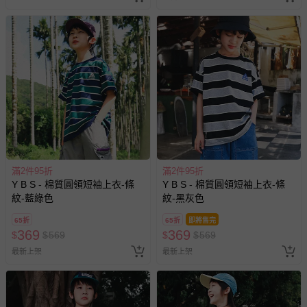
滿2件95折
滿2件95折
Y B S - 棉質圓領短袖上衣-條
Y B S - 棉質圓領短袖上衣-條
紋-藍綠色
紋-黑灰色
65折
65折
即將售完
369
369
$
$
569
$
$
569
最新上架
最新上架