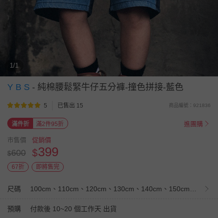
1/1
Y B S
-
純棉腰鬆緊牛仔五分褲-撞色拼接-藍色
5
已售出 15
商品編號：921836
進團購
滿件折
滿2件95折
市售價
促銷價
399
$
600
$
67折
即將售完
尺碼
100cm、110cm、120cm、130cm、140cm、150cm、160cm
預購
付款後 10~20 個工作天 出貨