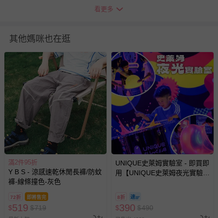
看更多
其他媽咪也在逛
＊本商品銷往多個國家，因應日本市場，宣傳素材為日文呈
現，敬請理解。如對此有所介意，建議謹慎下單。
退換貨須知
您所購買的商品享有7天的鑑賞期／猶豫期權益，但此期間
滿2件95折
UNIQUE史萊姆實驗室 - 即買即
並非試用期，您所退回的商品必須是未經使用的全新狀態，
Y B S - 涼感速乾休閒長褲/防蚊
用【UNIQUE史萊姆夜光實驗室
包含完整包裝、配件、說明文件及贈品等。
褲-線條撞色-灰色
@ 台北科教館 】2026/6/11-
8/30 (電子票券，於展期現場憑
72折
即將售完
8折
如需退換貨，請於收到商品7天（含例假日內提出），如為
訂單編號兌換，逾期作廢) (大
519
390
$
$
719
$
$
490
瑕疵退換貨所產生的運費，將由媽咪愛負責處理，若非瑕疵
人小孩均一價(3歲以上需購票))