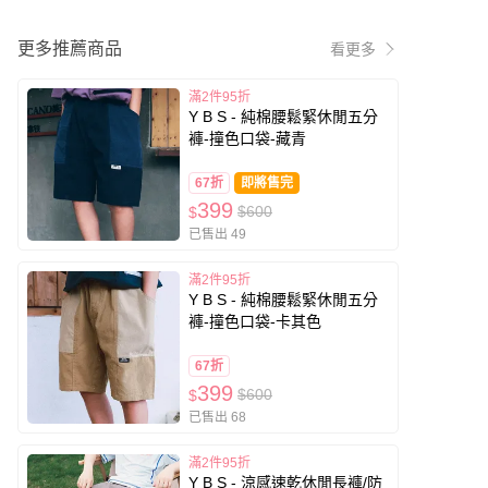
更多推薦商品
看更多
滿2件95折
Y B S - 純棉腰鬆緊休閒五分
褲-撞色口袋-藏青
67折
即將售完
399
$600
$
已售出 49
滿2件95折
Y B S - 純棉腰鬆緊休閒五分
褲-撞色口袋-卡其色
67折
399
$600
$
已售出 68
滿2件95折
Y B S - 涼感速乾休閒長褲/防