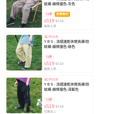
蚊褲-線條撞色-灰色
72折
即將售完
519
$719
$
最新上架
滿2件95折
Y B S - 涼感速乾休閒長褲/防
蚊褲-線條撞色-綠色
72折
519
$719
$
最新上架
滿2件95折
Y B S - 涼感速乾休閒長褲/防
蚊褲-線條撞色-深藍色
72折
519
$719
$
已售出 1