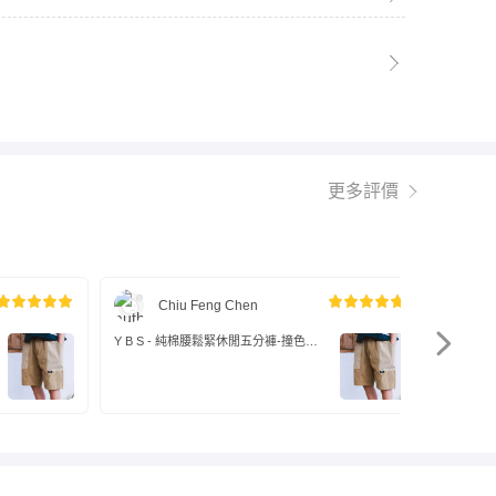
更多評價
Chiu Feng Chen
Y B S - 純棉腰鬆緊休閒五分褲-撞色口
Y B S
袋-卡其色
袋-綠色