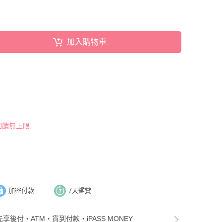
加入購物車
 回饋無上限
加密付款
7天鑑賞
先享後付・ATM・貨到付款・iPASS MONEY