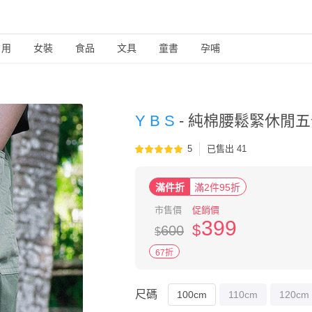
日用
女裝
食品
文具
童書
孕哺
Y B S
-
純棉腰鬆緊休閒五
5
已售出 41
滿件折
滿2件95折
市售價
促銷價
399
$
600
$
67折
尺碼
100cm
110cm
120cm