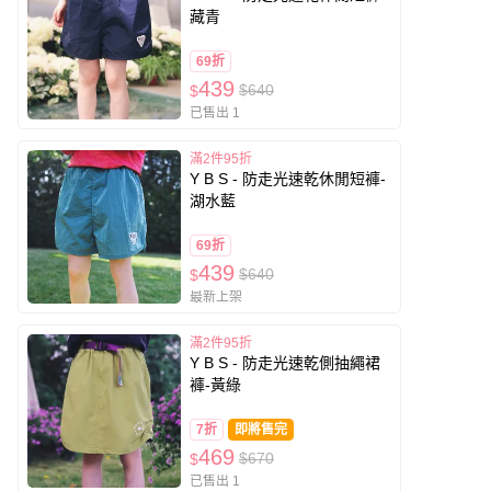
藏青
69折
439
$640
$
已售出 1
滿2件95折
Y B S - 防走光速乾休閒短褲-
湖水藍
69折
439
$640
$
最新上架
滿2件95折
Y B S - 防走光速乾側抽繩裙
褲-黃綠
7折
即將售完
469
$670
$
已售出 1