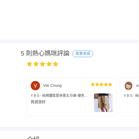
5 則熱心媽咪評論
真實承諾
Viki Chung
vi
Y B S - 純棉腰鬆緊休閒五分褲-撞色口
Y B S
袋-卡其色
袋-卡其色
質感很好