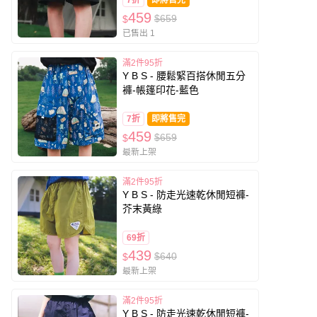
7折
即將售完
459
$659
$
已售出 1
滿2件95折
Y B S - 腰鬆緊百搭休閒五分
褲-帳篷印花-藍色
7折
即將售完
459
$659
$
最新上架
滿2件95折
Y B S - 防走光速乾休閒短褲-
芥末黃綠
69折
439
$640
$
最新上架
滿2件95折
Y B S - 防走光速乾休閒短褲-