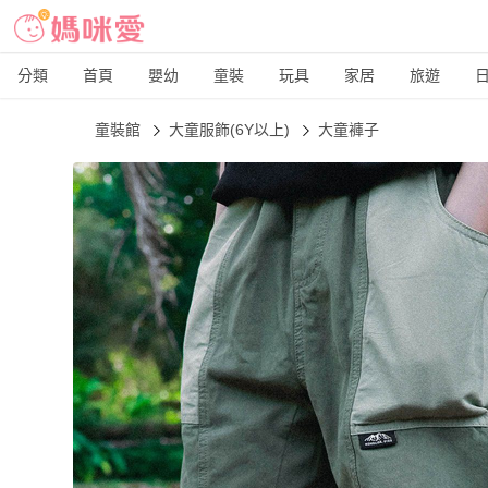
分類
首頁
嬰幼
童裝
玩具
家居
旅遊
童裝館
大童服飾(6Y以上)
大童褲子