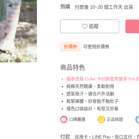
預購
付款後 10~20 個工作天 出貨
追蹤
折價券
可使用折價券
商品特色
國泰世華 Cube 卡切換童樂匯享 5%
純棉天然親膚、柔軟耐用
透氣吸汗，適合戶外活動
鬆緊褲腰，好穿脫不勒肚子
撞色口袋設計，有型又好看
口碑嚴選
正品保證
付款
信用卡・LINE Pay・街口支付・