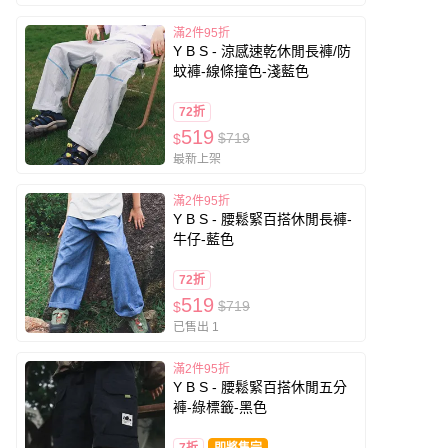
滿2件95折
Y B S - 涼感速乾休閒長褲/防
蚊褲-線條撞色-淺藍色
72折
519
$719
$
最新上架
滿2件95折
Y B S - 腰鬆緊百搭休閒長褲-
牛仔-藍色
72折
519
$719
$
已售出 1
滿2件95折
Y B S - 腰鬆緊百搭休閒五分
褲-綠標籤-黑色