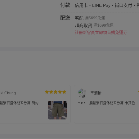
付款
信用卡・LINE Pay・街口支付・
配送
宅配
滿$699免運
超商取貨
滿$699免運
註冊新會員立即領首購免運券
iki Chung
王洏怡
 - 腰鬆緊百搭休閒五分褲-簡約抽
Y B S - 腰鬆緊百搭休閒五分褲-卡其色