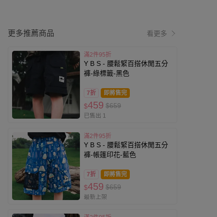
更多推薦商品
看更多
滿2件95折
Y B S - 腰鬆緊百搭休閒五分
褲-綠標籤-黑色
7折
即將售完
459
$659
$
已售出 1
滿2件95折
Y B S - 腰鬆緊百搭休閒五分
褲-帳篷印花-藍色
7折
即將售完
459
$659
$
最新上架