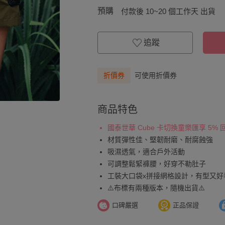
預購
付款後 10~20 個工作天 出貨
追蹤
折價券
可使用折價券
商品特色
國泰世華 Cube 卡切換童樂匯享 5%
材質彈性佳、堅韌耐磨、耐腐蝕強
吸濕透氣，適合戶外活動
可調整鬆緊褲腰，好穿不勒肚子
工裝大口袋x拼接網格設計，有型又好
⚠️布標有兩種版本，隨機出貨⚠️
口碑嚴選
正品保證