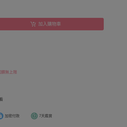
加入購物車
 回饋無上限
看
加密付款
7天鑑賞