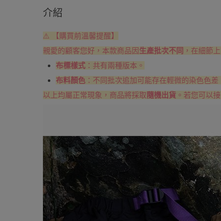
介紹
⚠️ 【購買前溫馨提醒】
親愛的顧客您好，本款商品因
生產批次不同
，在細節上
布標樣式
：共有兩種版本。
布料顏色
：不同批次追加可能存在輕微的染色色差
以上均屬正常現象，商品將採取
隨機出貨
。若您可以接