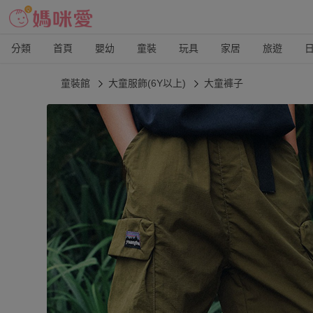
分類
首頁
嬰幼
童裝
玩具
家居
旅遊
童裝館
大童服飾(6Y以上)
大童褲子