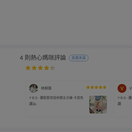
4 則熱心媽咪評論
真實承諾
林婉蓉
V
Y B S - 腰鬆緊百搭休閒五分褲-卡其色
Y B S
繩-綠色
讚👍
讚