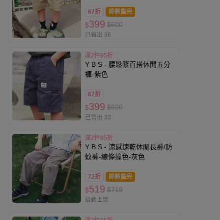
67折
即將售完
399
$600
$
已售出 36
滿2件95折
Y B S - 腰鬆緊百搭休閒五分
褲-紫色
67折
399
$600
$
已售出 33
滿2件95折
Y B S - 涼感速乾休閒長褲/防
蚊褲-線條撞色-灰色
72折
即將售完
519
$719
$
最新上架