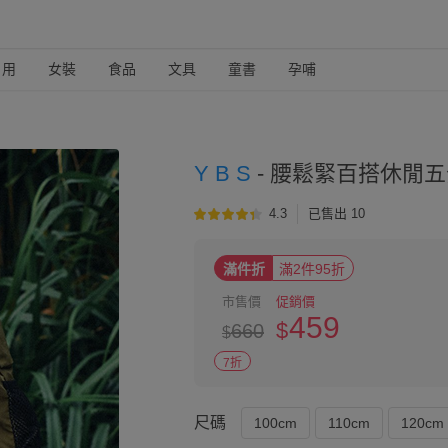
日用
女裝
食品
文具
童書
孕哺
Y B S
-
腰鬆緊百搭休閒五
4.3
已售出 10
滿件折
滿2件95折
市售價
促銷價
459
$
660
$
7折
尺碼
100cm
110cm
120cm