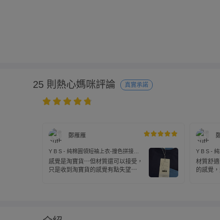
25 則熱心媽咪評論
真實承諾
鄭雁雁
Y B S - 純棉圓領短袖上衣-撞色拼接口
Y B S
袋-藏青色
綠色
感覺是淘寶貨⋯但材質還可以接受，
材質舒適
只是收到淘寶貨的感覺有點失望⋯
的感覺，