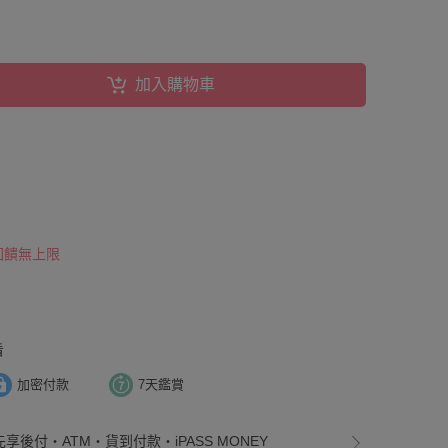
加入購物車
 回饋無上限
看
加密付款
7天鑑賞
先享後付・ATM・貨到付款・iPASS MONEY