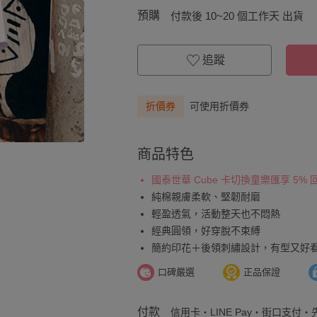
預購
付款後 10~20 個工作天 出貨
追蹤
折價券
可使用折價券
商品特色
國泰世華 Cube 卡切換童樂匯享 5%
純棉親膚柔軟、堅韌耐磨
輕盈透氣，活動整天也不悶熱
經典圓領，好穿脫不束縛
簡約印花＋後領刺繡設計，有型又好
口碑嚴選
正品保證
付款
信用卡・LINE Pay・街口支付・