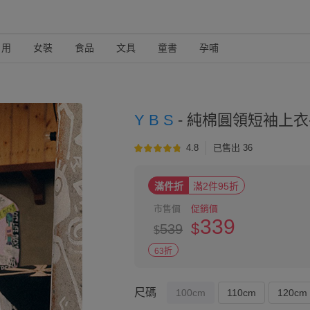
日用
女裝
食品
文具
童書
孕哺
Y B S
-
純棉圓領短袖上衣
4.8
已售出 36
滿件折
滿2件95折
市售價
促銷價
339
$
539
$
63折
尺碼
100cm
110cm
120cm