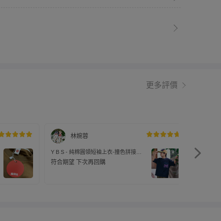
更多評價
林婉蓉
Y B S - 純棉圓領短袖上衣-撞色拼接口
Y B S
袋-藏青色
袋-藏青
符合期望 下次再回購
比預期
式都和
購！