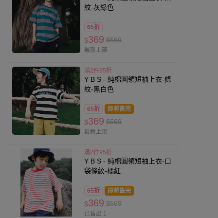
紋-灰綠色
65折
369
$569
$
最新上架
滿2件95折
Y B S - 純棉圓領短袖上衣-條
紋-黑白色
65折
即將售完
369
$569
$
最新上架
滿2件95折
Y B S - 純棉圓領短袖上衣-口
袋條紋-橘紅
65折
即將售完
369
$569
$
已售出 1