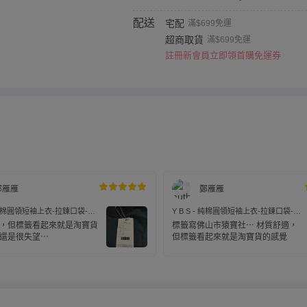
配送
宅配
滿$699免運
超商取貨
滿$699免運
註冊新會員立即領首購免運券
鄭雁雁
鄭雁雁
 - 純棉圓領短袖上衣-拉鍊口袋-灰
Y B S - 純棉圓領短袖上衣-拉鍊口袋-咖
色
，但標籤看起來就是淘寶貨
標籤寫佛山市猿寶社⋯ 材質舒適，
還是很失望⋯
但標籤看起來就是淘寶貨的感覺