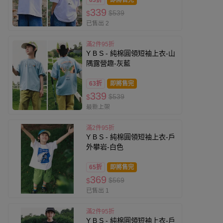
63折
即將售完
339
$539
$
已售出 2
滿2件95折
Y B S - 純棉圓領短袖上衣-山
隅露營趣-灰藍
63折
即將售完
339
$539
$
最新上架
滿2件95折
Y B S - 純棉圓領短袖上衣-戶
外攀岩-白色
65折
即將售完
369
$569
$
已售出 1
滿2件95折
Y B S - 純棉圓領短袖上衣-戶