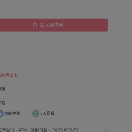
加入購物車
 回饋無上限
悶熱
好看
加密付款
7天鑑賞
先享後付・ATM・貨到付款・iPASS MONEY