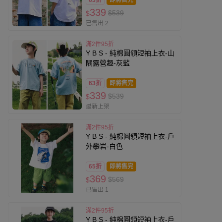
63折
即將售完
339
$539
$
已售出 2
滿2件95折
Y B S - 純棉圓領短袖上衣-山
隅露營趣-灰藍
63折
即將售完
339
$539
$
最新上架
滿2件95折
Y B S - 純棉圓領短袖上衣-戶
外攀岩-白色
65折
即將售完
369
$569
$
已售出 1
滿2件95折
Y B S - 純棉圓領短袖上衣-戶