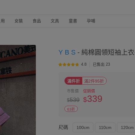
日用
女裝
食品
文具
童書
孕哺
Y B S
-
純棉圓領短袖上衣
4.8
已售出 23
滿件折
滿2件95折
市售價
促銷價
339
$
539
$
63折
尺碼
100cm
110cm
120cm