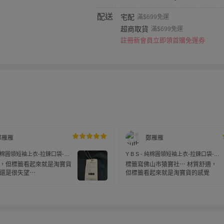
配送
宅配
滿$699免運
超商取貨
滿$699免運
註冊新會員立即領首購免運券
鄭雁雁
鄭雁雁
 - 純棉圓領短袖上衣-拉鍊口袋-灰
Y B S - 純棉圓領短袖上衣-拉鍊口袋-咖
色
，但標籤看起來就是淘寶貨
標籤寫佛山市猿寶社⋯ 材質舒適，
還是很失望⋯
但標籤看起來就是淘寶貨的感覺