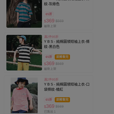
紋-灰綠色
65折
369
$569
$
最新上架
滿2件95折
Y B S - 純棉圓領短袖上衣-條
紋-黑白色
65折
即將售完
369
$569
$
最新上架
滿2件95折
Y B S - 純棉圓領短袖上衣-口
袋條紋-橘紅
65折
即將售完
369
$569
$
已售出 1