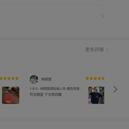
更多評價
林婉蓉
Y B S - 純棉圓領短袖上衣-撞色拼接口
Y B S
袋-藏青色
袋-藏青
符合期望 下次再回購
比預期
式都和
購！