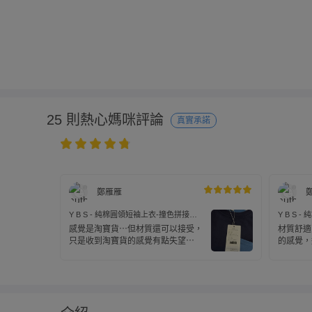
25 則熱心媽咪評論
真實承諾
鄭雁雁
Y B S - 純棉圓領短袖上衣-撞色拼接口
Y B S
袋-藏青色
綠色
感覺是淘寶貨⋯但材質還可以接受，
材質舒適
只是收到淘寶貨的感覺有點失望⋯
的感覺，