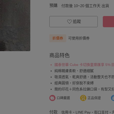
預購
付款後 10~20 個工作天 出貨
追蹤
折價券
可使用折價券
商品特色
國泰世華 Cube 卡切換童樂匯享 5%
純棉親膚柔軟、舒適細膩
吸濕透氣、乾爽舒適，活動整天也不
經典圓領，好穿脫不束縛
簡約印花＋同色系拉鍊口袋，有型又
口碑嚴選
正品保證
付款
信用卡・LINE Pay・街口支付・